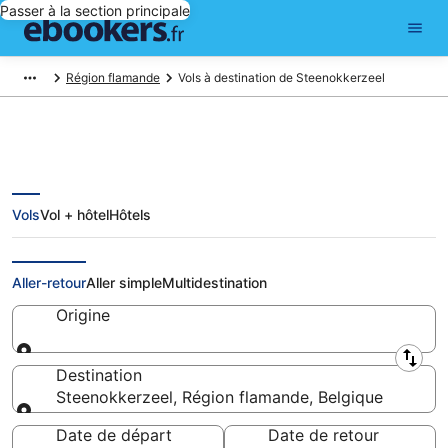
Passer à la section principale
Région flamande
Vols à destination de Steenokkerzeel
Vols
Vol + hôtel
Hôtels
Vols pas chers pour
Steenokkerzeel
Aller-retour
Aller simple
Multidestination
Origine
Origine
Destination
Steenokkerzeel, Région flamande, Belgique
Destination
Date de départ
Date de retour