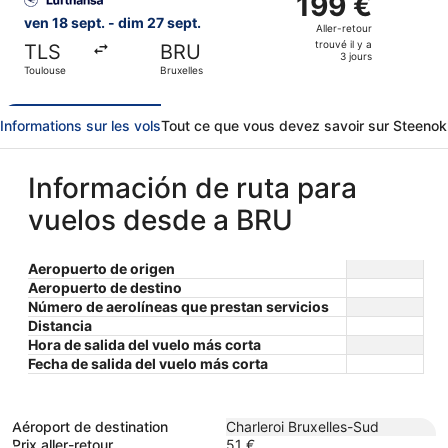
199 €
1
Aller-
ven 18 sept. - dim 27 sept.
Aller-retour
jour
retour,
trouvé il y a
TLS
BRU
trouvé
3 jours
Toulouse
Bruxelles
il
y
a
Informations sur les vols
Tout ce que vous devez savoir sur Steenok
3
jours
Información de ruta para
vuelos desde a BRU
Aeropuerto de origen
Aeropuerto de destino
Número de aerolíneas que prestan servicios
Distancia
Hora de salida del vuelo más corta
Fecha de salida del vuelo más corta
Aéroport de destination
Charleroi Bruxelles-Sud
Prix aller-retour
51 €