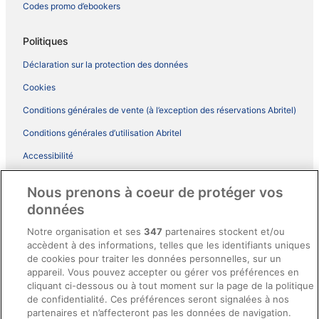
Codes promo d’ebookers
Politiques
Déclaration sur la protection des données
Cookies
Conditions générales de vente (à l’exception des réservations Abritel)
Conditions générales d’utilisation Abritel
Accessibilité
Comment fonctionne notre site
Nous prenons à coeur de protéger vos
Conditions générales du programme BONUS+ d’ebookers
données
Mentions légales / Nous contacter
Notre organisation et ses
347
partenaires stockent et/ou
accèdent à des informations, telles que les identifiants uniques
Directives de contenu et signalement de contenus
de cookies pour traiter les données personnelles, sur un
appareil. Vous pouvez accepter ou gérer vos préférences en
Aide
cliquant ci-dessous ou à tout moment sur la page de la politique
de confidentialité. Ces préférences seront signalées à nos
Soutien
partenaires et n’affecteront pas les données de navigation.