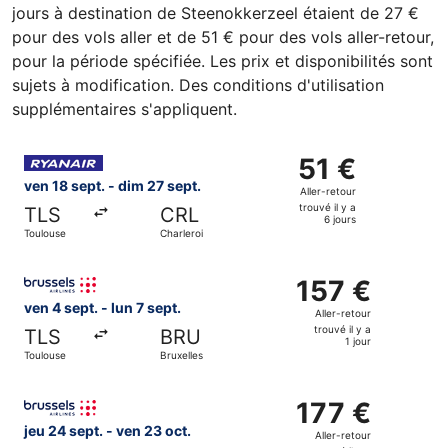
jours à destination de Steenokkerzeel étaient de 27 €
pour des vols aller et de 51 € pour des vols aller-retour,
pour la période spécifiée. Les prix et disponibilités sont
sujets à modification. Des conditions d'utilisation
supplémentaires s'appliquent.
Sélectionner le vol Ryanair, décollant le ven 18 sept. de To
51 €
51 €
Aller-
ven 18 sept. - dim 27 sept.
Aller-retour
retour,
trouvé il y a
TLS
CRL
trouvé
6 jours
Toulouse
Charleroi
il
y
Sélectionner le vol Brussels Airlines, décollant le ven 4 se
a
157 €
157 €
6
Aller-
ven 4 sept. - lun 7 sept.
Aller-retour
jours
retour,
trouvé il y a
TLS
BRU
trouvé
1 jour
Toulouse
Bruxelles
il
y
Sélectionner le vol Brussels Airlines, décollant le jeu 24 s
a
177 €
177 €
1
Aller-
jeu 24 sept. - ven 23 oct.
Aller-retour
jour
retour,