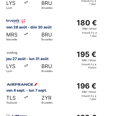
trouvé il y a
LYS
BRU
trouvé
1 jour
Lyon
Bruxelles
il
y
Sélectionner le vol Brussels Airlines, décollant le ven 28 a
a
180 €
180 €
1
Aller-
ven 28 août - dim 30 août
Aller-retour
jour
retour,
trouvé il y a
MRS
BRU
trouvé
1 jour
Marseille
Bruxelles
il
y
Sélectionner le vol Vueling Airlines, décollant le jeu 27 ao
a
195 €
195 €
1
Aller-
jeu 27 août - lun 31 août
Aller-retour
jour
retour,
trouvé il y a
LYS
BRU
trouvé
4 jours
Lyon
Bruxelles
il
y
Sélectionner le vol Air France, décollant le ven 4 sept. de 
a
196 €
196 €
4
Aller-
ven 4 sept. - lun 7 sept.
Aller-retour
jours
retour,
trouvé il y a
TLS
ZYR
trouvé
1 jour
Toulouse
Bruxelles
il
y
Sélectionner le vol Lufthansa, décollant le ven 18 sept. de
a
199 €