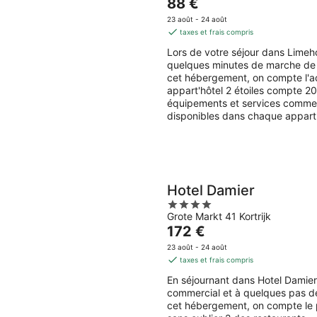
Le
88 €
8
end
prix
23 août - 24 août
août
7
est
taxes et frais compris
-
aoû
de
Lors de votre séjour dans Limeh
9
-
88 €
quelques minutes de marche de 
août
9
par
cet hébergement, on compte l'acc
aoû
nuit
appart'hôtel 2 étoiles compte 2
équipements et services comme l'
disponibles dans chaque appart'
Hotel Damier
4
Grote Markt 41 Kortrijk
out
Le
172 €
of
prix
5
23 août - 24 août
est
taxes et frais compris
de
En séjournant dans Hotel Damier,
172 €
commercial et à quelques pas de
par
cet hébergement, on compte le pet
nuit