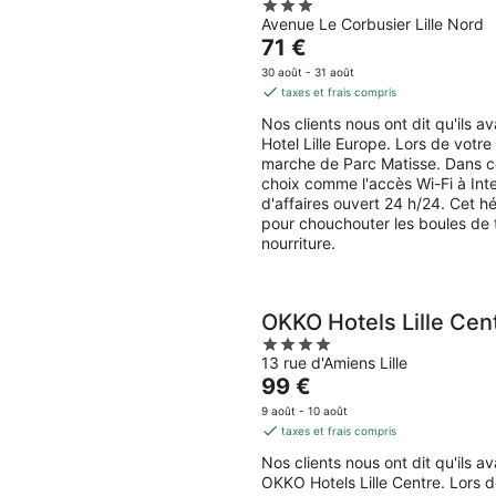
3
Avenue Le Corbusier Lille Nord
out
Le
71 €
of
prix
5
30 août - 31 août
est
taxes et frais compris
de
Nos clients nous ont dit qu'ils 
71 €
Hotel Lille Europe. Lors de votr
par
marche de Parc Matisse. Dans c
nuit
choix comme l'accès Wi-Fi à Inte
d'affaires ouvert 24 h/24. Cet
pour chouchouter les boules de 
nourriture.
OKKO Hotels Lille Cen
4
13 rue d'Amiens Lille
out
Le
99 €
of
prix
5
9 août - 10 août
est
taxes et frais compris
de
Nos clients nous ont dit qu'ils 
99 €
OKKO Hotels Lille Centre. Lors d
par