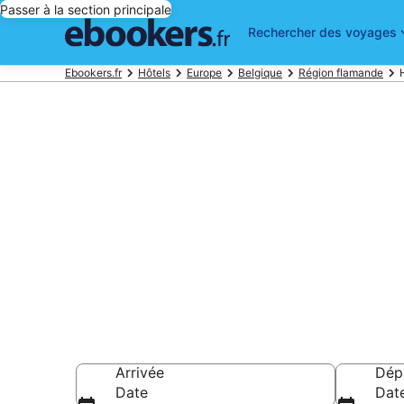
Passer à la section principale
Rechercher des voyages
Ebookers.fr
Hôtels
Europe
Belgique
Région flamande
Réserver un h
parmi 1 335 h
Hôtels à partir de
Arrivée
Dép
Date
Dat