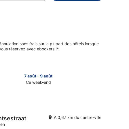
Annulation sans frais sur la plupart des hôtels lorsque
vous réservez avec ebookers !*
7 août - 9 août
Ce week-end
sulter
rtrai
r
ntsestraat
À 0,67 km du centre-ville
ren
k-