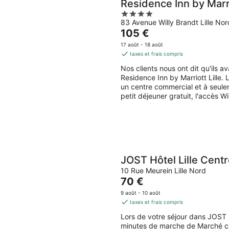
Residence Inn by Marri
4
83 Avenue Willy Brandt Lille Nor
out
Le
105 €
of
prix
5
17 août - 18 août
est
taxes et frais compris
de
Nos clients nous ont dit qu'ils 
105 €
Residence Inn by Marriott Lille. 
par
un centre commercial et à seule
nuit
petit déjeuner gratuit, l'accès Wi
JOST Hôtel Lille Cent
10 Rue Meurein Lille Nord
Le
70 €
prix
9 août - 10 août
est
taxes et frais compris
de
Lors de votre séjour dans JOST 
70 €
minutes de marche de Marché co