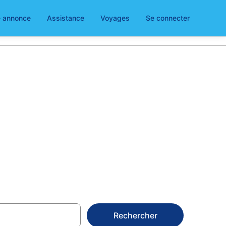
e annonce
Assistance
Voyages
Se connecter
 Choisissez
Rechercher