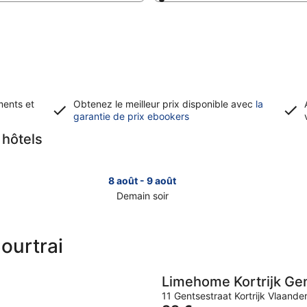
ments et
Obtenez le meilleur prix disponible avec
la
S’ouvre
garantie de prix ebookers
dans
s hôtels
une
nouvelle
fenêtre
8 août - 9 août
Demain soir
Consulter
Con
les
les
prix
prix
Courtrai
à
à
Courtrai
Cou
pour
pou
Limehome Kortrijk Ge
demain
ce
11 Gentsestraat Kortrijk Vlaande
soir,
wee