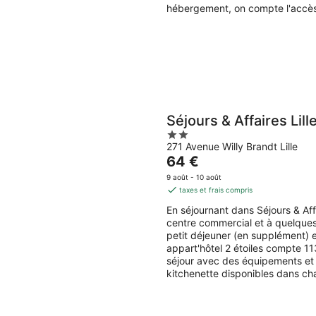
par
hébergement, on compte l'accès W
nuit
Séjours & Affaires Lil
2
271 Avenue Willy Brandt Lille
out
Le
64 €
of
prix
5
9 août - 10 août
est
taxes et frais compris
de
En séjournant dans Séjours & Affa
64 €
centre commercial et à quelques p
par
petit déjeuner (en supplément) e
nuit
appart'hôtel 2 étoiles compte 1
séjour avec des équipements et 
kitchenette disponibles dans ch