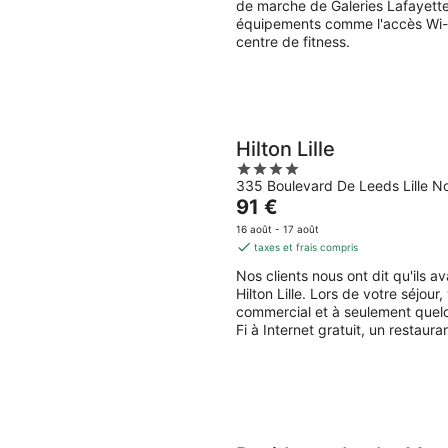
de marche de Galeries Lafayette 
nuit
équipements comme l'accès Wi-Fi 
centre de fitness.
Hilton Lille
4
335 Boulevard De Leeds Lille N
out
Le
91 €
of
prix
5
16 août - 17 août
est
taxes et frais compris
de
Nos clients nous ont dit qu'ils 
91 €
Hilton Lille. Lors de votre séjour
par
commercial et à seulement quel
nuit
Fi à Internet gratuit, un restaura