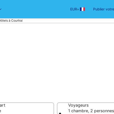
•
EUR
Publier votr
Hôtels à Courtrai
ôtel à Courtrai –
ôtels
 64 €
art
Voyageurs
e
1 chambre, 2 personnes