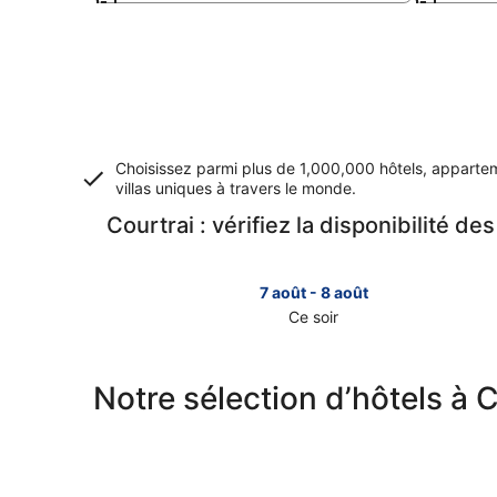
Choisissez parmi plus de 1,000,000 hôtels, apparte
villas uniques à travers le monde.
Courtrai : vérifiez la disponibilité de
7 août - 8 août
Ce soir
Consulter
les
prix
Notre sélection d’hôtels à 
à
Courtrai
pour
cette
nuit,