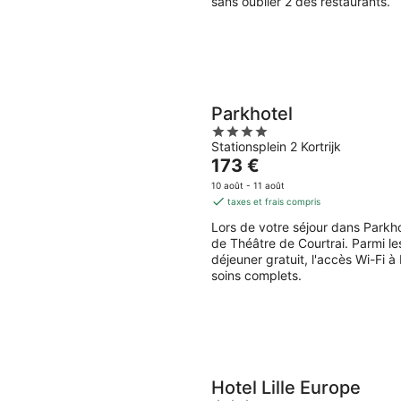
sans oublier 2 des restaurants.
Parkhotel
4
Stationsplein 2 Kortrijk
out
Le
173 €
of
prix
5
10 août - 11 août
est
taxes et frais compris
de
Lors de votre séjour dans Parkh
173 €
de Théâtre de Courtrai. Parmi l
par
déjeuner gratuit, l'accès Wi-Fi à
nuit
soins complets.
Hotel Lille Europe