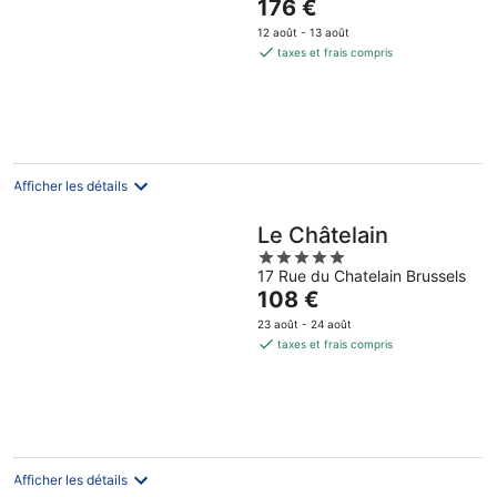
Le
176 €
prix
12 août - 13 août
est
taxes et frais compris
de
176 €
par
nuit
Afficher les détails
Le Châtelain
5
17 Rue du Chatelain Brussels
out
Le
108 €
of
prix
5
23 août - 24 août
est
taxes et frais compris
de
108 €
par
nuit
Afficher les détails