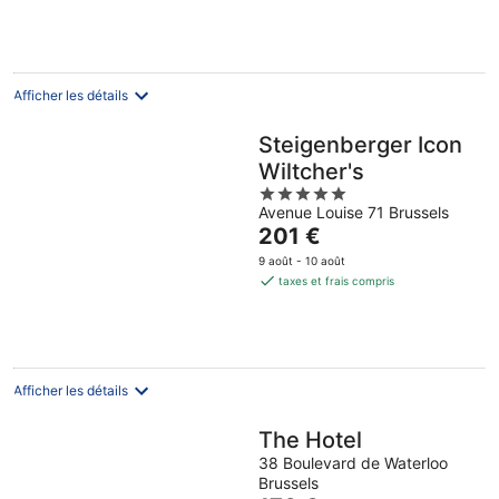
de
151 €
par
nuit
Afficher les détails
Steigenberger Icon
Wiltcher's
5
Avenue Louise 71 Brussels
out
Le
201 €
of
prix
5
9 août - 10 août
est
taxes et frais compris
de
201 €
par
nuit
Afficher les détails
The Hotel
38 Boulevard de Waterloo
Brussels