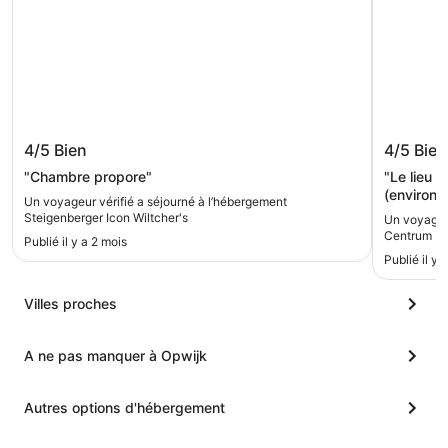
Steigenberger Icon Wiltcher's
a&o Bru
4/5
Bien
4/5
Bien
"Chambre propore"
"Le lieu e
(environ 
Un voyageur vérifié a séjourné à l’hébergement
employés 
Steigenberger Icon Wiltcher's
Un voyageur
mais nous
Centrum
Publié il y a 2 mois
n’a été ré
Publié il y 
bémol pou
dans les 
Villes proches
A ne pas manquer à Opwijk
Autres options d'hébergement