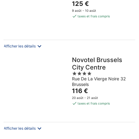
Le
125 €
prix
9 août - 10 août
est
taxes et frais compris
de
125 €
par
nuit
Afficher les détails
Novotel Brussels
City Centre
4
Rue De La Vierge Noire 32
out
Brussels
of
Le
116 €
5
prix
20 août - 21 août
est
taxes et frais compris
de
116 €
par
nuit
Afficher les détails