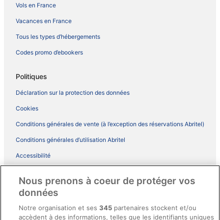
Vols en France
Vacances en France
Tous les types d’hébergements
Codes promo d’ebookers
Politiques
Déclaration sur la protection des données
Cookies
Conditions générales de vente (à l’exception des réservations Abritel)
Conditions générales d’utilisation Abritel
Accessibilité
Comment fonctionne notre site
Nous prenons à coeur de protéger vos
Conditions générales du programme BONUS+ d’ebookers
données
Mentions légales / Nous contacter
Notre organisation et ses
345
partenaires stockent et/ou
accèdent à des informations, telles que les identifiants uniques
Directives de contenu et signalement de contenus