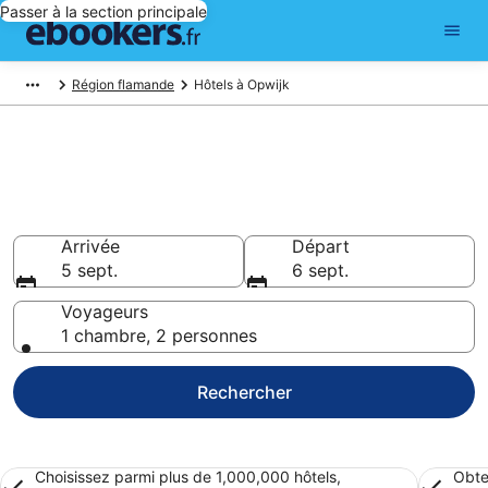
Passer à la section principale
Région flamande
Hôtels à Opwijk
Réserver un hôtel à Opwijk –
Choisissez parmi 1 668 hôtels
Hôtels à partir de 80 €
Arrivée
Départ
5 sept.
6 sept.
Voyageurs
1 chambre, 2 personnes
Rechercher
Choisissez parmi plus de 1,000,000 hôtels,
Obte