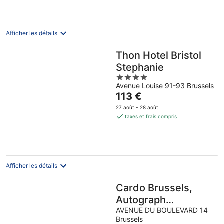
84 €
par
nuit
Afficher les détails
Thon Hotel Bristol
Stephanie
4
Avenue Louise 91-93 Brussels
out
Le
113 €
of
prix
5
27 août - 28 août
est
taxes et frais compris
de
113 €
par
nuit
Afficher les détails
Cardo Brussels,
Autograph
Collection
AVENUE DU BOULEVARD 14
Brussels