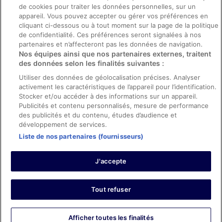
de cookies pour traiter les données personnelles, sur un
appareil. Vous pouvez accepter ou gérer vos préférences en
Aide
cliquant ci-dessous ou à tout moment sur la page de la politique
de confidentialité. Ces préférences seront signalées à nos
Soutien
partenaires et n’affecteront pas les données de navigation.
Nos équipes ainsi que nos partenaires externes, traitent
Annuler votre réservation d’hôtel ou de propriété de vacances
des données selon les finalités suivantes :
Annuler votre vol
Utiliser des données de géolocalisation précises. Analyser
Échéances de remboursement
activement les caractéristiques de l’appareil pour l’identification.
Stocker et/ou accéder à des informations sur un appareil.
Utiliser un coupon ebookers
Publicités et contenu personnalisés, mesure de performance
des publicités et du contenu, études d’audience et
développement de services.
Liste de nos partenaires (fournisseurs)
Parmi les moyens de paiement acceptés sur ebookers.fr figurent :
American Express, Diner’s Club International, Mastercard, Visa, Visa
J'accepte
Electron, CartaSi, Carte Bleue, PayPal et Eurocard.
© 2026 Expedia, Inc., une entreprise d’Expedia Group. Tous droits
réservés. ebookers et le logo ebookers sont des marques
commerciales ou des marques déposées d’Expedia, Inc.
Tout refuser
Afficher toutes les finalités