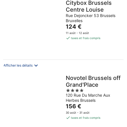
Citybox Brussels
Centre Louise
Rue Dejoncker 53 Brussels
Bruxelles
Le
124 €
prix
11 août - 12 août
est
taxes et frais compris
de
124 €
par
nuit
Afficher les détails
Novotel Brussels off
Grand'Place
4
120 Rue Du Marche Aux
out
Herbes Brussels
of
Le
156 €
5
prix
30 août - 31 août
est
taxes et frais compris
de