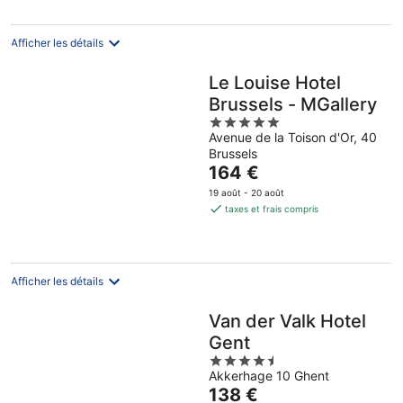
156 €
par
nuit
Afficher les détails
Le Louise Hotel
Brussels - MGallery
5
Avenue de la Toison d'Or, 40
out
Brussels
of
Le
164 €
5
prix
19 août - 20 août
est
taxes et frais compris
de
164 €
par
nuit
Afficher les détails
Van der Valk Hotel
Gent
4.5
Akkerhage 10 Ghent
out
Le
138 €
of