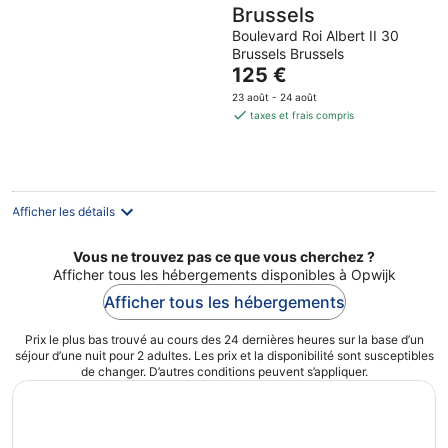
Brussels
Boulevard Roi Albert II 30
Brussels Brussels
Le
125 €
prix
23 août - 24 août
est
taxes et frais compris
de
125 €
par
nuit
Afficher les détails
Vous ne trouvez pas ce que vous cherchez ?
Afficher tous les hébergements disponibles à Opwijk
Afficher tous les hébergements
Prix le plus bas trouvé au cours des 24 dernières heures sur la base d’un
séjour d’une nuit pour 2 adultes. Les prix et la disponibilité sont susceptibles
de changer. D’autres conditions peuvent s’appliquer.