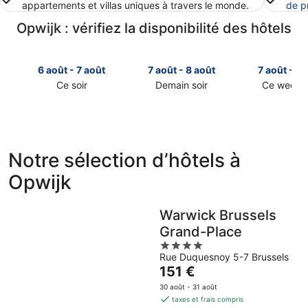
appartements et villas uniques à travers le monde.
de p
Opwijk : vérifiez la disponibilité des hôtels
6 août - 7 août
7 août - 8 août
7 août - 9 
Ce soir
Demain soir
Ce week-
Consulter
Consulter
Consulter
les
les
les
prix
prix
prix
à
à
à
Opwijk
Opwijk
Opwijk
Notre sélection d’hôtels à
pour
pour
pour
Opwijk
cette
demain
ce
nuit,
soir,
week-
6
7
end,
Warwick Brussels
août
août
7
Grand-Place
-
-
août
4
7
8
-
Rue Duquesnoy 5-7 Brussels
out
août
août
9
Le
151 €
of
août
prix
5
30 août - 31 août
est
taxes et frais compris