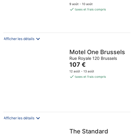
prix
5
9 août - 10 août
est
taxes et frais compris
de
138 €
par
nuit
Afficher les détails
Motel One Brussels
Rue Royale 120 Brussels
Le
107 €
prix
12 août - 13 août
est
taxes et frais compris
de
107 €
par
nuit
Afficher les détails
The Standard