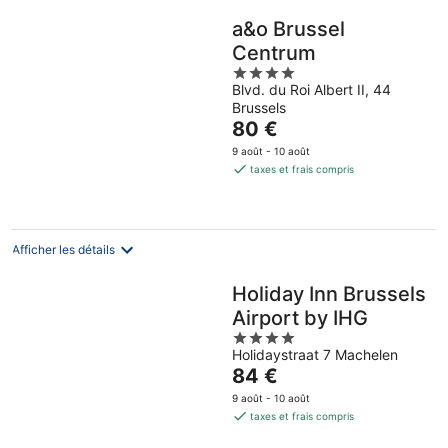
a&o Brussel
Centrum
4
Blvd. du Roi Albert II, 44
out
Brussels
of
Le
80 €
5
prix
9 août - 10 août
est
taxes et frais compris
de
80 €
par
nuit
Afficher les détails
Holiday Inn Brussels
Airport by IHG
4
Holidaystraat 7 Machelen
out
Le
84 €
of
prix
5
9 août - 10 août
est
taxes et frais compris
de