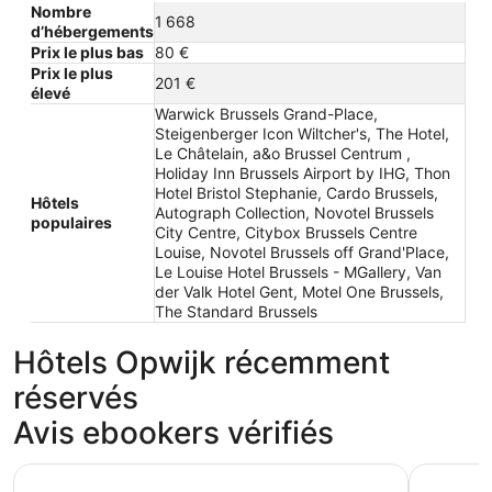
Nombre
1 668
d’hébergements
Prix le plus bas
80 €
Prix le plus
201 €
élevé
Warwick Brussels Grand-Place,
Steigenberger Icon Wiltcher's, The Hotel,
Le Châtelain, a&o Brussel Centrum ,
Holiday Inn Brussels Airport by IHG, Thon
Hotel Bristol Stephanie, Cardo Brussels,
Hôtels
Autograph Collection, Novotel Brussels
populaires
City Centre, Citybox Brussels Centre
Louise, Novotel Brussels off Grand'Place,
Le Louise Hotel Brussels - MGallery, Van
der Valk Hotel Gent, Motel One Brussels,
The Standard Brussels
Hôtels Opwijk récemment
réservés
Avis ebookers vérifiés
Steigenberger Icon Wiltcher's
a&o Bruss