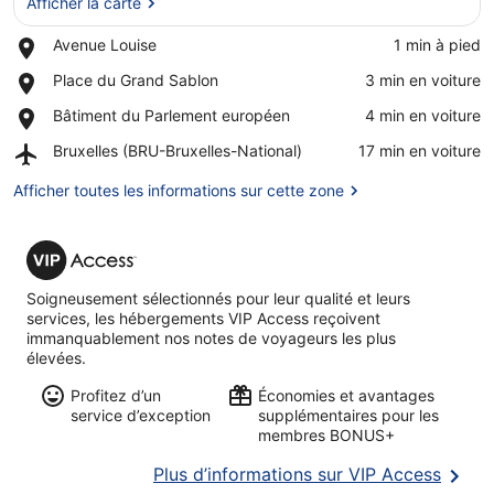
Afficher la carte
Place,
Avenue Louise
‪1 min à pied‬
Avenue
Afficher la carte
Place,
Place du Grand Sablon
‪3 min en voiture‬
Louise
Place
Place,
Bâtiment du Parlement européen
‪4 min en voiture‬
du
Bâtiment
Grand
Airport,
Bruxelles (BRU-Bruxelles-National)
‪17 min en voiture‬
du
Sablon
Bruxelles
Parlement
(BRU-
Afficher toutes les informations sur cette zone
européen
Bruxelles-
National)
VIP
Access
Soigneusement sélectionnés pour leur qualité et leurs
services, les hébergements VIP Access reçoivent
immanquablement nos notes de voyageurs les plus
élevées.
Profitez d’un
Économies et avantages
service d’exception
supplémentaires pour les
membres BONUS+
S’ouvr
Plus d’informations sur VIP Access