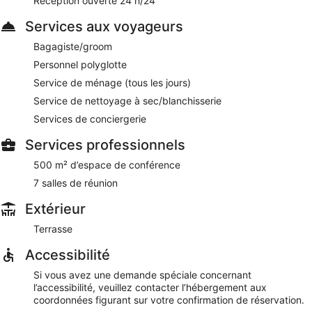
Réception ouverte 24 h/24
petit déjeuner buffet en semaine de 07 h 00 à 10 h 30 et le
Services aux voyageurs
week-end de 07 h 00 à 11 h 00.
Bagagiste/groom
La Maison du Chatelain
- Ce restaurant propose des
spécialités Cuisine française et sert le déjeuner et le dîner.
Personnel polyglotte
Vous pouvez profiter d'un moment de détente en prenant un
Service de ménage (tous les jours)
verre au bar. Ouvert certains jours.
Service de nettoyage à sec/blanchisserie
Un service d'étage 24 h/24 est disponible.
Services de conciergerie
Services professionnels
500 m² d’espace de conférence
7 salles de réunion
Extérieur
Terrasse
Accessibilité
Si vous avez une demande spéciale concernant
l’accessibilité, veuillez contacter l’hébergement aux
coordonnées figurant sur votre confirmation de réservation.