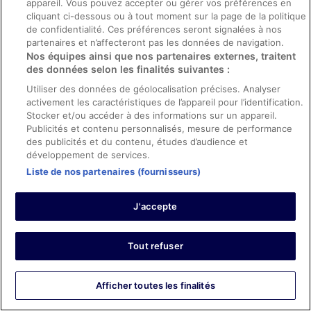
appareil. Vous pouvez accepter ou gérer vos préférences en
et infrastructures et conditions de l’hébergement
cliquant ci-dessous ou à tout moment sur la page de la politique
Traduire avec Google
de confidentialité. Ces préférences seront signalées à nos
partenaires et n’affecteront pas les données de navigation.
All good! I had a nice stay and everyone was friendly and
helpful.
Nos équipes ainsi que nos partenaires externes, traitent
des données selon les finalités suivantes :
Séjour de 1 nuit en avril 2026
Utiliser des données de géolocalisation précises. Analyser
0
activement les caractéristiques de l’appareil pour l’identification.
Stocker et/ou accéder à des informations sur un appareil.
Avis vérifié
Publicités et contenu personnalisés, mesure de performance
des publicités et du contenu, études d’audience et
6/10 Satisfaisant
développement de services.
Laura
Liste de nos partenaires (fournisseurs)
13 avr. 2026
Traduire avec Google
J'accepte
large room in a great area. was only there for königreich
but the property was quite a bit older than i expected.
Séjour de 1 nuit en avril 2026
Tout refuser
0
Afficher toutes les finalités
Avis vérifié