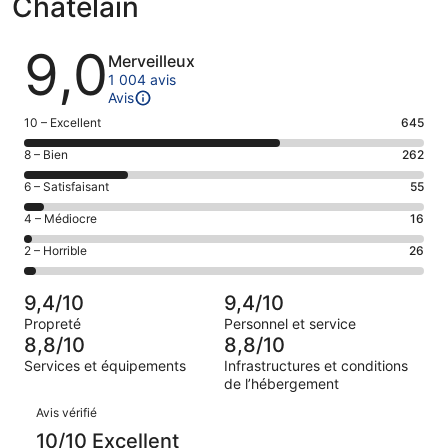
Châtelain
Avis
9,0
Merveilleux
1 004 avis
Avis
Note
10 – Excellent
645
des
Note
8 – Bien
262
voyageurs
des
de 10
Note
6 – Satisfaisant
55
voyageurs
(Excellent),
des
de 8
Note
4 – Médiocre
16
d’après 645 avis
voyageurs
(Bien),
des
sur 1004.
de 6
Note
2 – Horrible
26
d’après 262 avis
voyageurs
(Satisfaisant),
des
sur 1004.
de 4
d’après 55 avis
voyageurs
(Médiocre),
9,4/10
9,4/10
sur 1004.
de 2
d’après 16 avis
Propreté
Personnel et service
(Horrible),
sur 1004.
8,8/10
8,8/10
d’après 26 avis
Services et équipements
Infrastructures et conditions
sur 1004.
de l’hébergement
Avis
Avis vérifié
10/10 Excellent