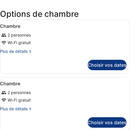
dans
une
Options de chambre
nouvel
fenêtr
Afficher
Une chambre d’hôtel comprenant un l
7
Chambre
toutes
2 personnes
les
photos
Wi-Fi gratuit
pour
Plus
Plus de détails
ce
de
détails
type
Choisir vos dates
sur
de
le
chambre :
type
Afficher
Une chambre d’hôtel comprenant un 
Chambre
9
de
Chambre
toutes
chambre
2 personnes
Chambre
les
photos
Wi-Fi gratuit
pour
Plus
Plus de détails
ce
de
détails
type
Choisir vos dates
sur
de
le