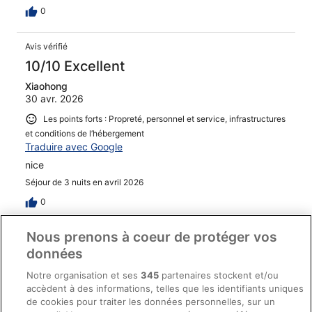
0
Avis vérifié
10/10 Excellent
Xiaohong
30 avr. 2026
Les points forts : Propreté, personnel et service, infrastructures
et conditions de l’hébergement
Traduire avec Google
nice
Séjour de 3 nuits en avril 2026
0
Nous prenons à coeur de protéger vos
Avis vérifié
données
10/10 Excellent
Notre organisation et ses
345
partenaires stockent et/ou
Fiona-Katharina
accèdent à des informations, telles que les identifiants uniques
26 avr. 2026
de cookies pour traiter les données personnelles, sur un
Les points forts : Propreté, personnel et service, équipements