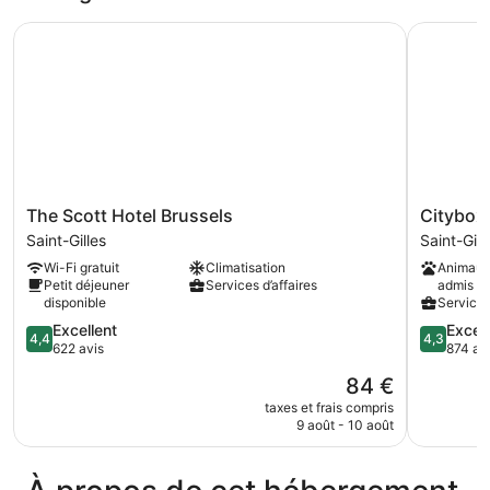
chambre
The Scott Hotel Brussels
Citybox B
Chambre
Familiale
The
Citybox
The Scott Hotel Brussels
Citybox
Scott
Brussels
Saint-Gilles
Saint-Gill
Hotel
Centre
Wi-Fi gratuit
Climatisation
Animaux
Brussels
Louise
Petit déjeuner
Services d’affaires
admis
Saint-
Saint-
disponible
Services
Gilles
Gilles
4.4
4.3
Excellent
Excell
4,4
4,3
sur
sur
622 avis
874 av
5,
5,
Le
84 €
Excellent,
Excellent,
nouveau
622 avis
874 avis
taxes et frais compris
prix
9 août - 10 août
est
de
84 €