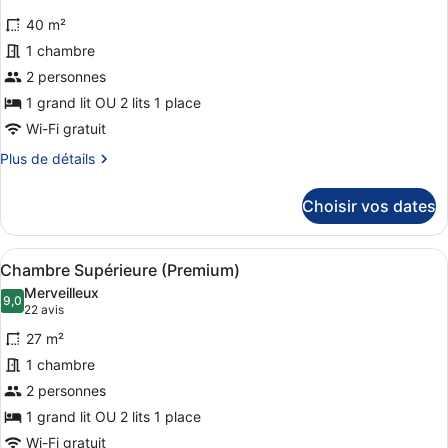
photos
40 m²
pour
1 chambre
ce
2 personnes
type
de
1 grand lit OU 2 lits 1 place
chambre :
Wi-Fi gratuit
Chambre
Plus
Plus de détails
Exécutive
de
détails
(Deluxe)
Choisir vos dates
sur
le
type
Afficher
Chambre Supérieure (Premium) | Lit
6
de
Chambre Supérieure (Premium)
toutes
chambre
Merveilleux
Chambre
les
9,0
9,0 sur 10
(22 avis)
22 avis
Exécutive
photos
(Deluxe)
27 m²
pour
1 chambre
ce
2 personnes
type
de
1 grand lit OU 2 lits 1 place
chambre :
Wi-Fi gratuit