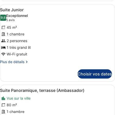
chambre :
type
Afficher
Une chambre d’hôtel avec un canapé,
Chambre
5
de
Suite Junior
toutes
chambre
Exceptionnel
Chambre
les
9,6
9,6 sur 10
(5 avis)
5 avis
photos
45 m²
pour
1 chambre
ce
2 personnes
type
de
1 très grand lit
chambre :
Wi-Fi gratuit
Suite
Plus
Plus de détails
Junior
de
détails
Choisir vos dates
sur
le
type
Afficher
Un balcon moderne d’hôtel, doté d’u
6
de
Suite Panoramique, terrasse (Ambassador)
toutes
chambre
Vue sur la ville
Suite
les
Junior
photos
80 m²
pour
1 chambre