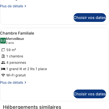
Chambre
Plus
Plus de détails
Supérieure
de
détails
(Premium)
Choisir vos dates
sur
le
type
Afficher
Chambre Familiale | Literie de qual
5
de
Chambre Familiale
toutes
chambre
Merveilleux
Chambre
les
9,0
9,0 sur 10
(2 avis)
2 avis
Supérieure
photos
(Premium)
59 m²
pour
1 chambre
ce
4 personnes
type
de
1 grand lit et 2 lits 1 place
chambre :
Wi-Fi gratuit
Chambre
Plus
Plus de détails
Familiale
de
détails
Choisir vos dates
sur
le
type
Hébergements similaires
de