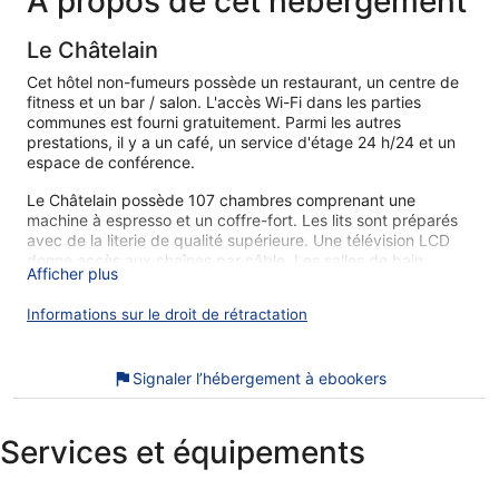
À propos de cet hébergement
Le Châtelain
Cet hôtel non-fumeurs possède un restaurant, un centre de
fitness et un bar / salon. L'accès Wi-Fi dans les parties
communes est fourni gratuitement. Parmi les autres
prestations, il y a un café, un service d'étage 24 h/24 et un
espace de conférence.
Le Châtelain possède 107 chambres comprenant une
machine à espresso et un coffre-fort. Les lits sont préparés
avec de la literie de qualité supérieure. Une télévision LCD
donne accès aux chaînes par câble. Les salles de bain
Afficher plus
comprennent une baignoire ou une douche, des peignoirs,
des chaussons et des articles de toilette gratuits.
Informations sur le droit de rétractation
Vous pourrez accéder à Internet gratuitement par le biais
d'une connexion sans fil. Des bureaux et un téléphone sont
également disponibles. De plus, les chambres possèdent un
Signaler l’hébergement à ebookers
sèche-cheveux et des rideaux occultants. Un service de
ménage est proposé tous les jours et une literie
hypoallergénique est disponible sur demande.
Services et équipements
Cet hôtel propose un centre de fitness.