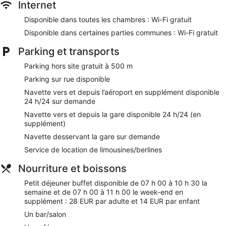
Internet
Nos clients nous ont dit qu'ils avaient été enchantés par le
personnel attentionné de Le Châtelain. Lors de votre séjour,
Disponible dans toutes les chambres : Wi-Fi gratuit
vous ne serez qu'à quelques minutes de marche de Avenue
Louise. Vous pourrez profiter de services et équipements
Disponible dans certaines parties communes : Wi-Fi gratuit
comme l'accès Wi-Fi à Internet gratuit et un restaurant, sans
Parking et transports
oublier un centre de fitness.
Parking hors site gratuit à 500 m
Wi-Fi gratuit
Parking sur rue disponible
Vous profiterez de spécialités Cuisine française à La
Maison du Chatelain
Navette vers et depuis l’aéroport en supplément disponible
24 h/24 sur demande
Petit déjeuner buffet servi tous les jours en supplément
Navette vers et depuis la gare disponible 24 h/24 (en
Parmi les services offerts, vous trouverez un service de
supplément)
nettoyage à sec / blanchisserie, un service de
conciergerie et un bagagiste/groom
Navette desservant la gare sur demande
Salle de fitness et activités fun pour tous les âges :
Service de location de limousines/berlines
passez un séjour divertissant grâce au nombreux loisirs
proposés sur place
Nourriture et boissons
Les clients aiment vraiment beaucoup les logements pour
Petit déjeuner buffet disponible de 07 h 00 à 10 h 30 la
leur espace généreux et leur propreté
semaine et de 07 h 00 à 11 h 00 le week-end en
À deux pas de Avenue Louise et à 7 minutes en voiture
supplément : 28 EUR par adulte et 14 EUR par enfant
de La Grand Place
Un bar/salon