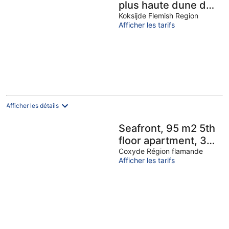
plus haute dune de
la côte belge avec
Koksijde Flemish Region
Afficher les tarifs
vue panoramique,
wifi gratuit
Afficher les détails
Seafront, 95 m2 5th
floor apartment, 3
bedrooms, Wi-fi,
Coxyde Région flamande
Afficher les tarifs
Garage, Terrace