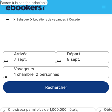
Passer à la section principale
Belgique
Locations de vacances à Coxyde
Trouver une location de
vacances à Coxyde
Arrivée
Départ
7 sept.
8 sept.
Voyageurs
1 chambre, 2 personnes
Rechercher
Choisissez parmi plus de 1,000,000 hôtels,
Obte