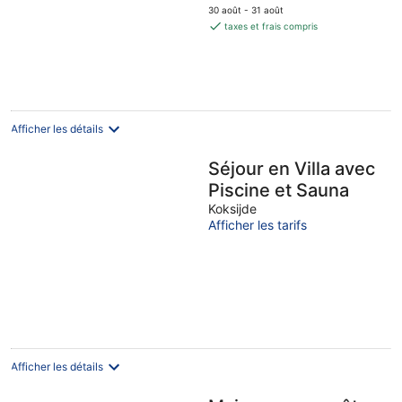
prix
30 août - 31 août
est
taxes et frais compris
de
176 €
par
nuit
Afficher les détails
Séjour en Villa avec
Piscine et Sauna
Koksijde
Afficher les tarifs
Afficher les détails