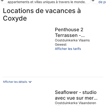
appartements et villas uniques à travers le monde.
de p
Locations de vacances à
Coxyde
Penthouse 2
Terrassen -
oostduinkerke bad
Oostduinkerke Vlaams
Gewest
Afficher les tarifs
Afficher les détails
Seaflower - studio
avec vue sur mer
Oostduinkerke
Oostduinkerke Vlaanderen