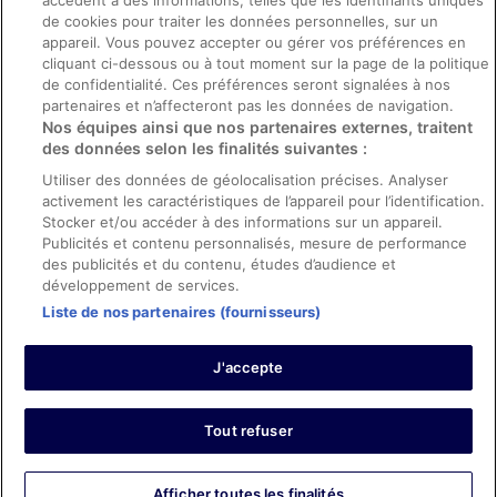
accèdent à des informations, telles que les identifiants uniques
Directives de contenu et signalement de contenus
de cookies pour traiter les données personnelles, sur un
appareil. Vous pouvez accepter ou gérer vos préférences en
Aide
cliquant ci-dessous ou à tout moment sur la page de la politique
de confidentialité. Ces préférences seront signalées à nos
Soutien
partenaires et n’affecteront pas les données de navigation.
Nos équipes ainsi que nos partenaires externes, traitent
Annuler votre réservation d’hôtel ou de propriété de vacances
des données selon les finalités suivantes :
Annuler votre vol
Utiliser des données de géolocalisation précises. Analyser
Échéances de remboursement
activement les caractéristiques de l’appareil pour l’identification.
Stocker et/ou accéder à des informations sur un appareil.
Utiliser un coupon ebookers
Publicités et contenu personnalisés, mesure de performance
des publicités et du contenu, études d’audience et
développement de services.
Liste de nos partenaires (fournisseurs)
Parmi les moyens de paiement acceptés sur ebookers.fr figurent :
American Express, Diner’s Club International, Mastercard, Visa, Visa
J'accepte
Electron, CartaSi, Carte Bleue, PayPal et Eurocard.
© 2026 Expedia, Inc., une entreprise d’Expedia Group. Tous droits
réservés. ebookers et le logo ebookers sont des marques
commerciales ou des marques déposées d’Expedia, Inc.
Tout refuser
Afficher toutes les finalités