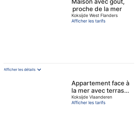
Maison avec goût,
proche de la mer
Koksijde West Flanders
Afficher les tarifs
Afficher les détails
Appartement face à
la mer avec terrasse
balcon , très
Koksijde Vlaanderen
Afficher les tarifs
lumineux avec
garage