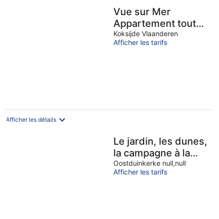
Vue sur Mer
Appartement tout
confort 2 chambres
Koksijde Vlaanderen
Afficher les tarifs
Rénové WIFI +
Garage gratuit
Afficher les détails
Le jardin, les dunes,
la campagne à la
mer
Oostduinkerke null,null
Afficher les tarifs