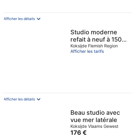
Afficher les détails
Studio moderne
refait à neuf à 150m
de la plage (avec
Koksijde Flemish Region
Afficher les tarifs
parking gratuit)
Afficher les détails
Beau studio avec
vue mer latérale
Koksijde Vlaams Gewest
Le
176 €