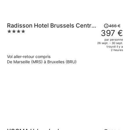
Le
Radisson Hotel Brussels Centre
466 €
prix
397 €
4
Midi
était
out
par personne
de
of
26 sept. - 30 sept.
trouvé il y a
466 €.
5
2 heures
Le
Vol aller-retour compris
prix
De Marseille (MRS) à Bruxelles (BRU)
est
maintenant
de
397 €
par
personne.