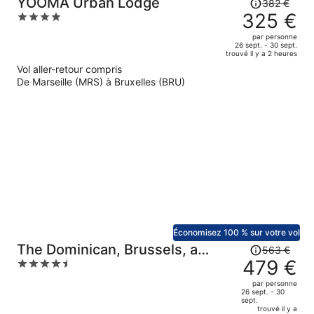
Le
YOOMA Urban Lodge
382 €
prix
325 €
4
était
out
par personne
de
of
26 sept. - 30 sept.
trouvé il y a 2 heures
382 €.
5
Vol aller-retour compris
Le
De Marseille (MRS) à Bruxelles (BRU)
prix
est
maintenant
de
325 €
par
personne.
Économisez 100 % sur votre vol
Le
The Dominican, Brussels, a
563 €
prix
479 €
4.5
Member of Design Hotels
était
out
par personne
de
of
26 sept. - 30
sept.
563 €.
5
trouvé il y a