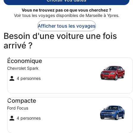
de
484 €
Vous ne trouvez pas ce que vous cherchez ?
par
Voir tous les voyages disponibles de Marseille à Ypres.
personne.
Afficher tous les voyages
Besoin d'une voiture une fois
arrivé ?
Économique Chevrolet Spark
Économique
Chevrolet Spark
4 personnes
Compacte Ford Focus
Compacte
Ford Focus
4 personnes