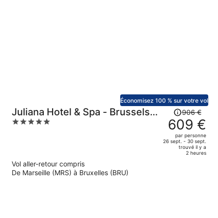
est
maintenant
de
315 €
par
personne.
Économisez 100 % sur votre vol
Le
Juliana Hotel & Spa - Brussels
906 €
prix
609 €
5
Centre
était
out
par personne
de
of
26 sept. - 30 sept.
trouvé il y a
906 €.
5
2 heures
Le
Vol aller-retour compris
prix
De Marseille (MRS) à Bruxelles (BRU)
est
maintenant
de
609 €
par