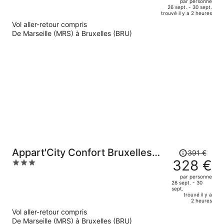
par personne
de
of
26 sept. - 30 sept.
trouvé il y a 2 heures
411 €.
5
Vol aller-retour compris
Le
De Marseille (MRS) à Bruxelles (BRU)
prix
est
maintenant
de
339 €
par
personne.
Le
Appart'City Confort Bruxelles
391 €
prix
328 €
3
Centre Gare du Midi
était
out
par personne
de
of
26 sept. - 30
sept.
391 €.
5
trouvé il y a
Le
2 heures
prix
Vol aller-retour compris
est
De Marseille (MRS) à Bruxelles (BRU)