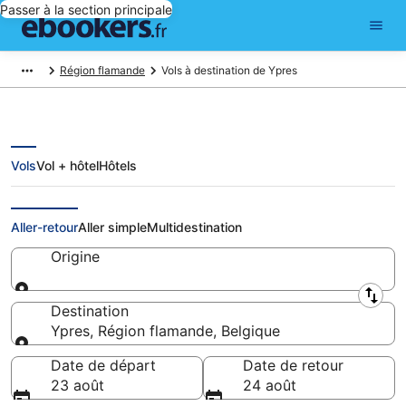
Passer à la section principale
Région flamande
Vols à destination de Ypres
Vols
Vol + hôtel
Hôtels
Vols pas chers pour Ypres
Aller-retour
Aller simple
Multidestination
Origine
Origine
Destination
Ypres, Région flamande, Belgique
Destination
Date de départ
Date de retour
23 août
24 août