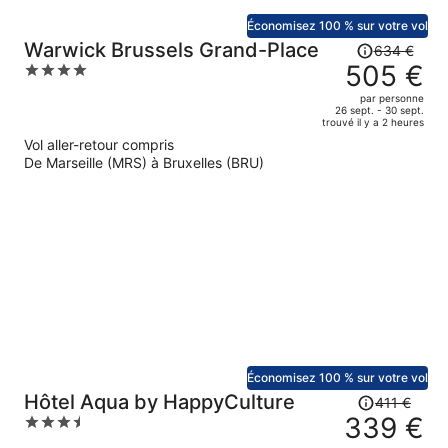
Économisez 100 % sur votre vol
Le
Warwick Brussels Grand-Place
634 €
prix
505 €
4
était
out
par personne
de
of
26 sept. - 30 sept.
trouvé il y a 2 heures
634 €.
5
Vol aller-retour compris
Le
De Marseille (MRS) à Bruxelles (BRU)
prix
est
maintenant
de
505 €
par
personne.
Économisez 100 % sur votre vol
Le
Hôtel Aqua by HappyCulture
411 €
prix
339 €
3.5
était
out