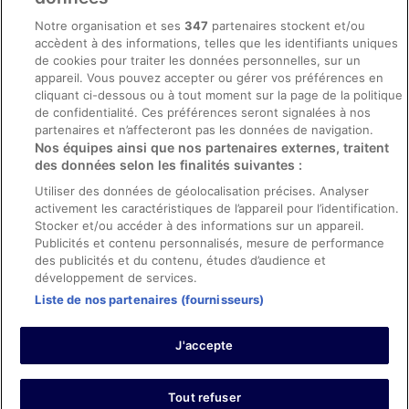
Mentions légales / Nous contacter
Notre organisation et ses
347
partenaires stockent et/ou
accèdent à des informations, telles que les identifiants uniques
Directives de contenu et signalement de contenus
de cookies pour traiter les données personnelles, sur un
appareil. Vous pouvez accepter ou gérer vos préférences en
Aide
cliquant ci-dessous ou à tout moment sur la page de la politique
de confidentialité. Ces préférences seront signalées à nos
Soutien
partenaires et n’affecteront pas les données de navigation.
Nos équipes ainsi que nos partenaires externes, traitent
Annuler votre réservation d’hôtel ou de propriété de vacances
des données selon les finalités suivantes :
Annuler votre vol
Utiliser des données de géolocalisation précises. Analyser
activement les caractéristiques de l’appareil pour l’identification.
Échéances de remboursement
Stocker et/ou accéder à des informations sur un appareil.
Utiliser un coupon ebookers
Publicités et contenu personnalisés, mesure de performance
des publicités et du contenu, études d’audience et
développement de services.
Liste de nos partenaires (fournisseurs)
Parmi les moyens de paiement acceptés sur ebookers.fr figurent :
American Express, Diner’s Club International, Mastercard, Visa, Visa
J'accepte
Electron, CartaSi, Carte Bleue, PayPal et Eurocard.
© 2026 Expedia, Inc., une entreprise d’Expedia Group. Tous droits
réservés. ebookers et le logo ebookers sont des marques
commerciales ou des marques déposées d’Expedia, Inc.
Tout refuser