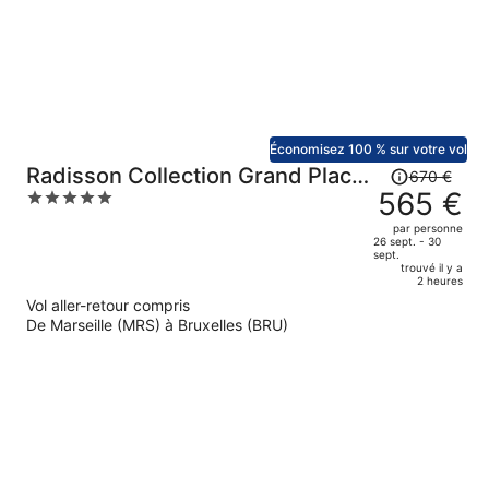
par
personne.
Économisez 100 % sur votre vol
Le
Radisson Collection Grand Place
670 €
prix
565 €
5
Brussels
était
out
par personne
de
of
26 sept. - 30
sept.
670 €.
5
trouvé il y a
Le
2 heures
prix
Vol aller-retour compris
est
De Marseille (MRS) à Bruxelles (BRU)
maintenant
de
565 €
par
personne.