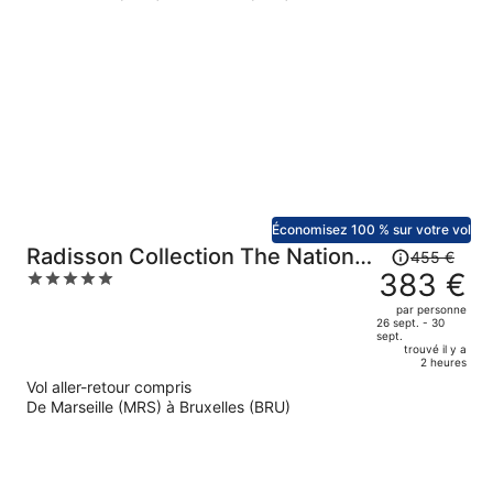
maintenant
de
328 €
par
personne.
Économisez 100 % sur votre vol
Le
Radisson Collection The National
455 €
prix
383 €
5
Hotel, Brussels
était
out
par personne
de
of
26 sept. - 30
sept.
455 €.
5
trouvé il y a
Le
2 heures
prix
Vol aller-retour compris
est
De Marseille (MRS) à Bruxelles (BRU)
maintenant
de
383 €