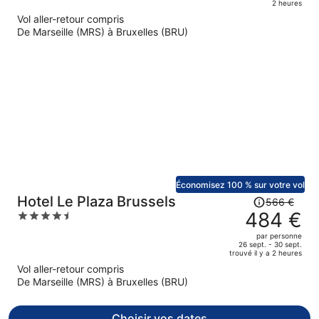
Le
2 heures
prix
Vol aller-retour compris
est
De Marseille (MRS) à Bruxelles (BRU)
maintenant
de
479 €
par
personne.
Économisez 100 % sur votre vol
Le
Hotel Le Plaza Brussels
566 €
prix
484 €
4.5
était
out
par personne
de
of
26 sept. - 30 sept.
trouvé il y a 2 heures
566 €.
5
Vol aller-retour compris
Le
De Marseille (MRS) à Bruxelles (BRU)
prix
est
maintenant
Choisir vos dates