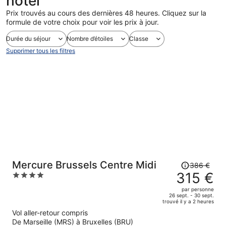
hôtel
Prix trouvés au cours des dernières 48 heures. Cliquez sur la
formule de votre choix pour voir les prix à jour.
Durée du séjour
Nombre d’étoiles
Classe
Supprimer tous les filtres
Le
Mercure Brussels Centre Midi
386 €
prix
315 €
4
était
out
par personne
de
of
26 sept. - 30 sept.
trouvé il y a 2 heures
386 €.
5
Vol aller-retour compris
Le
De Marseille (MRS) à Bruxelles (BRU)
prix