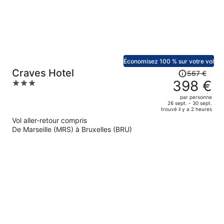
personne.
Économisez 100 % sur votre vol
Le
Craves Hotel
567 €
prix
398 €
3
était
out
par personne
de
of
26 sept. - 30 sept.
trouvé il y a 2 heures
567 €.
5
Vol aller-retour compris
Le
De Marseille (MRS) à Bruxelles (BRU)
prix
est
maintenant
de
398 €
par
personne.