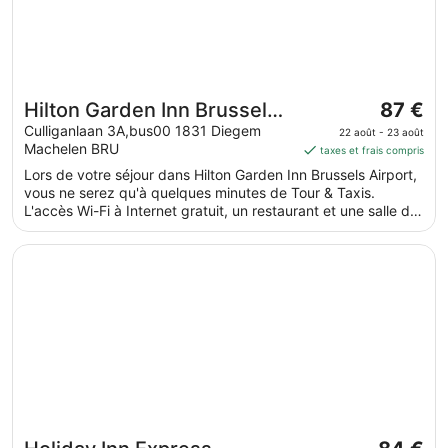
Le
Hilton Garden Inn Brussels
87 €
prix
Airport
Culliganlaan 3A,bus00 1831 Diegem
22 août - 23 août
est
Machelen BRU
taxes et frais compris
de 87 €
Lors de votre séjour dans Hilton Garden Inn Brussels Airport,
par
vous ne serez qu'à quelques minutes de Tour & Taxis.
nuit
L'accès Wi-Fi à Internet gratuit, un restaurant et une salle de
du 22
fitness ouverte 24 h/24 sont disponibles.
août
S’ouvre dans une nouvelle fenêtre
Holiday Inn Express Brussels Airport by IHG
au 23
août.
Le