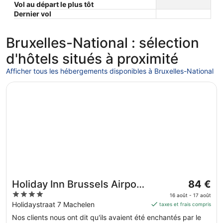
Vol au départ le plus tôt
Europe/Brussels
Dernier vol
Bruxelles-National : sélection
d'hôtels situés à proximité
Afficher tous les hébergements disponibles à Bruxelles-National
S’ouvre dans une nouvelle fenêtre
Holiday Inn Brussels Airport by IHG
Le
Holiday Inn Brussels Airport
84 €
prix
4
by IHG
16 août - 17 août
est
out
Holidaystraat 7 Machelen
taxes et frais compris
de 84 €
of
Nos clients nous ont dit qu'ils avaient été enchantés par le
par