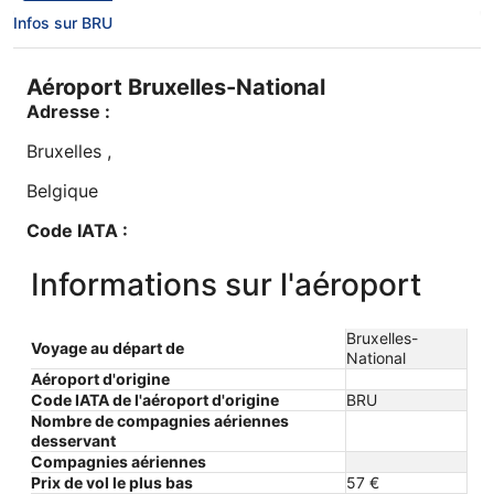
Barcelone
a
Infos sur BRU
9
heures
Aéroport Bruxelles-National
Adresse :
Bruxelles
,
Belgique
Code IATA :
BRU
Informations sur l'aéroport
Longitude :
Bruxelles-
4,483602
Voyage au départ de
National
Aéroport d'origine
Latitude :
Code IATA de l'aéroport d'origine
BRU
Nombre de compagnies aériennes
50,89717
desservant
Compagnies aériennes
Fuseau horaire :
Prix ​​de vol le plus bas
57 €