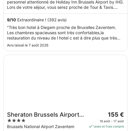
5
personnel attentionné de Holiday Inn Brussels Airport by IHG.
nuit
Lors de votre séjour, vous serez proche de Tour & Taxis.
du 16
Dans cet hébergement, vous profiterez de prestations de
août
choix comme l'accès Wi-Fi à Internet gratuit et un restaurant,
9
/
10
Extraordinaire ! (392 avis)
au 17
sans oublier un centre de fitness.
"Très bon hotel à Diegem proche de Bruxelles Zaventem.
août.
Les chambres spacieuses sont très confortables,la
restauration du niveau de l hotel c est à dire plus que très
bien."
Avis laissé le 7 août 2026
S’ouvre dans une nouvelle fenêtre
Sheraton Brussels Airport Hotel
Le
Sheraton Brussels Airport
155 €
prix
4
Hotel
16 août - 17 août
est
out
Brussels National Airport Zaventem
taxes et frais compris