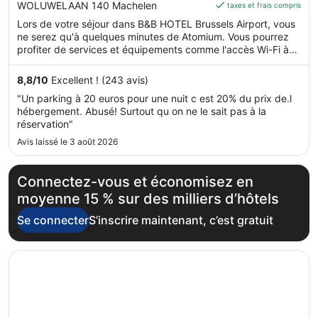
est
out
WOLUWELAAN 140 Machelen
taxes et frais compris
de 71 €
of
Lors de votre séjour dans B&B HOTEL Brussels Airport, vous
par
5
ne serez qu'à quelques minutes de Atomium. Vous pourrez
nuit
profiter de services et équipements comme l'accès Wi-Fi à
du 12
Internet gratuit et un bar, sans oublier le petit déjeuner (en
août
supplément).
8,8
/
10
Excellent ! (243 avis)
au 13
"Un parking à 20 euros pour une nuit c est 20% du prix de.l
août.
hébergement. Abusé! Surtout qu on ne le sait pas à la
réservation"
Avis laissé le 3 août 2026
Connectez-vous et économisez en
moyenne 15 % sur des milliers d’hôtels
Se connecter
S’inscrire maintenant, c’est gratuit
S’ouvre dans une nouvelle fenêtre
Hilton Garden Inn Brussels Airport