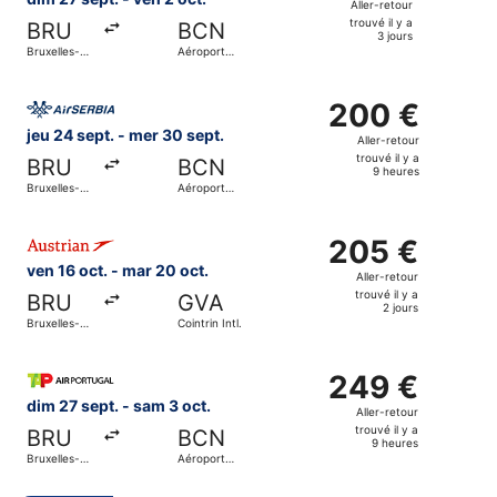
Aller-retour
jours
retour,
trouvé il y a
BRU
BCN
trouvé
3 jours
Bruxelles-
Aéroport
il
National
international
de
y
Sélectionner le vol Air Serbia, décollant le jeu 24 sept. d
Barcelone
a
200 €
200 €
3
Aller-
jeu 24 sept. - mer 30 sept.
Aller-retour
jours
retour,
trouvé il y a
BRU
BCN
trouvé
9 heures
Bruxelles-
Aéroport
il
National
international
de
y
Sélectionner le vol Austrian Airlines, décollant le ven 16 o
Barcelone
a
205 €
205 €
9
Aller-
ven 16 oct. - mar 20 oct.
Aller-retour
heures
retour,
trouvé il y a
BRU
GVA
trouvé
2 jours
Bruxelles-
Cointrin Intl.
il
National
y
Sélectionner le vol TAP Portugal, décollant le dim 27 sept
a
249 €
249 €
2
Aller-
dim 27 sept. - sam 3 oct.
Aller-retour
jours
retour,
trouvé il y a
BRU
BCN
trouvé
9 heures
Bruxelles-
Aéroport
il
National
international
de
y