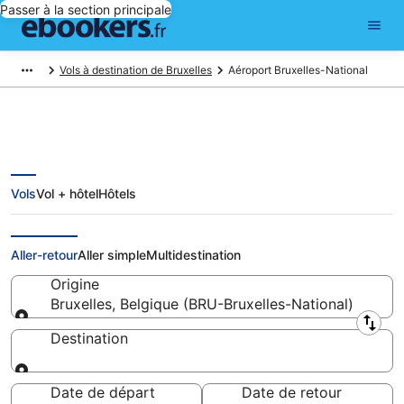
Passer à la section principale
Vols à destination de Bruxelles
Aéroport Bruxelles-National
Vols
Vol + hôtel
Hôtels
Bruxelles-National - vols pas cher
et informations pratiques
Aller-retour
Aller simple
Multidestination
Origine
Bruxelles, Belgique (BRU-Bruxelles-National)
Origine
Destination
Destination
Date de départ
Date de retour