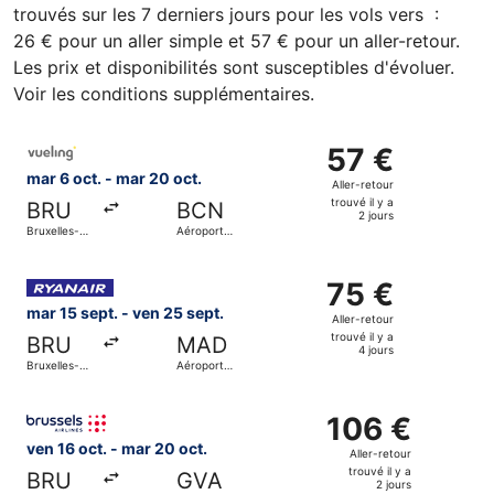
trouvés sur les 7 derniers jours pour les vols vers :
26 € pour un aller simple et 57 € pour un aller-retour.
Les prix et disponibilités sont susceptibles d'évoluer.
Voir les conditions supplémentaires.
Sélectionner le vol Vueling Airlines, décollant le mar 6 oc
57 €
57 €
Aller-
mar 6 oct. - mar 20 oct.
Aller-retour
retour,
trouvé il y a
BRU
BCN
trouvé
2 jours
Bruxelles-
Aéroport
il
National
international
de
y
Sélectionner le vol Ryanair, décollant le mar 15 sept. de 
Barcelone
a
75 €
75 €
2
Aller-
mar 15 sept. - ven 25 sept.
Aller-retour
jours
retour,
trouvé il y a
BRU
MAD
trouvé
4 jours
Bruxelles-
Aéroport
il
National
Adolfo-
Suárez de
y
Sélectionner le vol Brussels Airlines, décollant le ven 16 o
Madrid-
a
106 €
106 €
Barajas
4
Aller-
ven 16 oct. - mar 20 oct.
Aller-retour
jours
retour,
trouvé il y a
BRU
GVA
trouvé
2 jours