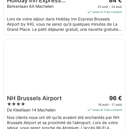
Holiday Inn Express
84 €
prix
Brussels Airport by IHG
Berkenlaan 6A Machelen
23 août - 24 août
est
taxes et frais compris
de 84 €
Lors de votre séjour dans Holiday Inn Express Brussels
par
Airport by IHG, vous ne serez qu'à quelques minutes de La
nuit
Grand Place. Le petit déjeuner gratuit, une navette gratuite
du 23
vers et depuis l'aéroport et un restaurant sont disponibles.
août
S’ouvre dans une nouvelle fenêtre
NH Brussels Airport
au 24
août.
Le
NH Brussels Airport
96 €
prix
4
16 août - 17 août
est
out
De Kleetlaan 14 Machelen
taxes et frais compris
de 96 €
of
Nos clients nous ont dit qu'ils avaient été enchantés par NH
par
5
Brussels Airport et sa proximité de l'aéroport. Lors de votre
nuit
séjour, vous serez proche de Atomium. L'accès Wi-Fi à