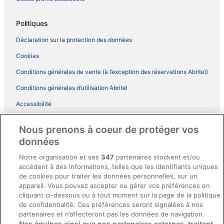
Politiques
Déclaration sur la protection des données
Cookies
Conditions générales de vente (à l’exception des réservations Abritel)
Conditions générales d’utilisation Abritel
Accessibilité
Comment fonctionne notre site
Nous prenons à coeur de protéger vos
Conditions générales du programme BONUS+ d’ebookers
données
Mentions légales / Nous contacter
Notre organisation et ses
347
partenaires stockent et/ou
accèdent à des informations, telles que les identifiants uniques
Directives de contenu et signalement de contenus
de cookies pour traiter les données personnelles, sur un
appareil. Vous pouvez accepter ou gérer vos préférences en
Aide
cliquant ci-dessous ou à tout moment sur la page de la politique
de confidentialité. Ces préférences seront signalées à nos
Soutien
partenaires et n’affecteront pas les données de navigation.
Nos équipes ainsi que nos partenaires externes, traitent