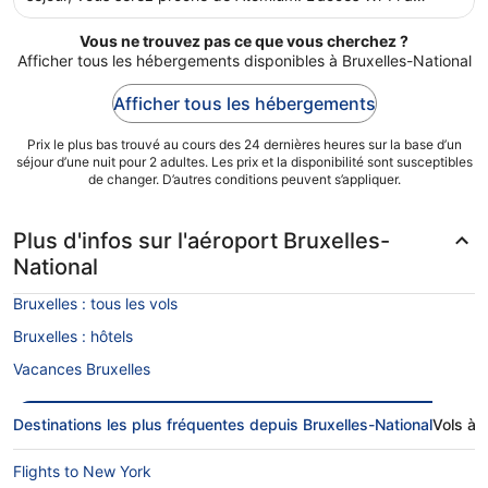
du 16
Internet gratuit, une navette gratuite vers et depuis
août
l'aéroport et un restaurant sont disponibles. Cet
Vous ne trouvez pas ce que vous cherchez ?
au 17
hébergement propose des services et équipements pour
Afficher tous les hébergements disponibles à Bruxelles-National
chouchouter les boules de tous poils, notamment des
août.
gamelles pour l'eau et la nourriture.
Afficher tous les hébergements
Prix le plus bas trouvé au cours des 24 dernières heures sur la base d’un
séjour d’une nuit pour 2 adultes. Les prix et la disponibilité sont susceptibles
de changer. D’autres conditions peuvent s’appliquer.
Plus d'infos sur l'aéroport Bruxelles-
National
Bruxelles : tous les vols
Bruxelles : hôtels
Vacances Bruxelles
Destinations les plus fréquentes depuis Bruxelles-National
Vols à p
Flights to New York