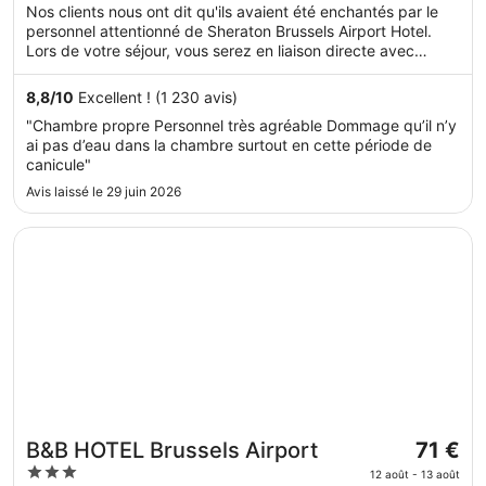
de 155 €
of
Nos clients nous ont dit qu'ils avaient été enchantés par le
par
5
personnel attentionné de Sheraton Brussels Airport Hotel.
nuit
Lors de votre séjour, vous serez en liaison directe avec
du 16
l'aéroport et proche de Cliniques universitaires Saint-Luc.
août
Vous pourrez profiter de services et équipements comme
8,8
/
10
Excellent ! (1 230 avis)
au 17
l'accès Wi-Fi à Internet gratuit et un restaurant, sans oublier
"Chambre propre Personnel très agréable Dommage qu’il n’y
une salle de fitness ouverte 24 h/24.
août.
ai pas d’eau dans la chambre surtout en cette période de
canicule"
Avis laissé le 29 juin 2026
S’ouvre dans une nouvelle fenêtre
B&B HOTEL Brussels Airport
Le
B&B HOTEL Brussels Airport
71 €
prix
3
12 août - 13 août