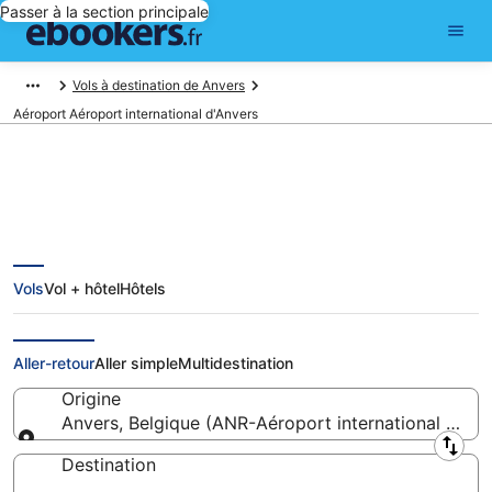
Passer à la section principale
Vols à destination de Anvers
Aéroport Aéroport international d'Anvers
Aéroport international d'Anvers -
Vols
Vol + hôtel
Hôtels
vols pas cher et informations
pratiques
Aller-retour
Aller simple
Multidestination
Origine
Anvers, Belgique (ANR-Aéroport international d'Anv
Origine
Destination