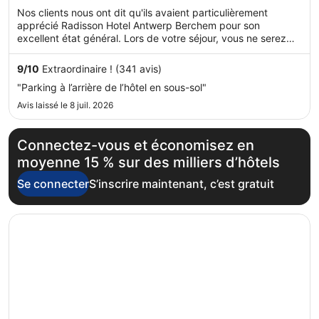
de 105 €
of
Nos clients nous ont dit qu'ils avaient particulièrement
par
5
apprécié Radisson Hotel Antwerp Berchem pour son
nuit
excellent état général. Lors de votre séjour, vous ne serez
du 17
qu'à quelques minutes de marche de Périphérique. Parmi les
août
prestations de cet hébergement, on compte l'accès Wi-Fi à
9
/
10
Extraordinaire ! (341 avis)
au 18
Internet gratuit, un restaurant et un centre de fitness.
"Parking à l’arrière de l’hôtel en sous-sol"
août.
Avis laissé le 8 juil. 2026
Connectez-vous et économisez en
moyenne 15 % sur des milliers d’hôtels
Se connecter
S’inscrire maintenant, c’est gratuit
S’ouvre dans une nouvelle fenêtre
Tulip Inn Antwerpen