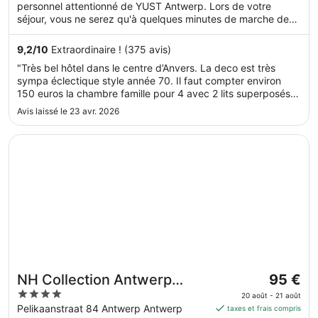
par
personnel attentionné de YUST Antwerp. Lors de votre
nuit
séjour, vous ne serez qu'à quelques minutes de marche de
du 12
Périphérique. Dans cet hébergement, vous profiterez de
août
prestations de choix comme l'accès Wi-Fi à Internet gratuit
9,2
/
10
Extraordinaire ! (375 avis)
et une réception gratuite, sans oublier un restaurant.
au 13
"Très bel hôtel dans le centre d’Anvers. La deco est très
août.
sympa éclectique style année 70. Il faut compter environ
150 euros la chambre famille pour 4 avec 2 lits superposés.
Important : il y a un parking pour 18 euros la nuit. Seul bémol
Avis laissé le 23 avr. 2026
: les chambres ne sont pas totalement occultantes, la lumière
..."
S’ouvre dans une nouvelle fenêtre
NH Collection Antwerp Centre
Le
NH Collection Antwerp
95 €
prix
4
Centre
20 août - 21 août
est
out
Pelikaanstraat 84 Antwerp Antwerp
taxes et frais compris