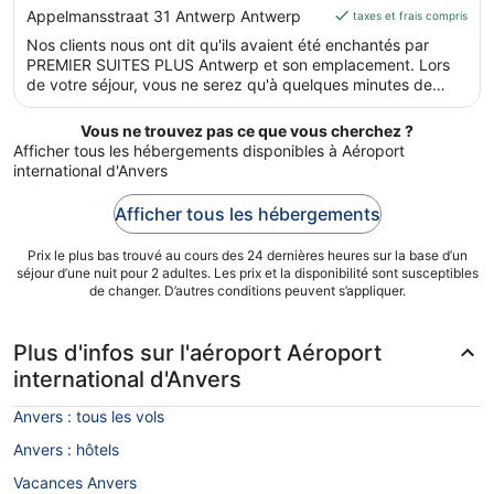
est
out
Appelmansstraat 31 Antwerp Antwerp
taxes et frais compris
de 84 €
of
Nos clients nous ont dit qu'ils avaient été enchantés par
par
5
PREMIER SUITES PLUS Antwerp et son emplacement. Lors
nuit
de votre séjour, vous ne serez qu'à quelques minutes de
du 17
marche de Quartier des diamantaires. Dans cet
août
hébergement, vous profiterez de prestations de choix
Vous ne trouvez pas ce que vous cherchez ?
au 18
comme l'accès Wi-Fi à Internet gratuit et un restaurant, sans
Afficher tous les hébergements disponibles à Aéroport
oublier un centre de fitness.
août.
international d'Anvers
Afficher tous les hébergements
Prix le plus bas trouvé au cours des 24 dernières heures sur la base d’un
séjour d’une nuit pour 2 adultes. Les prix et la disponibilité sont susceptibles
de changer. D’autres conditions peuvent s’appliquer.
Plus d'infos sur l'aéroport Aéroport
international d'Anvers
Anvers : tous les vols
Anvers : hôtels
Vacances Anvers