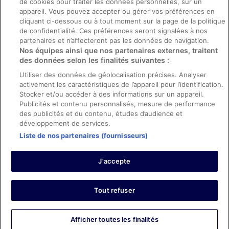
de cookies pour traiter les données personnelles, sur un
appareil. Vous pouvez accepter ou gérer vos préférences en
Aide
cliquant ci-dessous ou à tout moment sur la page de la politique
de confidentialité. Ces préférences seront signalées à nos
Soutien
partenaires et n’affecteront pas les données de navigation.
Nos équipes ainsi que nos partenaires externes, traitent
Annuler votre réservation d’hôtel ou de propriété de vacances
des données selon les finalités suivantes :
Annuler votre vol
Utiliser des données de géolocalisation précises. Analyser
Échéances de remboursement
activement les caractéristiques de l’appareil pour l’identification.
Stocker et/ou accéder à des informations sur un appareil.
Utiliser un coupon ebookers
Publicités et contenu personnalisés, mesure de performance
des publicités et du contenu, études d’audience et
développement de services.
Liste de nos partenaires (fournisseurs)
Parmi les moyens de paiement acceptés sur ebookers.fr figurent :
American Express, Diner’s Club International, Mastercard, Visa, Visa
J'accepte
Electron, CartaSi, Carte Bleue, PayPal et Eurocard.
© 2026 Expedia, Inc., une entreprise d’Expedia Group. Tous droits
réservés. ebookers et le logo ebookers sont des marques
commerciales ou des marques déposées d’Expedia, Inc.
Tout refuser
Afficher toutes les finalités