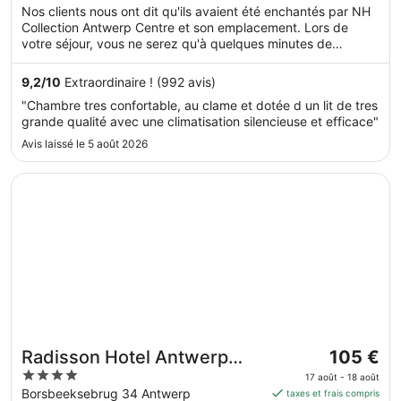
de 95 €
of
Nos clients nous ont dit qu'ils avaient été enchantés par NH
par
5
Collection Antwerp Centre et son emplacement. Lors de
nuit
votre séjour, vous ne serez qu'à quelques minutes de
du 20
marche de Quartier des diamantaires. Vous pourrez profiter
août
de services et équipements comme l'accès Wi-Fi à Internet
9,2
/
10
Extraordinaire ! (992 avis)
au 21
gratuit et un centre de fitness, sans oublier un bar.
"Chambre tres confortable, au clame et dotée d un lit de tres
août.
grande qualité avec une climatisation silencieuse et efficace"
Avis laissé le 5 août 2026
S’ouvre dans une nouvelle fenêtre
Radisson Hotel Antwerp Berchem
Le
Radisson Hotel Antwerp
105 €
prix
4
Berchem
17 août - 18 août
est
out
Borsbeeksebrug 34 Antwerp
taxes et frais compris