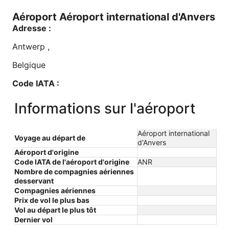
Aéroport Aéroport international d'Anvers
Adresse :
Antwerp
,
Belgique
Code IATA :
ANR
Informations sur l'aéroport
Longitude :
Aéroport international
4,450672
Voyage au départ de
d'Anvers
Aéroport d'origine
Latitude :
Code IATA de l'aéroport d'origine
ANR
Nombre de compagnies aériennes
51,18916
desservant
Compagnies aériennes
Fuseau horaire :
Prix ​​de vol le plus bas
Vol au départ le plus tôt
Europe/Brussels
Dernier vol