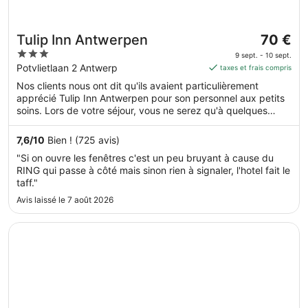
Le
Tulip Inn Antwerpen
70 €
prix
3
9 sept. - 10 sept.
est
out
Potvlietlaan 2 Antwerp
taxes et frais compris
de 70 €
of
Nos clients nous ont dit qu'ils avaient particulièrement
par
5
apprécié Tulip Inn Antwerpen pour son personnel aux petits
nuit
soins. Lors de votre séjour, vous ne serez qu'à quelques
du 9
minutes de marche de Périphérique. Dans cet hébergement,
sept.
vous profiterez de prestations de choix comme l'accès Wi-Fi
7,6
/
10
Bien ! (725 avis)
au 10
à Internet gratuit et un parking gratuit, sans oublier un
"Si on ouvre les fenêtres c'est un peu bruyant à cause du
restaurant. Cet hébergement propose des services et
sept..
RING qui passe à côté mais sinon rien à signaler, l'hotel fait le
équipements pour chouchouter les boules de tous poils,
taff."
notamment des gamelles pour l'eau et la nourriture.
Avis laissé le 7 août 2026
S’ouvre dans une nouvelle fenêtre
Radisson Blu Hotel, Antwerp City Centre