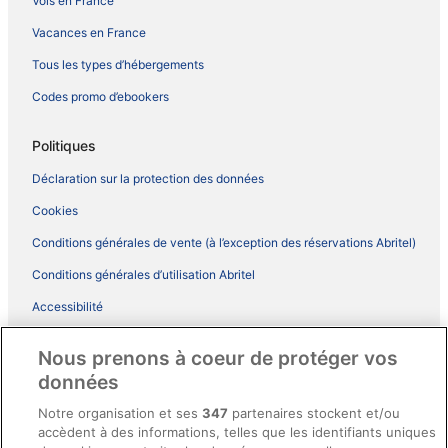
Vols en France
Vacances en France
Tous les types d’hébergements
Codes promo d’ebookers
Politiques
Déclaration sur la protection des données
Cookies
Conditions générales de vente (à l’exception des réservations Abritel)
Conditions générales d’utilisation Abritel
Accessibilité
Comment fonctionne notre site
Nous prenons à coeur de protéger vos
Conditions générales du programme BONUS+ d’ebookers
données
Mentions légales / Nous contacter
Notre organisation et ses
347
partenaires stockent et/ou
accèdent à des informations, telles que les identifiants uniques
Directives de contenu et signalement de contenus