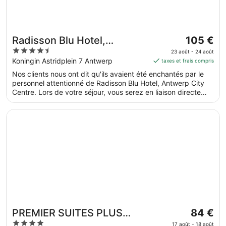
Le
Radisson Blu Hotel,
105 €
prix
4.5
Antwerp City Centre
23 août - 24 août
est
out
Koningin Astridplein 7 Antwerp
taxes et frais compris
de 105 €
of
Nos clients nous ont dit qu'ils avaient été enchantés par le
par
5
personnel attentionné de Radisson Blu Hotel, Antwerp City
nuit
Centre. Lors de votre séjour, vous serez en liaison directe
du 23
avec le centre des congrès et à seulement quelques minutes
août
de marche de Nation du Chocolat. Parmi les prestations de
S’ouvre dans une nouvelle fenêtre
PREMIER SUITES PLUS Antwerp
au 24
cet hébergement, on compte l'accès Wi-Fi à Internet gratuit,
une piscine couverte et un restaurant.
août.
Le
PREMIER SUITES PLUS
84 €
prix
4
Antwerp
17 août - 18 août