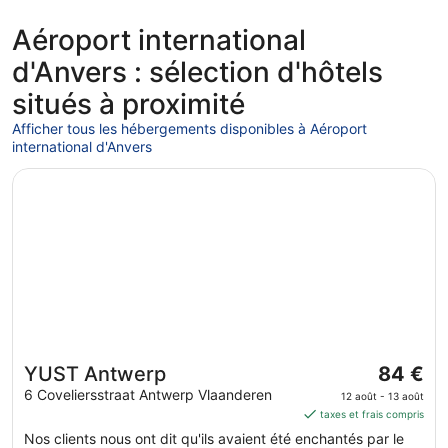
Aéroport international
d'Anvers : sélection d'hôtels
situés à proximité
Afficher tous les hébergements disponibles à Aéroport
international d'Anvers
S’ouvre dans une nouvelle fenêtre
YUST Antwerp
Le
YUST Antwerp
84 €
prix
6 Coveliersstraat Antwerp Vlaanderen
12 août - 13 août
est
taxes et frais compris
de 84 €
Nos clients nous ont dit qu'ils avaient été enchantés par le