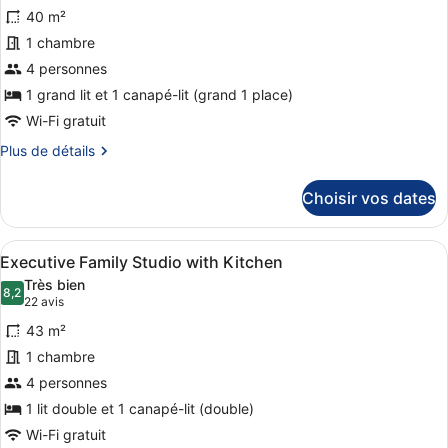
photos
Kitchen
40 m²
pour
1 chambre
ce
4 personnes
type
de
1 grand lit et 1 canapé-lit (grand 1 place)
chambre :
Wi-Fi gratuit
Penthouse,
Plus
Plus de détails
1
de
détails
chambre,
Choisir vos dates
sur
cuisine
le
type
Afficher
Une chambre d’hôtel avec un grand 
6
de
Executive Family Studio with Kitchen
toutes
chambre
Très bien
Penthouse,
les
8,2
8,2 sur 10
(22 avis)
22 avis
1
photos
chambre,
43 m²
pour
cuisine
1 chambre
ce
4 personnes
type
de
1 lit double et 1 canapé-lit (double)
chambre :
Wi-Fi gratuit