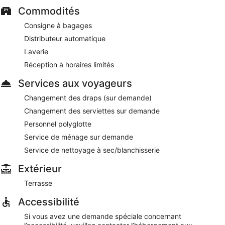
Commodités
7th Heaven Food Café
- Ce restaurant-brasserie sert le petit
déjeuner, le déjeuner et le dîner. Vous pouvez profiter d'un
Consigne à bagages
moment de détente en prenant un verre au bar. Ouvert tous
Distributeur automatique
les jours.
Laverie
Réception à horaires limités
Services aux voyageurs
Changement des draps (sur demande)
Changement des serviettes sur demande
Personnel polyglotte
Service de ménage sur demande
Service de nettoyage à sec/blanchisserie
Extérieur
Terrasse
Accessibilité
Si vous avez une demande spéciale concernant