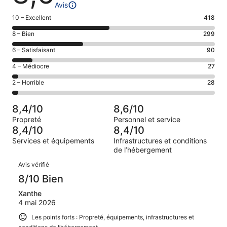
Avis
Note
10 – Excellent
418
des
Note
8 – Bien
299
voyageurs
des
de 10
Note
6 – Satisfaisant
90
voyageurs
(Excellent),
des
de 8
Note
4 – Médiocre
27
d’après 418 avis
voyageurs
(Bien),
des
sur 862.
de 6
Note
2 – Horrible
28
d’après 299 avis
voyageurs
(Satisfaisant),
des
sur 862.
de 4
d’après 90 avis
voyageurs
(Médiocre),
8,4/10
8,6/10
sur 862.
de 2
d’après 27 avis
Propreté
Personnel et service
(Horrible),
sur 862.
8,4/10
8,4/10
d’après 28 avis
Services et équipements
Infrastructures et conditions
sur 862.
de l’hébergement
Avis
Avis vérifié
8/10 Bien
Xanthe
4 mai 2026
Les points forts : Propreté, équipements, infrastructures et