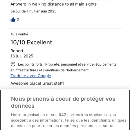
Antwerp in walking distance to all main sights
Séjour de 1 nuit en juin 2025
0
Avis vérifié
10/10 Excellent
Robert
16 juil. 2025
Les points forts : Propreté, personnel et service, équipements
et infrastructures et conditions de l’hébergement
Traduire avec Google
Awesome place! Great staff!
Séjour de 3 nuits en juillet 2025
Nous prenons à coeur de protéger vos
0
données
Avis vérifié
Notre organisation et ses
347
partenaires stockent et/ou
accèdent à des informations, telles que les identifiants uniques
6/10 Satisfaisant
de cookies pour traiter les données personnelles, sur un
Michelle