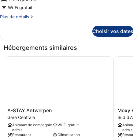
Wi-Fi gratuit
Plus
Plus de détails
de
détails
Choisir vos dates
sur
le
type
Hébergements similaires
de
chambre
A-STAY Antwerpen
Moxy Ant
Penthouse
Studio
With
Kitchen
A-
Moxy
A-STAY Antwerpen
Moxy A
STAY
Antwerp
Gare Centrale
Sud d'An
Antwerpen
Sud
Animaux de compagnie
Wi-Fi gratuit
Animaux
Gare
d'Anvers
admis
admis
Centrale
Restaurant
Climatisation
Restaur