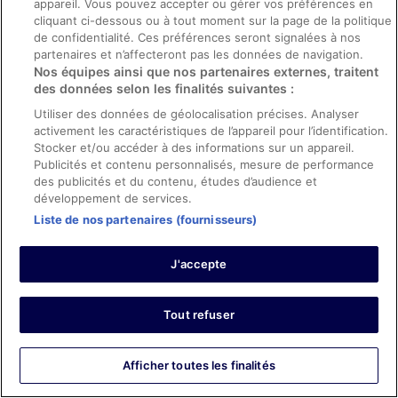
appareil. Vous pouvez accepter ou gérer vos préférences en
26 mars 2026
cliquant ci-dessous ou à tout moment sur la page de la politique
de confidentialité. Ces préférences seront signalées à nos
Les points forts : Personnel et service
partenaires et n’affecteront pas les données de navigation.
Les points faibles : Propreté et infrastructures et conditions de
Nos équipes ainsi que nos partenaires externes, traitent
l’hébergement
des données selon les finalités suivantes :
Traduire avec Google
Utiliser des données de géolocalisation précises. Analyser
Not the best place for the money
activement les caractéristiques de l’appareil pour l’identification.
Stocker et/ou accéder à des informations sur un appareil.
Séjour de 2 nuits en mars 2026
Publicités et contenu personnalisés, mesure de performance
0
des publicités et du contenu, études d’audience et
développement de services.
Avis vérifié
Liste de nos partenaires (fournisseurs)
10/10 Excellent
J'accepte
Thomas
10 mai 2025
Les points forts : Propreté, personnel et service, équipements
Tout refuser
et infrastructures et conditions de l’hébergement
Traduire avec Google
Afficher toutes les finalités
We had an enjoyable and will definitely return to this
property.