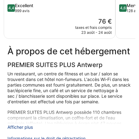
4.4
4.6
Excellent
Merve
4,4
4,6
sur
sur
999 avis
128 av
5,
5,
Le
76 €
Excellent,
Merveilleu
nouveau
999 avis
128 avis
taxes et frais compris
prix
23 août - 24 août
est
de
76 €
À propos de cet hébergement
PREMIER SUITES PLUS Antwerp
Un restaurant, un centre de fitness et un bar / salon se
trouvent dans cet hôtel non-fumeurs. L'accès Wi-Fi dans les
parties communes est fourni gratuitement. De plus, un snack
bar/épicerie fine, un café et un service de nettoyage à
sec / blanchisserie sont disponibles sur place. Le service
d'entretien est effectué une fois par semaine.
PREMIER SUITES PLUS Antwerp possède 110 chambres
comprenant la climatisation, un coffre-fort et de l'eau
minérale (offerte). Une télévision à écran plat 47 pouces
Afficher plus
donne accès aux chaînes par satellite.
Les salles de bain comprennent une baignoire ou une
Informations sur le droit de rétractation