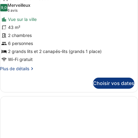
toutes
chambre
Merveilleux
Accessible
les
9,0
9,0 sur 10
(6 avis)
6 avis
Penthouse
photos
Studio
Vue sur la ville
pour
with
43 m²
ce
Kitchen
2 chambres
type
de
6 personnes
chambre :
2 grands lits et 2 canapés-lits (grands 1 place)
Appartement
Wi-Fi gratuit
Exécutif
Plus
Plus de détails
de
détails
Choisir vos dates
sur
le
type
de
chambre
Appartement
Exécutif