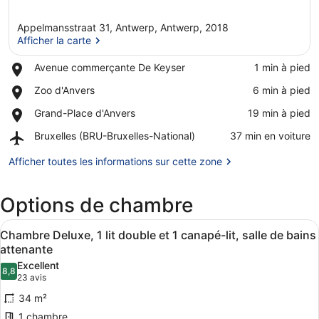
Appelmansstraat 31, Antwerp, Antwerp, 2018
Afficher la carte
Place,
Avenue commerçante De Keyser
‪1 min à pied‬
Avenue
Afficher la carte
Place,
Zoo d'Anvers
‪6 min à pied‬
commerçante
Zoo
De
Place,
Grand-Place d'Anvers
‪19 min à pied‬
d'Anvers
Keyser
Grand-
Airport,
Bruxelles (BRU-Bruxelles-National)
‪37 min en voiture‬
Place
Bruxelles
d'Anvers
(BRU-
Afficher toutes les informations sur cette zone
Bruxelles-
National)
Options de chambre
Afficher
Une chambre moderne avec un grand 
5
Chambre Deluxe, 1 lit double et 1 canapé-lit, salle de bains
toutes
attenante
les
Excellent
8,8
photos
8,8 sur 10
(23 avis)
23 avis
pour
34 m²
ce
1 chambre