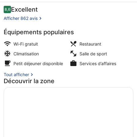
Antwerp
Avis
Excellent
8,6
8,6 sur 10
voyageurs
Afficher 862 avis
Équipements populaires
Petit déjeuner, déjeuner et dîner se
Wi-Fi gratuit
Restaurant
Climatisation
Salle de sport
Petit déjeuner disponible
Services d’affaires
Tout afficher
Découvrir la zone