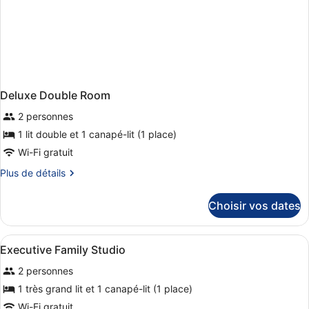
Deluxe Double Room
2 personnes
1 lit double et 1 canapé-lit (1 place)
Wi-Fi gratuit
Plus
Plus de détails
de
détails
Choisir vos dates
sur
le
type
Afficher
Coffres-forts dans les chambres, r
5
de
Executive Family Studio
toutes
chambre
2 personnes
Deluxe
les
Double
photos
1 très grand lit et 1 canapé-lit (1 place)
Room
pour
Wi-Fi gratuit