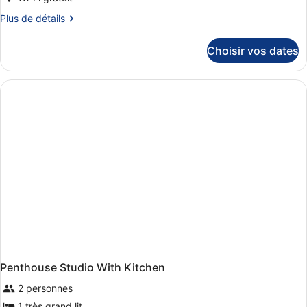
ce
Plus
Plus de détails
type
de
de
détails
Choisir vos dates
sur
chambre :
le
Executive
type
Family
de
chambre
Studio
Executive
Family
Studio
Penthouse Studio With Kitchen
2 personnes
1 très grand lit