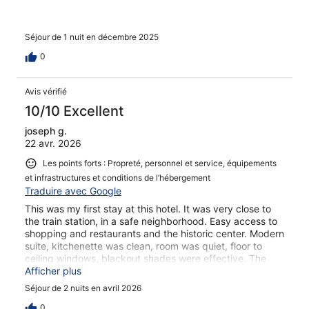
Séjour de 1 nuit en décembre 2025
0
Avis vérifié
10/10 Excellent
joseph g.
22 avr. 2026
Les points forts : Propreté, personnel et service, équipements
et infrastructures et conditions de l’hébergement
Traduire avec Google
This was my first stay at this hotel. It was very close to
the train station, in a safe neighborhood. Easy access to
shopping and restaurants and the historic center. Modern
suite, kitchenette was clean, room was quiet, floor to
ceiling windows, blackout shades were effective. The
bathroom was enormous, bed and bedding comfortable.
Afficher plus
Minimal views. Would stay there again.
Séjour de 2 nuits en avril 2026
0