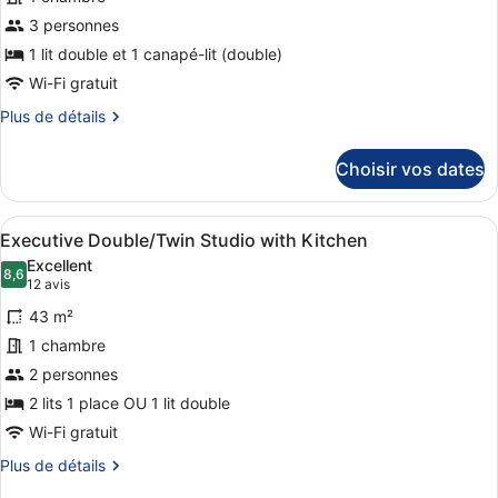
type
3 personnes
de
1 lit double et 1 canapé-lit (double)
chambre :
Chambre
Wi-Fi gratuit
Deluxe,
Plus
Plus de détails
1
de
détails
lit
Choisir vos dates
sur
double
le
et
type
Afficher
Une chambre d’hôtel avec un grand 
12
de
1
Executive Double/Twin Studio with Kitchen
toutes
chambre
canapé-
Excellent
Chambre
les
8,6
8,6 sur 10
(12 avis)
12 avis
lit,
Deluxe,
photos
salle
1
43 m²
pour
lit
de
1 chambre
ce
double
bains
2 personnes
et
type
attenante
1
de
2 lits 1 place OU 1 lit double
canapé-
chambre :
Wi-Fi gratuit
lit,
Executive
salle
Plus
Plus de détails
de
Double/Twin
de
bains