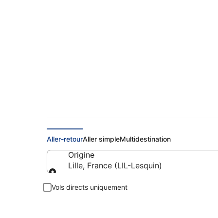
Lesquin - vols pas 
Aller-retour
Aller simple
Multidestination
Origine
Lille, France (LIL-Lesquin)
Origine
Vols directs uniquement