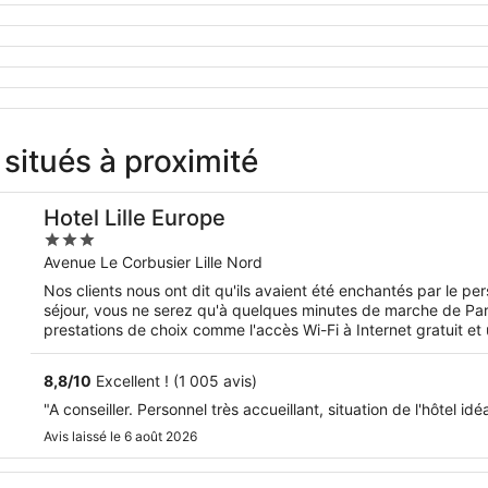
 situés à proximité
Hotel Lille Europe
3
out
Avenue Le Corbusier Lille Nord
of
Nos clients nous ont dit qu'ils avaient été enchantés par le pe
5
séjour, vous ne serez qu'à quelques minutes de marche de Pa
prestations de choix comme l'accès Wi-Fi à Internet gratuit et 
h/24. Cet hébergement propose des services et équipements p
notamment des gamelles pour l'eau et la nourriture.
8,8
/
10
Excellent ! (1 005 avis)
"A conseiller. Personnel très accueillant, situation de l'hôtel idéa
Avis laissé le 6 août 2026