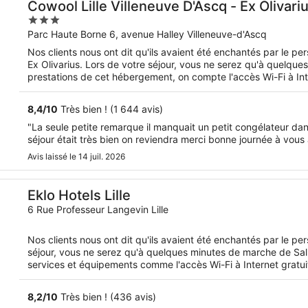
Cowool Lille Villeneuve D'Ascq - Ex Olivari
3
out
Parc Haute Borne 6, avenue Halley Villeneuve-d'Ascq
of
Nos clients nous ont dit qu'ils avaient été enchantés par le pe
5
Ex Olivarius. Lors de votre séjour, vous ne serez qu'à quelques
prestations de cet hébergement, on compte l'accès Wi-Fi à Inter
supplément). Datant de 2004, cet appart'hôtel 3 étoiles compte 106 ap
propose des services et équipements pour chouchouter les bo
8,4
/
10
Très bien ! (1 644 avis)
l'eau et la nourriture. L'accès Wi-Fi à Internet gratuit et une 
"La seule petite remarque il manquait un petit congélateur dans
séjour était très bien on reviendra merci bonne journée à vous 
Avis laissé le 14 juil. 2026
Eklo Hotels Lille
6 Rue Professeur Langevin Lille
Nos clients nous ont dit qu'ils avaient été enchantés par le per
séjour, vous ne serez qu'à quelques minutes de marche de Sall
services et équipements comme l'accès Wi-Fi à Internet gratuit
hébergement propose des services et équipements pour chouc
gamelles pour l'eau et la nourriture.
8,2
/
10
Très bien ! (436 avis)