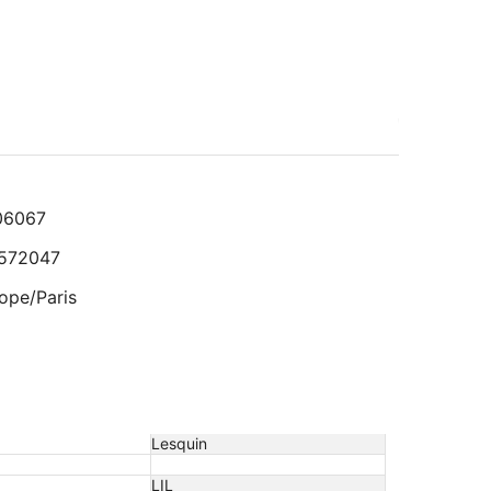
5
jours
06067
,572047
ope/Paris
Lesquin
LIL