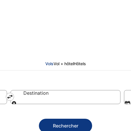
cher et informations pr
Vols
Vol + hôtel
Hôtels
Destination
Destination
Rechercher