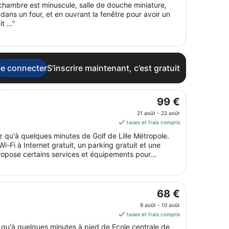
chambre est minuscule, salle de douche miniature,
août.
 dans un four, et en ouvrant la fenêtre pour avoir un
 ..."
e connecter
S’inscrire maintenant, c’est gratuit
Le
99 €
prix
21 août - 22 août
est
taxes et frais compris
de 99 €
z qu'à quelques minutes de Golf de Lille Métropole.
par
-Fi à Internet gratuit, un parking gratuit et une
nuit
propose certains services et équipements pour
du 21
ur l'eau et la nourriture et des bacs à litière.
août
au 22
août.
Le
68 €
prix
9 août - 10 août
est
taxes et frais compris
de 68 €
 qu'à quelques minutes à pied de Ecole centrale de