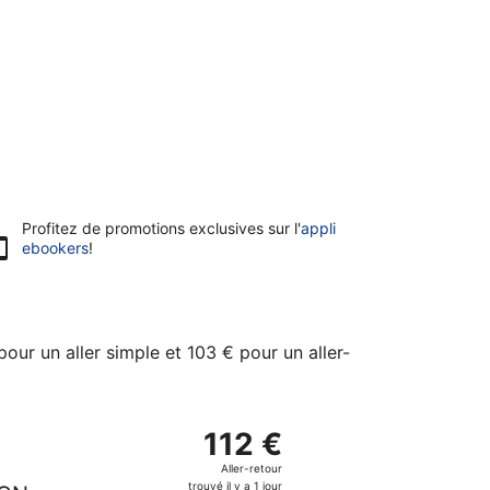
Profitez de promotions exclusives sur l'
appli
ebookers
!
 pour un aller simple et 103 € pour un aller-
arcelone, avec retour le lun 19 oct., trouvé il y a 1 jour au 
écollant le lun 28 sept. de Lesquin et atterrissant à Aéropor
112 €
112 €
Aller-
Aller-retour
retour,
trouvé il y a 1 jour