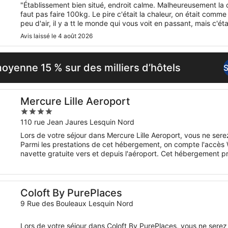
"Établissement bien situé, endroit calme. Malheureusement la 
faut pas faire 100kg. Le pire c'était la chaleur, on était comme
peu d'air, il y a tt le monde qui vous voit en passant, mais c'était
Avis laissé le 4 août 2026
yenne 15 % sur des milliers d’hôtels
S
Mercure Lille Aeroport
4
out
110 rue Jean Jaures Lesquin Nord
of
Lors de votre séjour dans Mercure Lille Aeroport, vous ne sere
5
Parmi les prestations de cet hébergement, on compte l'accès Wi
navette gratuite vers et depuis l'aéroport. Cet hébergement 
chouchouter les boules de tous poils, notamment des gamelles po
Coloft By PurePlaces
9 Rue des Bouleaux Lesquin Nord
Lors de votre séjour dans Coloft By PurePlaces, vous ne serez