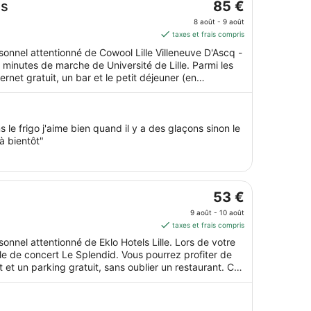
Le
us
85 €
prix
8 août - 9 août
est
taxes et frais compris
de 85 €
rsonnel attentionné de Cowool Lille Villeneuve D'Ascq -
par
 minutes de marche de Université de Lille. Parmi les
nuit
net gratuit, un bar et le petit déjeuner (en
du 8
partements sur 2 étages. Cet hébergement
août
ules de tous poils, notamment des gamelles pour
au 9
kitchenette sont disponibles dans chaque appart'hôtel.
 le frigo j'aime bien quand il y a des glaçons sinon le
août.
à bientôt"
Le
53 €
prix
9 août - 10 août
est
taxes et frais compris
de 53 €
sonnel attentionné de Eklo Hotels Lille. Lors de votre
par
e de concert Le Splendid. Vous pourrez profiter de
nuit
 et un parking gratuit, sans oublier un restaurant. Cet
du 9
houter les boules de tous poils, notamment des
août
au 10