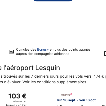
Cumulez des
Bonus+
en plus des points gagnés
auprès des compagnies aériennes
 l'aéroport Lesquin
as trouvés sur les 7 derniers jours pour les vols vers : 74 €
les d'évoluer. Voir les conditions supplémentaires.
ept. de Lesquin et atterrissant à Aéroport international de B
Sélectionner le vol Volotea, d
103 €
103 €
Aller-
lun 28 sept. - ven 16 oct.
Aller-retour
retour,
trouvé il y a 1 jour