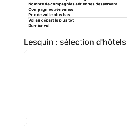
Nombre de compagnies aériennes desservant
Compagnies aériennes
Prix ​​de vol le plus bas
Vol au départ le plus tôt
Dernier vol
Lesquin : sélection d'hôtels
S’ouvre dans une nouvelle fenêtre
Hotel Lille Europe
S’ouvre dans une nouvelle fenêtre
Cowool Lille Villeneuve D'Ascq - Ex Olivarius