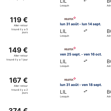
LIL
B
trouvé
Lesquin
Aér
il
int
Bar
y
août de Lesquin et atterrissant à Aéroport international de B
Sélectionner le vol Volotea, 
a
119 €
119 €
1
Aller-
lun 31 août - lun 14 sept.
Aller-retour
jour
retour,
trouvé il y a 5
LIL
B
trouvé
jours
Lesquin
Aér
il
int
Bar
y
sept. de Lesquin et atterrissant à Aéroport international de B
Sélectionner le vol Volotea, 
a
149 €
149 €
5
Aller-
ven 25 sept. - ven 16 oct.
Aller-retour
jours
retour,
trouvé il y a 1 jour
LIL
B
trouvé
Lesquin
Aér
il
int
Bar
y
août de Lesquin et atterrissant à Aéroport international de B
Sélectionner le vol Volotea, 
a
167 €
167 €
1
Aller-
lun 31 août - ven 18 sept.
Aller-retour
jour
retour,
trouvé il y a 2
LIL
B
trouvé
jours
Lesquin
Aér
il
int
Bar
y
 2 oct. de Lesquin et atterrissant à Aéroport international de
a
374 €
374 €