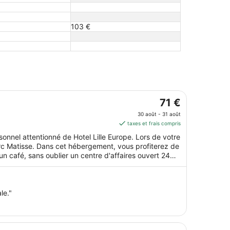
103 €
Le
71 €
prix
30 août - 31 août
est
taxes et frais compris
de 71 €
rsonnel attentionné de Hotel Lille Europe. Lors de votre
par
rc Matisse. Dans cet hébergement, vous profiterez de
nuit
un café, sans oublier un centre d'affaires ouvert 24
du 30
our chouchouter les boules de tous poils,
août
au 31
le."
août.