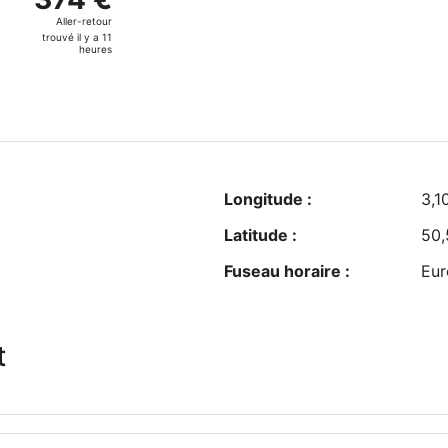
2
Aller-
Aller-retour
jours
retour,
trouvé il y a 11
trouvé
heures
il
y
a
11
heures
Longitude :
3,1
Latitude :
50
Fuseau horaire :
Eur
t