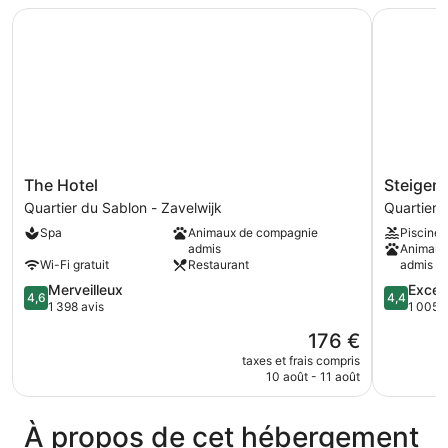
chambre
The Hotel
Steigenber
jardin
Suite,
1
(Homage)
très
grand
lit,
vue
jardin
(Homage)
The
Steigenb
The Hotel
Steigenb
Hotel
Icon
Quartier du Sablon - Zavelwijk
Quartier 
Quartier
Wiltcher's
Spa
Animaux de compagnie
Piscine
du
Quartier
admis
Animaux
Sablon
du
Wi-Fi gratuit
Restaurant
admis
-
Châtelain
4.6
4.4
Merveilleux
Excell
Zavelwijk
4,6
4,4
sur
sur
1 398 avis
1 005 a
5,
5,
Le
176 €
Merveilleux,
Excellent,
nouveau
1 398 avis
1 005 avi
taxes et frais compris
prix
10 août - 11 août
est
de
176 €
À propos de cet hébergement