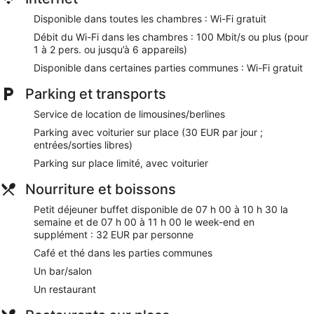
apprécieront des espaces bureaux, des bureaux et un
Disponible dans toutes les chambres : Wi-Fi gratuit
téléphone à disposition dans les chambres. De plus, les
Débit du Wi-Fi dans les chambres : 100 Mbit/s ou plus (pour
chambres possèdent une machine à espresso et des
1 à 2 pers. ou jusqu’à 6 appareils)
journaux gratuits. Une literie hypoallergénique, le
remplacement des serviettes et le remplacement des draps
Disponible dans certaines parties communes : Wi-Fi gratuit
sont disponibles sur demande. Un service de ménage est
Parking et transports
fourni tous les jours.
Service de location de limousines/berlines
Cet hôtel propose un centre de remise en forme.
Les activités de loisir répertoriées ci-dessous sont
Parking avec voiturier sur place (30 EUR par jour ;
entrées/sorties libres)
accessibles directement sur place ou à proximité. Ces
activités peuvent faire l'objet de frais supplémentaires.
Parking sur place limité, avec voiturier
Nos clients nous ont dit qu'ils avaient été enchantés par le
Nourriture et boissons
personnel attentionné de Le Louise Hotel Brussels - MGallery.
Petit déjeuner buffet disponible de 07 h 00 à 10 h 30 la
Lors de votre séjour, vous ne serez qu'à quelques minutes de
semaine et de 07 h 00 à 11 h 00 le week-end en
marche de Avenue Louise. Dans cet hébergement, vous
supplément : 32 EUR par personne
profiterez de prestations de choix comme l'accès Wi-Fi à
Internet gratuit et un restaurant, sans oublier un centre de
Café et thé dans les parties communes
remise en forme. Cet hébergement propose des services et
Un bar/salon
équipements pour chouchouter les boules de tous poils,
notamment des gamelles pour l'eau et la nourriture.
Un restaurant
Wi-Fi gratuit (vitesse : 100 Mbit/s ou plus (pour 1 à 2