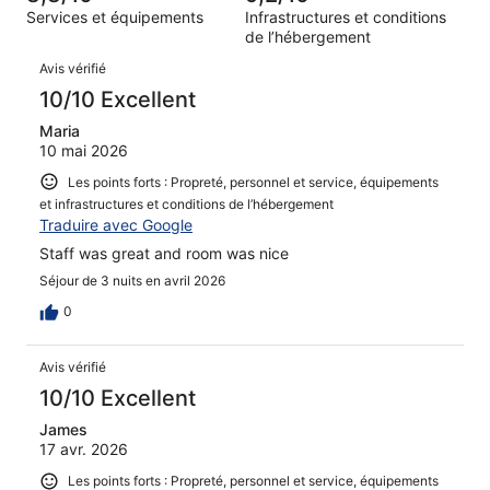
d’après 16 avis
Services et équipements
Infrastructures et conditions
sur 1008.
de l’hébergement
Avis
Avis vérifié
10/10 Excellent
Maria
10 mai 2026
Les points forts : Propreté, personnel et service, équipements
et infrastructures et conditions de l’hébergement
Traduire avec Google
Staff was great and room was nice
Séjour de 3 nuits en avril 2026
0
Avis vérifié
10/10 Excellent
James
17 avr. 2026
Les points forts : Propreté, personnel et service, équipements