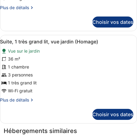
Deluxe,
Plus
Plus de détails
1
de
très
détails
Choisir vos dates
sur
grand
le
lit,
type
Afficher
Une chambre d’hôtel moderne dotée
vue
12
de
Suite, 1 très grand lit, vue jardin (Homage)
toutes
jardin
chambre
Vue sur le jardin
Chambre
les
Deluxe,
photos
36 m²
1
pour
1 chambre
très
ce
grand
3 personnes
lit,
type
1 très grand lit
vue
de
jardin
Wi-Fi gratuit
chambre :
Plus
Plus de détails
Suite,
de
1
détails
Choisir vos dates
très
sur
grand
le
type
lit,
Hébergements similaires
de
vue