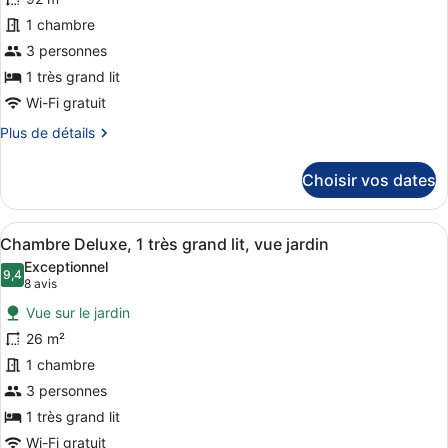
très
Yourcenar)
pour
1 chambre
grand
ce
lit,
3 personnes
vue
type
1 très grand lit
jardin
de
(Homage
Wi-Fi gratuit
chambre :
Marguerite
Plus
Plus de détails
Suite
Yourcenar)
de
(Le
détails
Choisir vos dates
Louise,
sur
Garden
le
type
and
Afficher
Une chambre d’hôtel avec un grand l
21
de
Chambre Deluxe, 1 très grand lit, vue jardin
City
toutes
chambre
Exceptionnel
view)
Suite
les
9,4
9,4 sur 10
(8 avis)
8 avis
(Le
photos
Louise,
Vue sur le jardin
pour
Garden
26 m²
ce
and
1 chambre
City
type
view)
de
3 personnes
chambre :
1 très grand lit
Chambre
Wi-Fi gratuit