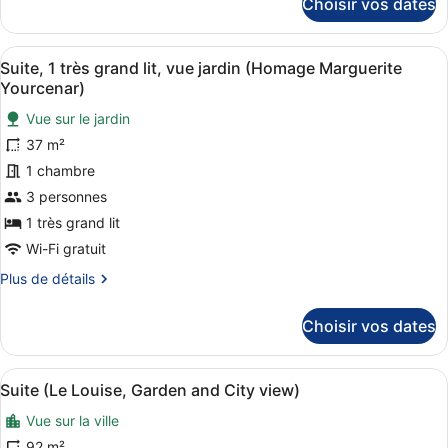
Choisir vos dates
très
sur
grand
le
type
lit,
Afficher
Une chambre d’hôtel avec un lit, un
15
de
Suite, 1 très grand lit, vue jardin (Homage Marguerite
vue
toutes
chambre
Yourcenar)
jardin
Suite,
les
1
Vue sur le jardin
(Homage
photos
très
Peyo)
37 m²
pour
grand
ce
1 chambre
lit,
vue
type
3 personnes
jardin
de
1 très grand lit
(Homage
chambre :
Peyo)
Wi-Fi gratuit
Suite,
Plus
Plus de détails
1
de
très
détails
Choisir vos dates
grand
sur
le
lit,
type
vue
Afficher
Un salon moderne comprenant un ca
20
de
Suite (Le Louise, Garden and City view)
jardin
toutes
chambre
Vue sur la ville
(Homage
Suite,
les
1
Marguerite
photos
92 m²