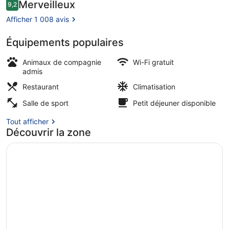
Brussels
Avis
Merveilleux
9,2
9,2 sur 10
voyageurs
-
Afficher 1 008 avis
MGallery
Équipements populaires
Extérieur
Animaux de compagnie
Wi-Fi gratuit
admis
Restaurant
Climatisation
Salle de sport
Petit déjeuner disponible
Tout afficher
Découvrir la zone