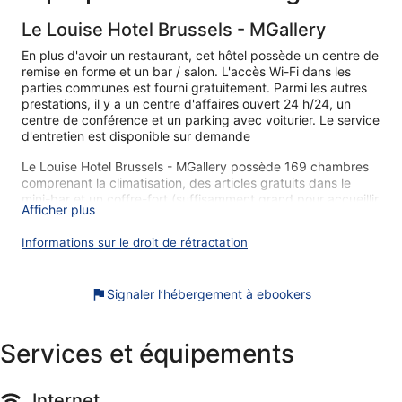
Le Louise Hotel Brussels - MGallery
En plus d'avoir un restaurant, cet hôtel possède un centre de
remise en forme et un bar / salon. L'accès Wi-Fi dans les
parties communes est fourni gratuitement. Parmi les autres
prestations, il y a un centre d'affaires ouvert 24 h/24, un
centre de conférence et un parking avec voiturier. Le service
d'entretien est disponible sur demande
Le Louise Hotel Brussels - MGallery possède 169 chambres
comprenant la climatisation, des articles gratuits dans le
mini-bar et un coffre-fort (suffisamment grand pour accueillir
Afficher plus
un ordinateur portable). Chaque chambre bénéficie d'une
décoration et d'un ameublement personnalisés. Les lits sont
Informations sur le droit de rétractation
dotés de matelas avec surmatelas et sont préparés avec une
couette en duvet d'oie et de la literie de qualité supérieure.
Une télévision à écran plat 106 cm donne accès aux chaînes
Signaler l’hébergement à ebookers
par satellite. Les salles de bain comprennent une baignoire
ou une douche avec un pommeau de douche à « effet
pluie », des peignoirs, des chaussons et des articles de
toilette de luxe.
Services et équipements
Les clients peuvent surfer sur le Web grâce à l'accès gratuit
à Internet sans fil (vitesse : 100 Mbit/s ou plus (pour 1 à 2
pers. ou jusqu’à 6 appareils)).Les voyageurs d'affaires
Internet