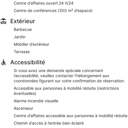
Centre d’affaires ouvert 24 h/24
au bar. Un menu enfant est proposé. Ouvert certains jours.
Centre de conférences (350 m² d’espace)
Maison Louise - Bar
- Surplombant le jardin, ce bar à
cocktails sert des plats légers. Ouvert certains jours.
Extérieur
Barbecue
Un service d'étage (horaires limités) est disponible pour des
repas tardifs.
Jardin
Mobilier d’extérieur
Terrasse
Accessibilité
Si vous avez une demande spéciale concernant
l’accessibilité, veuillez contacter l’hébergement aux
coordonnées figurant sur votre confirmation de réservation.
Accessible aux personnes à mobilité réduite (restrictions
éventuelles)
Alarme incendie visuelle
Ascenseur
Centre d’affaires accessible aux personnes à mobilité réduite
Chemin d’accès à l’entrée bien éclairé