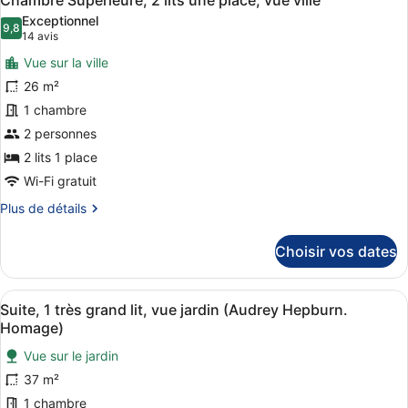
Chambre Supérieure, 2 lits une place, vue ville
toutes
ville
chambre
Exceptionnel
Chambre
les
9,8
9,8 sur 10
(14 avis)
14 avis
Supérieure,
photos
1
Vue sur la ville
pour
très
26 m²
ce
grand
1 chambre
lit,
type
vue
de
2 personnes
ville
chambre :
2 lits 1 place
Chambre
Wi-Fi gratuit
Supérieure,
Plus
Plus de détails
2
de
lits
détails
Choisir vos dates
sur
une
le
place,
type
Afficher
Une photographie encadrée accroch
vue
17
de
Suite, 1 très grand lit, vue jardin (Audrey Hepburn.
toutes
ville
chambre
Homage)
Chambre
les
Supérieure,
Vue sur le jardin
photos
2
37 m²
pour
lits
ce
1 chambre
une