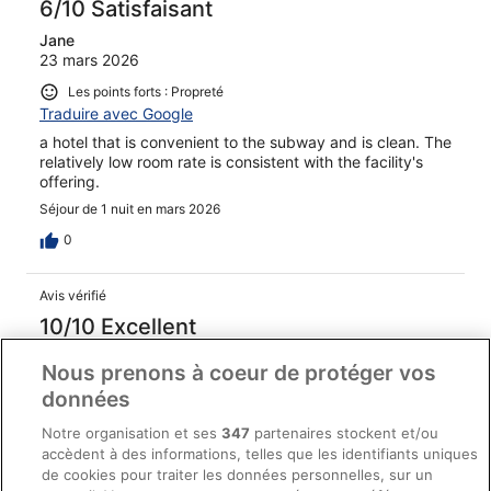
6/10 Satisfaisant
Jane
23 mars 2026
Les points forts : Propreté
Traduire avec Google
a hotel that is convenient to the subway and is clean. The
relatively low room rate is consistent with the facility's
offering.
Séjour de 1 nuit en mars 2026
0
Avis vérifié
10/10 Excellent
Chartel
Nous prenons à coeur de protéger vos
24 févr. 2026
données
Les points forts : Propreté, personnel et service, équipements
Traduire avec Google
Notre organisation et ses
347
partenaires stockent et/ou
accèdent à des informations, telles que les identifiants uniques
The staff at Le Louise is phenomenal! We will definitely
de cookies pour traiter les données personnelles, sur un
be back! The room was warm, bar staff is kind, and the