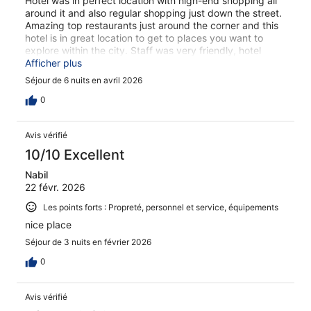
Hotel was in perfect location with high-end shopping all
around it and also regular shopping just down the street.
Amazing top restaurants just around the corner and this
hotel is in great location to get to places you want to
explore within the city. Staff was very friendly, hotel
room was large and the shower was really nice with. I
Afficher plus
can't say enough great things about this hotel. Highly
Séjour de 6 nuits en avril 2026
recommend.
0
Avis vérifié
10/10 Excellent
Nabil
22 févr. 2026
Les points forts : Propreté, personnel et service, équipements
nice place
Séjour de 3 nuits en février 2026
0
Avis vérifié