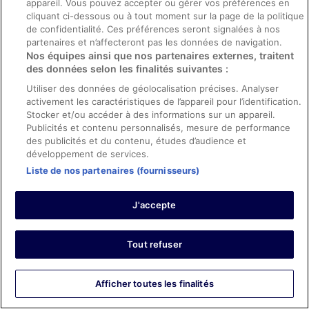
appareil. Vous pouvez accepter ou gérer vos préférences en
24/7 concierge was so helpful!
cliquant ci-dessous ou à tout moment sur la page de la politique
Séjour de 3 nuits en février 2026
de confidentialité. Ces préférences seront signalées à nos
0
partenaires et n’affecteront pas les données de navigation.
Nos équipes ainsi que nos partenaires externes, traitent
des données selon les finalités suivantes :
Avis vérifié
Utiliser des données de géolocalisation précises. Analyser
10/10 Excellent
activement les caractéristiques de l’appareil pour l’identification.
Stocker et/ou accéder à des informations sur un appareil.
vishal
Publicités et contenu personnalisés, mesure de performance
26 déc. 2025
des publicités et du contenu, études d’audience et
Les points forts : Propreté, équipements, infrastructures et
développement de services.
conditions de l’hébergement
Liste de nos partenaires (fournisseurs)
Traduire avec Google
Awesome hotel and area. I will go there again..nice
J'accepte
service and staff is very nice and helpful
Séjour de 2 nuits en décembre 2025
0
Tout refuser
Avis vérifié
Afficher toutes les finalités
10/10 Excellent