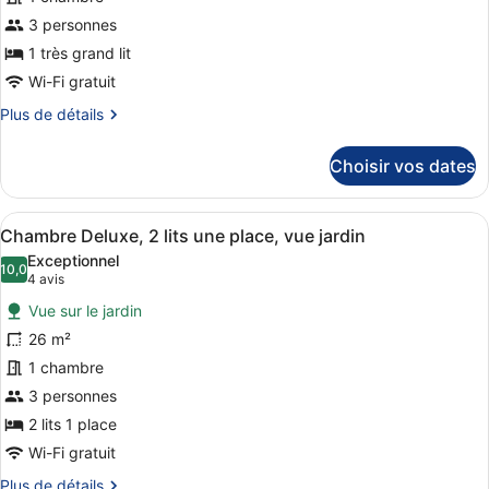
type
de
3 personnes
chambre :
1 très grand lit
Suite,
Wi-Fi gratuit
1
Plus
Plus de détails
très
de
grand
détails
Choisir vos dates
sur
lit,
le
vue
type
Afficher
Une chambre d’hôtel moderne avec u
jardin
17
de
Chambre Deluxe, 2 lits une place, vue jardin
toutes
(Botanic)
chambre
Exceptionnel
Suite,
les
10,0
10,0 sur 10
(4 avis)
4 avis
1
photos
très
Vue sur le jardin
pour
grand
26 m²
ce
lit,
1 chambre
vue
type
jardin
de
3 personnes
(Botanic)
chambre :
2 lits 1 place
Chambre
Wi-Fi gratuit
Deluxe,
Plus
Plus de détails