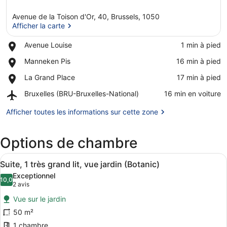
Avenue de la Toison d'Or, 40, Brussels, 1050
Afficher la carte
Place,
Avenue Louise
‪1 min à pied‬
Avenue
Afficher la carte
Place,
Manneken Pis
‪16 min à pied‬
Louise
Manneken
Place,
La Grand Place
‪17 min à pied‬
Pis
La
Airport,
Bruxelles (BRU-Bruxelles-National)
‪16 min en voiture‬
Grand
Bruxelles
Place
(BRU-
Afficher toutes les informations sur cette zone
Bruxelles-
National)
Options de chambre
Afficher
Une chambre d’hôtel moderne avec u
24
Suite, 1 très grand lit, vue jardin (Botanic)
toutes
Exceptionnel
les
10,0
10,0 sur 10
(2 avis)
2 avis
photos
Vue sur le jardin
pour
50 m²
ce
1 chambre