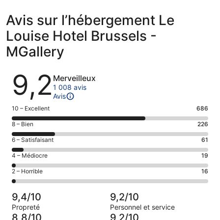
Avis sur l’hébergement Le
Louise Hotel Brussels -
MGallery
Avis
9,2
Merveilleux
1 008 avis
Avis
Note
10 – Excellent
686
des
Note
8 – Bien
226
voyageurs
des
de 10
Note
6 – Satisfaisant
61
voyageurs
(Excellent),
des
de 8
Note
4 – Médiocre
19
d’après 686 avis
voyageurs
(Bien),
des
sur 1008.
de 6
Note
2 – Horrible
16
d’après 226 avis
voyageurs
(Satisfaisant),
des
sur 1008.
de 4
d’après 61 avis
voyageurs
(Médiocre),
9,4/10
9,2/10
sur 1008.
de 2
d’après 19 avis
Propreté
Personnel et service
(Horrible),
sur 1008.
8,8/10
9,2/10