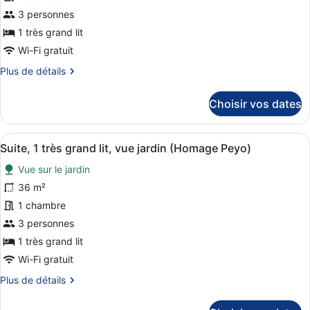
place,
type
3 personnes
vue
de
1 très grand lit
ville
chambre :
Wi-Fi gratuit
Suite,
Plus
Plus de détails
1
de
très
détails
Choisir vos dates
grand
sur
le
lit,
type
vue
Afficher
Un salon moderne avec un canapé au
22
de
Suite, 1 très grand lit, vue jardin (Homage Peyo)
jardin
toutes
chambre
Vue sur le jardin
(Audrey
Suite,
les
1
Hepburn.
photos
36 m²
très
Homage)
pour
1 chambre
grand
ce
lit,
3 personnes
vue
type
1 très grand lit
jardin
de
(Audrey
Wi-Fi gratuit
chambre :
Hepburn.
Plus
Plus de détails
Suite,
Homage)
de
1
détails