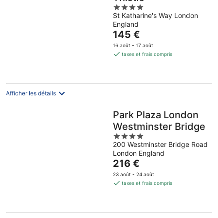
4
St Katharine's Way London
out
England
of
Le
145 €
5
prix
16 août - 17 août
est
taxes et frais compris
de
145 €
par
nuit
Afficher les détails
Park Plaza London
Westminster Bridge
4
200 Westminster Bridge Road
out
London England
of
Le
216 €
5
prix
23 août - 24 août
est
taxes et frais compris
de
216 €
par