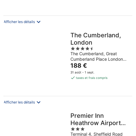
de
557 €
par
nuit
Afficher les détails
The Cumberland,
London
4.5
The Cumberland, Great
out
Cumberland Place London
of
Le
England
188 €
5
prix
31 août - 1 sept.
est
taxes et frais compris
de
188 €
par
nuit
Afficher les détails
Premier Inn
Heathrow Airport
3
Terminal 4
Terminal 4, Sheffield Road
out