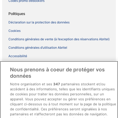
Codes promo d’ebookers
Politiques
Déclaration sur la protection des données
Cookies
Conditions générales de vente (à l’exception des réservations Abritel)
Conditions générales d’utilisation Abritel
Accessibilité
Comment fonctionne notre site
Nous prenons à coeur de protéger vos
Conditions générales du programme BONUS+ d’ebookers
données
Mentions légales / Nous contacter
Notre organisation et ses
347
partenaires stockent et/ou
accèdent à des informations, telles que les identifiants uniques
Directives de contenu et signalement de contenus
de cookies pour traiter les données personnelles, sur un
appareil. Vous pouvez accepter ou gérer vos préférences en
Aide
cliquant ci-dessous ou à tout moment sur la page de la politique
de confidentialité. Ces préférences seront signalées à nos
Soutien
partenaires et n’affecteront pas les données de navigation.