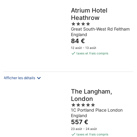
Atrium Hotel
Heathrow
4
Great South-West Rd Feltham
out
England
of
Le
84 €
5
prix
12 août - 13 août
est
taxes et frais compris
de
84 €
par
nuit
Afficher les détails
The Langham,
London
5
1C Portland Place London
out
England
of
Le
557 €
5
prix
23 août - 24 août
est
taxes et frais compris