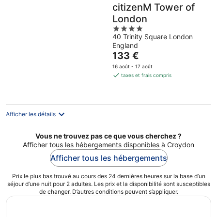
citizenM Tower of
London
4
40 Trinity Square London
out
England
of
Le
133 €
5
prix
16 août - 17 août
est
taxes et frais compris
de
133 €
par
nuit
Afficher les détails
Vous ne trouvez pas ce que vous cherchez ?
Afficher tous les hébergements disponibles à Croydon
Afficher tous les hébergements
Prix le plus bas trouvé au cours des 24 dernières heures sur la base d’un
séjour d’une nuit pour 2 adultes. Les prix et la disponibilité sont susceptibles
de changer. D’autres conditions peuvent s’appliquer.