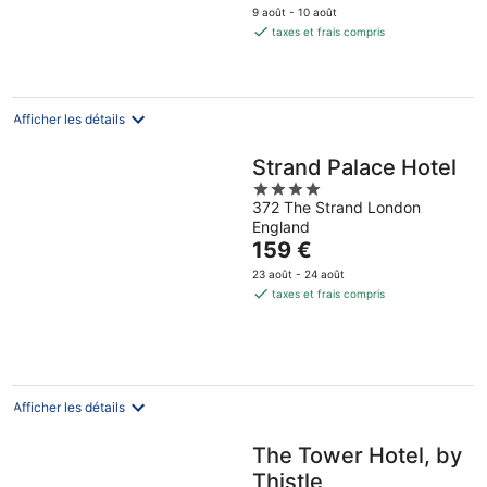
prix
16
9 août - 10 août
est
taxes et frais compris
août
de
111 €
par
nuit
Afficher les détails
Strand Palace Hotel
4
372 The Strand London
out
England
of
Le
159 €
5
prix
23 août - 24 août
est
taxes et frais compris
de
159 €
par
nuit
Afficher les détails
The Tower Hotel, by
Thistle