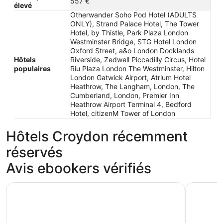
557 €
élevé
Otherwander Soho Pod Hotel (ADULTS
ONLY), Strand Palace Hotel, The Tower
Hotel, by Thistle, Park Plaza London
Westminster Bridge, STG Hotel London
Oxford Street, a&o London Docklands
Hôtels
Riverside, Zedwell Piccadilly Circus, Hotel
populaires
Riu Plaza London The Westminster, Hilton
London Gatwick Airport, Atrium Hotel
Heathrow, The Langham, London, The
Cumberland, London, Premier Inn
Heathrow Airport Terminal 4, Bedford
Hotel, citizenM Tower of London
Hôtels Croydon récemment
réservés
Avis ebookers vérifiés
STG Hotel London Oxford Street
Park Plaz