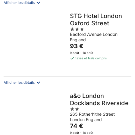
nuit
Afficher les détails
STG Hotel London
Oxford Street
3
Bedford Avenue London
out
England
of
Le
93 €
5
prix
9 août - 10 août
est
taxes et frais compris
de
93 €
par
nuit
Afficher les détails
a&o London
Docklands Riverside
2
265 Rotherhithe Street
out
London England
of
Le
74 €
5
prix
9 août - 10 août