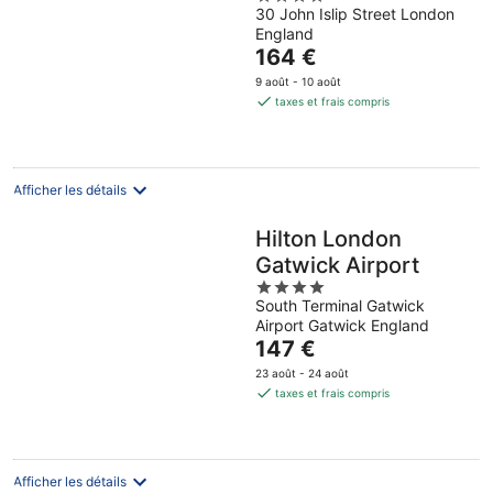
Westminster
30 John Islip Street London
out
England
of
Le
164 €
5
prix
9 août - 10 août
est
taxes et frais compris
de
164 €
par
nuit
Afficher les détails
Hilton London
Gatwick Airport
4
South Terminal Gatwick
out
Airport Gatwick England
of
Le
147 €
5
prix
23 août - 24 août
est
taxes et frais compris
de
147 €
par
nuit
Afficher les détails