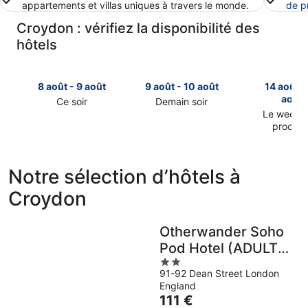
appartements et villas uniques à travers le monde.
de p
Croydon : vérifiez la disponibilité des
hôtels
8 août - 9 août
9 août - 10 août
14 août -
août
Ce soir
Demain soir
Consulter
Consulter
Le week-
prochai
les
les
Consulter
prix
prix
les
à
à
prix
Croydon
Croydon
Notre sélection d’hôtels à
à
pour
pour
Croydon
Croydon
cette
demain
pour
nuit,
soir,
le
8
9
Otherwander Soho
week-
août
août
Pod Hotel (ADULTS
end
-
-
2
prochain,
ONLY)
9
10
91-92 Dean Street London
out
14
août
août
England
of
août
Le
111 €
5
-