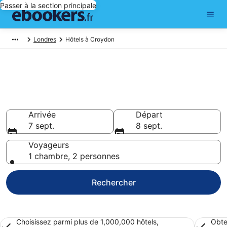
Passer à la section principale
Londres
Hôtels à Croydon
Réserver un hôtel à Croydon –
Choisissez parmi 31 241 hôtels
Hôtels à partir de 67 €
Arrivée
Départ
7 sept.
8 sept.
Voyageurs
1 chambre, 2 personnes
Rechercher
Choisissez parmi plus de 1,000,000 hôtels,
Obte