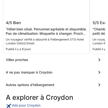
STG Hotel London Oxford Street
Park Pl
4/5
Bien
5/5
Exce
Bridge
"Hôtel bien situé. Personnel agréable et disponible.
"Chambre 
Pas de climatisation. Moquette à changer. Proche
petit déj
des commodités."
Un voyageur vérifié a séjourné à l’hébergement STG Hotel
Un voyageur
London Oxford Street
London Wes
Publié il y a 8 jours
Publié il y
Villes proches
A ne pas manquer à Croydon
Autres options d'hébergement
A explorer à Croydon
Vols pour Croydon