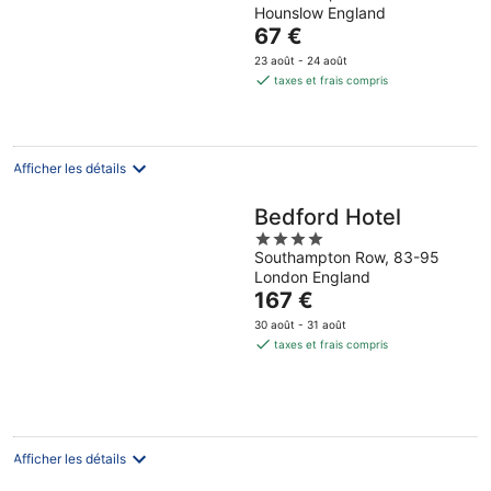
Hounslow England
of
Le
67 €
5
prix
23 août - 24 août
est
taxes et frais compris
de
67 €
par
nuit
Afficher les détails
Bedford Hotel
4
Southampton Row, 83-95
out
London England
of
Le
167 €
5
prix
30 août - 31 août
est
taxes et frais compris
de
167 €
par
nuit
Afficher les détails