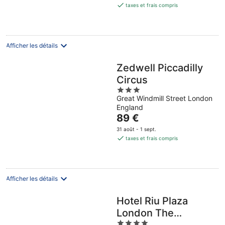
est
taxes et frais compris
de
74 €
par
nuit
Afficher les détails
Zedwell Piccadilly
Circus
3
Great Windmill Street London
out
England
of
Le
89 €
5
prix
31 août - 1 sept.
est
taxes et frais compris
de
89 €
par
nuit
Afficher les détails
Hotel Riu Plaza
London The
4