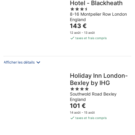
Hotel - Blackheath
3.5
8-16 Montpelier Row London
out
England
of
Le
143 €
5
prix
12 août - 13 août
est
taxes et frais compris
de
143 €
par
nuit
Afficher les détails
Holiday Inn London-
Bexley by IHG
4
Southwold Road Bexley
out
England
of
Le
101 €
5
prix
14 août - 15 août
est
taxes et frais compris
de
101 €