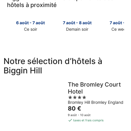
hôtels à proximité
6 août - 7 août
7 août - 8 août
7 août - 9 
Ce soir
Demain soir
Ce week-
Consulter
Consulter
Consulter
les
les
les
prix
prix
prix
près
près
près
de
de
de
Notre sélection d’hôtels à
Biggin
Biggin
Biggin
Biggin Hill
Hill
Hill
Hill
pour
pour
pour
cette
demain
ce
The Bromley Court
nuit,
soir,
week-
Hotel
6
7
end,
4
août
août
7
Bromley Hill Bromley England
out
-
-
août
Le
80 €
of
7
8
-
prix
5
9 août - 10 août
août
août
9
est
taxes et frais compris
août
de