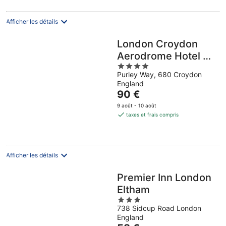
par
nuit
Afficher les détails
London Croydon
Aerodrome Hotel by
4
Sunday
Purley Way, 680 Croydon
out
England
of
Le
90 €
5
prix
9 août - 10 août
est
taxes et frais compris
de
90 €
par
nuit
Afficher les détails
Premier Inn London
Eltham
3
738 Sidcup Road London
out
England
of