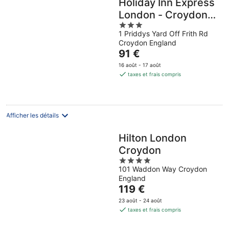
Holiday Inn Express
London - Croydon
3
by IHG
1 Priddys Yard Off Frith Rd
out
Croydon England
of
Le
91 €
5
prix
16 août - 17 août
est
taxes et frais compris
de
91 €
par
nuit
Afficher les détails
Hilton London
Croydon
4
101 Waddon Way Croydon
out
England
of
Le
119 €
5
prix
23 août - 24 août
est
taxes et frais compris
de
119 €