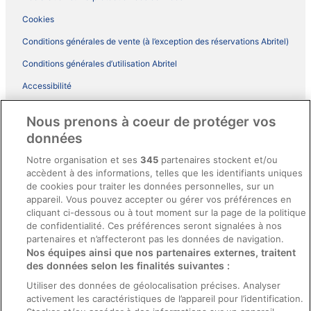
Cookies
Conditions générales de vente (à l’exception des réservations Abritel)
Conditions générales d’utilisation Abritel
Accessibilité
Comment fonctionne notre site
Nous prenons à coeur de protéger vos
Conditions générales du programme BONUS+ d’ebookers
données
Mentions légales / Nous contacter
Notre organisation et ses
345
partenaires stockent et/ou
accèdent à des informations, telles que les identifiants uniques
Directives de contenu et signalement de contenus
de cookies pour traiter les données personnelles, sur un
appareil. Vous pouvez accepter ou gérer vos préférences en
Aide
cliquant ci-dessous ou à tout moment sur la page de la politique
de confidentialité. Ces préférences seront signalées à nos
Soutien
partenaires et n’affecteront pas les données de navigation.
Nos équipes ainsi que nos partenaires externes, traitent
Annuler votre réservation d’hôtel ou de propriété de vacances
des données selon les finalités suivantes :
Annuler votre vol
Utiliser des données de géolocalisation précises. Analyser
activement les caractéristiques de l’appareil pour l’identification.
Échéances de remboursement