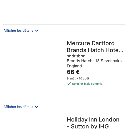
Afficher les détails
Mercure Dartford
Brands Hatch Hotel
4
& Spa
Brands Hatch, J3 Sevenoaks
out
England
of
Le
66 €
5
prix
9 août - 10 août
est
taxes et frais compris
de
66 €
par
nuit
Afficher les détails
Holiday Inn London
- Sutton by IHG