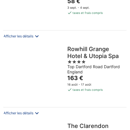
Le
58 €
5
prix
3 sept. - 4 sept.
est
taxes et frais compris
de
58 €
par
nuit
Afficher les détails
Rowhill Grange
Hotel & Utopia Spa
4
Top Dartford Road Dartford
out
England
of
Le
163 €
5
prix
16 août - 17 août
est
taxes et frais compris
de
163 €
par
nuit
Afficher les détails
The Clarendon