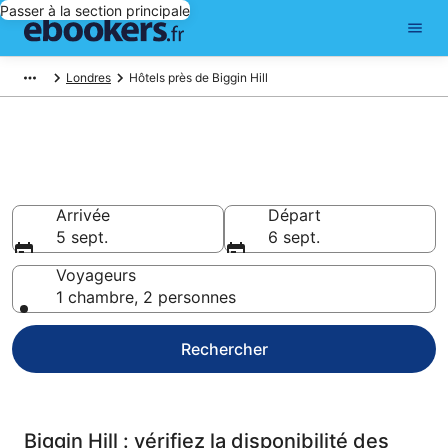
Passer à la section principale
Londres
Hôtels près de Biggin Hill
Réservez des hôtels pas chers
à Biggin Hill
Arrivée
Départ
5 sept.
6 sept.
Voyageurs
1 chambre, 2 personnes
Rechercher
Biggin Hill : vérifiez la disponibilité des