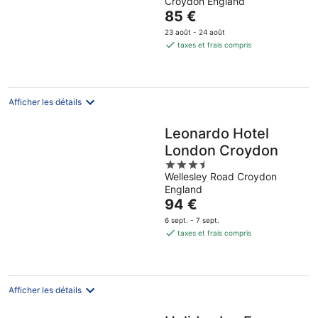
Croydon England
of
Le
85 €
5
prix
23 août - 24 août
est
taxes et frais compris
de
85 €
par
nuit
Afficher les détails
Leonardo Hotel
London Croydon
3.5
Wellesley Road Croydon
out
England
of
Le
94 €
5
prix
6 sept. - 7 sept.
est
taxes et frais compris
de
94 €
par
nuit
Afficher les détails