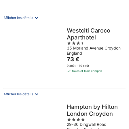
80 €
par
nuit
Afficher les détails
Westciti Caroco
Aparthotel
3.5
35 Morland Avenue Croydon
out
England
of
Le
73 €
5
prix
9 août - 10 août
est
taxes et frais compris
de
73 €
par
nuit
Afficher les détails
Hampton by Hilton
London Croydon
4
29-30 Dingwall Road
out