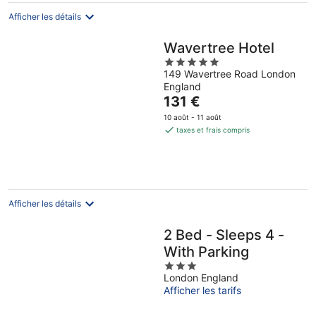
par
nuit
Afficher les détails
Wavertree Hotel
5
149 Wavertree Road London
out
England
of
Le
131 €
5
prix
10 août - 11 août
est
taxes et frais compris
de
131 €
par
nuit
Afficher les détails
2 Bed - Sleeps 4 -
With Parking
3
London England
out
Afficher les tarifs
of
5