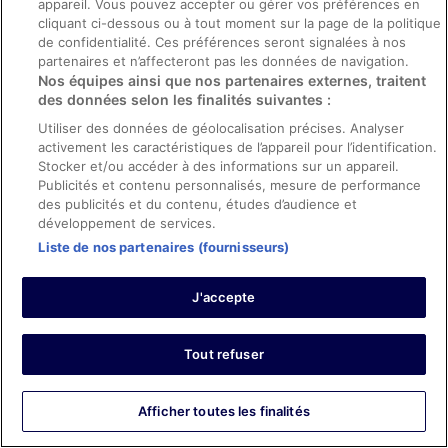
Strand Palace Hotel
appareil. Vous pouvez accepter ou gérer vos préférences en
Mercure London Bankside
cliquant ci-dessous ou à tout moment sur la page de la politique
Zedwell Piccadilly Circus
de confidentialité. Ces préférences seront signalées à nos
Shangri-La The Shard, London
partenaires et n’affecteront pas les données de navigation.
Pullman London St Pancras
Nos équipes ainsi que nos partenaires externes, traitent
InterContinental London - The O2 by IHG
des données selon les finalités suivantes :
STG Hotel London Oxford Street
Central Park Hotel
Utiliser des données de géolocalisation précises. Analyser
Novotel London Waterloo
activement les caractéristiques de l’appareil pour l’identification.
The Dilly
Stocker et/ou accéder à des informations sur un appareil.
Holiday Inn London - Kensington High St. by IHG
Publicités et contenu personnalisés, mesure de performance
The Tower Hotel, by Thistle
des publicités et du contenu, études d’audience et
Novotel London ExCeL
développement de services.
Assembly Leicester Square
Liste de nos partenaires (fournisseurs)
Crowne Plaza London - Kings Cross by IHG
Copthorne Tara Hotel London Kensington
J'accepte
Destinations Populaires
Hôtels
Tout refuser
Afficher toutes les finalités