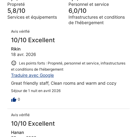
de 2
d’après 145 avis
Propreté
Personnel et service
(Horrible),
sur 808.
5,8/10
6,0/10
d’après 122 avis
Services et équipements
Infrastructures et conditions
sur 808.
de l’hébergement
Avis
Avis vérifié
10/10 Excellent
Rikin
18 avr. 2026
Les points forts : Propreté, personnel et service, infrastructures
et conditions de l’hébergement
Traduire avec Google
Great friendly staff, Clean rooms and warm and cozy
Séjour de 1 nuit en avril 2026
0
Avis vérifié
10/10 Excellent
Hanan