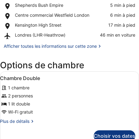
Place,
Shepherds Bush Empire
‪5 min à pied‬
Afficher la carte
Shepherds
Place,
Centre commercial Westfield London
‪6 min à pied‬
Bush
Centre
Empire
Place,
Kensington High Street
‪17 min à pied‬
commercial
Kensington
Westfield
Airport,
Londres (LHR-Heathrow)
‪46 min en voiture‬
High
London
Londres
Street
(LHR-
Afficher toutes les informations sur cette zone
Heathrow)
Options de chambre
Afficher
Chambre Double | Bureau, fer et pl
4
Chambre Double
toutes
1 chambre
les
photos
2 personnes
pour
1 lit double
ce
Wi-Fi gratuit
type
Plus
Plus de détails
de
de
chambre :
détails
Choisir vos dates
sur
Chambre