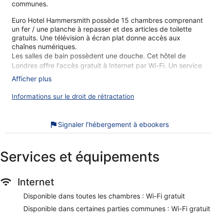
communes.
Euro Hotel Hammersmith possède 15 chambres comprenant
un fer / une planche à repasser et des articles de toilette
gratuits. Une télévision à écran plat donne accès aux
chaînes numériques.
Les salles de bain possèdent une douche. Cet hôtel de
Londres offre l'accès gratuit à Internet par Wi-Fi. Un service
de ménage est proposé tous les jours et des sèche-cheveux
Afficher plus
est disponible sur demande.
Informations sur le droit de rétractation
Nos clients nous ont dit qu'ils avaient été enchantés par le
personnel attentionné de Euro Hotel Hammersmith. Lors de
votre séjour, vous ne serez qu'à quelques minutes de marche
Signaler l’hébergement à ebookers
de Centre commercial Westfield London. Parmi les
prestations de cet hébergement, on compte l'accès Wi-Fi à
Internet gratuit.
Services et équipements
Wi-Fi gratuit
Parmi les services offerts, vous trouverez notamment une
Internet
consigne à bagages
Disponible dans toutes les chambres : Wi-Fi gratuit
À 8 minutes à pied de Centre commercial Westfield
London et à 3 minutes de route de Olympia Events
Disponible dans certaines parties communes : Wi-Fi gratuit