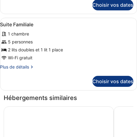
de
détails
Choisir vos dates
sur
chambre :
le
Chambre
type
Afficher
Une chambre d’hôtel avec deux lits,
Simple
4
de
Suite Familiale
toutes
chambre
1 chambre
Chambre
les
Simple
photos
5 personnes
pour
2 lits doubles et 1 lit 1 place
ce
Wi-Fi gratuit
type
Plus
Plus de détails
de
de
chambre :
détails
Choisir vos dates
sur
Suite
le
Familiale
type
Hébergements similaires
de
chambre
Sapphire Hotel
Comfotel
Suite
Familiale