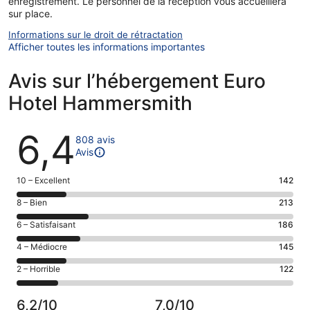
enregistrement. Le personnel de la réception vous accueillera
sur place.
Informations sur le droit de rétractation
Afficher toutes les informations importantes
Avis sur l’hébergement Euro
Hotel Hammersmith
Avis
6,4
808 avis
Avis
Note
10 – Excellent
142
des
Note
8 – Bien
213
voyageurs
des
de 10
Note
6 – Satisfaisant
186
voyageurs
(Excellent),
des
de 8
Note
4 – Médiocre
145
d’après 142 avis
voyageurs
(Bien),
des
sur 808.
de 6
Note
2 – Horrible
122
d’après 213 avis
voyageurs
(Satisfaisant),
des
sur 808.
de 4
d’après 186 avis
voyageurs
(Médiocre),
6,2/10
7,0/10
sur 808.