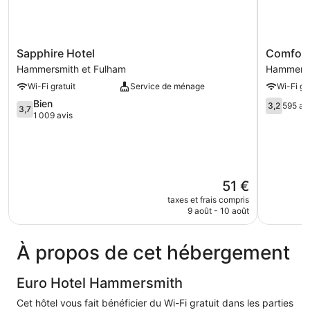
Sapphire
Comfotel
Sapphire Hotel
Comfote
Hotel
PRPL
Hammersmith et Fulham
Hammersm
Hammersmith
Hammers
Wi-Fi gratuit
Service de ménage
Wi-Fi gra
et
et
Fulham
Fulham
3.7
3.2
Bien
3,2
595 av
3,7
sur
sur
1 009 avis
5,
5,
Bien,
595 avis
1 009 avis
Le
51 €
nouveau
taxes et frais compris
prix
9 août - 10 août
est
de
51 €
À propos de cet hébergement
Euro Hotel Hammersmith
Cet hôtel vous fait bénéficier du Wi-Fi gratuit dans les parties