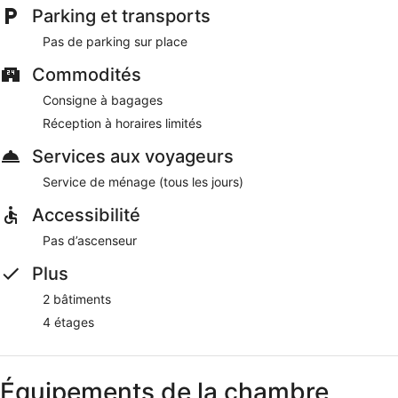
Le Wi-Fi est disponible gratuitement dans les espaces
Parking et transports
communs.
Pas de parking sur place
Commodités
Consigne à bagages
Réception à horaires limités
Services aux voyageurs
Service de ménage (tous les jours)
Accessibilité
Pas d’ascenseur
Plus
2 bâtiments
4 étages
Équipements de la chambre