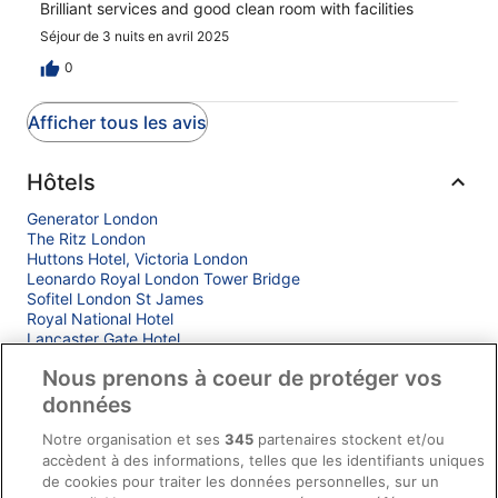
Brilliant services and good clean room with facilities
Séjour de 3 nuits en avril 2025
0
Afficher tous les avis
Hôtels
Generator London
The Ritz London
Huttons Hotel, Victoria London
Leonardo Royal London Tower Bridge
Sofitel London St James
Royal National Hotel
Lancaster Gate Hotel
Park Plaza London Westminster Bridge
Nous prenons à coeur de protéger vos
Hyde & Seek, London Hyde Park, a Tribute Portfolio
Hotel
données
The Soho Hotel, Firmdale Hotels
President Hotel
Notre organisation et ses
345
partenaires stockent et/ou
Park Plaza County Hall London
accèdent à des informations, telles que les identifiants uniques
Wellington Hotel by Blue Orchid
de cookies pour traiter les données personnelles, sur un