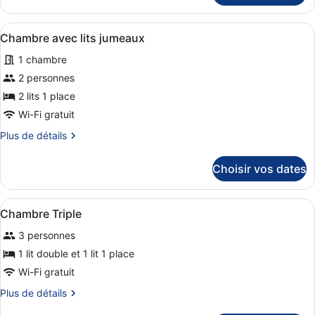
le
Double
type
Afficher
Bureau, fer et planche à repasser, 
4
de
Chambre avec lits jumeaux
toutes
chambre
1 chambre
Chambre
les
Double
photos
2 personnes
pour
2 lits 1 place
ce
Wi-Fi gratuit
type
Plus
Plus de détails
de
de
chambre :
détails
Choisir vos dates
sur
Chambre
le
avec
type
Afficher
Une chambre d’hôtel avec deux lits
lits
4
de
Chambre Triple
toutes
jumeaux
chambre
3 personnes
Chambre
les
avec
photos
1 lit double et 1 lit 1 place
lits
pour
Wi-Fi gratuit
jumeaux
ce
Plus
Plus de détails
type
de