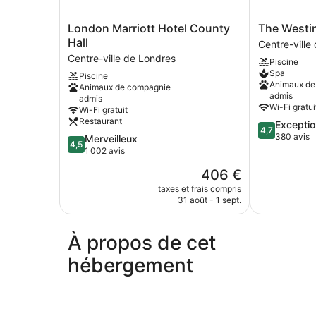
vue
ville
London
The
London Marriott Hotel County
The Westi
Marriott
Westin
Hall
Centre-ville
Hotel
London
Centre-ville de Londres
Piscine
County
City
Spa
Piscine
Hall
Centre-
Animaux de
Animaux de compagnie
Centre-
ville
admis
admis
ville
de
Wi-Fi gratui
Wi-Fi gratuit
de
Londres
Restaurant
4.7
Exceptio
Londres
4,7
sur
380 avis
4.5
Merveilleux
4,5
5,
sur
1 002 avis
Exceptionnel
5,
Le
406 €
380 avis
Merveilleux,
nouveau
1 002 avis
taxes et frais compris
prix
31 août - 1 sept.
est
de
406 €
À propos de cet
hébergement