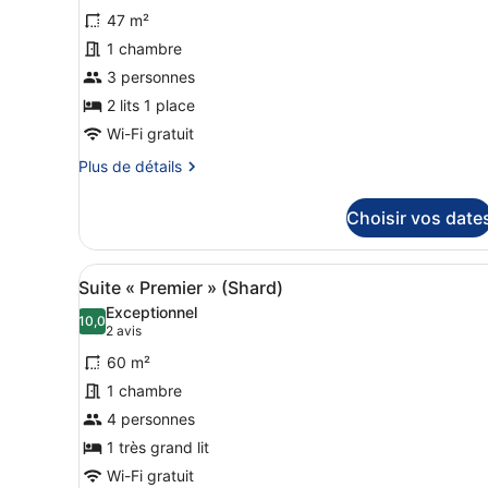
pour
très
47 m²
ce
grand
1 chambre
lit,
type
vue
de
3 personnes
ville
chambre :
2 lits 1 place
Chambre
Wi-Fi gratuit
«
Plus
Plus de détails
Premier
de
»,
détails
Choisir vos date
sur
2
le
lits
type
Afficher
Une chambre d’hôtel moderne 
une
8
de
Suite « Premier » (Shard)
toutes
place,
chambre
Exceptionnel
Chambre
les
10,0
vue
10,0 sur 10
(2 avis)
2 avis
«
photos
ville
Premier
60 m²
pour
»,
1 chambre
ce
2
4 personnes
lits
type
une
de
1 très grand lit
place,
chambre :
Wi-Fi gratuit
vue