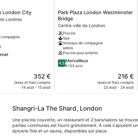
vil
une
(I
place
Park
n London City
Park Plaza London Westminster
(Shard)
Plaza
Bridge
 de Londres
London
Centre-ville de Londres
Westminster
Piscine
Bridge
 compagnie
Spa
Centre-
Animaux de compagnie
ville
t
admis
de
Piscine pour enfants
nnel
Londres
4.5
Merveilleux
4,5
sur
6 153 avis
,
5,
Le
Le
352 €
216 €
Merveilleux,
nouveau
nouveau
6 153 avis
taxes et frais compris
taxes et frais compris
prix
prix
14 août - 15 août
23 août - 24 août
est
est
de
de
352 €
216 €
Shangri-La The Shard, London
Une piscine couverte, un restaurant et 2 bars/salons se trouve
parties communes est fourni gratuitement. À cela s'ajoutent un
épicerie fine et un sauna, disponibles sur place.