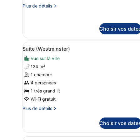
Suite
ville
Plus
Plus de détails
«
de
détails
Premier
sur
»
le
Choisir vos date
(Shard)
type
de
Afficher
Une pièce spacieuse avec un
chambre
8
Suite (Westminster)
Suite
toutes
«
Vue sur la ville
les
Premier
photos
124 m²
»
(Shard)
pour
1 chambre
ce
4 personnes
type
1 très grand lit
de
Wi-Fi gratuit
chambre :
Plus
Plus de détails
Suite
de
(Westminster)
détails
Choisir vos date
sur
le
type
Afficher
Une chambre d’hôtel avec deu