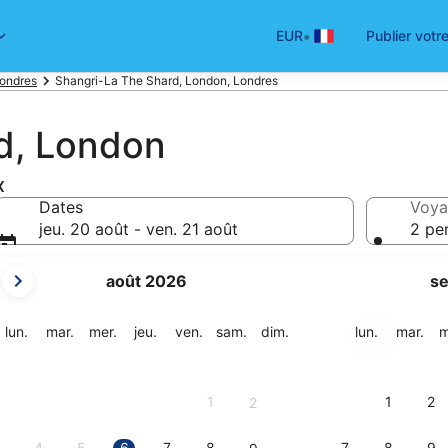
•
EUR
Publier votr
Londres
Shangri-La The Shard, London, Londres
d, London
x
Dates
Voya
jeu. 20 août - ven. 21 août
2 pe
Les
août 2026
s
mois
affichés
sont
lundi
mardi
mercredi
jeudi
vendredi
samedi
dimanche
lundi
mar
lun.
mar.
mer.
jeu.
ven.
sam.
dim.
lun.
mar.
m
August
2026
et
1
1
2
2
September
2026.
4
5
6
7
8
7
8
9