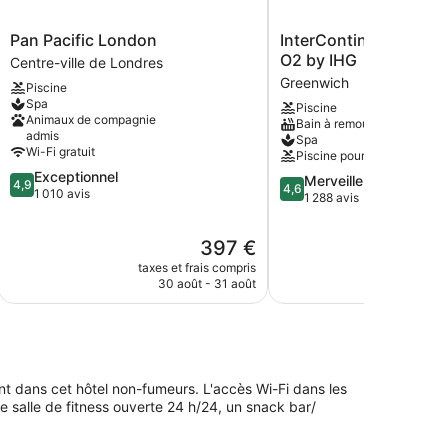
le
conic)
Pan
InterContinental
Pan Pacific London
InterContinental Lond
Pacific
London
O2 by IHG
Centre-ville de Londres
London
-
Greenwich
Piscine
Centre-
The
Spa
Piscine
ville
O2
Animaux de compagnie
Bain à remous
de
by
admis
Spa
Londres
IHG
Wi-Fi gratuit
Piscine pour enfants
Greenwich
4.9
Exceptionnel
4.6
Merveilleux
4,9
4,6
sur
1 010 avis
sur
1 288 avis
5,
5,
Exceptionnel,
Merveilleux,
Le
397 €
1 010 avis
1 288 avis
nouveau
taxes et frais compris
taxes e
prix
30 août - 31 août
17
est
de
397 €
nt dans cet hôtel non-fumeurs. L'accès Wi-Fi dans les
e salle de fitness ouverte 24 h/24, un snack bar/