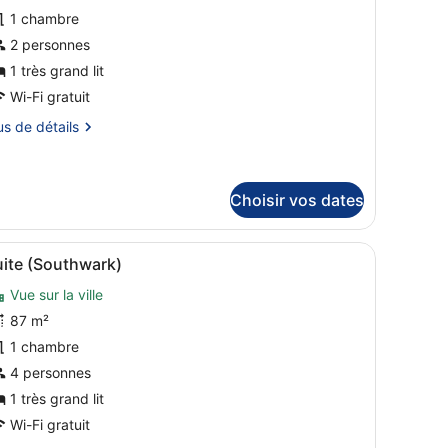
our
1 chambre
e
2 personnes
ès
ype
and
e
1 très grand lit
hambre :
Wi-Fi gratuit
e
hambre
le
us
us de détails
upérieure,
tails
r
rès
Choisir vos dates
rand
pe
 d’un bureau et d’une grande fenêtre donnant sur la ville.
’une grande télévision, d’un canapé, d’un bureau et offrant une vue su
fficher
Une chambre d’hôtel moderne dotée d’une g
ambre
Shard)
7
uite (Southwark)
hambre
outes
périeure,
Vue sur la ville
es
hotos
87 m²
ès
and
our
1 chambre
e
4 personnes
hard)
ype
1 très grand lit
e
Wi-Fi gratuit
hambre :