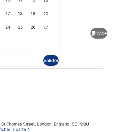
13
17
18
19
20
Suite (Shangri-La) | Vue sur la ville
éateur soumise par Sensual heels
24
25
26
27
124+
Valider
couvrir la zone
t douche séparées, articles de toilette de luxe
2 bars, bar à cocktails, bar à cha
 St Thomas Street, London, England, SE1 9QU
ficher la carte