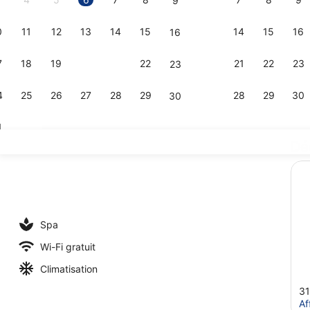
9
0
11
12
13
14
15
14
15
16
16
Vidéo du cr
7
18
19
20
21
22
21
22
23
23
4
25
26
27
28
29
28
29
30
30
1
Dé
Baignoire e
erte
Spa
Wi-Fi gratuit
Climatisation
31
Af