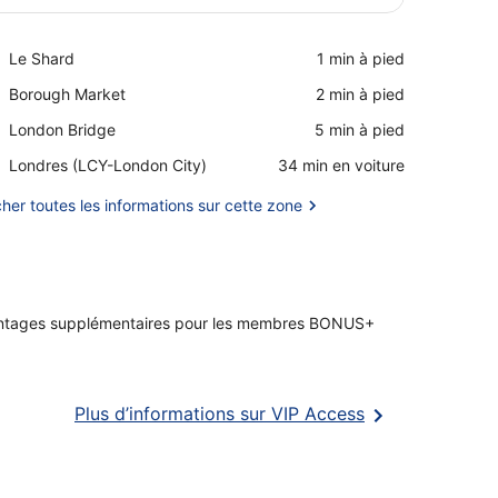
Afficher la carte
Place,
Le Shard
‪1 min à pied‬
Le
Place,
Borough Market
‪2 min à pied‬
Shard
Borough
Place,
London Bridge
‪5 min à pied‬
Market
London
Airport,
Londres (LCY-London City)
‪34 min en voiture‬
Bridge
Londres
(LCY-
cher toutes les informations sur cette zone
London
City)
ntages supplémentaires pour les membres BONUS+
S’ouvre
Plus d’informations sur VIP Access
dans
une
nouvelle