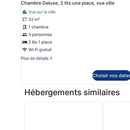
5
de
Chambre Deluxe, 2 lits une place, vue ville
toutes
chambre
Vue sur la ville
Suite
les
(Westminster)
photos
32 m²
pour
1 chambre
ce
3 personnes
type
2 lits 1 place
de
Wi-Fi gratuit
chambre :
Plus
Plus de détails
Chambre
de
Deluxe,
détails
2
sur
Choisir vos date
lits
le
type
une
de
Hébergements similaires
place,
chambre
vue
Chambre
London Marriott Hotel County Hall
The Westin 
Deluxe,
ville
2
lits
une
place,