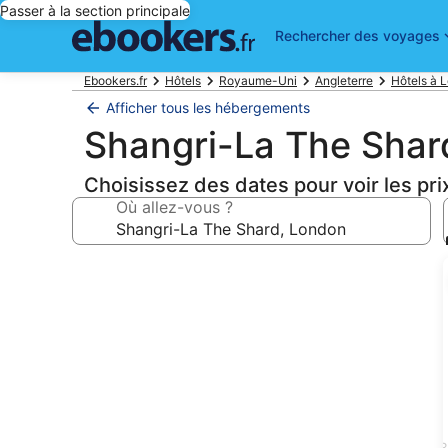
Passer à la section principale
Rechercher des voyages
Ebookers.fr
Hôtels
Royaume-Uni
Angleterre
Hôtels à 
Afficher tous les hébergements
Shangri-La The Shar
Choisissez des dates pour voir les pri
Où allez-vous ?
Galerie
photos
de
l’hébergement
Shangri-
La
The
3