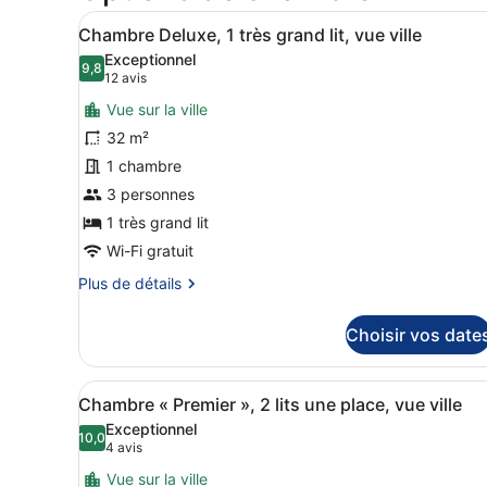
Afficher
Une chambre d’hôtel avec un 
6
Chambre Deluxe, 1 très grand lit, vue ville
toutes
Exceptionnel
les
9,8
9,8 sur 10
(12 avis)
12 avis
photos
Vue sur la ville
pour
32 m²
ce
1 chambre
type
de
3 personnes
chambre :
1 très grand lit
Chambre
Wi-Fi gratuit
Deluxe,
Plus
Plus de détails
1
de
très
détails
Choisir vos date
sur
grand
le
lit,
type
Afficher
Un bureau moderne avec vue s
vue
6
de
Chambre « Premier », 2 lits une place, vue ville
toutes
ville
chambre
Exceptionnel
Chambre
les
10,0
10,0 sur 10
(4 avis)
4 avis
Deluxe,
photos
1
Vue sur la ville