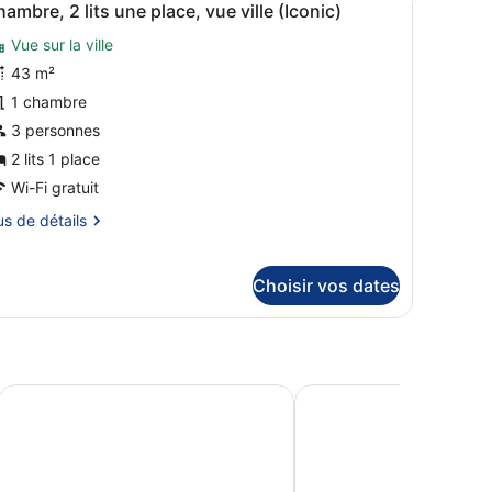
5
ambre, 2 lits une place, vue ville (Iconic)
outes
ambre
Vue sur la ville
ite
es
hangri-
hotos
43 m²
)
our
1 chambre
e
3 personnes
ype
2 lits 1 place
e
Wi-Fi gratuit
hambre :
us
us de détails
hambre,
tails
ts
r
Choisir vos dates
ne
pe
lace,
ue
ambre
lle
ambre,
dge
Pan Pacific London
InterContinental Londo
Iconic)
s
e
ace,
e