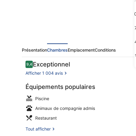
Shard,
London
1
1
2
Présentation
Chambres
Emplacement
Conditions
3
Avis
Exceptionnel
9,4
9,4 sur 10
voyageurs
Afficher 1 004 avis
Équipements populaires
Piscine couv
Piscine
Animaux de compagnie admis
Restaurant
Tout afficher