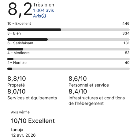
Avis
8,2
Très bien
1 004 avis
Avis
Note
10 – Excellent
446
des
Note
8 – Bien
334
voyageurs
des
de 10
Note
6 – Satisfaisant
131
voyageurs
(Excellent),
des
de 8
Note
4 – Médiocre
53
d’après 446 avis
voyageurs
(Bien),
des
sur 1004.
de 6
Note
2 – Horrible
40
d’après 334 avis
voyageurs
(Satisfaisant),
des
sur 1004.
de 4
d’après 131 avis
voyageurs
(Médiocre),
8,8/10
8,6/10
sur 1004.
de 2
d’après 53 avis
Propreté
Personnel et service
(Horrible),
sur 1004.
8,0/10
8,4/10
d’après 40 avis
Services et équipements
Infrastructures et conditions
sur 1004.
de l’hébergement
Avis
Avis vérifié
10/10 Excellent
tanuja
12 avr. 2026