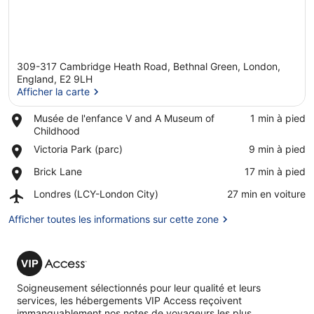
309-317 Cambridge Heath Road, Bethnal Green, London,
England, E2 9LH
Afficher la carte
Place,
Musée de l'enfance V and A Museum of
‪1 min à pied‬
Afficher la carte
Musée
Childhood
de
Place,
Victoria Park (parc)
‪9 min à pied‬
l'enfance
Victoria
V
Place,
Brick Lane
‪17 min à pied‬
Park
and
Brick
(parc)
A
Airport,
Londres (LCY-London City)
‪27 min en voiture‬
Lane
Museum
Londres
of
(LCY-
Afficher toutes les informations sur cette zone
Childhood
London
City)
VIP
Access
Soigneusement sélectionnés pour leur qualité et leurs
services, les hébergements VIP Access reçoivent
immanquablement nos notes de voyageurs les plus