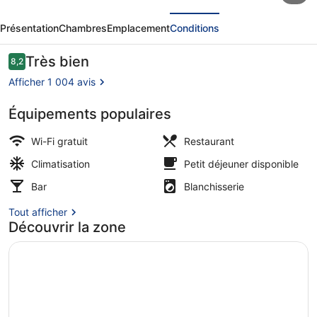
écédent
Suivant
Points
Présentation
Chambres
Emplacement
Conditions
Flex
by
Avis
Très bien
8,2
8,2 sur 10
voyageurs
Sheraton
Afficher 1 004 avis
London
Équipements populaires
Shoreditch
Restaurant
East
Wi-Fi gratuit
Restaurant
Climatisation
Petit déjeuner disponible
Bar
Blanchisserie
Tout afficher
Découvrir la zone