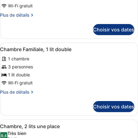
de
Wi-Fi gratuit
chambre :
Plus
Plus de détails
Chambre
de
détails
Standard,
Choisir vos dates
sur
1
le
lit
type
Afficher
Une chambre à coucher moderne avec
8
de
double
Chambre Familiale, 1 lit double
toutes
chambre
1 chambre
Chambre
les
Standard,
photos
3 personnes
1
pour
1 lit double
lit
ce
double
Wi-Fi gratuit
type
Plus
Plus de détails
de
de
chambre :
détails
Choisir vos dates
sur
Chambre
le
Familiale,
type
Afficher
Une chambre d’hôtel avec deux lits
1
7
de
Chambre, 2 lits une place
toutes
lit
chambre
Très bien
Chambre
les
8,4
double
8,4 sur 10