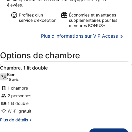
élevées.
Profitez d’un
Économies et avantages
service d’exception
supplémentaires pour les
membres BONUS+
S’ouvr
Plus d’informations sur VIP Access
dans
une
Options de chambre
nouvel
fenêtr
Afficher
Une chambre d’hôtel moderne avec u
8
Chambre, 1 lit double
toutes
Bien
les
7,6
7,6 sur 10
(15 avis)
15 avis
photos
1 chambre
pour
2 personnes
ce
1 lit double
type
de
Wi-Fi gratuit
chambre :
Plus
Plus de détails
Chambre,
de
détails