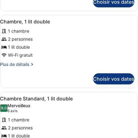
1
Choisir vos dates
sur
lit
le
double
type
Afficher
Une chambre à coucher avec un lit,
9
de
Chambre, 1 lit double
toutes
chambre
1 chambre
Chambre,
les
1
photos
2 personnes
lit
pour
1 lit double
double
ce
Wi-Fi gratuit
type
Plus
Plus de détails
de
de
chambre :
détails
Choisir vos dates
sur
Chambre,
le
1
type
Afficher
Une chambre d’hôtel avec un lit, un
lit
6
de
Chambre Standard, 1 lit double
toutes
double
chambre
Merveilleux
Chambre,
les
9,0
9,0 sur 10
(6 avis)
6 avis
1
photos
lit
1 chambre
pour
double
2 personnes
ce
1 lit double
type