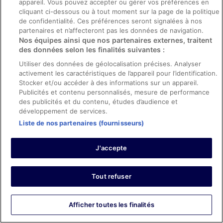
appareil. Vous pouvez accepter ou gérer vos préférences en
and brightly lit. All in all, a comfortable experience which
Afficher plus
cliquant ci-dessous ou à tout moment sur la page de la politique
will be repeated. A credit to the Marriott Bonvoy brand.
Séjour de 1 nuit en mars 2026
de confidentialité. Ces préférences seront signalées à nos
partenaires et n’affecteront pas les données de navigation.
0
Nos équipes ainsi que nos partenaires externes, traitent
des données selon les finalités suivantes :
Avis vérifié
Utiliser des données de géolocalisation précises. Analyser
10/10 Excellent
activement les caractéristiques de l’appareil pour l’identification.
Stocker et/ou accéder à des informations sur un appareil.
Yovanny
Publicités et contenu personnalisés, mesure de performance
18 avr. 2025
des publicités et du contenu, études d’audience et
Les points forts : Propreté, personnel et service, équipements
développement de services.
et infrastructures et conditions de l’hébergement
Liste de nos partenaires (fournisseurs)
Traduire avec Google
Awesome Stay!!
J'accepte
Séjour de 5 nuits en avril 2025
0
Tout refuser
Avis vérifié
Afficher toutes les finalités
8/10 Bien
Valentina