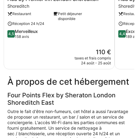
By
By
Shoreditch
Shoreditc
Premier
Premier
Restaurant
Petit déjeuner
Restaur
Inn
Inn
disponible
London
London
Réception 24 h/24
Récepti
Shoreditch
Spitalfiel
4.5
4.4
Merveilleux
Excell
Shoreditch
Shoreditc
4,5
4,4
sur
sur
158 avis
189 av
5,
5,
Merveilleux,
Excellent,
Le
110 €
158 avis
189 avis
nouveau
taxes et frais compris
prix
24 août - 25 août
est
de
110 €
À propos de cet hébergement
Four Points Flex by Sheraton London
Shoreditch East
Outre le fait d'être non-fumeurs, cet hôtel a aussi l'avantage
de proposer un restaurant, un bar / salon et un service de
conciergerie. L'accès Wi-Fi dans les parties communes est
fourni gratuitement. Un service de nettoyage à
sec / blanchisserie, une réception ouverte 24 h/24 et un