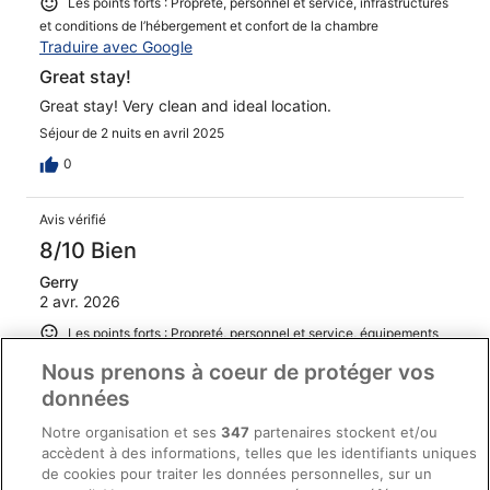
Les points forts : Propreté, personnel et service, infrastructures
et conditions de l’hébergement et confort de la chambre
Traduire avec Google
Great stay!
Great stay! Very clean and ideal location.
Séjour de 2 nuits en avril 2025
0
Avis vérifié
8/10 Bien
Gerry
2 avr. 2026
Les points forts : Propreté, personnel et service, équipements
et infrastructures et conditions de l’hébergement
Nous prenons à coeur de protéger vos
Traduire avec Google
données
A well-priced, well-kept modern hotel, conveniently
situated for transport facilities. All staff were service-
Notre organisation et ses
347
partenaires stockent et/ou
conscious and unfailingly cheerful. Breakfast choice was
accèdent à des informations, telles que les identifiants uniques
surprisingly wide and fresh-cooked. The compact,
de cookies pour traiter les données personnelles, sur un
windowless room was well-equipped, spotlessly clean