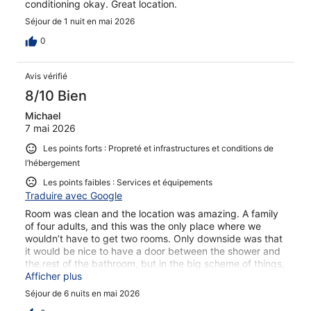
conditioning okay. Great location.
Séjour de 1 nuit en mai 2026
0
Avis vérifié
8/10 Bien
Michael
7 mai 2026
Les points forts : Propreté et infrastructures et conditions de
l’hébergement
Les points faibles : Services et équipements
Traduire avec Google
Room was clean and the location was amazing. A family
of four adults, and this was the only place where we
wouldn’t have to get two rooms. Only downside was that
it would be nice to have a door between the shower and
the rest of the bathroom, but in the big scheme of things,
it was fine. Definitely good value for the money.
Afficher plus
Séjour de 6 nuits en mai 2026