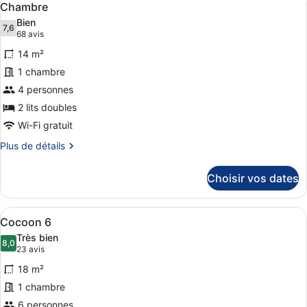
4
de
Chambre
toutes
chambre
Bien
Cocoon
les
7,6
7,6 sur 10
(68 avis)
68 avis
3
photos
14 m²
pour
1 chambre
ce
4 personnes
type
de
2 lits doubles
chambre :
Wi-Fi gratuit
Chambre
Plus
Plus de détails
de
détails
Choisir vos dates
sur
le
type
Afficher
Une chambre d’hôtel avec des lits s
5
de
Cocoon 6
toutes
chambre
Très bien
Chambre
les
8,0
8,0 sur 10
(23 avis)
23 avis
photos
18 m²
pour
1 chambre
ce
6 personnes