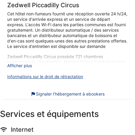
Zedwell Piccadilly Circus
Cet hôtel non-fumeurs fournit une réception ouverte 24 h/24,
un service d'arrivée express et un service de départ
express. L'accès Wi-Fi dans les parties communes est fourni
gratuitement. Un distributeur automatique / des services
bancaires et un distributeur automatique de boissons et
d'en-cas sont quelques-unes des autres prestations offertes.
Le service d'entretien est disponible sur demande
Zedwell Piccadilly Circus possède 721 chambres
comprenant la climatisation. Matelas Select Comfort et de la
Afficher plus
literie de qualité supérieure. Vous pourrez accéder à Internet
gratuitement par le biais d'une connexion sans fil. Les salles
Informations sur le droit de rétractation
de bain possèdent une douche. Un service de ménage est
fourni sur demande.
Nos clients nous ont dit qu'ils avaient été enchantés par la
Signaler l’hébergement à ebookers
literie de qualité de Zedwell Piccadilly Circus. Lors de votre
séjour, vous serez en liaison directe avec une gare / une
station de métro et à seulement quelques minutes de marche
Services et équipements
de Piccadilly Circus. Parmi les prestations de cet
hébergement, on compte l'accès Wi-Fi à Internet gratuit.
Internet
Wi-Fi gratuit