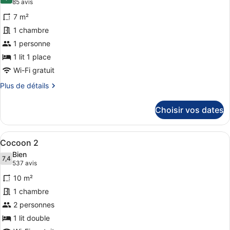
8,2 sur 10
(85 avis)
85 avis
photos
7 m²
pour
1 chambre
ce
1 personne
type
de
1 lit 1 place
chambre :
Wi-Fi gratuit
Cocoon
Plus
Plus de détails
1
de
détails
Choisir vos dates
sur
le
type
Afficher
Une chambre moderne avec une tête d
4
de
Cocoon 2
toutes
chambre
Bien
Cocoon
les
7,4
7,4 sur 10
(537 avis)
537 avis
1
photos
10 m²
pour
1 chambre
ce
2 personnes
type
de
1 lit double