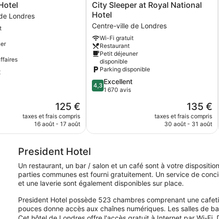
City
Hotel
City Sleeper at Royal National
Sleeper
Hotel
 de Londres
at
Centre-ville de Londres
t
Royal
Wi-Fi gratuit
National
ner
Restaurant
Hotel
Petit déjeuner
Centre-
ffaires
disponible
ville
Parking disponible
t
de
4.3
Excellent
Londres
4,3
sur
1 670 avis
5,
Le
Le
125 €
135 €
Excellent,
nouveau
nouveau
1 670 avis
taxes et frais compris
taxes et frais compris
prix
prix
16 août - 17 août
30 août - 31 août
est
est
de
de
125 €
135 €
President Hotel
Un restaurant, un bar / salon et un café sont à votre dispositi
parties communes est fourni gratuitement. Un service de concie
et une laverie sont également disponibles sur place.
President Hotel possède 523 chambres comprenant une cafetièr
pouces donne accès aux chaînes numériques. Les salles de ba
Cet hôtel de Londres offre l'accès gratuit à Internet par Wi-F