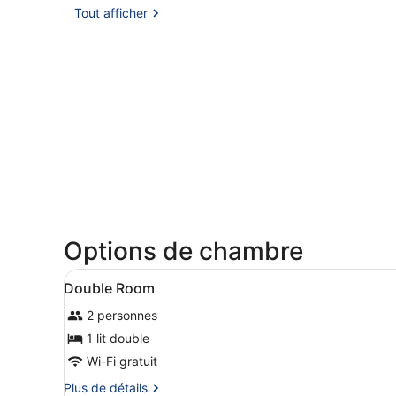
Tout afficher
Options de chambre
Afficher
Une chambre d’hôtel compren
4
Double Room
toutes
2 personnes
les
photos
1 lit double
pour
Wi-Fi gratuit
ce
Plus
Plus de détails