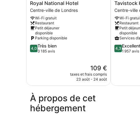
Royal
Tavistock
Royal National Hotel
Tavistock 
National
Hotel
Centre-ville de Londres
Centre-ville
Hotel
Centre-
Wi-Fi gratuit
Wi-Fi gratui
Centre-
ville
Restaurant
Restaurant
ville
de
Petit déjeuner
Petit déjeu
de
Londres
disponible
disponible
Londres
Parking disponible
Services d’a
4.0
4.3
Très bien
Excellen
4,0
4,3
sur
sur
3 185 avis
1 957 avis
5,
5,
Très
Excellent,
Le
109 €
bien,
1 957 avis
nouveau
3 185 avis
taxes et frais compris
prix
23 août - 24 août
est
de
109 €
À propos de cet
hébergement