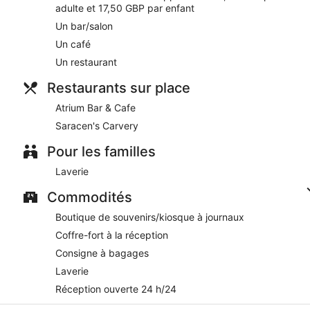
adulte et 17,50 GBP par enfant
Saracen's Carvery
- Ce restaurant sert le petit déjeuner. Ouver
Un bar/salon
Atrium Bar & Cafe
- Ce bar sert le déjeuner et le dîner. Ouvert t
Un café
Un restaurant
Restaurants sur place
Atrium Bar & Cafe
Saracen's Carvery
Pour les familles
Laverie
Commodités
Boutique de souvenirs/kiosque à journaux
Coffre-fort à la réception
Consigne à bagages
Laverie
Réception ouverte 24 h/24