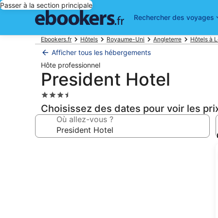
Passer à la section principale
Rechercher des voyages
Ebookers.fr
Hôtels
Royaume-Uni
Angleterre
Hôtels à 
Afficher tous les hébergements
Hôte professionnel
President Hotel
Hébergement
3.5 étoiles
Choisissez des dates pour voir les pri
Où allez-vous ?
Galerie
photos
de
l’hébergement
President