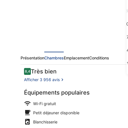
Hotel
3
1
1
2
Présentation
Chambres
Emplacement
Conditions
3
Avis
Très bien
8,4
8,4 sur 10
voyageurs
Afficher 3 956 avis
Équipements populaires
Sert le déje
Wi-Fi gratuit
Petit déjeuner disponible
Blanchisserie