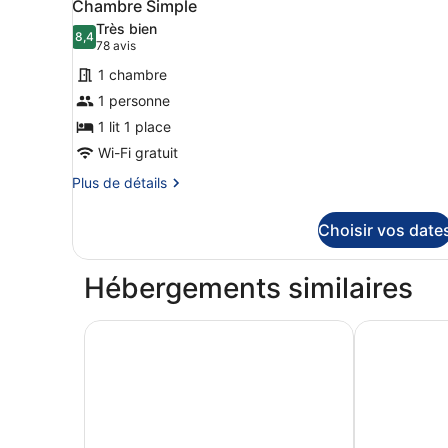
5
Chambre Simple
Twin
toutes
Très bien
Room
les
8,4
8,4 sur 10
(78 avis)
78 avis
photos
1 chambre
pour
1 personne
ce
1 lit 1 place
type
de
Wi-Fi gratuit
chambre :
Plus
Plus de détails
Chambre
de
détails
Simple
Choisir vos date
sur
le
type
Hébergements similaires
de
chambre
Chambre
Royal National Hotel
Tavistock H
Simple