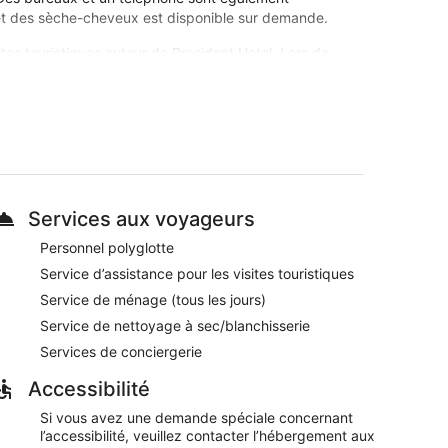
 et des sèche-cheveux est disponible sur demande.
sites touristiques autour de President Hotel. Lors de
 de British Museum. Dans cet hébergement, vous
t gratuit et un restaurant, sans oublier un bar.
 place un café, un restaurant et un bar / salon
ttoyage à sec / blanchisserie, un service de
Services aux voyageurs
stiques ou l'achat de billets
onné plaisent beaucoup aux clients
Personnel polyglotte
tish Museum
Service d’assistance pour les visites touristiques
Service de ménage (tous les jours)
ment abrite un bar / salon, l'idéal pour siroter un
cès gratuit au Wi-Fi dans les espaces communs.
Service de nettoyage à sec/blanchisserie
boutique de souvenirs/un kiosque à journaux et un
Services de conciergerie
llets.
Accessibilité
etit déjeuner anglais tous les jours de 07 h 00 à
Si vous avez une demande spéciale concernant
l’accessibilité, veuillez contacter l’hébergement aux