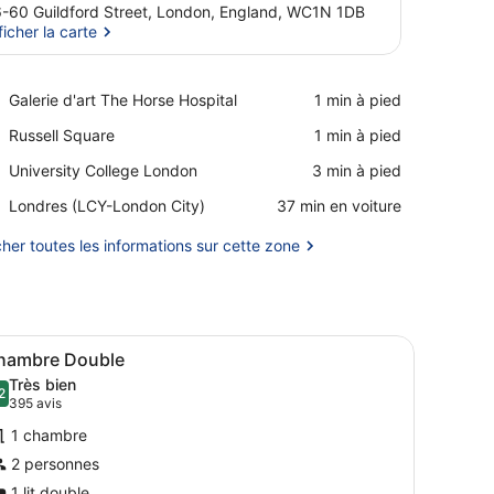
-60 Guildford Street, London, England, WC1N 1DB
ficher la carte
Afficher la carte
Place,
Galerie d'art The Horse Hospital
‪1 min à pied‬
Galerie
Place,
Russell Square
‪1 min à pied‬
d'art
Russell
The
Place,
University College London
‪3 min à pied‬
Square
Horse
University
Hospital
Airport,
Londres (LCY-London City)
‪37 min en voiture‬
College
Londres
London
(LCY-
cher toutes les informations sur cette zone
London
City)
vec des rideaux et un mur orné d’une image imprimée.
 une tête de lit ornée d’une fresque, une table de chevet avec un télé
fficher
Une chambre d’hôtel avec un grand lit, une
7
hambre Double
outes
Très bien
es
2
8,2 sur 10
(395 avis)
395 avis
hotos
1 chambre
our
2 personnes
e
1 lit double