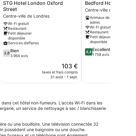
STG
Bedford
STG Hotel London Oxford
Bedford Hotel
Hotel
Hotel
Street
Centre-ville de Londres
London
Centre-
Centre-ville de Londres
Animaux de compagnie
Oxford
ville
admis
Wi-Fi gratuit
Street
de
Wi-Fi gratuit
Restaurant
Centre-
Londres
Restaurant
Petit déjeuner
ville
Petit déjeuner
disponible
de
disponible
Services d’affaires
Londres
4.4
Excellent
3.8
Bien
4,4
3,8
sur
1 758 avis
sur
3 964 avis
5,
5,
Le
103 €
Excellent,
Bien,
nouveau
1 758 avis
3 964 avis
taxes et frais compris
taxes e
prix
31 août - 1 sept.
23 
est
de
103 €
on dans cet hôtel non-fumeurs. L'accès Wi-Fi dans les
rgerie, un service de nettoyage à sec / blanchisserie
e ou une bouilloire. Une télévision connectée 32
in possèdent une baignoire ou une douche.
i. Des bureaux et un téléphone sont également