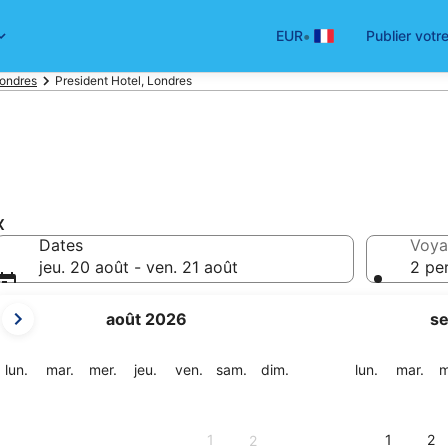
•
EUR
Publier votr
Londres
President Hotel, Londres
x
Dates
Voya
jeu. 20 août - ven. 21 août
2 pe
Les
août 2026
s
mois
affichés
sont
lundi
mardi
mercredi
jeudi
vendredi
samedi
dimanche
lundi
mar
lun.
mar.
mer.
jeu.
ven.
sam.
dim.
lun.
mar.
m
August
2026
et
1
1
2
2
September