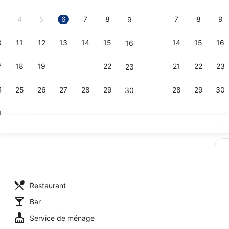
2026.
4
5
6
7
8
7
8
9
9
0
11
12
13
14
15
14
15
16
16
Façade de 
7
18
19
20
21
22
21
22
23
23
4
25
26
27
28
29
28
29
30
30
1
Dé
Hall
uner et le dîner
Restaurant
Bar
Service de ménage