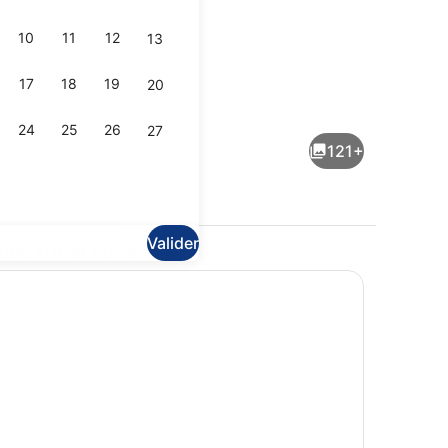
10
11
12
13
17
18
19
20
l’hébergement
Façade de l’hébergement
24
25
26
27
121+
Valider
couvrir la zone
Sert le déjeuner et le dîner