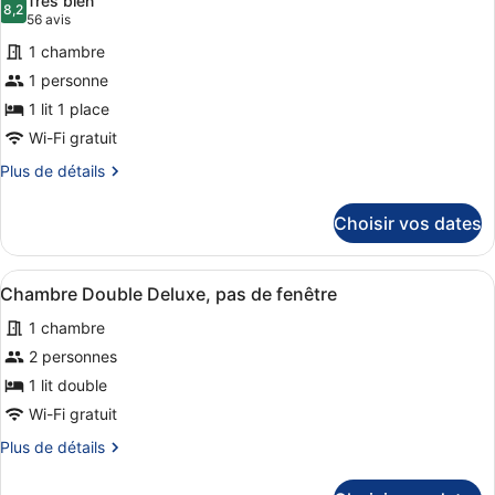
Basement)
Très bien
Original
les
8,2
8,2 sur 10
(56 avis)
56 avis
Double
photos
Room
1 chambre
pour
(Mezzanine
1 personne
ce
and
1 lit 1 place
Basement)
type
de
Wi-Fi gratuit
chambre :
Plus
Plus de détails
Chambre
de
détails
Simple
Choisir vos dates
sur
Standard,
le
1
type
Afficher
Une chambre d’hôtel moderne avec un
4
de
lit
Chambre Double Deluxe, pas de fenêtre
toutes
chambre
une
1 chambre
Chambre
les
place
Simple
photos
2 personnes
Standard,
pour
1 lit double
1
ce
lit
Wi-Fi gratuit
une
type
Plus
Plus de détails
place
de
de
chambre :
détails