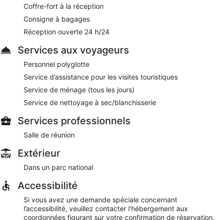
petit déjeuner complet en semaine de 07 h 00 à 10 h 00 et le
Coffre-fort à la réception
week-end de 07 h 00 à 11 h 00.
Consigne à bagages
Réception ouverte 24 h/24
Services aux voyageurs
Personnel polyglotte
Service d’assistance pour les visites touristiques
Service de ménage (tous les jours)
Service de nettoyage à sec/blanchisserie
Services professionnels
Salle de réunion
Extérieur
Dans un parc national
Accessibilité
Si vous avez une demande spéciale concernant
l’accessibilité, veuillez contacter l’hébergement aux
coordonnées figurant sur votre confirmation de réservation.