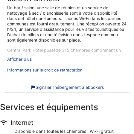
Un bar / salon, une salle de réunion et un service de
nettoyage à sec / blanchisserie sont à votre disponibilité
dans cet hôtel non-fumeurs. L'accès Wi-Fi dans les parties
communes est fourni gratuitement. Une réception ouverte 24
h/24, un service d'assistance pour les visites touristiques ou
l'achat de billets et une télévision dans l'espace commun
sont également disponibles sur place.
Central Park Hotel possède 315 chambres comprenant un
coffre-fort et un sèche-cheveux. Les clients peuvent surfer
Afficher plus
sur le Web grâce à l'accès gratuit à Internet sans fil (vitesse :
25 Mbit/s ou plus).Un service de ménage est proposé tous
Informations sur le droit de rétractation
les jours et des fers/planches à repasser est disponible sur
demande.
Nos clients nous ont dit qu'ils avaient été enchantés par
Signaler l’hébergement à ebookers
Central Park Hotel et son emplacement. Lors de votre séjour,
vous ne serez qu'à quelques minutes de marche de
Kensington Gardens. Dans cet hébergement, vous profiterez
Services et équipements
de prestations de choix comme l'accès Wi-Fi à Internet
gratuit et un bar, sans oublier le petit déjeuner (en
supplément).
Internet
Wi-Fi gratuit (vitesse : 25 Mbit/s ou plus)
Disponible dans toutes les chambres : Wi-Fi gratuit