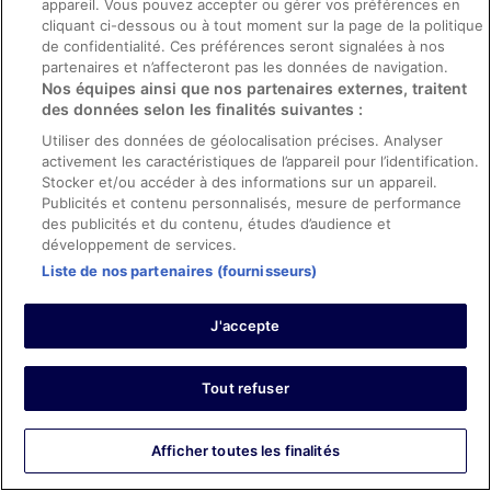
appareil. Vous pouvez accepter ou gérer vos préférences en
cliquant ci-dessous ou à tout moment sur la page de la politique
Les points forts : Propreté et infrastructures et conditions de
de confidentialité. Ces préférences seront signalées à nos
l’hébergement
partenaires et n’affecteront pas les données de navigation.
Traduire avec Google
Nos équipes ainsi que nos partenaires externes, traitent
Good price for a decent location, breakfast was good for
des données selon les finalités suivantes :
an additional £15 pp.
Utiliser des données de géolocalisation précises. Analyser
Séjour de 2 nuits en mars 2026
activement les caractéristiques de l’appareil pour l’identification.
0
Stocker et/ou accéder à des informations sur un appareil.
Publicités et contenu personnalisés, mesure de performance
des publicités et du contenu, études d’audience et
Avis vérifié
développement de services.
8/10 Bien
Liste de nos partenaires (fournisseurs)
Paul
15 avr. 2026
J'accepte
Les points forts : Propreté, personnel et service, équipements
et infrastructures et conditions de l’hébergement
Tout refuser
Traduire avec Google
Breakfast was good with a decent selection of food. I
thought expensive at £15 per head per day
Afficher toutes les finalités
Séjour de 2 nuits en avril 2026