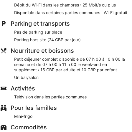
Vous profiterez sur place d'bar/salon
Débit du Wi-Fi dans les chambres : 25 Mbit/s ou plus
Petit déjeuner complet servi tous les jours en supplément
Disponible dans certaines parties communes : Wi-Fi gratuit
Parmi les services offerts, vous trouverez un service de
Parking et transports
nettoyage à sec / blanchisserie, un service d'assistance
pour les visites touristiques ou l'achat de billets et une
Pas de parking sur place
consigne à bagages
Parking hors site (24 GBP par jour)
l'emplacement et le personnel attentionné plaisent
beaucoup aux clients
Nourriture et boissons
À seulement 2 minutes en voiture de Hyde Park et à 8
Petit déjeuner complet disponible de 07 h 00 à 10 h 00 la
minutes de Piccadilly Circus
semaine et de 07 h 00 à 11 h 00 le week-end en
supplément : 15 GBP par adulte et 10 GBP par enfant
Central Park Hotel offre de nombreuses prestations comme
un personnel polyglotte, un service d'assistance pour les
Un bar/salon
visites touristiques ou l'achat de billets et un service de
nettoyage à sec / blanchisserie. Le Wi-Fi est disponible
Activités
gratuitement dans les espaces communs. L'hébergement
Télévision dans les parties communes
abrite un bar / salon, l'idéal pour siroter un cocktail après une
journée de visites. Central Park Hotel offre également un
Pour les familles
coffre-fort à la réception, une télévision dans l'espace
commun et un ascenseur.
Mini-frigo
Cet hôtel 3 de Londres est non-fumeurs.
Commodités
Moyennant un supplément, les clients peuvent profiter d'un