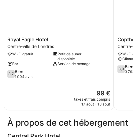
3
lits
une
place
Royal
Copthorn
Royal Eagle Hotel
Copthor
Eagle
Tara
Centre-ville de Londres
Centre-vi
Hotel
Hotel
Wi-Fi gratuit
Petit déjeuner
Wi-Fi gra
Centre-
London
disponible
Climatis
ville
Kensingto
Bar
Service de ménage
de
Centre-
3.9
Bien
3,9
3.7
Bien
Londres
ville
sur
3 792 a
3,7
sur
1 004 avis
de
5,
5,
Londres
Bien,
Bien,
3 792 avi
Le
99 €
1 004 avis
nouveau
taxes et frais compris
prix
17 août - 18 août
est
de
99 €
À propos de cet hébergement
Central Park Hotel