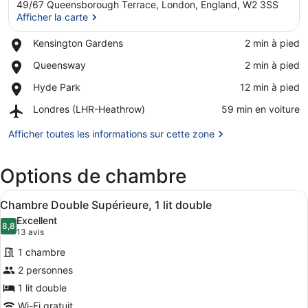
49/67 Queensborough Terrace, London, England, W2 3SS
Afficher la carte
Place,
Kensington Gardens
‪2 min à pied‬
Kensington
Afficher la carte
Place,
Queensway
‪2 min à pied‬
Gardens
Queensway
Place,
Hyde Park
‪12 min à pied‬
Hyde
Airport,
Londres (LHR-Heathrow)
‪59 min en voiture‬
Park
Londres
(LHR-
Afficher toutes les informations sur cette zone
Heathrow)
Options de chambre
Afficher
Une chambre d’hôtel bien aménagée,
8
Chambre Double Supérieure, 1 lit double
toutes
Excellent
les
8,8
8,8 sur 10
(13 avis)
13 avis
photos
1 chambre
pour
2 personnes
ce
1 lit double
type
de
Wi-Fi gratuit