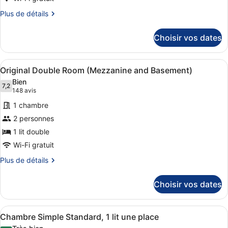
chambre :
Plus
Plus de détails
Chambre
de
détails
Double
Choisir vos dates
sur
Supérieure,
le
1
type
Afficher
Original Double Room (Mezzanine a
4
de
lit
Original Double Room (Mezzanine and Basement)
toutes
chambre
double
Bien
Chambre
les
7,2
7,2 sur 10
(148 avis)
148 avis
Double
photos
Supérieure,
1 chambre
pour
1
2 personnes
ce
lit
1 lit double
double
type
de
Wi-Fi gratuit
chambre :
Plus
Plus de détails
Original
de
détails
Double
Choisir vos dates
sur
Room
le
(Mezzanine
type
Afficher
Une chambre d’hôtel avec un lit sim
3
de
and
Chambre Simple Standard, 1 lit une place
toutes
chambre