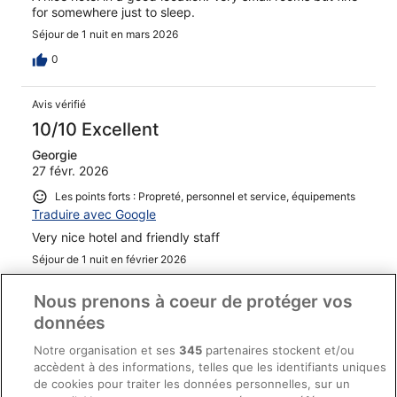
for somewhere just to sleep.
Séjour de 1 nuit en mars 2026
0
Avis vérifié
10/10 Excellent
Georgie
27 févr. 2026
Les points forts : Propreté, personnel et service, équipements
Traduire avec Google
Very nice hotel and friendly staff
Séjour de 1 nuit en février 2026
0
Nous prenons à coeur de protéger vos
données
Avis vérifié
Notre organisation et ses
345
partenaires stockent et/ou
8/10 Bien
accèdent à des informations, telles que les identifiants uniques
peter
de cookies pour traiter les données personnelles, sur un
4 mars 2026