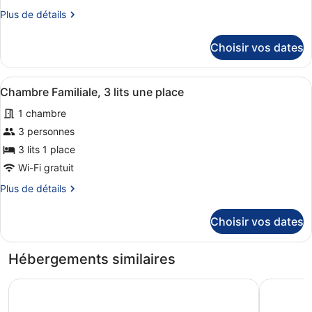
chambre :
Plus
Plus de détails
Original
de
détails
Twin
Choisir vos dates
sur
Room
le
type
Afficher
Une chambre d’hôtel avec deux lits
5
de
Chambre Familiale, 3 lits une place
toutes
chambre
1 chambre
Original
les
Twin
photos
3 personnes
Room
pour
3 lits 1 place
ce
Wi-Fi gratuit
type
Plus
Plus de détails
de
de
chambre :
détails
Choisir vos dates
sur
Chambre
le
Familiale,
type
Hébergements similaires
3
de
lits
chambre
Royal Eagle Hotel
Copthorne
Chambre
une
Familiale,
place