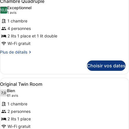
7
Chambre Quadruple
toutes
chambre
Exceptionnel
Chambre
les
10,0
10,0 sur 10
(1 avis)
1 avis
Triple
photos
1 chambre
pour
4 personnes
ce
2 lits 1 place et 1 lit double
type
de
Wi-Fi gratuit
chambre :
Plus
Plus de détails
Chambre
de
détails
Quadruple
Choisir vos dates
sur
le
type
Afficher
Une chambre d’hôtel avec deux lits,
5
de
Original Twin Room
toutes
chambre
Bien
Chambre
les
7,0
7,0 sur 10
(61 avis)
61 avis
Quadruple
photos
1 chambre
pour
2 personnes
ce
2 lits 1 place
type
de
Wi-Fi gratuit