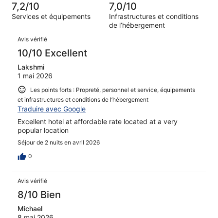
sur 2339.
7,2/10
7,0/10
d’après 195 avis
Services et équipements
Infrastructures et conditions
sur 2339.
de l’hébergement
Avis
Avis vérifié
10/10 Excellent
Lakshmi
1 mai 2026
Les points forts : Propreté, personnel et service, équipements
et infrastructures et conditions de l’hébergement
Traduire avec Google
Excellent hotel at affordable rate located at a very
popular location
Séjour de 2 nuits en avril 2026
0
Avis vérifié
8/10 Bien
Michael
8 mai 2026