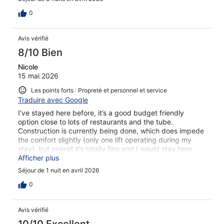
0
Avis vérifié
8/10 Bien
Nicole
15 mai 2026
Les points forts : Propreté et personnel et service
Traduire avec Google
I‘ve stayed here before, it’s a good budget friendly
option close to lots of restaurants and the tube.
Construction is currently being done, which does impede
the comfort slightly (only one lift operating during my
stay), but overall it’s totally fine and I would stay here
again.
Afficher plus
Séjour de 1 nuit en avril 2026
0
Avis vérifié