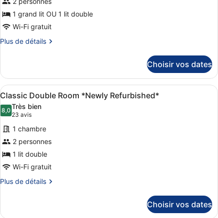
2 personnes
ce
jumeaux,
1 grand lit OU 1 lit double
2
type
lits
de
Wi-Fi gratuit
une
chambre :
place
Plus
Plus de détails
Chambre
de
détails
Exécutive
Choisir vos dates
sur
le
type
Afficher
Un lit bien fait, avec des oreillers
6
de
Classic Double Room *Newly Refurbished*
toutes
chambre
Très bien
Chambre
les
8,0
8,0 sur 10
(23 avis)
23 avis
Exécutive
photos
1 chambre
pour
2 personnes
ce
1 lit double
type
de
Wi-Fi gratuit
chambre :
Plus
Plus de détails
Classic
de
détails
Double
Choisir vos dates
sur
Room
le