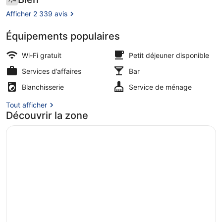
7,4 sur 10
voyageurs
Afficher 2 339 avis
Équipements populaires
Chambre Exécutive | Coffres-forts 
Wi-Fi gratuit
Petit déjeuner disponible
Services d’affaires
Bar
Blanchisserie
Service de ménage
Tout afficher
Découvrir la zone