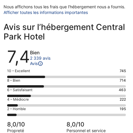
Nous affichons tous les frais que l'hébergement nous a fournis.
Afficher toutes les informations importantes
Avis sur l’hébergement Central
Park Hotel
Avis
7,4
Bien
2 339 avis
Avis
Note
10 – Excellent
745
des
Note
8 – Bien
714
voyageurs
des
de 10
Note
6 – Satisfaisant
463
voyageurs
(Excellent),
des
de 8
Note
4 – Médiocre
222
d’après 745 avis
voyageurs
(Bien),
des
sur 2339.
de 6
Note
2 – Horrible
195
d’après 714 avis
voyageurs
(Satisfaisant),
des
sur 2339.
de 4
d’après 463 avis
voyageurs
(Médiocre),
8,0/10
8,0/10
sur 2339.
de 2
d’après 222 avis
Propreté
Personnel et service
(Horrible),