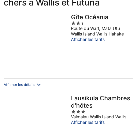
chers à Wallis et Futuna
Gîte Océania
2.5
Route du Warf, Mata Utu
out
Wallis Island Wallis Hahake
of
Afficher les tarifs
5
Afficher les détails
Lausikula Chambres
d'hôtes
3
Vaimalau Wallis Island Wallis
out
Afficher les tarifs
of
5