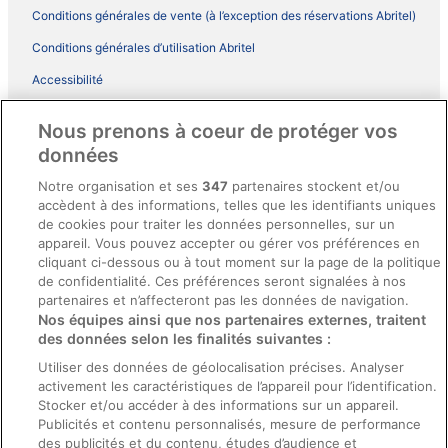
Conditions générales de vente (à l’exception des réservations Abritel)
Conditions générales d’utilisation Abritel
Accessibilité
Comment fonctionne notre site
Nous prenons à coeur de protéger vos
Conditions générales du programme BONUS+ d’ebookers
données
Mentions légales / Nous contacter
Notre organisation et ses
347
partenaires stockent et/ou
accèdent à des informations, telles que les identifiants uniques
Directives de contenu et signalement de contenus
de cookies pour traiter les données personnelles, sur un
appareil. Vous pouvez accepter ou gérer vos préférences en
Aide
cliquant ci-dessous ou à tout moment sur la page de la politique
de confidentialité. Ces préférences seront signalées à nos
Soutien
partenaires et n’affecteront pas les données de navigation.
Nos équipes ainsi que nos partenaires externes, traitent
Annuler votre réservation d’hôtel ou de propriété de vacances
des données selon les finalités suivantes :
Annuler votre vol
Utiliser des données de géolocalisation précises. Analyser
activement les caractéristiques de l’appareil pour l’identification.
Échéances de remboursement
Stocker et/ou accéder à des informations sur un appareil.
Utiliser un coupon ebookers
Publicités et contenu personnalisés, mesure de performance
des publicités et du contenu, études d’audience et