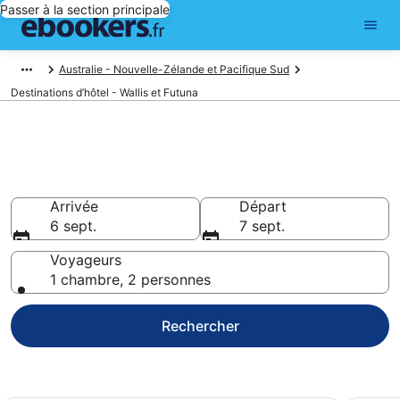
Passer à la section principale
Australie - Nouvelle-Zélande et Pacifique Sud
Destinations d’hôtel - Wallis et Futuna
Réservez des hôtels pas chers
à Wallis et Futuna
Arrivée
Départ
6 sept.
7 sept.
Voyageurs
1 chambre, 2 personnes
Rechercher