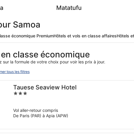
ua
Matatufu
 pour Samoa
 classe économique Premium
Hôtels et vols en classe affaires
Hôtels e
 en classe économique
sur la formule de votre choix pour voir les prix à jour.
er tous les filtres
Tauese Seaview Hotel
3
out
of
Vol aller-retour compris
5
De Paris (PAR) à Apia (APW)