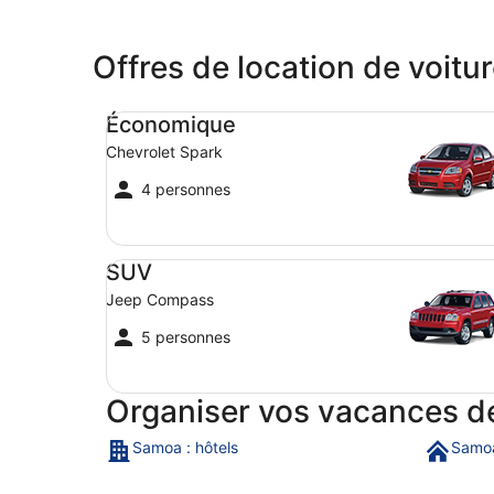
Offres de location de voit
Économique Chevrolet Spark
Économique
Chevrolet Spark
4 personnes
SUV Jeep Compass
SUV
Jeep Compass
5 personnes
Organiser vos vacances d
Samoa : hôtels
Samoa