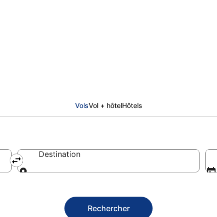
 un billet d'avion pas
Vols
Vol + hôtel
Hôtels
Destination
Destination
Rechercher