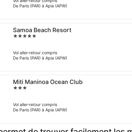
Vol aller-retour compris
5
De Paris (PAR) à Apia (APW)
Samoa Beach Resort
5
out
of
Vol aller-retour compris
5
De Paris (PAR) à Apia (APW)
Miti Maninoa Ocean Club
3
out
of
Vol aller-retour compris
5
De Paris (PAR) à Apia (APW)
met de trouver facilement les me