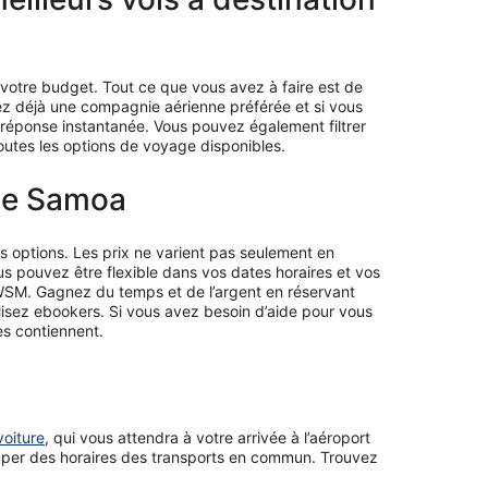
maintenant
de
2
684 €
 votre budget. Tout ce que vous avez à faire est de
par
avez déjà une compagnie aérienne préférée et si vous
personne.
e réponse instantanée. Vous pouvez également filtrer
utes les options de voyage disponibles.
 de Samoa
os options. Les prix ne varient pas seulement en
ous pouvez être flexible dans vos dates horaires et vos
 WSM. Gagnez du temps et de l’argent en réservant
lisez ebookers. Si vous avez besoin d’aide pour vous
es contiennent.
voiture
, qui vous attendra à votre arrivée à l’aéroport
cuper des horaires des transports en commun. Trouvez