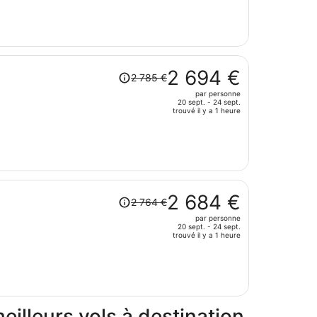
3
par
111 €.
personne.
Le
prix
est
Le
maintenant
2 694 €
2 785 €
prix
de
par personne
était
3
20 sept. - 24 sept.
de
trouvé il y a 1 heure
002 €
2
par
785 €.
personne.
Le
prix
est
Le
maintenant
2 684 €
2 764 €
prix
de
par personne
était
2
20 sept. - 24 sept.
de
trouvé il y a 1 heure
694 €
2
par
764 €.
personne.
Le
prix
est
illeurs vols à destination