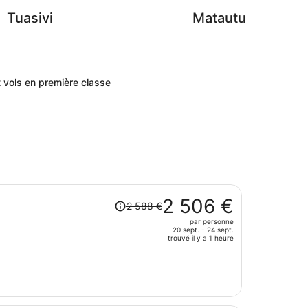
Tuasivi
Matautu
t vols en première classe
Le
2 506 €
2 588 €
prix
par personne
était
20 sept. - 24 sept.
de
trouvé il y a 1 heure
2
588 €.
Le
prix