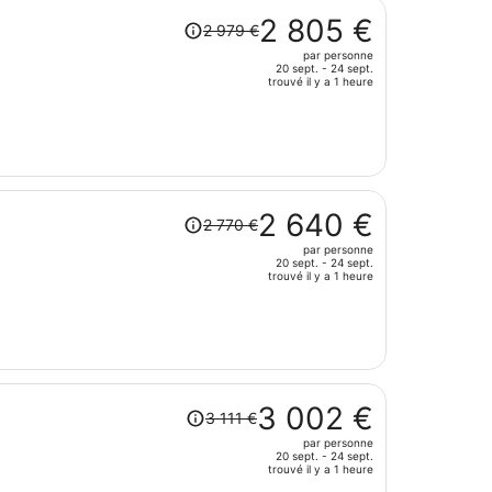
est
Le
maintenant
2 805 €
2 979 €
prix
de
par personne
était
2
20 sept. - 24 sept.
de
trouvé il y a 1 heure
506 €
2
par
979 €.
personne.
Le
prix
est
Le
maintenant
2 640 €
2 770 €
prix
de
par personne
était
2
20 sept. - 24 sept.
de
trouvé il y a 1 heure
805 €
2
par
770 €.
personne.
Le
prix
est
Le
maintenant
3 002 €
3 111 €
prix
de
par personne
était
2
20 sept. - 24 sept.
de
trouvé il y a 1 heure
640 €