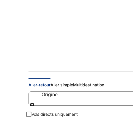
Vols Samoa: réserver
Aller-retour
Aller simple
Multidestination
Origine
Origine
Vols directs uniquement