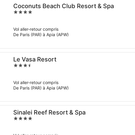
Coconuts Beach Club Resort & Spa
4
out
of
Vol aller-retour compris
5
De Paris (PAR) à Apia (APW)
Le Vasa Resort
3.5
out
of
Vol aller-retour compris
5
De Paris (PAR) à Apia (APW)
Sinalei Reef Resort & Spa
4
out
of