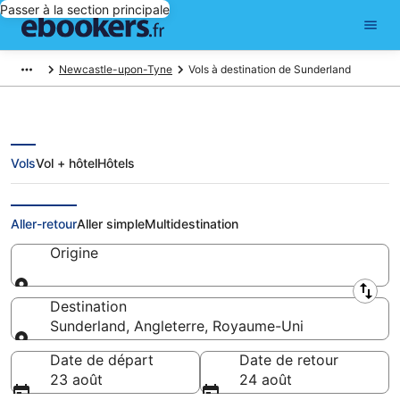
Passer à la section principale
Newcastle-upon-Tyne
Vols à destination de Sunderland
Vols
Vol + hôtel
Hôtels
Vols pas chers pour Sunderland
Aller-retour
Aller simple
Multidestination
Origine
Origine
Destination
Sunderland, Angleterre, Royaume-Uni
Destination
Date de départ
Date de retour
23 août
24 août