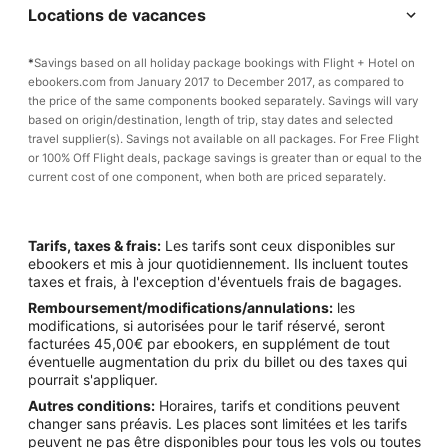
Locations de vacances
*
Savings based on all holiday package bookings with Flight + Hotel on
ebookers.com from January 2017 to December 2017, as compared to
the price of the same components booked separately. Savings will vary
based on origin/destination, length of trip, stay dates and selected
travel supplier(s). Savings not available on all packages. For Free Flight
or 100% Off Flight deals, package savings is greater than or equal to the
current cost of one component, when both are priced separately.
Tarifs, taxes & frais:
Les tarifs sont ceux disponibles sur
ebookers et mis à jour quotidiennement. Ils incluent toutes
taxes et frais, à l'exception d'éventuels frais de bagages.
Remboursement/modifications/annulations:
les
modifications, si autorisées pour le tarif réservé, seront
facturées 45,00€ par ebookers, en supplément de tout
éventuelle augmentation du prix du billet ou des taxes qui
pourrait s'appliquer.
Autres conditions:
Horaires, tarifs et conditions peuvent
changer sans préavis. Les places sont limitées et les tarifs
peuvent ne pas être disponibles pour tous les vols ou toutes