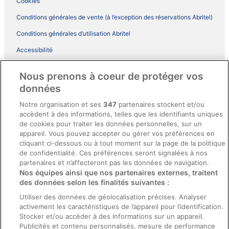
Cookies
Conditions générales de vente (à l’exception des réservations Abritel)
Conditions générales d’utilisation Abritel
Accessibilité
Comment fonctionne notre site
Nous prenons à coeur de protéger vos
Conditions générales du programme BONUS+ d’ebookers
données
Mentions légales / Nous contacter
Notre organisation et ses
347
partenaires stockent et/ou
accèdent à des informations, telles que les identifiants uniques
Directives de contenu et signalement de contenus
de cookies pour traiter les données personnelles, sur un
appareil. Vous pouvez accepter ou gérer vos préférences en
Aide
cliquant ci-dessous ou à tout moment sur la page de la politique
de confidentialité. Ces préférences seront signalées à nos
Soutien
partenaires et n’affecteront pas les données de navigation.
Nos équipes ainsi que nos partenaires externes, traitent
Annuler votre réservation d’hôtel ou de propriété de vacances
des données selon les finalités suivantes :
Annuler votre vol
Utiliser des données de géolocalisation précises. Analyser
Échéances de remboursement
activement les caractéristiques de l’appareil pour l’identification.
Stocker et/ou accéder à des informations sur un appareil.
Utiliser un coupon ebookers
Publicités et contenu personnalisés, mesure de performance