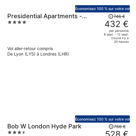
Économisez 100 % sur votre vol
Le
Presidential Apartments -
746 €
prix
432 €
4
Kensington
était
out
par personne
de
of
8 sept. - 12 sept.
trouvé il y a
746 €.
5
20 heures
Le
Vol aller-retour compris
prix
De Lyon (LYS) à Londres (LHR)
est
maintenant
de
432 €
par
personne.
Économisez 100 % sur votre vol
Le
Bob W London Hyde Park
766 €
prix
528 €
3.5