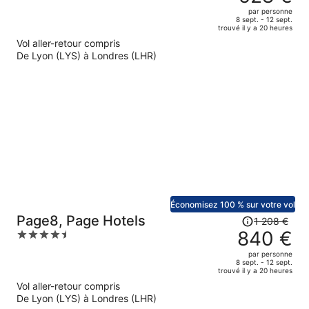
était
out
par personne
de
of
8 sept. - 12 sept.
trouvé il y a 20 heures
766 €.
5
Vol aller-retour compris
Le
De Lyon (LYS) à Londres (LHR)
prix
est
maintenant
de
528 €
par
personne.
Économisez 100 % sur votre vol
Le
Page8, Page Hotels
1 208 €
prix
840 €
4.5
était
out
par personne
de
of
8 sept. - 12 sept.
trouvé il y a 20 heures
1
5
Vol aller-retour compris
208 €.
De Lyon (LYS) à Londres (LHR)
Le