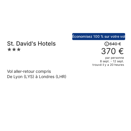
par
personne.
Économisez 100 % sur votre vol
Le
St. David's Hotels
640 €
prix
370 €
3
était
out
par personne
de
of
8 sept. - 12 sept.
trouvé il y a 20 heures
640 €.
5
Vol aller-retour compris
Le
De Lyon (LYS) à Londres (LHR)
prix
est
maintenant
de
370 €
par
personne.