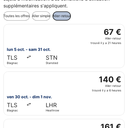
supplémentaires s'appliquent.
Toutes les offres
Aller simple
Aller-retour
Sélectionner le vol Ryanair, décollant le lun 5 oct. de Bla
67 €
67 €
Aller-
Aller-retour
retour,
trouvé il y a 21 heures
trouvé
lun 5 oct. - sam 31 oct.
il
TLS
STN
y
Blagnac
Stansted
a
21
Sélectionner le vol British Airways, décollant le ven 30 oc
heures
140 €
140 €
Aller-
Aller-retour
retour,
trouvé il y a 6 heures
trouvé
ven 30 oct. - dim 1 nov.
il
TLS
LHR
y
Blagnac
Heathrow
a
6
Sélectionner le vol easyJet, décollant le ven 30 oct. de Bl
heures
161 €
161 €