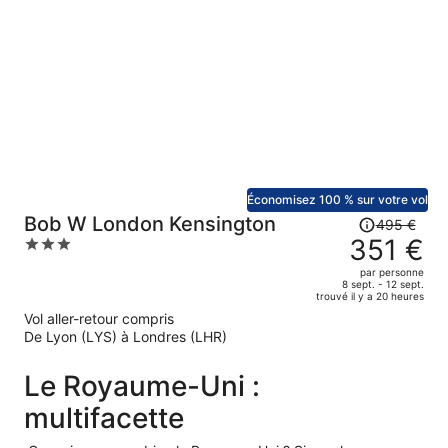
prix
est
maintenant
de
840 €
par
personne.
Économisez 100 % sur votre vol
Le
Bob W London Kensington
495 €
prix
351 €
3
était
out
par personne
de
of
8 sept. - 12 sept.
trouvé il y a 20 heures
495 €.
5
Vol aller-retour compris
Le
De Lyon (LYS) à Londres (LHR)
prix
est
Le Royaume-Uni :
maintenant
de
multifacette
351 €
par