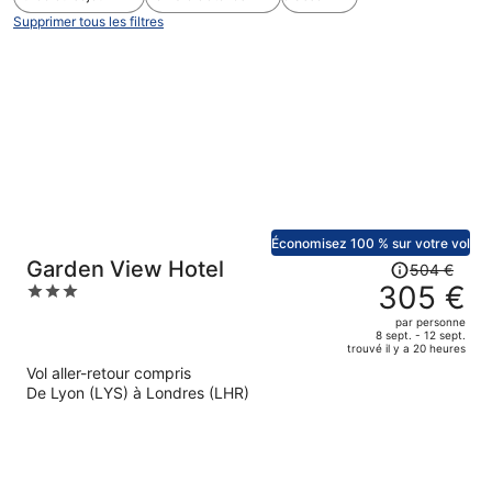
Supprimer tous les filtres
Économisez 100 % sur votre vol
Le
Garden View Hotel
504 €
prix
305 €
3
était
out
par personne
de
of
8 sept. - 12 sept.
trouvé il y a 20 heures
504 €.
5
Vol aller-retour compris
Le
De Lyon (LYS) à Londres (LHR)
prix
est
maintenant
de
305 €