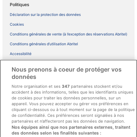
Politiques
Déclaration sur la protection des données
Cookies
Conditions générales de vente (à l’exception des réservations Abritel)
Conditions générales d’utilisation Abritel
Accessibilité
Comment fonctionne notre site
Nous prenons à coeur de protéger vos
Conditions générales du programme BONUS+ d’ebookers
données
Mentions légales / Nous contacter
Notre organisation et ses
347
partenaires stockent et/ou
accèdent à des informations, telles que les identifiants uniques
Directives de contenu et signalement de contenus
de cookies pour traiter les données personnelles, sur un
appareil. Vous pouvez accepter ou gérer vos préférences en
Aide
cliquant ci-dessous ou à tout moment sur la page de la politique
de confidentialité. Ces préférences seront signalées à nos
Soutien
partenaires et n’affecteront pas les données de navigation.
Nos équipes ainsi que nos partenaires externes, traitent
Annuler votre réservation d’hôtel ou de propriété de vacances
des données selon les finalités suivantes :