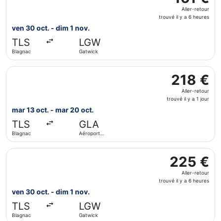
Aller-
Aller-retour
retour,
trouvé il y a 6 heures
trouvé
ven 30 oct. - dim 1 nov.
il
TLS
LGW
y
Blagnac
Gatwick
a
6
Sélectionner le vol British Airways, décollant le mar 13 oc
heures
218 €
218 €
Aller-
Aller-retour
retour,
trouvé il y a 1 jour
trouvé
mar 13 oct. - mar 20 oct.
il
TLS
GLA
y
Blagnac
Aéroport
a
international
1
de Glasgow
Sélectionner le vol Air France, décollant le ven 30 oct. de
jour
225 €
225 €
Aller-
Aller-retour
retour,
trouvé il y a 6 heures
trouvé
ven 30 oct. - dim 1 nov.
il
TLS
LGW
y
Blagnac
Gatwick
a