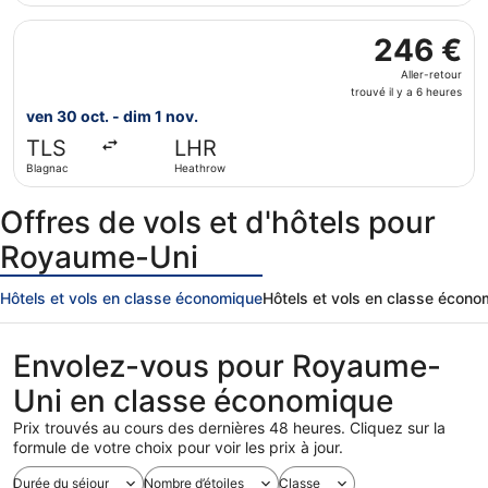
6
Sélectionner le vol Brussels Airlines, décollant le ven 30 
heures
246 €
246 €
Aller-
Aller-retour
retour,
trouvé il y a 6 heures
trouvé
ven 30 oct. - dim 1 nov.
il
TLS
LHR
y
Blagnac
Heathrow
a
6
Offres de vols et d'hôtels pour
heures
Royaume-Uni
Hôtels et vols en classe économique
Hôtels et vols en classe écon
Envolez-vous pour Royaume-
Uni en classe économique
Prix trouvés au cours des dernières 48 heures. Cliquez sur la
formule de votre choix pour voir les prix à jour.
Durée du séjour
Nombre d’étoiles
Classe