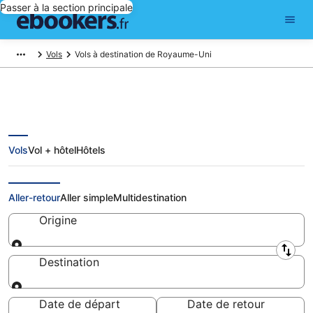
Passer à la section principale
Vols
Vols à destination de Royaume-Uni
Vols
Vol + hôtel
Hôtels
Vols Royaume-Uni: réserver un
billet d'avion pas cher
Aller-retour
Aller simple
Multidestination
Origine
Origine
Destination
Destination
Date de départ
Date de retour