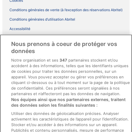
Cookies
Conditions générales de vente (à l’exception des réservations Abritel)
Conditions générales d’utilisation Abritel
Accessibilité
Comment fonctionne notre site
Nous prenons à coeur de protéger vos
Conditions générales du programme BONUS+ d’ebookers
données
Mentions légales / Nous contacter
Notre organisation et ses
347
partenaires stockent et/ou
accèdent à des informations, telles que les identifiants uniques
Directives de contenu et signalement de contenus
de cookies pour traiter les données personnelles, sur un
appareil. Vous pouvez accepter ou gérer vos préférences en
Aide
cliquant ci-dessous ou à tout moment sur la page de la politique
de confidentialité. Ces préférences seront signalées à nos
Soutien
partenaires et n’affecteront pas les données de navigation.
Nos équipes ainsi que nos partenaires externes, traitent
Annuler votre réservation d’hôtel ou de propriété de vacances
des données selon les finalités suivantes :
Annuler votre vol
Utiliser des données de géolocalisation précises. Analyser
Échéances de remboursement
activement les caractéristiques de l’appareil pour l’identification.
Stocker et/ou accéder à des informations sur un appareil.
Utiliser un coupon ebookers
Publicités et contenu personnalisés, mesure de performance