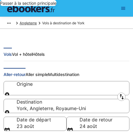
Passer à la section principale
Angleterre
Vols à destination de York
Vols
Vol + hôtel
Hôtels
Vols pas chers pour York
Aller-retour
Aller simple
Multidestination
Origine
Origine
Destination
York, Angleterre, Royaume-Uni
Destination
Date de départ
Date de retour
23 août
24 août