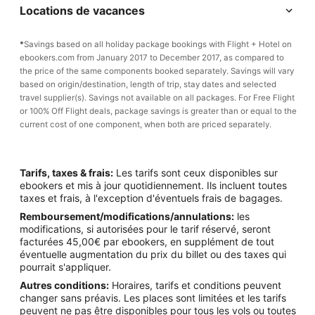
Locations de vacances
*
Savings based on all holiday package bookings with Flight + Hotel on
ebookers.com from January 2017 to December 2017, as compared to
the price of the same components booked separately. Savings will vary
based on origin/destination, length of trip, stay dates and selected
travel supplier(s). Savings not available on all packages. For Free Flight
or 100% Off Flight deals, package savings is greater than or equal to the
current cost of one component, when both are priced separately.
Tarifs, taxes & frais:
Les tarifs sont ceux disponibles sur
ebookers et mis à jour quotidiennement. Ils incluent toutes
taxes et frais, à l'exception d'éventuels frais de bagages.
Remboursement/modifications/annulations:
les
modifications, si autorisées pour le tarif réservé, seront
facturées 45,00€ par ebookers, en supplément de tout
éventuelle augmentation du prix du billet ou des taxes qui
pourrait s'appliquer.
Autres conditions:
Horaires, tarifs et conditions peuvent
changer sans préavis. Les places sont limitées et les tarifs
peuvent ne pas être disponibles pour tous les vols ou toutes