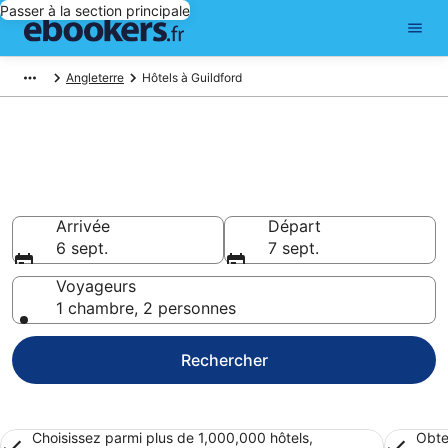
Passer à la section principale
Angleterre
Hôtels à Guildford
Réserver un hôtel à Guildford –
Choisissez parmi 6 554 hôtels
Hôtels à partir de 51 €
Arrivée
Départ
6 sept.
7 sept.
Voyageurs
1 chambre, 2 personnes
Rechercher
Choisissez parmi plus de 1,000,000 hôtels,
Obte