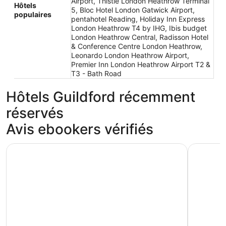
Airport, Thistle London Heathrow Terminal
Hôtels
5, Bloc Hotel London Gatwick Airport,
populaires
pentahotel Reading, Holiday Inn Express
London Heathrow T4 by IHG, Ibis budget
London Heathrow Central, Radisson Hotel
& Conference Centre London Heathrow,
Leonardo London Heathrow Airport,
Premier Inn London Heathrow Airport T2 &
T3 - Bath Road
Hôtels Guildford récemment
réservés
Avis ebookers vérifiés
Atrium Hotel Heathrow
Premier I
Atrium Hotel Heathrow
Premier