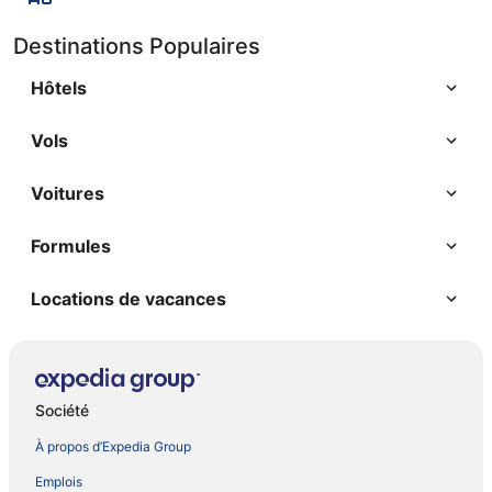
time before we could get a room, this can happen,
however be offered a glass of water in this
Destinations Populaires
situation would have been appreciated."
Hôtels
Vols
Voitures
Formules
Locations de vacances
Société
À propos d’Expedia Group
Emplois