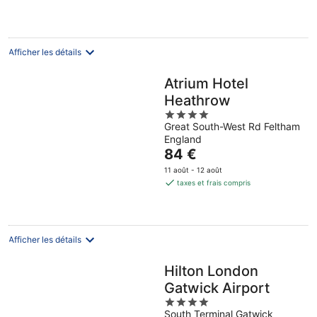
de
184 €
par
nuit
Afficher les détails
Atrium Hotel
Heathrow
4
Great South-West Rd Feltham
out
England
of
Le
84 €
5
prix
11 août - 12 août
est
taxes et frais compris
de
84 €
par
nuit
Afficher les détails
Hilton London
Gatwick Airport
4
South Terminal Gatwick