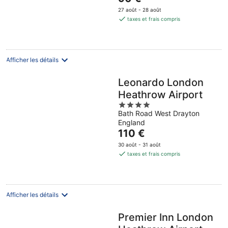
5
prix
27 août - 28 août
est
taxes et frais compris
de
90 €
par
nuit
Afficher les détails
Leonardo London
Heathrow Airport
4
Bath Road West Drayton
out
England
of
Le
110 €
5
prix
30 août - 31 août
est
taxes et frais compris
de
110 €
par
nuit
Afficher les détails
Premier Inn London