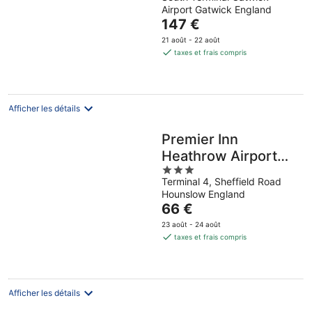
out
Airport Gatwick England
of
Le
147 €
5
prix
21 août - 22 août
est
taxes et frais compris
de
147 €
par
nuit
Afficher les détails
Premier Inn
Heathrow Airport
3
Terminal 4
Terminal 4, Sheffield Road
out
Hounslow England
of
Le
66 €
5
prix
23 août - 24 août
est
taxes et frais compris
de
66 €
par
nuit
Afficher les détails