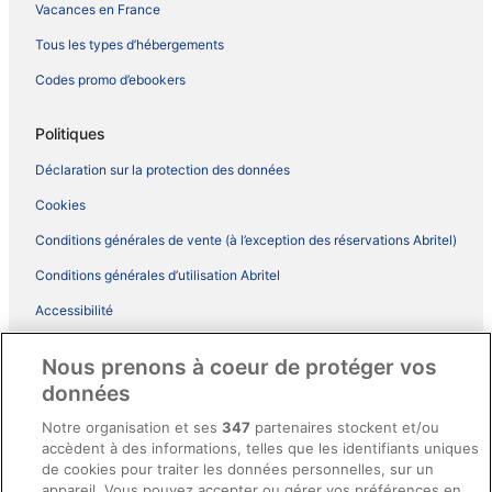
Vacances en France
Tous les types d’hébergements
Codes promo d’ebookers
Politiques
Déclaration sur la protection des données
Cookies
Conditions générales de vente (à l’exception des réservations Abritel)
Conditions générales d’utilisation Abritel
Accessibilité
Comment fonctionne notre site
Nous prenons à coeur de protéger vos
Conditions générales du programme BONUS+ d’ebookers
données
Mentions légales / Nous contacter
Notre organisation et ses
347
partenaires stockent et/ou
accèdent à des informations, telles que les identifiants uniques
Directives de contenu et signalement de contenus
de cookies pour traiter les données personnelles, sur un
appareil. Vous pouvez accepter ou gérer vos préférences en