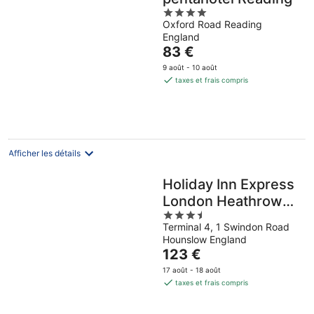
4
Oxford Road Reading
out
England
of
Le
83 €
5
prix
9 août - 10 août
est
taxes et frais compris
de
83 €
par
nuit
Afficher les détails
Holiday Inn Express
London Heathrow
3.5
T4 by IHG
Terminal 4, 1 Swindon Road
out
Hounslow England
of
Le
123 €
5
prix
17 août - 18 août
est
taxes et frais compris
de
123 €