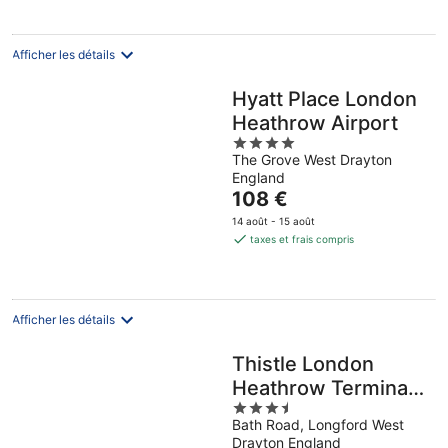
54 €
par
nuit
Afficher les détails
Hyatt Place London
Heathrow Airport
4
The Grove West Drayton
out
England
of
Le
108 €
5
prix
14 août - 15 août
est
taxes et frais compris
de
108 €
par
nuit
Afficher les détails
Thistle London
Heathrow Terminal
3.5
5
Bath Road, Longford West
out
Drayton England