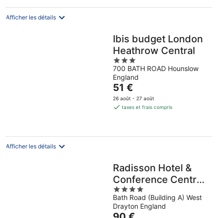
par
nuit
Afficher les détails
Ibis budget London
Heathrow Central
3
700 BATH ROAD Hounslow
out
England
of
Le
51 €
5
prix
26 août - 27 août
est
taxes et frais compris
de
51 €
par
nuit
Afficher les détails
Radisson Hotel &
Conference Centre
4
London Heathrow
Bath Road (Building A) West
out
Drayton England
of
Le
90 €