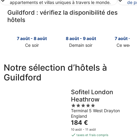
appartements et villas uniques à travers le monde.
de p
Guildford : vérifiez la disponibilité des
hôtels
7 août - 8 août
8 août - 9 août
7 août - 9 
Ce soir
Demain soir
Ce week-
Consulter
Consulter
Consulter
les
les
les
prix
prix
prix
Notre sélection d’hôtels à
à
à
à
Guildford
Guildford
Guildford
Guildford
pour
pour
pour
cette
demain
ce
Sofitel London
nuit,
soir,
week-
Heathrow
7
8
end,
août
août
5
7
Terminal 5 West Drayton
-
-
out
août
England
8
9
of
-
Le
184 €
août
août
5
9
prix
août
10 août - 11 août
est
taxes et frais compris