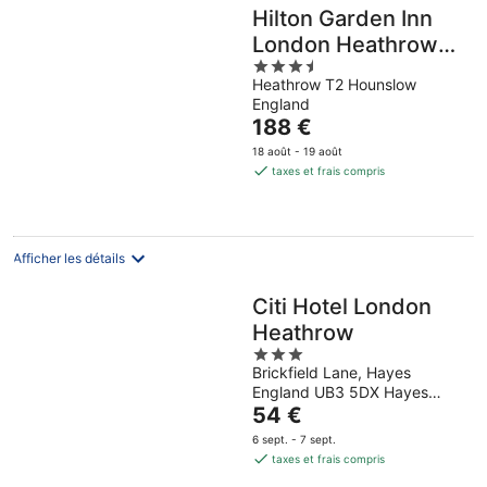
Hilton Garden Inn
London Heathrow
3.5
Terminal 2 and 3
Heathrow T2 Hounslow
out
England
of
Le
188 €
5
prix
18 août - 19 août
est
taxes et frais compris
de
188 €
par
nuit
Afficher les détails
Citi Hotel London
Heathrow
3
Brickfield Lane, Hayes
out
England UB3 5DX Hayes
of
Le
England
54 €
5
prix
6 sept. - 7 sept.
est
taxes et frais compris
de