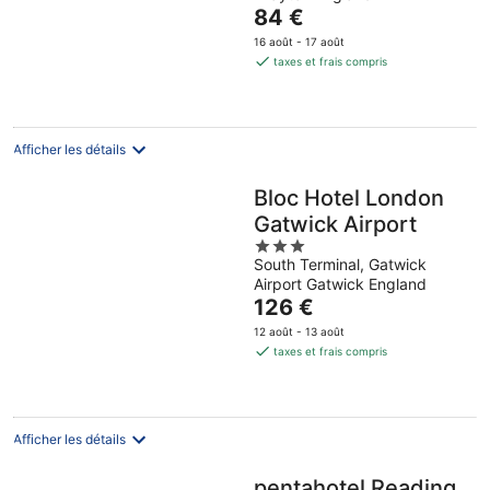
of
Le
84 €
5
prix
16 août - 17 août
est
taxes et frais compris
de
84 €
par
nuit
Afficher les détails
Bloc Hotel London
Gatwick Airport
3
South Terminal, Gatwick
out
Airport Gatwick England
of
Le
126 €
5
prix
12 août - 13 août
est
taxes et frais compris
de
126 €
par
nuit
Afficher les détails
pentahotel Reading