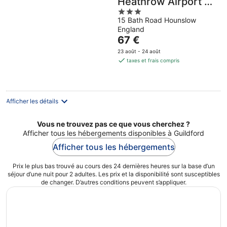
Heathrow Airport T2
3
& T3 - Bath Road
15 Bath Road Hounslow
out
England
of
Le
67 €
5
prix
23 août - 24 août
est
taxes et frais compris
de
67 €
par
nuit
Afficher les détails
Vous ne trouvez pas ce que vous cherchez ?
Afficher tous les hébergements disponibles à Guildford
Afficher tous les hébergements
Prix le plus bas trouvé au cours des 24 dernières heures sur la base d’un
séjour d’une nuit pour 2 adultes. Les prix et la disponibilité sont susceptibles
de changer. D’autres conditions peuvent s’appliquer.