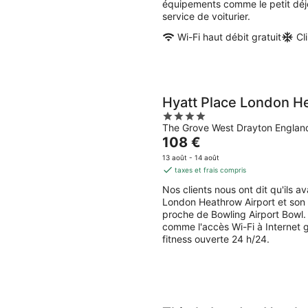
équipements comme le petit déj
nuit
service de voiturier.
Wi-Fi haut débit gratuit
Cl
Hyatt Place London H
4
The Grove West Drayton Englan
out
Le
108 €
of
prix
5
13 août - 14 août
est
taxes et frais compris
de
Nos clients nous ont dit qu'ils 
108 €
London Heathrow Airport et son 
par
proche de Bowling Airport Bowl.
nuit
comme l'accès Wi-Fi à Internet gr
fitness ouverte 24 h/24.