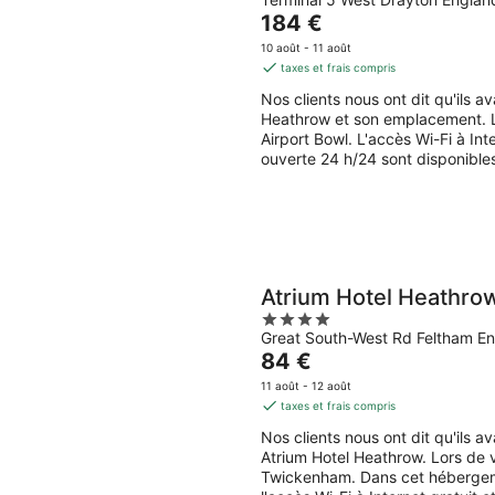
out
8
end
Le
184 €
of
août
7
prix
5
10 août - 11 août
-
aoû
est
taxes et frais compris
9
-
de
Nos clients nous ont dit qu'ils 
août
9
184 €
Heathrow et son emplacement. L
aoû
par
Airport Bowl. L'accès Wi-Fi à Int
nuit
ouverte 24 h/24 sont disponible
Atrium Hotel Heathro
4
Great South-West Rd Feltham E
out
Le
84 €
of
prix
5
11 août - 12 août
est
taxes et frais compris
de
Nos clients nous ont dit qu'ils 
84 €
Atrium Hotel Heathrow. Lors de 
par
Twickenham. Dans cet hébergeme
nuit