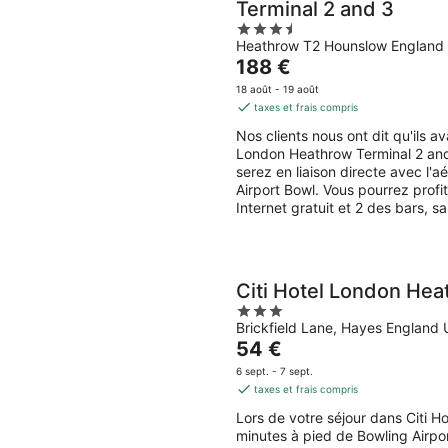
Terminal 2 and 3
3.5
Heathrow T2 Hounslow England
out
Le
188 €
of
prix
5
18 août - 19 août
est
taxes et frais compris
de
Nos clients nous ont dit qu'ils 
188 €
London Heathrow Terminal 2 and
par
serez en liaison directe avec l
nuit
Airport Bowl. Vous pourrez prof
Internet gratuit et 2 des bars, s
Citi Hotel London He
3
Brickfield Lane, Hayes Englan
out
Le
54 €
of
prix
5
6 sept. - 7 sept.
est
taxes et frais compris
de
Lors de votre séjour dans Citi 
54 €
minutes à pied de Bowling Airpor
par