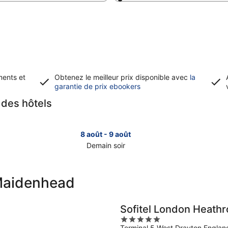
ments et
Obtenez le meilleur prix disponible avec
la
S’ouvre
garantie de prix ebookers
dans
é des hôtels
une
nouvelle
fenêtre
8 août - 9 août
Demain soir
Consulter
Con
les
les
prix
prix
 Maidenhead
à
à
Maidenhead
Mai
pour
pou
Sofitel London Heath
demain
ce
5
soir,
wee
Terminal 5 West Drayton Englan