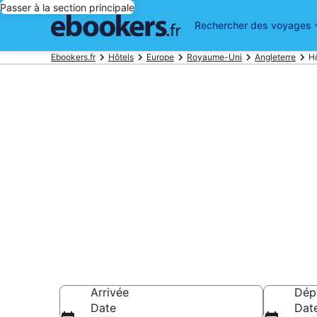
Passer à la section principale
Rechercher des voyages
Ebookers.fr
Hôtels
Europe
Royaume-Uni
Angleterre
H
Réserver un 
Choisissez pa
Hôtels à partir de
Arrivée
Dép
Date
Dat