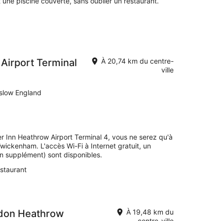
et une piscine couverte, sans oublier un restaurant.
Airport Terminal
À 20,74 km du centre-
ville
nslow England
r Inn Heathrow Airport Terminal 4, vous ne serez qu'à
ickenham. L'accès Wi-Fi à Internet gratuit, un
(en supplément) sont disponibles.
staurant
ndon Heathrow
À 19,48 km du
centre-ville