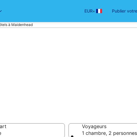
•
EUR
Publier votr
ôtels à Maidenhead
hôtel à Maidenhe
rmi 6 228 hôtels
 51 €
art
Voyageurs
e
1 chambre, 2 personnes