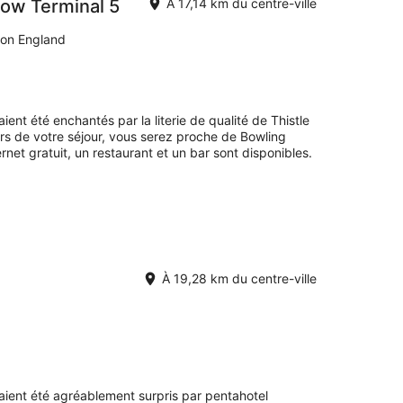
row Terminal 5
À 17,14 km du centre-ville
ton England
aient été enchantés par la literie de qualité de Thistle
s de votre séjour, vous serez proche de Bowling
ernet gratuit, un restaurant et un bar sont disponibles.
À 19,28 km du centre-ville
avaient été agréablement surpris par pentahotel