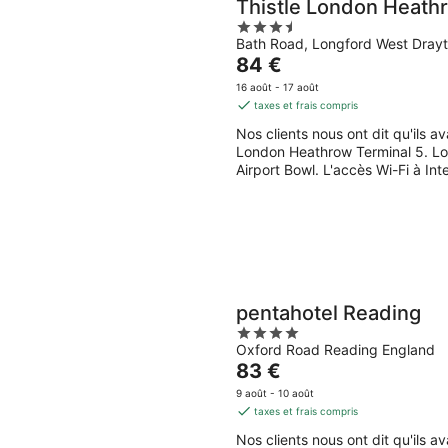
Thistle London Heath
3.5
Bath Road, Longford West Dray
out
Le
84 €
of
prix
5
16 août - 17 août
est
taxes et frais compris
de
Nos clients nous ont dit qu'ils av
84 €
London Heathrow Terminal 5. Lor
par
Airport Bowl. L'accès Wi-Fi à Int
nuit
pentahotel Reading
4
Oxford Road Reading England
out
Le
83 €
of
prix
5
9 août - 10 août
est
taxes et frais compris
de
Nos clients nous ont dit qu'ils 