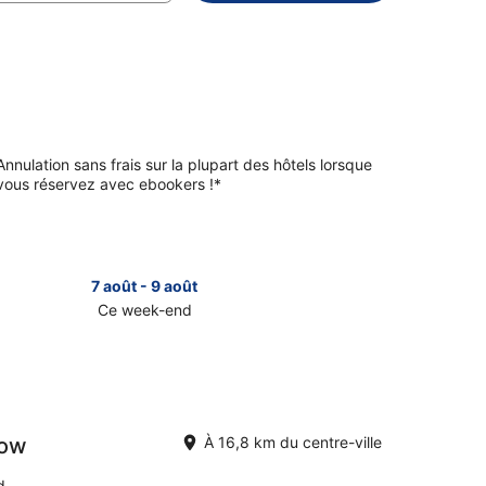
Annulation sans frais sur la plupart des hôtels lorsque
vous réservez avec ebookers !*
7 août - 9 août
Ce week-end
sulter
denhead
r
row
À 16,8 km du centre-ville
k-
d