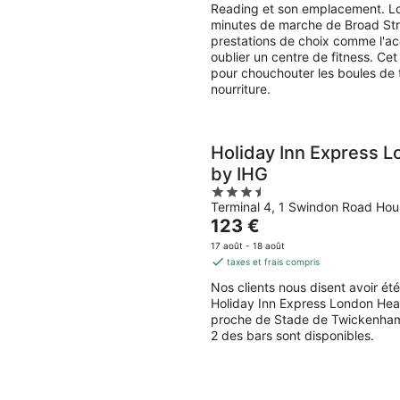
83 €
Reading et son emplacement. Lor
par
minutes de marche de Broad Str
nuit
prestations de choix comme l'acc
oublier un centre de fitness. C
pour chouchouter les boules de 
nourriture.
Holiday Inn Express 
by IHG
3.5
Terminal 4, 1 Swindon Road Ho
out
Le
123 €
of
prix
5
17 août - 18 août
est
taxes et frais compris
de
Nos clients nous disent avoir ét
123 €
Holiday Inn Express London Heat
par
proche de Stade de Twickenham. 
nuit
2 des bars sont disponibles.