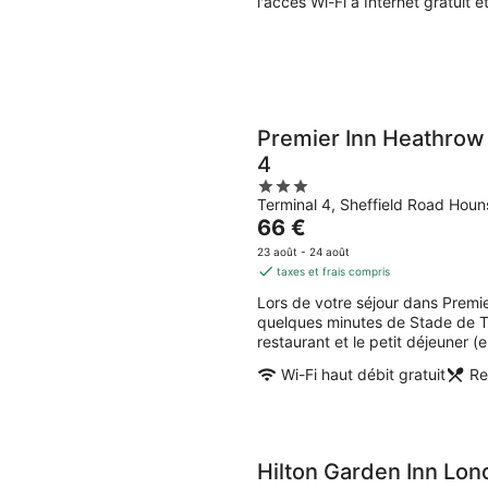
l'accès Wi-Fi à Internet gratuit 
Premier Inn Heathrow 
4
3
Terminal 4, Sheffield Road Hou
out
Le
66 €
of
prix
5
23 août - 24 août
est
taxes et frais compris
de
Lors de votre séjour dans Premie
66 €
quelques minutes de Stade de Tw
par
restaurant et le petit déjeuner 
nuit
Wi-Fi haut débit gratuit
Re
Hilton Garden Inn Lo