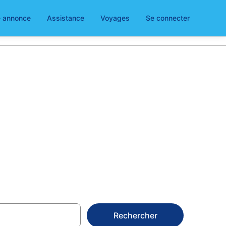
e annonce
Assistance
Voyages
Se connecter
ad –
Rechercher