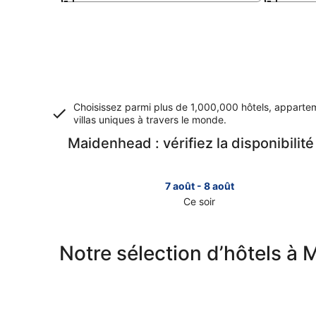
Choisissez parmi plus de 1,000,000 hôtels, apparte
villas uniques à travers le monde.
Maidenhead : vérifiez la disponibilit
7 août - 8 août
Ce soir
Consulter
les
prix
Notre sélection d’hôtels à
à
Maidenhead
pour
cette
nuit,