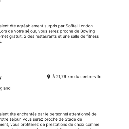
,
t
avaient été agréablement surpris par Sofitel London
ors de votre séjour, vous serez proche de Bowling
t
ernet gratuit, 2 des restaurants et une salle de fitness
s.
w
À 21,76 km du centre-ville
ngland
avaient été enchantés par le personnel attentionné de
votre séjour, vous serez proche de Stade de
nt, vous profiterez de prestations de choix comme