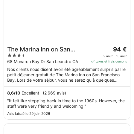
Le
The Marina Inn on San
94 €
prix
3.5
Francisco Bay
9 août - 10 août
est
out
68 Monarch Bay Dr San Leandro CA
taxes et frais compris
de 94 €
of
Nos clients nous disent avoir été agréablement surpris par le
par
5
petit déjeuner gratuit de The Marina Inn on San Francisco
nuit
Bay. Lors de votre séjour, vous ne serez qu'à quelques
du 9
minutes de marche de Baie de San Francisco. Dans cet
août
hébergement, vous profiterez de prestations de choix
8,6
/
10
Excellent ! (2 669 avis)
au 10
comme l'accès Wi-Fi à Internet gratuit et une navette
"It felt like stepping back in time to the 1960s. However, the
gratuite vers et depuis l'aéroport, sans oublier une piscine
août.
staff were very friendly and welcoming."
extérieure.
Avis laissé le 29 juin 2026
S’ouvre dans une nouvelle fenêtre
Grand Bay Hotel San Francisco