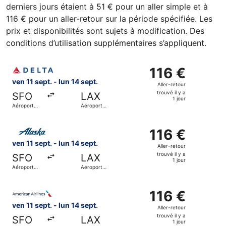
derniers jours étaient à 51 € pour un aller simple et à
116 € pour un aller-retour sur la période spécifiée. Les
prix et disponibilités sont sujets à modification. Des
conditions d’utilisation supplémentaires s’appliquent.
Sélectionner le vol Delta, décollant le ven 11 sept. de Aér
116 €
116 €
Aller-
ven 11 sept. - lun 14 sept.
Aller-retour
retour,
trouvé il y a
SFO
LAX
trouvé
1 jour
Aéroport
Aéroport
il
international
international
de San
de Los
y
Sélectionner le vol Alaska Airlines, décollant le ven 11 se
Francisco
Angeles
a
116 €
116 €
1
Aller-
ven 11 sept. - lun 14 sept.
Aller-retour
jour
retour,
trouvé il y a
SFO
LAX
trouvé
1 jour
Aéroport
Aéroport
il
international
international
de San
de Los
y
Sélectionner le vol American Airlines, décollant le ven 11 
Francisco
Angeles
a
116 €
116 €
1
Aller-
ven 11 sept. - lun 14 sept.
Aller-retour
jour
retour,
trouvé il y a
SFO
LAX
trouvé
1 jour