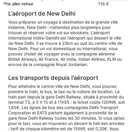
jour
Prix aller-retour
116 €
L’aéroport de New Delhi
Vous préparez un voyage à destination de la grande ville
indienne, New Delhi : n’attendez plus longtemps pour
trouver et réserver votre vol sur ebookers. L’aéroport
international Indira-Gandhi est l’aéroport qui dessert la ville
de New Delhi. Il se trouve à 23km au sud du centre-ville de
New Delhi. Pour un vol domestique ou international, vous
pouvez choisir de voyager avec la compagnie aérienne
British Airways, Air France, Air India, Indian Airlines, KLM ou
encore de la compagnie Royal Jordanian.
Les transports depuis l’aéroport
Pour atteindre le centre-ville de New Delhi, vous pouvez
prendre le train, le bus, le taxi ou la voiture de location. Le
train part depuis la gare Delhi Railway, située à proximité du
terminal T3, à 5 h 15 et à 11h55 : le ticket coûte 120INR, soit
1,65€. Les lignes de bus des compagnies Delhi Transport
Corporation et EATS partent également à proximité de la
gare New Delhi Railway toutes les 30 minutes. Si vous optez
pour le taxi, vous en trouverez un devant le hall des arrivées
: tarif de chaque kilomètre est de 15INR, soit 0,20€. Vous