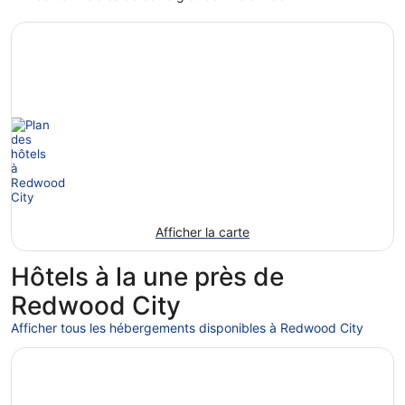
Afficher la carte
Hôtels à la une près de
Redwood City
Afficher tous les hébergements disponibles à Redwood City
S’ouvre dans une nouvelle fenêtre
Chancellor Hotel on Union Square