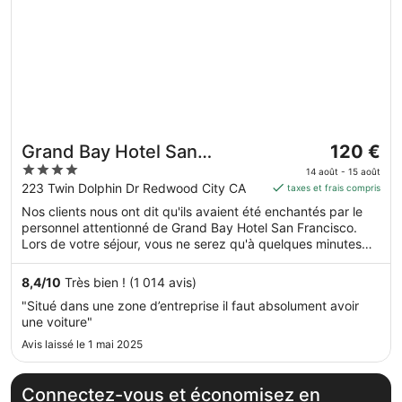
Le
Grand Bay Hotel San
120 €
prix
4
Francisco
14 août - 15 août
est
out
223 Twin Dolphin Dr Redwood City CA
taxes et frais compris
de 120 €
of
Nos clients nous ont dit qu'ils avaient été enchantés par le
par
5
personnel attentionné de Grand Bay Hotel San Francisco.
nuit
Lors de votre séjour, vous ne serez qu'à quelques minutes
du 14
de marche de Hiller Aviation Museum (musée de l'aviation).
août
Parmi les prestations de cet hébergement, on compte
8,4
/
10
Très bien ! (1 014 avis)
au 15
l'accès Wi-Fi à Internet gratuit, une piscine extérieure et un
"Situé dans une zone d’entreprise il faut absolument avoir
restaurant.
août.
une voiture"
Avis laissé le 1 mai 2025
Connectez-vous et économisez en