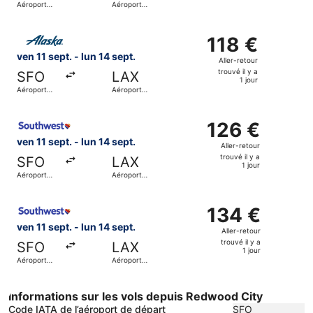
Aéroport
Aéroport
il
international
international
de San
de Los
y
Sélectionner le vol Alaska Airlines, décollant le ven 11 se
Francisco
Angeles
a
118 €
118 €
1
Aller-
ven 11 sept. - lun 14 sept.
Aller-retour
jour
retour,
trouvé il y a
SFO
LAX
trouvé
1 jour
Aéroport
Aéroport
il
international
international
de San
de Los
y
Sélectionner le vol Southwest Airlines, décollant le ven 11
Francisco
Angeles
a
126 €
126 €
1
Aller-
ven 11 sept. - lun 14 sept.
Aller-retour
jour
retour,
trouvé il y a
SFO
LAX
trouvé
1 jour
Aéroport
Aéroport
il
international
international
de San
de Los
y
Sélectionner le vol Southwest Airlines, décollant le ven 11
Francisco
Angeles
a
134 €
134 €
1
Aller-
ven 11 sept. - lun 14 sept.
Aller-retour
jour
retour,
trouvé il y a
SFO
LAX
trouvé
1 jour
Aéroport
Aéroport
il
international
international
de San
de Los
y
Francisco
Angeles
a
Informations sur les vols depuis Redwood City
1
Code IATA de l’aéroport de départ
SFO