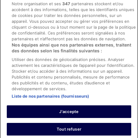
Mentions légales / Nous contacter
Notre organisation et ses
347
partenaires stockent et/ou
accèdent à des informations, telles que les identifiants uniques
Directives de contenu et signalement de contenus
de cookies pour traiter les données personnelles, sur un
appareil. Vous pouvez accepter ou gérer vos préférences en
Aide
cliquant ci-dessous ou à tout moment sur la page de la politique
de confidentialité. Ces préférences seront signalées à nos
Soutien
partenaires et n’affecteront pas les données de navigation.
Nos équipes ainsi que nos partenaires externes, traitent
Annuler votre réservation d’hôtel ou de propriété de vacances
des données selon les finalités suivantes :
Annuler votre vol
Utiliser des données de géolocalisation précises. Analyser
Échéances de remboursement
activement les caractéristiques de l’appareil pour l’identification.
Stocker et/ou accéder à des informations sur un appareil.
Utiliser un coupon ebookers
Publicités et contenu personnalisés, mesure de performance
des publicités et du contenu, études d’audience et
développement de services.
Liste de nos partenaires (fournisseurs)
Parmi les moyens de paiement acceptés sur ebookers.fr figurent :
American Express, Diner’s Club International, Mastercard, Visa, Visa
J'accepte
Electron, CartaSi, Carte Bleue, PayPal et Eurocard.
© 2026 Expedia, Inc., une entreprise d’Expedia Group. Tous droits
réservés. ebookers et le logo ebookers sont des marques
commerciales ou des marques déposées d’Expedia, Inc.
Tout refuser