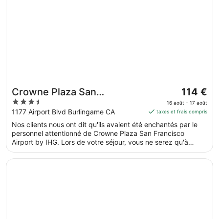
au 17
piscine extérieure et un centre de fitness.
août.
Le
Crowne Plaza San
114 €
prix
3.5
Francisco Airport by IHG
16 août - 17 août
est
out
1177 Airport Blvd Burlingame CA
taxes et frais compris
de 114 €
of
Nos clients nous ont dit qu'ils avaient été enchantés par le
par
5
personnel attentionné de Crowne Plaza San Francisco
nuit
Airport by IHG. Lors de votre séjour, vous ne serez qu'à
du 16
quelques minutes de marche de Baie de San Francisco. Vous
août
pourrez profiter de services et équipements comme l'accès
S’ouvre dans une nouvelle fenêtre
Sonesta Silicon Valley
au 17
Wi-Fi à Internet gratuit et une piscine couverte, sans oublier
un centre de fitness.
août.