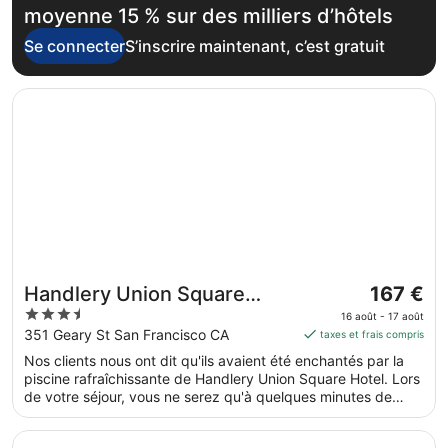
moyenne 15 % sur des milliers d’hôtels
Se connecter
S’inscrire maintenant, c’est gratuit
S’ouvre dans une nouvelle fenêtre
Handlery Union Square Hotel
Le
Handlery Union Square
167 €
prix
3.5
Hotel
16 août - 17 août
est
out
351 Geary St San Francisco CA
taxes et frais compris
de 167 €
of
Nos clients nous ont dit qu'ils avaient été enchantés par la
par
5
piscine rafraîchissante de Handlery Union Square Hotel. Lors
nuit
de votre séjour, vous ne serez qu'à quelques minutes de
du 16
marche de Place Union Square. Parmi les prestations de cet
août
hébergement, on compte l'accès Wi-Fi à Internet gratuit, une
S’ouvre dans une nouvelle fenêtre
Crowne Plaza San Francisco Airport by IHG