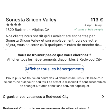
Le
Sonesta Silicon Valley
113 €
prix
4
5 sept. - 6 sept.
est
out
1820 Barber Ln Milpitas CA
taxes et frais compris
de 113 €
of
Nos clients nous ont dit qu'ils avaient été enchantés par
par
5
Sonesta Silicon Valley et son emplacement. Lors de votre
nuit
séjour, vous ne serez qu'à quelques minutes de marche de
du 5
Silicon Valley. Vous pourrez profiter de services et
sept.
équipements comme l'accès Wi-Fi à Internet gratuit et une
Vous ne trouvez pas ce que vous cherchez ?
au 6
piscine extérieure, sans oublier un restaurant.
Afficher tous les hébergements disponibles à Redwood City
sept..
Afficher tous les hébergements
Prix le plus bas trouvé au cours des 24 dernières heures sur la base d’un
séjour d’une nuit pour 2 adultes. Les prix et la disponibilité sont susceptibles
de changer. D’autres conditions peuvent s’appliquer.
Organiser vos vacances à Redwood City
Redwood City : vols en provenance de villes situées à