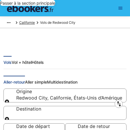
Passer à la section principale
Californie
Vols de Redwood City
Vols
Vol + hôtel
Hôtels
Vols pas cher au départ de
Redwood City
Aller-retour
Aller simple
Multidestination
Origine
Redwood City, Californie, États-Unis d’Amérique
Origine
Destination
Destination
Date de départ
Date de retour