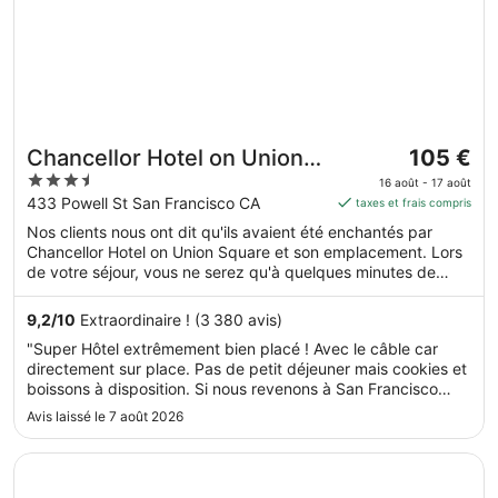
Le
Chancellor Hotel on Union
105 €
prix
3.5
Square
16 août - 17 août
est
out
433 Powell St San Francisco CA
taxes et frais compris
de 105 €
of
Nos clients nous ont dit qu'ils avaient été enchantés par
par
5
Chancellor Hotel on Union Square et son emplacement. Lors
nuit
de votre séjour, vous ne serez qu'à quelques minutes de
du 16
marche de Place Union Square. Parmi les prestations de cet
août
hébergement, on compte l'accès Wi-Fi à Internet gratuit, un
9,2
/
10
Extraordinaire ! (3 380 avis)
au 17
bar et un service de nettoyage à sec / blanchisserie.
"Super Hôtel extrêmement bien placé ! Avec le câble car
août.
directement sur place. Pas de petit déjeuner mais cookies et
boissons à disposition. Si nous revenons à San Francisco
nous reprendrons le même hôtel. Personnel agréable et pas
Avis laissé le 7 août 2026
de soucis avec la chambre"
S’ouvre dans une nouvelle fenêtre
The Marina Inn on San Francisco Bay