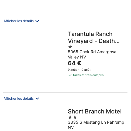
Afficher les détails
Tarantula Ranch
Vineyard - Death
1
Valley
5065 Cook Rd Amargosa
out
Valley NV
of
Le
64 €
5
prix
9 août - 10 août
est
taxes et frais compris
de
64 €
par
nuit
Afficher les détails
Short Branch Motel
2
3335 S Mustang Ln Pahrump
out
NV
of