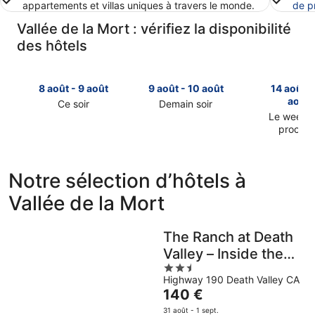
appartements et villas uniques à travers le monde.
de p
Vallée de la Mort : vérifiez la disponibilité
des hôtels
8 août - 9 août
9 août - 10 août
14 août -
août
Ce soir
Demain soir
Consulter
Consulter
Le week-
prochai
les
les
Consulter
prix
prix
les
à
à
prix
Vallée
Vallée
Notre sélection d’hôtels à
à
de
de
Vallée de la Mort
Vallée
la
la
de
Mort
Mort
la
pour
pour
The Ranch at Death
Mort
cette
demain
Valley – Inside the
pour
nuit,
soir,
2.5
le
Park
8
9
Highway 190 Death Valley CA
out
week-
août
août
Le
140 €
of
end
-
-
prix
5
prochain,
31 août - 1 sept.
9
10