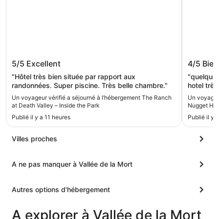
The Ranch at Death Valley – Inside
Pahrump
5/5
Excellent
4/5
Bien
the Park
"Hôtel très bien située par rapport aux
"quelques
randonnées. Super piscine. Très belle chambre."
hotel trè
cigarette
Un voyageur vérifié a séjourné à l’hébergement The Ranch
Un voyageu
bon stea
at Death Valley – Inside the Park
Nugget Hot
Publié il y a 11 heures
Publié il y 
Villes proches
A ne pas manquer à Vallée de la Mort
Autres options d'hébergement
A explorer à Vallée de la Mort