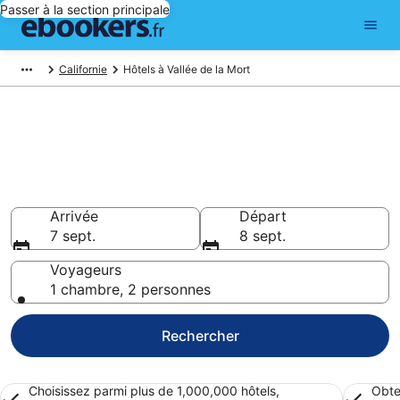
Passer à la section principale
Californie
Hôtels à Vallée de la Mort
Réserver un hôtel à Vallée de la
Mort – Choisissez parmi 79
hôtels
Hôtels à partir de 45 €
Arrivée
Départ
7 sept.
8 sept.
Voyageurs
1 chambre, 2 personnes
Rechercher
Choisissez parmi plus de 1,000,000 hôtels,
Obte