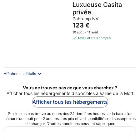
Luxueuse Casita
privée
Pahrump NV
Le
123 €
prix
10 août - 11 août
est
taxes et frais compris
de
123 €
par
nuit
Afficher les détails
Vous ne trouvez pas ce que vous cherchez ?
Afficher tous les hébergements disponibles à Vallée de la Mort
Afficher tous les hébergements
Prix le plus bas trouvé au cours des 24 dernières heures sur la base d’un
séjour d’une nuit pour 2 adultes. Les prix et la disponibilité sont susceptibles
de changer. D’autres conditions peuvent s’appliquer.