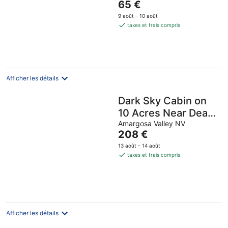
Le
65 €
5
prix
9 août - 10 août
est
taxes et frais compris
de
65 €
par
nuit
Afficher les détails
Dark Sky Cabin on
10 Acres Near Death
Valley
Amargosa Valley NV
Le
208 €
prix
13 août - 14 août
est
taxes et frais compris
de
208 €
par
nuit
Afficher les détails