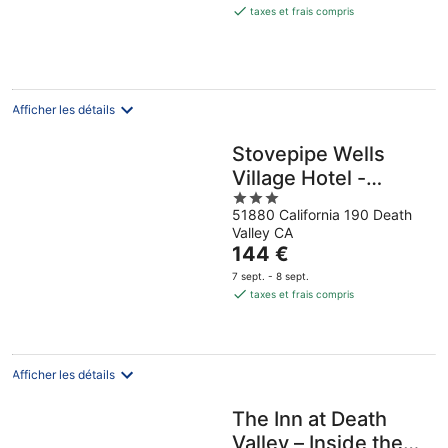
est
14
taxes et frais compris
août
août
de
août
140 €
-
par
16
nuit
août
Afficher les détails
Stovepipe Wells
Village Hotel -
3
Inside The Park
51880 California 190 Death
out
Valley CA
of
Le
144 €
5
prix
7 sept. - 8 sept.
est
taxes et frais compris
de
144 €
par
nuit
Afficher les détails
The Inn at Death
Valley – Inside the