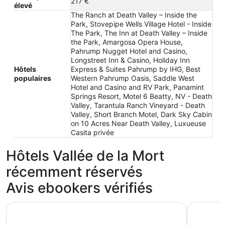
217 €
élevé
The Ranch at Death Valley – Inside the
Park, Stovepipe Wells Village Hotel - Inside
The Park, The Inn at Death Valley – Inside
the Park, Amargosa Opera House,
Pahrump Nugget Hotel and Casino,
Longstreet Inn & Casino, Holiday Inn
Hôtels
Express & Suites Pahrump by IHG, Best
populaires
Western Pahrump Oasis, Saddle West
Hotel and Casino and RV Park, Panamint
Springs Resort, Motel 6 Beatty, NV - Death
Valley, Tarantula Ranch Vineyard - Death
Valley, Short Branch Motel, Dark Sky Cabin
on 10 Acres Near Death Valley, Luxueuse
Casita privée
Hôtels Vallée de la Mort
récemment réservés
Avis ebookers vérifiés
The Ranch at Death Valley – Inside the Park
Pahrump N