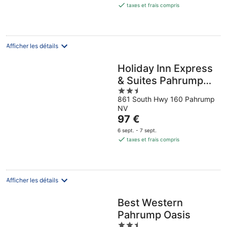
est
taxes et frais compris
de
45 €
par
nuit
Afficher les détails
Holiday Inn Express
& Suites Pahrump
2.5
by IHG
861 South Hwy 160 Pahrump
out
NV
of
Le
97 €
5
prix
6 sept. - 7 sept.
est
taxes et frais compris
de
97 €
par
nuit
Afficher les détails
Best Western
Pahrump Oasis
2.5