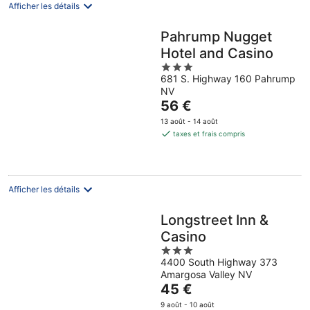
nuit
Afficher les détails
Pahrump Nugget
Hotel and Casino
3
681 S. Highway 160 Pahrump
out
NV
of
Le
56 €
5
prix
13 août - 14 août
est
taxes et frais compris
de
56 €
par
nuit
Afficher les détails
Longstreet Inn &
Casino
3
4400 South Highway 373
out
Amargosa Valley NV
of
Le
45 €
5
prix
9 août - 10 août