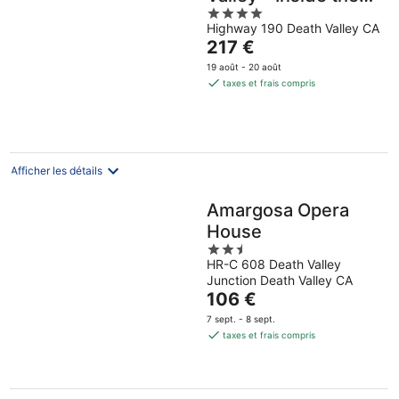
4
Park
Highway 190 Death Valley CA
out
Le
217 €
of
prix
5
19 août - 20 août
est
taxes et frais compris
de
217 €
par
nuit
Afficher les détails
Amargosa Opera
House
2.5
HR-C 608 Death Valley
out
Junction Death Valley CA
of
Le
106 €
5
prix
7 sept. - 8 sept.
est
taxes et frais compris
de
106 €
par