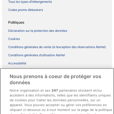
Tous les types d’hébergements
Codes promo d’ebookers
Politiques
Déclaration sur la protection des données
Cookies
Conditions générales de vente (à l’exception des réservations Abritel)
Conditions générales d’utilisation Abritel
Accessibilité
Comment fonctionne notre site
Nous prenons à coeur de protéger vos
Conditions générales du programme BONUS+ d’ebookers
données
Mentions légales / Nous contacter
Notre organisation et ses
347
partenaires stockent et/ou
accèdent à des informations, telles que les identifiants uniques
Directives de contenu et signalement de contenus
de cookies pour traiter les données personnelles, sur un
appareil. Vous pouvez accepter ou gérer vos préférences en
Aide
cliquant ci-dessous ou à tout moment sur la page de la politique