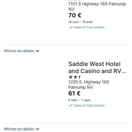
1101 S Highway 160 Pahrump
out
NV
of
Le
70 €
5
prix
18 août - 19 août
est
taxes et frais compris
de
70 €
par
nuit
Afficher les détails
Saddle West Hotel
and Casino and RV
2.5
Park
1220 S. Highway 160
out
Pahrump NV
of
Le
61 €
5
prix
6 sept. - 7 sept.
est
taxes et frais compris
de
61 €
par
nuit
Afficher les détails