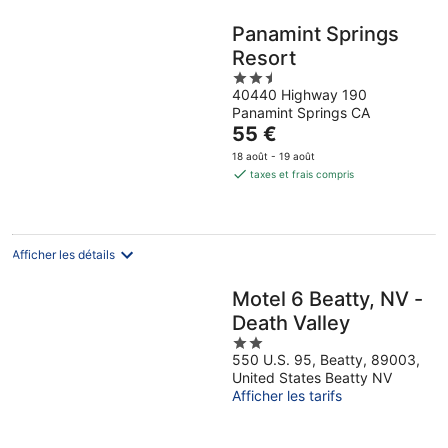
Panamint Springs
Resort
2.5
40440 Highway 190
out
Panamint Springs CA
of
Le
55 €
5
prix
18 août - 19 août
est
taxes et frais compris
de
55 €
par
nuit
Afficher les détails
Motel 6 Beatty, NV -
Death Valley
2
550 U.S. 95, Beatty, 89003,
out
United States Beatty NV
of
Afficher les tarifs
5