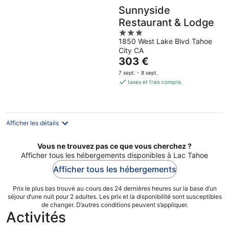
Sunnyside
Restaurant & Lodge
3
1850 West Lake Blvd Tahoe
out
City CA
of
Le
303 €
5
prix
7 sept. - 8 sept.
est
taxes et frais compris
de
303 €
par
nuit
Afficher les détails
Vous ne trouvez pas ce que vous cherchez ?
Afficher tous les hébergements disponibles à Lac Tahoe
Afficher tous les hébergements
Prix le plus bas trouvé au cours des 24 dernières heures sur la base d’un
séjour d’une nuit pour 2 adultes. Les prix et la disponibilité sont susceptibles
de changer. D’autres conditions peuvent s’appliquer.
Activités