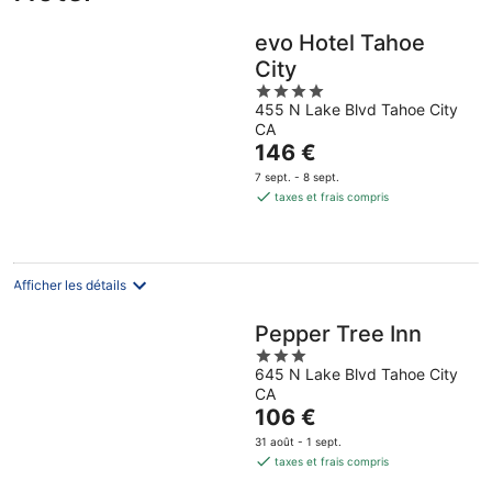
evo Hotel Tahoe
City
4
455 N Lake Blvd Tahoe City
out
CA
of
Le
146 €
5
prix
7 sept. - 8 sept.
est
taxes et frais compris
de
146 €
par
nuit
Afficher les détails
Pepper Tree Inn
3
645 N Lake Blvd Tahoe City
out
CA
of
Le
106 €
5
prix
31 août - 1 sept.
est
taxes et frais compris
de