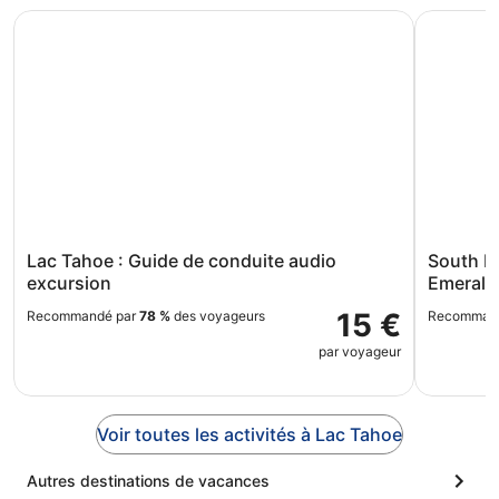
Lac Tahoe : Guide de conduite audio excursion
South Lake
Lac Tahoe : Guide de conduite audio
South La
excursion
Emerald
15 €
Recommandé par
78 %
des voyageurs
Recomman
par voyageur
Voir toutes les activités à Lac Tahoe
Autres destinations de vacances