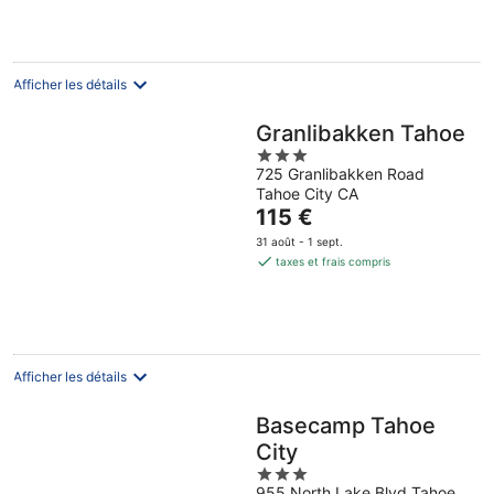
106 €
par
nuit
Afficher les détails
Granlibakken Tahoe
3
725 Granlibakken Road
out
Tahoe City CA
of
Le
115 €
5
prix
31 août - 1 sept.
est
taxes et frais compris
de
115 €
par
nuit
Afficher les détails
Basecamp Tahoe
City
3
955 North Lake Blvd Tahoe