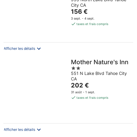
out
City CA
of
Le
156 €
5
prix
3 sept. - 4 sept.
est
taxes et frais compris
de
156 €
par
nuit
Afficher les détails
Mother Nature's Inn
2
551 N Lake Blvd Tahoe City
out
CA
of
Le
202 €
5
prix
31 août - 1 sept.
est
taxes et frais compris
de
202 €
par
nuit
Afficher les détails