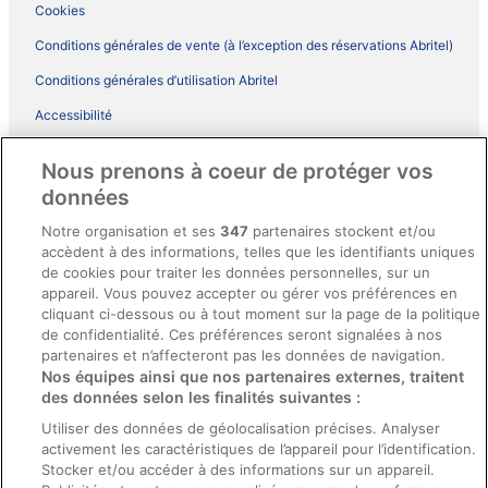
Cookies
Conditions générales de vente (à l’exception des réservations Abritel)
Conditions générales d’utilisation Abritel
Accessibilité
Comment fonctionne notre site
Nous prenons à coeur de protéger vos
Conditions générales du programme BONUS+ d’ebookers
données
Mentions légales / Nous contacter
Notre organisation et ses
347
partenaires stockent et/ou
accèdent à des informations, telles que les identifiants uniques
Directives de contenu et signalement de contenus
de cookies pour traiter les données personnelles, sur un
appareil. Vous pouvez accepter ou gérer vos préférences en
Aide
cliquant ci-dessous ou à tout moment sur la page de la politique
de confidentialité. Ces préférences seront signalées à nos
Soutien
partenaires et n’affecteront pas les données de navigation.
Nos équipes ainsi que nos partenaires externes, traitent
Annuler votre réservation d’hôtel ou de propriété de vacances
des données selon les finalités suivantes :
Annuler votre vol
Utiliser des données de géolocalisation précises. Analyser
activement les caractéristiques de l’appareil pour l’identification.
Échéances de remboursement
Stocker et/ou accéder à des informations sur un appareil.
Utiliser un coupon ebookers