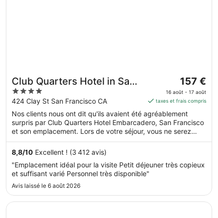
Le
Club Quarters Hotel in San
157 €
prix
4
Francisco
16 août - 17 août
est
out
424 Clay St San Francisco CA
taxes et frais compris
de 157 €
of
Nos clients nous ont dit qu'ils avaient été agréablement
par
5
surpris par Club Quarters Hotel Embarcadero, San Francisco
nuit
et son emplacement. Lors de votre séjour, vous ne serez
du 16
qu'à quelques minutes de marche de Embarcadero Center
août
(centre commercial). Dans cet hébergement, vous profiterez
8,8
/
10
Excellent ! (3 412 avis)
au 17
de prestations de choix comme l'accès Wi-Fi à Internet
"Emplacement idéal pour la visite Petit déjeuner très copieux
gratuit et un restaurant, sans oublier une salle de fitness
août.
et suffisant varié Personnel très disponible"
ouverte 24 h/24. Cet hébergement propose des services et
équipements pour chouchouter les boules de tous poils,
Avis laissé le 6 août 2026
notamment des gamelles pour l'eau et la nourriture.
S’ouvre dans une nouvelle fenêtre
Carmel Mission Inn