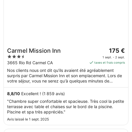
Le
Carmel Mission Inn
175 €
prix
3.5
1 sept. - 2 sept.
est
out
3665 Rio Rd Carmel CA
taxes et frais compris
de 175 €
of
Nos clients nous ont dit qu'ils avaient été agréablement
par
5
surpris par Carmel Mission Inn et son emplacement. Lors de
nuit
votre séjour, vous ne serez qu'à quelques minutes de
du 1
marche de The Barnyard. Dans cet hébergement, vous
sept.
profiterez de prestations de choix comme une piscine
8,8
/
10
Excellent ! (1 859 avis)
au 2
extérieure et un restaurant, sans oublier un centre de fitness.
"Chambre super confortable et spacieuse. Très cool la petite
sept..
terrasse avec table et chaises sur le bord de la piscine.
Piscine et spa très appréciés."
Avis laissé le 1 sept. 2025
S’ouvre dans une nouvelle fenêtre
Handlery Union Square Hotel