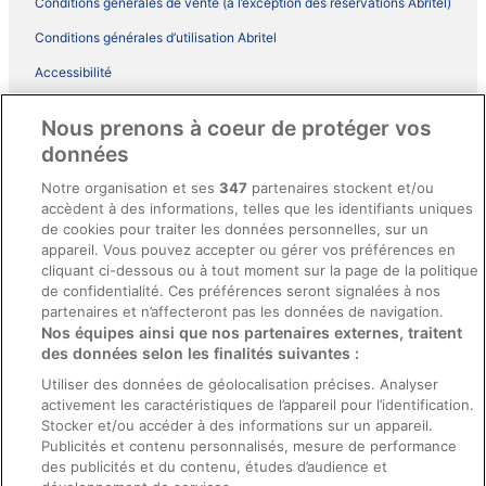
Conditions générales de vente (à l’exception des réservations Abritel)
Conditions générales d’utilisation Abritel
Accessibilité
Comment fonctionne notre site
Nous prenons à coeur de protéger vos
Conditions générales du programme BONUS+ d’ebookers
données
Mentions légales / Nous contacter
Notre organisation et ses
347
partenaires stockent et/ou
accèdent à des informations, telles que les identifiants uniques
Directives de contenu et signalement de contenus
de cookies pour traiter les données personnelles, sur un
appareil. Vous pouvez accepter ou gérer vos préférences en
Aide
cliquant ci-dessous ou à tout moment sur la page de la politique
de confidentialité. Ces préférences seront signalées à nos
Soutien
partenaires et n’affecteront pas les données de navigation.
Nos équipes ainsi que nos partenaires externes, traitent
Annuler votre réservation d’hôtel ou de propriété de vacances
des données selon les finalités suivantes :
Annuler votre vol
Utiliser des données de géolocalisation précises. Analyser
activement les caractéristiques de l’appareil pour l’identification.
Échéances de remboursement
Stocker et/ou accéder à des informations sur un appareil.
Utiliser un coupon ebookers
Publicités et contenu personnalisés, mesure de performance
des publicités et du contenu, études d’audience et