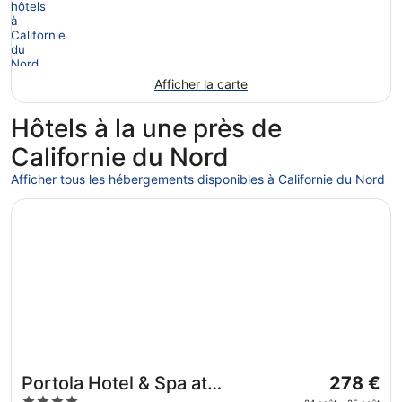
Afficher la carte
Hôtels à la une près de
Californie du Nord
Afficher tous les hébergements disponibles à Californie du Nord
S’ouvre dans une nouvelle fenêtre
Portola Hotel & Spa at Monterey Bay
Le
Portola Hotel & Spa at
278 €
prix
4