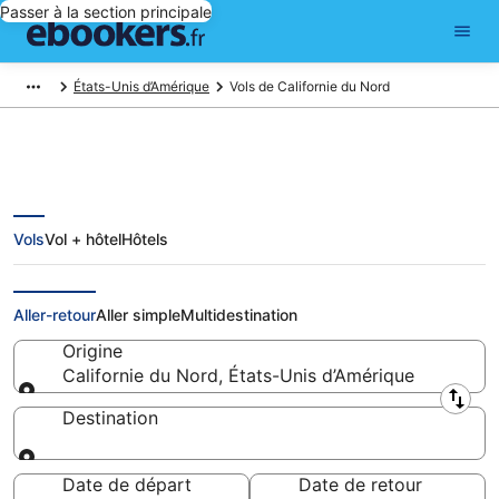
Passer à la section principale
États-Unis d’Amérique
Vols de Californie du Nord
Vols
Vol + hôtel
Hôtels
Vols pas cher au départ de
Californie du Nord
Aller-retour
Aller simple
Multidestination
Origine
Californie du Nord, États-Unis d’Amérique
Origine
Destination
Destination
Date de départ
Date de retour