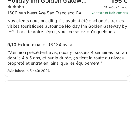
Holiday Inn Golden Gateway
155 €
prix
3.5
by IHG
31 août - 1 sept.
est
out
1500 Van Ness Ave San Francisco CA
taxes et frais compris
de 155 €
of
Nos clients nous ont dit qu'ils avaient été enchantés par les
par
5
visites touristiques autour de Holiday Inn Golden Gateway by
nuit
IHG. Lors de votre séjour, vous ne serez qu'à quelques
du 31
minutes de marche de Van Ness Avenue. Parmi les
août
prestations de cet hébergement, on compte l'accès Wi-Fi à
9
/
10
Extraordinaire ! (6 134 avis)
au 1
Internet gratuit, une piscine extérieure et une salle de fitness
"Voir mon précédent avis, nous y passons 4 semaines par an
ouverte 24 h/24.
sept..
depuis 4 à 5 ans, et sur la durée, ça tient la route au niveau
propreté et entretien, ainsi que les équipement."
Avis laissé le 5 août 2026
S’ouvre dans une nouvelle fenêtre
Hotel Riu Plaza Fisherman's Wharf