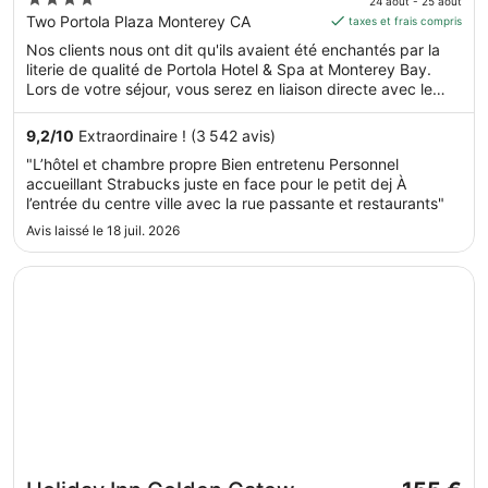
Monterey Bay
24 août - 25 août
est
out
Two Portola Plaza Monterey CA
taxes et frais compris
de 278 €
of
Nos clients nous ont dit qu'ils avaient été enchantés par la
par
5
literie de qualité de Portola Hotel & Spa at Monterey Bay.
nuit
Lors de votre séjour, vous serez en liaison directe avec le
du 24
centre des congrès et à seulement quelques minutes de
août
marche de Baie de Monterey. Vous pourrez profiter de
9,2
/
10
Extraordinaire ! (3 542 avis)
au 25
services et équipements comme 2 des restaurants et 2 des
"L’hôtel et chambre propre Bien entretenu Personnel
bars, sans oublier un spa proposant des soins complets. Cet
août.
accueillant Strabucks juste en face pour le petit dej À
hébergement propose des services et équipements pour
l’entrée du centre ville avec la rue passante et restaurants"
chouchouter les boules de tous poils, notamment des
gamelles pour l'eau et la nourriture.
Avis laissé le 18 juil. 2026
S’ouvre dans une nouvelle fenêtre
Holiday Inn Golden Gateway by IHG
Le