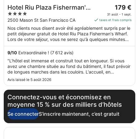
Le
Hotel Riu Plaza Fisherman's
179 €
prix
4
Wharf
31 août - 1 sept.
est
out
2500 Mason St San Francisco CA
taxes et frais compris
de 179 €
of
Nos clients nous disent avoir été agréablement surpris par le
par
5
petit déjeuner gratuit de Hotel Riu Plaza Fisherman's Wharf.
nuit
Lors de votre séjour, vous ne serez qu'à quelques minutes
du 31
de marche de Baie de San Francisco. Parmi les prestations
août
de cet hébergement, on compte l'accès Wi-Fi à Internet
9
/
10
Extraordinaire ! (7 612 avis)
au 1
gratuit, une piscine extérieure et un restaurant.
"L'hôtel est immense et construit tout en longueur. Si vous
sept..
avez une chambre située au fond du bâtiment, il faut prévoir
de longues marches dans les couloirs. L'accueil, en
revanche, s'est très bien passé et le personnel de la
Avis laissé le 5 août 2026
réception a été agréable. Le point faible reste le petit-
déjeuner. Le choix ..."
Connectez-vous et économisez en
moyenne 15 % sur des milliers d’hôtels
Se connecter
S’inscrire maintenant, c’est gratuit
S’ouvre dans une nouvelle fenêtre
Club Quarters Hotel in San Francisco