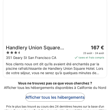
Le
Handlery Union Square
167 €
prix
3.5
Hotel
23 août - 24 août
est
out
351 Geary St San Francisco CA
taxes et frais compris
de 167 €
of
Nos clients nous ont dit qu'ils avaient été enchantés par la
par
5
piscine rafraîchissante de Handlery Union Square Hotel. Lors
nuit
de votre séjour, vous ne serez qu'à quelques minutes de
du 23
marche de Place Union Square. Parmi les prestations de cet
août
hébergement, on compte l'accès Wi-Fi à Internet gratuit, une
Vous ne trouvez pas ce que vous cherchez ?
au 24
piscine extérieure et un centre de fitness.
Afficher tous les hébergements disponibles à Californie du Nord
août.
Afficher tous les hébergements
Prix le plus bas trouvé au cours des 24 dernières heures sur la base d’un