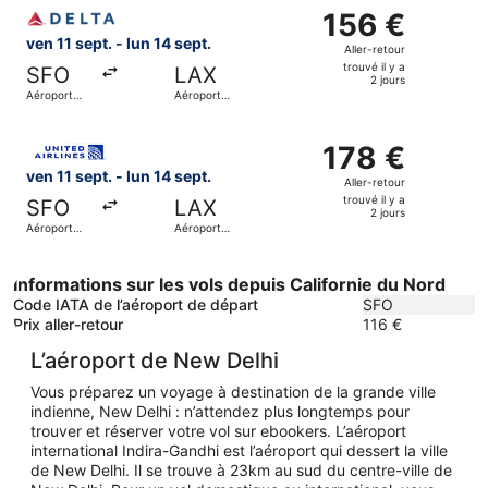
Sélectionner le vol Delta, décollant le ven 11 sept. de Aér
Francisco
Angeles
a
156 €
156 €
2
Aller-
ven 11 sept. - lun 14 sept.
Aller-retour
jours
retour,
trouvé il y a
SFO
LAX
trouvé
2 jours
Aéroport
Aéroport
il
international
international
de San
de Los
y
Sélectionner le vol United, décollant le ven 11 sept. de Aé
Francisco
Angeles
a
178 €
178 €
2
Aller-
ven 11 sept. - lun 14 sept.
Aller-retour
jours
retour,
trouvé il y a
SFO
LAX
trouvé
2 jours
Aéroport
Aéroport
il
international
international
de San
de Los
y
Francisco
Angeles
a
Informations sur les vols depuis Californie du Nord
2
Code IATA de l’aéroport de départ
SFO
jours
Prix aller-retour
116 €
L’aéroport de New Delhi
Vous préparez un voyage à destination de la grande ville
indienne, New Delhi : n’attendez plus longtemps pour
trouver et réserver votre vol sur ebookers. L’aéroport
international Indira-Gandhi est l’aéroport qui dessert la ville
de New Delhi. Il se trouve à 23km au sud du centre-ville de