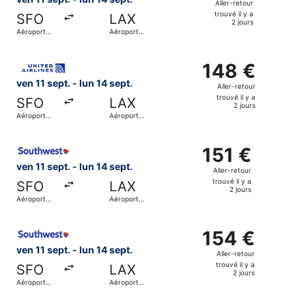
Aller-retour
jours
retour,
trouvé il y a
SFO
LAX
trouvé
2 jours
Aéroport
Aéroport
il
international
international
de San
de Los
y
Sélectionner le vol United, décollant le ven 11 sept. de Aé
Francisco
Angeles
a
148 €
148 €
2
Aller-
ven 11 sept. - lun 14 sept.
Aller-retour
jours
retour,
trouvé il y a
SFO
LAX
trouvé
2 jours
Aéroport
Aéroport
il
international
international
de San
de Los
y
Sélectionner le vol Southwest Airlines, décollant le ven 11
Francisco
Angeles
a
151 €
151 €
2
Aller-
ven 11 sept. - lun 14 sept.
Aller-retour
jours
retour,
trouvé il y a
SFO
LAX
trouvé
2 jours
Aéroport
Aéroport
il
international
international
de San
de Los
y
Sélectionner le vol Southwest Airlines, décollant le ven 11
Francisco
Angeles
a
154 €
154 €
2
Aller-
ven 11 sept. - lun 14 sept.
Aller-retour
jours
retour,
trouvé il y a
SFO
LAX
trouvé
2 jours
Aéroport
Aéroport
il
international
international
de San
de Los
y