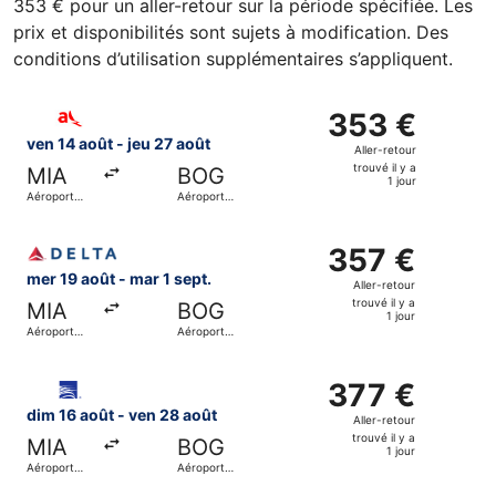
353 € pour un aller-retour sur la période spécifiée. Les
prix et disponibilités sont sujets à modification. Des
conditions d’utilisation supplémentaires s’appliquent.
Sélectionner le vol avianca, décollant le ven 14 août de Aé
353 €
353 €
Aller-
ven 14 août - jeu 27 août
Aller-retour
retour,
trouvé il y a
MIA
BOG
trouvé
1 jour
Aéroport
Aéroport
il
international
international
de Miami
El Dorado
y
Sélectionner le vol Delta, décollant le mer 19 août de Aéro
a
357 €
357 €
1
Aller-
mer 19 août - mar 1 sept.
Aller-retour
jour
retour,
trouvé il y a
MIA
BOG
trouvé
1 jour
Aéroport
Aéroport
il
international
international
de Miami
El Dorado
y
Sélectionner le vol Copa, décollant le dim 16 août de Aéro
a
377 €
377 €
1
Aller-
dim 16 août - ven 28 août
Aller-retour
jour
retour,
trouvé il y a
MIA
BOG
trouvé
1 jour
Aéroport
Aéroport
il
international
international
de Miami
El Dorado