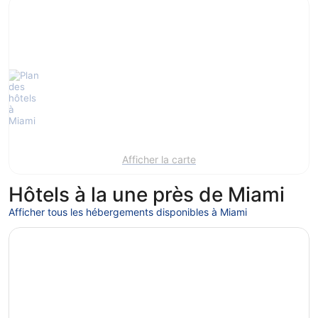
Afficher la carte
Hôtels à la une près de Miami
Afficher tous les hébergements disponibles à Miami
S’ouvre dans une nouvelle fenêtre
Loews Miami Beach Hotel – South Beach