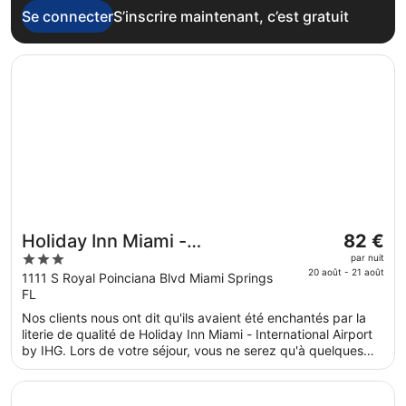
Se connecter
S’inscrire maintenant, c’est gratuit
S’ouvre dans une nouvelle fenêtre
Holiday Inn Miami - International Airport by IHG
Le
Holiday Inn Miami -
82 €
prix
3
International Airport by IHG
par nuit
est
20 août - 21 août
out
1111 S Royal Poinciana Blvd Miami Springs
de 82 €
FL
of
par
5
Nos clients nous ont dit qu'ils avaient été enchantés par la
nuit
literie de qualité de Holiday Inn Miami - International Airport
du 20
by IHG. Lors de votre séjour, vous ne serez qu'à quelques
août
minutes de marche de Miami River. L'accès Wi-Fi à Internet
au 21
gratuit, une navette gratuite vers et depuis l'aéroport et une
S’ouvre dans une nouvelle fenêtre
Eden Roc Miami Beach
navette gratuite vers les attractions locales sont disponibles.
août.