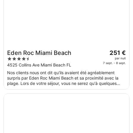
Le
Eden Roc Miami Beach
251 €
prix
4.5
par nuit
est
7 sept. - 8 sept.
out
4525 Collins Ave Miami Beach FL
de 251 €
of
Nos clients nous ont dit qu'ils avaient été agréablement
par
5
surpris par Eden Roc Miami Beach et sa proximité avec la
nuit
plage. Lors de votre séjour, vous ne serez qu'à quelques
du 7
minutes de marche de Promenade sur la plage de Miami. 3
sept.
des piscines extérieures, 2 des restaurants et un spa
S’ouvre dans une nouvelle fenêtre
InterContinental Miami by IHG
au 8
proposant des soins complets sont disponibles.
sept..