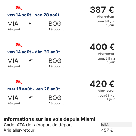
y
Sélectionner le vol avianca, décollant le ven 14 août de A
a
387 €
387 €
1
Aller-
ven 14 août - ven 28 août
Aller-retour
jour
retour,
trouvé il y a
MIA
BOG
trouvé
1 jour
Aéroport
Aéroport
il
international
international
de Miami
El Dorado
y
Sélectionner le vol avianca, décollant le ven 14 août de A
a
400 €
400 €
1
Aller-
ven 14 août - dim 30 août
Aller-retour
jour
retour,
trouvé il y a
MIA
BOG
trouvé
1 jour
Aéroport
Aéroport
il
international
international
de Miami
El Dorado
y
Sélectionner le vol avianca, décollant le mar 18 août de A
a
420 €
420 €
1
Aller-
mar 18 août - ven 28 août
Aller-retour
jour
retour,
trouvé il y a
MIA
BOG
trouvé
1 jour
Aéroport
Aéroport
il
international
international
de Miami
El Dorado
y
a
Informations sur les vols depuis Miami
1
Code IATA de l’aéroport de départ
MIA
jour
Prix aller-retour
457 €