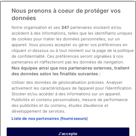
Comment fonctionne notre site
Nous prenons à coeur de protéger vos
Conditions générales du programme BONUS+ d’ebookers
données
Mentions légales / Nous contacter
Notre organisation et ses
347
partenaires stockent et/ou
accèdent à des informations, telles que les identifiants uniques
Directives de contenu et signalement de contenus
de cookies pour traiter les données personnelles, sur un
appareil. Vous pouvez accepter ou gérer vos préférences en
Aide
cliquant ci-dessous ou à tout moment sur la page de la politique
de confidentialité. Ces préférences seront signalées à nos
Soutien
partenaires et n’affecteront pas les données de navigation.
Nos équipes ainsi que nos partenaires externes, traitent
Annuler votre réservation d’hôtel ou de propriété de vacances
des données selon les finalités suivantes :
Annuler votre vol
Utiliser des données de géolocalisation précises. Analyser
Échéances de remboursement
activement les caractéristiques de l’appareil pour l’identification.
Stocker et/ou accéder à des informations sur un appareil.
Utiliser un coupon ebookers
Publicités et contenu personnalisés, mesure de performance
des publicités et du contenu, études d’audience et
développement de services.
Liste de nos partenaires (fournisseurs)
Parmi les moyens de paiement acceptés sur ebookers.fr figurent :
American Express, Diner’s Club International, Mastercard, Visa, Visa
J'accepte
Electron, CartaSi, Carte Bleue, PayPal et Eurocard.