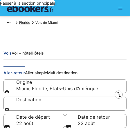
Passer à la section principale
Floride
Vols de Miami
Vols
Vol + hôtel
Hôtels
Vols pas cher au départ de Miami
Aller-retour
Aller simple
Multidestination
Origine
Miami, Floride, États-Unis d’Amérique
Origine
Destination
Destination
Date de départ
Date de retour
22 août
23 août