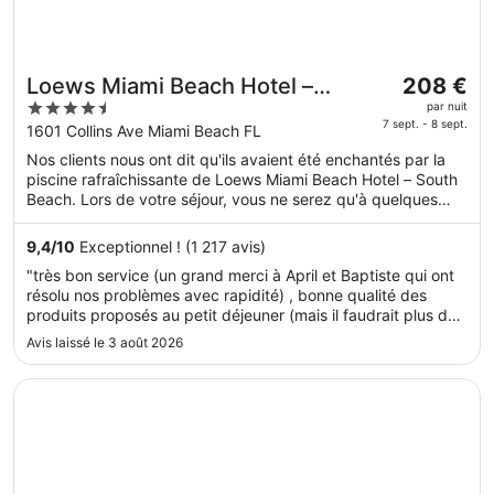
Le
Loews Miami Beach Hotel –
208 €
prix
4.5
South Beach
par nuit
est
7 sept. - 8 sept.
out
1601 Collins Ave Miami Beach FL
de 208 €
of
Nos clients nous ont dit qu'ils avaient été enchantés par la
par
5
piscine rafraîchissante de Loews Miami Beach Hotel – South
nuit
Beach. Lors de votre séjour, vous ne serez qu'à quelques
du 7
minutes de marche de Zone commerçante de Collins
sept.
Avenue. Parmi les prestations de cet hébergement, on
9,4
/
10
Exceptionnel ! (1 217 avis)
au 8
compte 4 des restaurants, un spa proposant des soins
"très bon service (un grand merci à April et Baptiste qui ont
complets et une piscine extérieure. Cet hébergement
sept..
résolu nos problèmes avec rapidité) , bonne qualité des
propose des services et équipements pour chouchouter les
produits proposés au petit déjeuner (mais il faudrait plus de
boules de tous poils, notamment des gamelles pour l'eau et
choix) , piscine un peu trop petite par rapport au nombre de
la nourriture.
Avis laissé le 3 août 2026
personnes , belle plage mais attention les parasols sont ..."
S’ouvre dans une nouvelle fenêtre
Fontainebleau Miami Beach