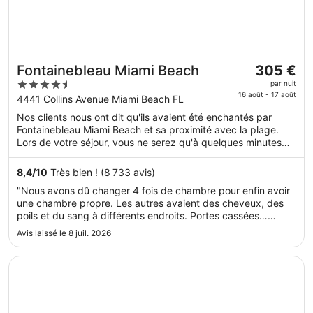
Le
Fontainebleau Miami Beach
305 €
prix
4.5
par nuit
est
16 août - 17 août
out
4441 Collins Avenue Miami Beach FL
de 305 €
of
Nos clients nous ont dit qu'ils avaient été enchantés par
par
5
Fontainebleau Miami Beach et sa proximité avec la plage.
nuit
Lors de votre séjour, vous ne serez qu'à quelques minutes
du 16
de marche de Plage de Miami Beach. L'accès Wi-Fi à
août
Internet gratuit, 4 des piscines extérieures et 9 des
8,4
/
10
Très bien ! (8 733 avis)
au 17
restaurants sont disponibles.
"Nous avons dû changer 4 fois de chambre pour enfin avoir
août.
une chambre propre. Les autres avaient des cheveux, des
poils et du sang à différents endroits. Portes cassées…
Seulement 59$ de remise et aucun surclassement malgré le
Avis laissé le 8 juil. 2026
fait que l’on nous avait promis 200$. La piscine est très bien
mais le ..."
S’ouvre dans une nouvelle fenêtre
Pullman Miami Airport