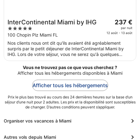
Le
InterContinental Miami by IHG
237 €
prix
5
par nuit
est
12 août - 13 août
out
100 Chopin Plz Miami FL
de 237 €
of
Nos clients nous ont dit qu'ils avaient été agréablement
par
5
surpris par le petit déjeuner de InterContinental Miami by
nuit
IHG. Lors de votre séjour, vous ne serez qu'à quelques
du 12
minutes de marche de Bayfront Park. Parmi les prestations
août
de cet hébergement, on compte l'accès Wi-Fi à Internet
Vous ne trouvez pas ce que vous cherchez ?
au 13
gratuit, 3 des restaurants et 2 des bars. Cet hébergement
Afficher tous les hébergements disponibles à Miami
propose des services et équipements pour chouchouter les
août.
boules de tous poils, notamment des gamelles pour l'eau et
Afficher tous les hébergements
la nourriture.
Prix le plus bas trouvé au cours des 24 dernières heures sur la base d’un
séjour d’une nuit pour 2 adultes. Les prix et la disponibilité sont susceptibles
de changer. D’autres conditions peuvent s’appliquer.
Organiser vos vacances à Miami
Autres vols depuis Miami