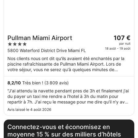
Le
Pullman Miami Airport
107 €
prix
4
par nuit
est
18 août - 19 août
out
5800 Waterford District Drive Miami FL
de 107 €
of
Nos clients nous ont dit qu'ils avaient été enchantés par la
par
5
piscine rafraîchissante de Pullman Miami Airport. Lors de
nuit
votre séjour, vous ne serez qu'à quelques minutes de
du 18
marche de Parc de bureaux Waterford at Blue Lagoon.
août
L'accès Wi-Fi à Internet gratuit, une navette gratuite vers et
8,2
/
10
Très bien ! (3 809 avis)
au 19
depuis l'aéroport et une piscine extérieure sont disponibles.
"J'ai attendu la navette pendant pres de 3h et finalement j'ai
août.
du payer un taxi me rendre a l'hotel à 3h du matin pour
repartir à 7h. J'ai reçu le message pour me dire qu'il n'y avait
plus de bus à partir de minuit 9h après mon depart, à
Avis laissé le 4 août 2026
16h43."
Connectez-vous et économisez en
moyenne 15 % sur des milliers d’hôtels