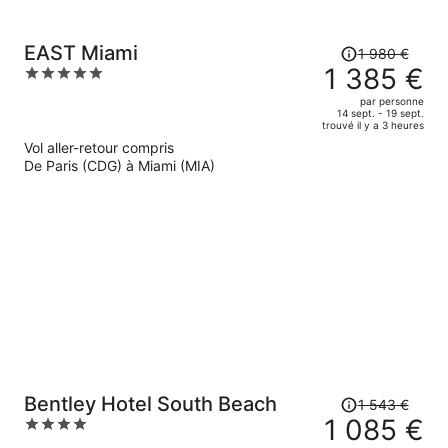
Le
EAST Miami
1 980 €
prix
1 385 €
5
était
out
par personne
de
of
14 sept. - 19 sept.
trouvé il y a 3 heures
1
5
Vol aller-retour compris
980 €.
De Paris (CDG) à Miami (MIA)
Le
prix
est
maintenant
de
1
385 €
par
personne.
Le
Bentley Hotel South Beach
1 543 €
prix
1 085 €
4
était
out