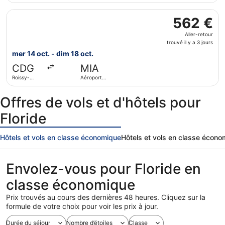
6
Gaulle
de Miami
Sélectionner le vol United, décollant le mer 14 oct. de Roi
jours
562 €
562 €
Aller-
Aller-retour
retour,
trouvé il y a 3 jours
trouvé
mer 14 oct. - dim 18 oct.
il
CDG
MIA
y
Roissy-
Aéroport
a
Charles de
international
3
Gaulle
de Miami
Offres de vols et d'hôtels pour
jours
Floride
Hôtels et vols en classe économique
Hôtels et vols en classe écon
Envolez-vous pour Floride en
classe économique
Prix trouvés au cours des dernières 48 heures. Cliquez sur la
formule de votre choix pour voir les prix à jour.
Durée du séjour
Nombre d’étoiles
Classe