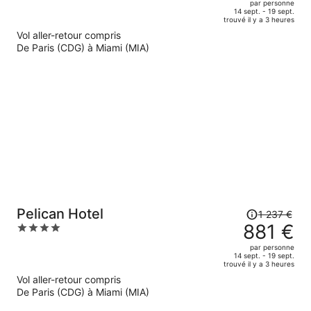
par personne
de
of
14 sept. - 19 sept.
trouvé il y a 3 heures
1
5
Vol aller-retour compris
543 €.
De Paris (CDG) à Miami (MIA)
Le
prix
est
maintenant
de
1
085 €
par
personne.
Le
Pelican Hotel
1 237 €
prix
881 €
4
était
out
par personne
de
of
14 sept. - 19 sept.
trouvé il y a 3 heures
1
5
Vol aller-retour compris
237 €.
De Paris (CDG) à Miami (MIA)
Le
prix