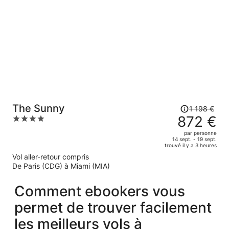
est
maintenant
de
881 €
par
personne.
Le
The Sunny
1 198 €
prix
872 €
4
était
out
par personne
de
of
14 sept. - 19 sept.
trouvé il y a 3 heures
1
5
Vol aller-retour compris
198 €.
De Paris (CDG) à Miami (MIA)
Le
prix
Comment ebookers vous
est
maintenant
permet de trouver facilement
de
872 €
les meilleurs vols à