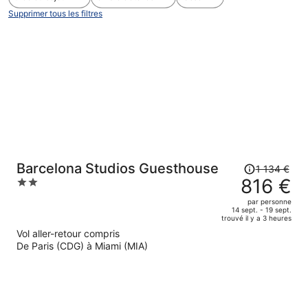
Supprimer tous les filtres
Le
Barcelona Studios Guesthouse
1 134 €
prix
816 €
2
était
out
par personne
de
of
14 sept. - 19 sept.
trouvé il y a 3 heures
1
5
Vol aller-retour compris
134 €.
De Paris (CDG) à Miami (MIA)
Le
prix
est
maintenant
de