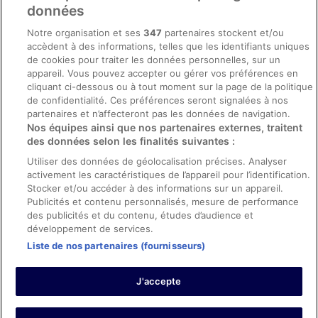
Conditions générales du programme BONUS+ d’ebookers
données
Mentions légales / Nous contacter
Notre organisation et ses
347
partenaires stockent et/ou
accèdent à des informations, telles que les identifiants uniques
Directives de contenu et signalement de contenus
de cookies pour traiter les données personnelles, sur un
appareil. Vous pouvez accepter ou gérer vos préférences en
Aide
cliquant ci-dessous ou à tout moment sur la page de la politique
de confidentialité. Ces préférences seront signalées à nos
Soutien
partenaires et n’affecteront pas les données de navigation.
Nos équipes ainsi que nos partenaires externes, traitent
Annuler votre réservation d’hôtel ou de propriété de vacances
des données selon les finalités suivantes :
Annuler votre vol
Utiliser des données de géolocalisation précises. Analyser
activement les caractéristiques de l’appareil pour l’identification.
Échéances de remboursement
Stocker et/ou accéder à des informations sur un appareil.
Utiliser un coupon ebookers
Publicités et contenu personnalisés, mesure de performance
des publicités et du contenu, études d’audience et
développement de services.
Liste de nos partenaires (fournisseurs)
Parmi les moyens de paiement acceptés sur ebookers.fr figurent :
American Express, Diner’s Club International, Mastercard, Visa, Visa
J'accepte
Electron, CartaSi, Carte Bleue, PayPal et Eurocard.
© 2026 Expedia, Inc., une entreprise d’Expedia Group. Tous droits
réservés. ebookers et le logo ebookers sont des marques