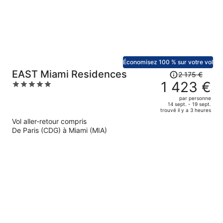
816 €
par
personne.
Économisez 100 % sur votre vol
Le
EAST Miami Residences
2 175 €
prix
1 423 €
5
était
out
par personne
de
of
14 sept. - 19 sept.
trouvé il y a 3 heures
2
5
Vol aller-retour compris
175 €.
De Paris (CDG) à Miami (MIA)
Le
prix
est
maintenant
de
1
423 €
par
personne.