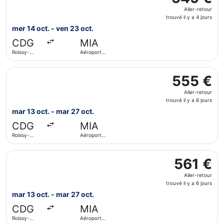
Aller-
Aller-retour
retour,
trouvé il y a 4 jours
trouvé
mer 14 oct. - ven 23 oct.
il
CDG
MIA
y
Roissy-
Aéroport
a
Charles de
international
4
Gaulle
de Miami
Sélectionner le vol British Airways, décollant le mar 13 oc
jours
555 €
555 €
Aller-
Aller-retour
retour,
trouvé il y a 6 jours
trouvé
mar 13 oct. - mar 27 oct.
il
CDG
MIA
y
Roissy-
Aéroport
a
Charles de
international
6
Gaulle
de Miami
Sélectionner le vol Air France, décollant le mar 13 oct. de
jours
561 €
561 €
Aller-
Aller-retour
retour,
trouvé il y a 6 jours
trouvé
mar 13 oct. - mar 27 oct.
il
CDG
MIA
y
Roissy-
Aéroport
a
Charles de
international