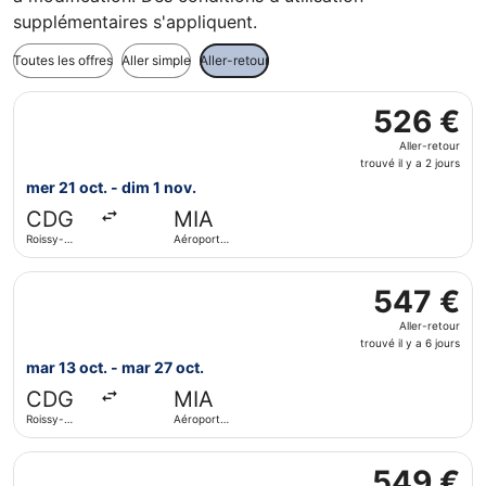
supplémentaires s'appliquent.
Toutes les offres
Aller simple
Aller-retour
Sélectionner le vol Iberia, décollant le mer 21 oct. de Roi
526 €
526 €
Aller-
Aller-retour
retour,
trouvé il y a 2 jours
trouvé
mer 21 oct. - dim 1 nov.
il
CDG
MIA
y
Roissy-
Aéroport
a
Charles de
international
2
Gaulle
de Miami
Sélectionner le vol American Airlines, décollant le mar 13 
jours
547 €
547 €
Aller-
Aller-retour
retour,
trouvé il y a 6 jours
trouvé
mar 13 oct. - mar 27 oct.
il
CDG
MIA
y
Roissy-
Aéroport
a
Charles de
international
6
Gaulle
de Miami
Sélectionner le vol Swiss International Air Lines, décollan
jours
549 €
549 €