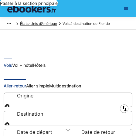
Passer à la section principale
États-Unis d’Amérique
Vols à destination de Floride
Vols
Vol + hôtel
Hôtels
Vols Floride: réserver un billet
d'avion pas cher
Aller-retour
Aller simple
Multidestination
Origine
Origine
Destination
Destination
Date de départ
Date de retour