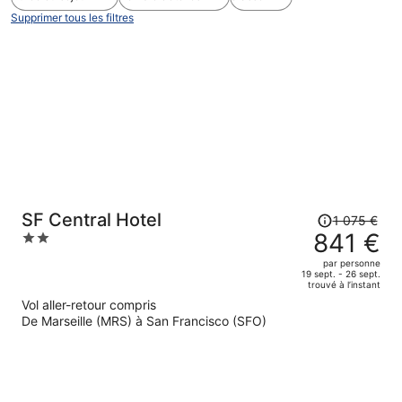
Supprimer tous les filtres
Le
SF Central Hotel
1 075 €
prix
841 €
2
était
out
par personne
de
of
19 sept. - 26 sept.
trouvé à l’instant
1
5
Vol aller-retour compris
075 €.
De Marseille (MRS) à San Francisco (SFO)
Le
prix
est
maintenant
de