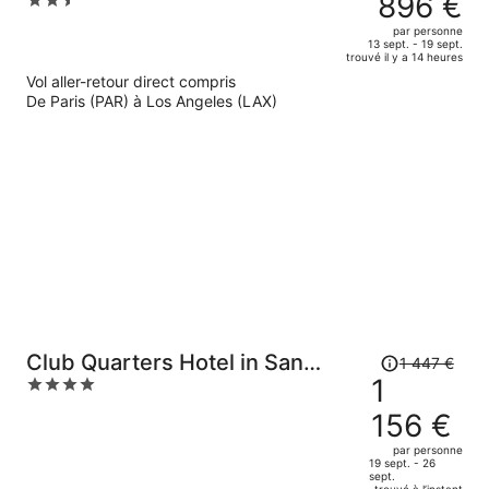
896 €
2.5
était
out
par personne
de
of
13 sept. - 19 sept.
trouvé il y a 14 heures
1
5
Vol aller-retour direct compris
139 €.
De Paris (PAR) à Los Angeles (LAX)
Le
prix
est
maintenant
de
896 €
par
personne.
Le
Club Quarters Hotel in San
1 447 €
prix
1
4
Francisco
était
out
156 €
de
of
1
5
par personne
19 sept. - 26
447 €.
sept.
trouvé à l’instant