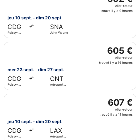
Aller-
Aller-retour
retour,
trouvé il y a 9 heures
trouvé
jeu 10 sept. - dim 20 sept.
il
CDG
SNA
y
Roissy-
John Wayne
a
Charles de
9
Gaulle
Sélectionner le vol Lufthansa, décollant le mer 23 sept. d
heures
605 €
605 €
Aller-
Aller-retour
retour,
trouvé il y a 16 heures
trouvé
mer 23 sept. - dim 27 sept.
il
CDG
ONT
y
Roissy-
Aéroport
a
Charles de
international
16
Gaulle
d’Ontario
Sélectionner le vol Swiss International Air Lines, décollan
heures
607 €
607 €
Aller-
Aller-retour
retour,
trouvé il y a 11 heures
trouvé
jeu 10 sept. - dim 20 sept.
il
CDG
LAX
y
Roissy-
Aéroport
a
Charles de
international