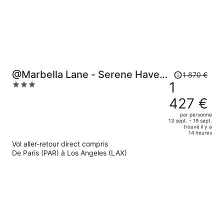
841 €
par
personne.
Le
@Marbella Lane - Serene Haven
1 870 €
prix
1
3
Retreat
était
out
427 €
de
of
1
5
par personne
13 sept. - 19 sept.
870 €.
trouvé il y a
Le
14 heures
prix
Vol aller-retour direct compris
est
De Paris (PAR) à Los Angeles (LAX)
maintenant
de
1
427 €
par
personne.