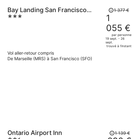
Le
Bay Landing San Francisco
1 377 €
prix
1
3
Airport Hotel
était
out
055 €
de
of
1
5
par personne
19 sept. - 26
377 €.
sept.
Le
trouvé à l’instant
prix
Vol aller-retour compris
est
De Marseille (MRS) à San Francisco (SFO)
maintenant
de
1
055 €
par
personne.
Le
Ontario Airport Inn
1 139 €
prix