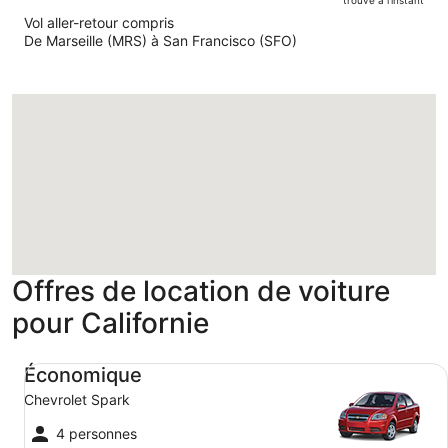
Le
prix
Vol aller-retour compris
est
De Marseille (MRS) à San Francisco (SFO)
maintenant
de
1
156 €
par
personne.
Chargement
Offres de location de voiture
pour Californie
Économique Chevrolet Spark
Économique
Chevrolet Spark
4 personnes