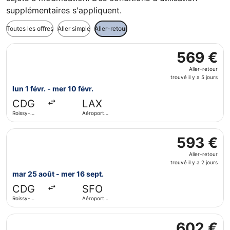
supplémentaires s'appliquent.
Toutes les offres
Aller simple
Aller-retour
Sélectionner le vol Iberia, décollant le lun 1 févr. de Roi
569 €
569 €
Aller-
Aller-retour
retour,
trouvé il y a 5 jours
trouvé
lun 1 févr. - mer 10 févr.
il
CDG
LAX
y
Roissy-
Aéroport
a
Charles de
international
5
Gaulle
de Los
Sélectionner le vol Lufthansa, décollant le mar 25 août de
Angeles
jours
593 €
593 €
Aller-
Aller-retour
retour,
trouvé il y a 2 jours
trouvé
mar 25 août - mer 16 sept.
il
CDG
SFO
y
Roissy-
Aéroport
a
Charles de
international
2
Gaulle
de San
Sélectionner le vol Iberia, décollant le jeu 10 sept. de Ro
Francisco
jours
602 €
602 €