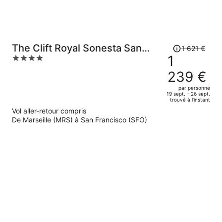
Le
The Clift Royal Sonesta San
1 621 €
prix
1
4
Francisco
était
out
239 €
de
of
1
5
par personne
19 sept. - 26 sept.
621 €.
trouvé à l’instant
Le
Vol aller-retour compris
prix
De Marseille (MRS) à San Francisco (SFO)
est
maintenant
de
1
239 €
par
personne.