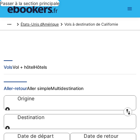
Passer à la section principale
États-Unis d’Amérique
Vols à destination de Californie
Vols
Vol + hôtel
Hôtels
Vols Californie: réserver un billet
d'avion pas cher
Aller-retour
Aller simple
Multidestination
Origine
Origine
Destination
Destination
Date de départ
Date de retour