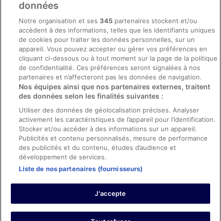
données
Mentions légales / Nous contacter
Notre organisation et ses
345
partenaires stockent et/ou
accèdent à des informations, telles que les identifiants uniques
Directives de contenu et signalement de contenus
de cookies pour traiter les données personnelles, sur un
appareil. Vous pouvez accepter ou gérer vos préférences en
Aide
cliquant ci-dessous ou à tout moment sur la page de la politique
de confidentialité. Ces préférences seront signalées à nos
Soutien
partenaires et n’affecteront pas les données de navigation.
Nos équipes ainsi que nos partenaires externes, traitent
Annuler votre réservation d’hôtel ou de propriété de vacances
des données selon les finalités suivantes :
Annuler votre vol
Utiliser des données de géolocalisation précises. Analyser
activement les caractéristiques de l’appareil pour l’identification.
Échéances de remboursement
Stocker et/ou accéder à des informations sur un appareil.
Utiliser un coupon ebookers
Publicités et contenu personnalisés, mesure de performance
des publicités et du contenu, études d’audience et
développement de services.
Liste de nos partenaires (fournisseurs)
Parmi les moyens de paiement acceptés sur ebookers.fr figurent :
American Express, Diner’s Club International, Mastercard, Visa, Visa
J'accepte
Electron, CartaSi, Carte Bleue, PayPal et Eurocard.
© 2026 Expedia, Inc., une entreprise d’Expedia Group. Tous droits
réservés. ebookers et le logo ebookers sont des marques
commerciales ou des marques déposées d’Expedia, Inc.