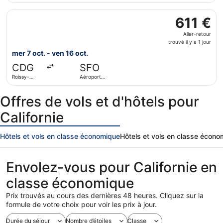
11
Gaulle
de Los
Sélectionner le vol British Airways, décollant le mer 7 oct
Angeles
heures
611 €
611 €
Aller-
Aller-retour
retour,
trouvé il y a 1 jour
trouvé
mer 7 oct. - ven 16 oct.
il
CDG
SFO
y
Roissy-
Aéroport
a
Charles de
international
1
Gaulle
de San
Francisco
Offres de vols et d'hôtels pour
jour
Californie
Hôtels et vols en classe économique
Hôtels et vols en classe écon
Envolez-vous pour Californie en
classe économique
Prix trouvés au cours des dernières 48 heures. Cliquez sur la
formule de votre choix pour voir les prix à jour.
Durée du séjour
Nombre d’étoiles
Classe