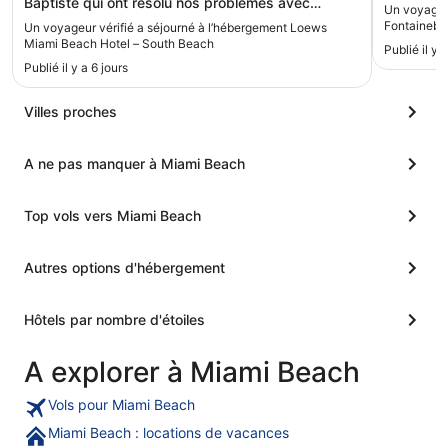
Baptiste qui ont résolu nos problèmes avec
Un voyageur
rapidité) , bonne qualité des produits proposés au
Fontainebl
Un voyageur vérifié a séjourné à l’hébergement Loews
petit déjeuner (mais il faudrait plus de choix) ,
Miami Beach Hotel – South Beach
Publié il y 
piscine un peu trop petite par rapport au nombre
Publié il y a 6 jours
de personnes , belle plage mais attention les
parasols sont payants , belle salle de sport"
Villes proches
A ne pas manquer à Miami Beach
Top vols vers Miami Beach
Autres options d'hébergement
Hôtels par nombre d'étoiles
A explorer à Miami Beach
Vols pour Miami Beach
Miami Beach : locations de vacances