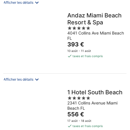
nuit
Afficher les détails
Andaz Miami Beach
Resort & Spa
5
4041 Collins Ave Miami Beach
out
FL
of
Le
393 €
5
prix
10 août - 11 août
est
taxes et frais compris
de
393 €
par
nuit
Afficher les détails
1 Hotel South Beach
5
2341 Collins Avenue Miami
out
Beach FL
of
Le
556 €
5
prix
17 août - 18 août
est
taxes et frais compris