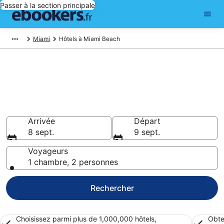
Passer à la section principale
Miami
Hôtels à Miami Beach
Réserver un hôtel à Miami
Beach – Choisissez parmi 4 419
hôtels
Hôtels à partir de 85 €
Arrivée
Départ
8 sept.
9 sept.
Voyageurs
1 chambre, 2 personnes
Rechercher
Choisissez parmi plus de 1,000,000 hôtels,
Obte