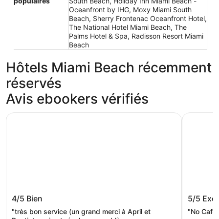
populaires
South Beach, Holiday Inn Miami Beach -
Oceanfront by IHG, Moxy Miami South
Beach, Sherry Frontenac Oceanfront Hotel,
The National Hotel Miami Beach, The
Palms Hotel & Spa, Radisson Resort Miami
Beach
Hôtels Miami Beach récemment
réservés
Avis ebookers vérifiés
Loews Miami Beach Hotel – South Beach
Fontaineb
Loews Miami Beach Hotel – South
Fontain
4/5
Bien
5/5
Exce
Beach
"très bon service (un grand merci à April et
"No Cafe 