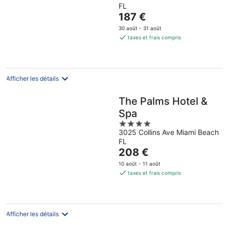
FL
of
Le
187 €
5
prix
30 août - 31 août
est
taxes et frais compris
de
187 €
par
nuit
Afficher les détails
The Palms Hotel &
Spa
4
3025 Collins Ave Miami Beach
out
FL
of
Le
208 €
5
prix
10 août - 11 août
est
taxes et frais compris
de
208 €
par
nuit
Afficher les détails