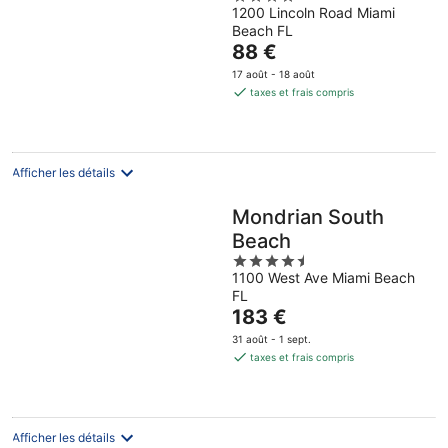
1200 Lincoln Road Miami
out
Beach FL
of
Le
88 €
5
prix
17 août - 18 août
est
taxes et frais compris
de
88 €
par
nuit
Afficher les détails
Mondrian South
Beach
4.5
1100 West Ave Miami Beach
out
FL
of
Le
183 €
5
prix
31 août - 1 sept.
est
taxes et frais compris
de
183 €
par
nuit
Afficher les détails