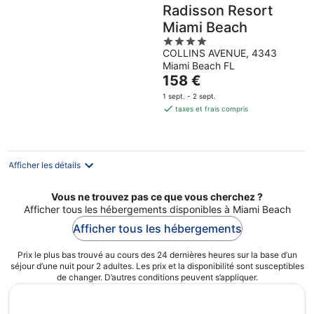
Radisson Resort
Miami Beach
4
COLLINS AVENUE, 4343
out
Miami Beach FL
of
Le
158 €
5
prix
1 sept. - 2 sept.
est
taxes et frais compris
de
158 €
par
nuit
Afficher les détails
Vous ne trouvez pas ce que vous cherchez ?
Afficher tous les hébergements disponibles à Miami Beach
Afficher tous les hébergements
Prix le plus bas trouvé au cours des 24 dernières heures sur la base d’un
séjour d’une nuit pour 2 adultes. Les prix et la disponibilité sont susceptibles
de changer. D’autres conditions peuvent s’appliquer.