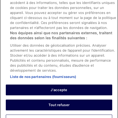
accèdent à des informations, telles que les identifiants uniques
Directives de contenu et signalement de contenus
de cookies pour traiter les données personnelles, sur un
appareil. Vous pouvez accepter ou gérer vos préférences en
Aide
cliquant ci-dessous ou à tout moment sur la page de la politique
de confidentialité. Ces préférences seront signalées à nos
Soutien
partenaires et n’affecteront pas les données de navigation.
Nos équipes ainsi que nos partenaires externes, traitent
Annuler votre réservation d’hôtel ou de propriété de vacances
des données selon les finalités suivantes :
Annuler votre vol
Utiliser des données de géolocalisation précises. Analyser
Échéances de remboursement
activement les caractéristiques de l’appareil pour l’identification.
Stocker et/ou accéder à des informations sur un appareil.
Utiliser un coupon ebookers
Publicités et contenu personnalisés, mesure de performance
des publicités et du contenu, études d’audience et
développement de services.
Liste de nos partenaires (fournisseurs)
Parmi les moyens de paiement acceptés sur ebookers.fr figurent :
American Express, Diner’s Club International, Mastercard, Visa, Visa
J'accepte
Electron, CartaSi, Carte Bleue, PayPal et Eurocard.
© 2026 Expedia, Inc., une entreprise d’Expedia Group. Tous droits
réservés. ebookers et le logo ebookers sont des marques
commerciales ou des marques déposées d’Expedia, Inc.
Tout refuser