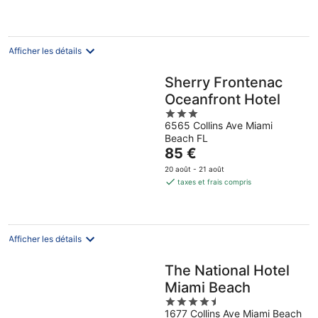
de
142 €
par
nuit
Afficher les détails
Sherry Frontenac
Oceanfront Hotel
3
6565 Collins Ave Miami
out
Beach FL
of
Le
85 €
5
prix
20 août - 21 août
est
taxes et frais compris
de
85 €
par
nuit
Afficher les détails
The National Hotel
Miami Beach
4.5
1677 Collins Ave Miami Beach
out