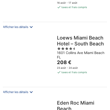
prix
-
16 août - 17 août
est
taxes et frais compris
16
de
août
304 €
par
nuit
Afficher les détails
Loews Miami Beach
Hotel – South Beach
4.5
1601 Collins Ave Miami Beach
out
FL
of
Le
208 €
5
prix
23 août - 24 août
est
taxes et frais compris
de
208 €
par
nuit
Afficher les détails
Eden Roc Miami
Beach