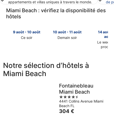
appartements et villas uniques à travers le monde.
de p
Miami Beach : vérifiez la disponibilité des
hôtels
9 août - 10 août
10 août - 11 août
14 août -
août
Ce soir
Demain soir
Consulter
Consulter
Le week-
prochai
les
les
Consulter
prix
prix
les
à
à
prix
Miami
Miami
Notre sélection d’hôtels à
à
Beach
Beach
Miami Beach
Miami
pour
pour
Beach
cette
demain
pour
nuit,
soir,
Fontainebleau
le
9
10
Miami Beach
week-
août
août
4.5
end
-
-
4441 Collins Avenue Miami
out
prochain,
10
11
Beach FL
of
14
août
août
Le
304 €
5
août