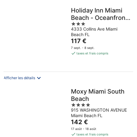
Holiday Inn Miami
Beach - Oceanfront
3
by IHG
4333 Collins Ave Miami
out
Beach FL
of
Le
117 €
5
prix
7 sept. - 8 sept.
est
taxes et frais compris
de
117 €
par
nuit
Afficher les détails
Moxy Miami South
Beach
4
915 WASHINGTON AVENUE
out
Miami Beach FL
of
Le
142 €
5
prix
17 août - 18 août
est
taxes et frais compris