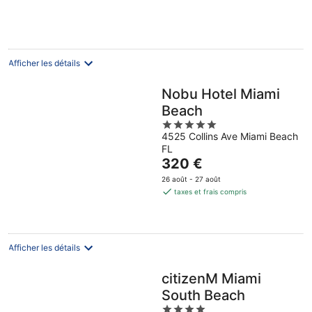
de
556 €
par
nuit
Afficher les détails
Nobu Hotel Miami
Beach
5
4525 Collins Ave Miami Beach
out
FL
of
Le
320 €
5
prix
26 août - 27 août
est
taxes et frais compris
de
320 €
par
nuit
Afficher les détails
citizenM Miami
South Beach
4