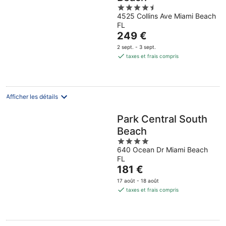
4.5
4525 Collins Ave Miami Beach
out
FL
of
Le
249 €
5
prix
2 sept. - 3 sept.
est
taxes et frais compris
de
249 €
par
nuit
Afficher les détails
Park Central South
Beach
4
640 Ocean Dr Miami Beach
out
FL
of
Le
181 €
5
prix
17 août - 18 août
est
taxes et frais compris
de
181 €
par