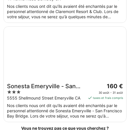
de 278 €
of
Nos clients nous ont dit qu'ils avaient été enchantés par le
par
5
personnel attentionné de Claremont Resort & Club. Lors de
nuit
votre séjour, vous ne serez qu'à quelques minutes de
du 9
marche de Université de Californie à Berkeley. 3 des
août
piscines extérieures, 3 des restaurants et 3 des bars sont
S’ouvre dans une nouvelle fenêtre
Sonesta Emeryville - San Francisco Bay Bridge
au 10
disponibles. Cet hébergement propose des services et
équipements pour chouchouter les boules de tous poils,
août.
notamment des gamelles pour l'eau et la nourriture.
Le
Sonesta Emeryville - San
160 €
prix
3
Francisco Bay Bridge
30 août - 31 août
est
out
5555 Shellmound Street Emeryville CA
taxes et frais compris
de 160 €
of
Nos clients nous ont dit qu'ils avaient été enchantés par le
par
5
personnel attentionné de Sonesta Emeryville - San Francisco
nuit
Bay Bridge. Lors de votre séjour, vous ne serez qu'à
du 30
quelques minutes de marche de Baie de San Francisco.
août
Dans cet hébergement, vous profiterez de prestations de
Vous ne trouvez pas ce que vous cherchez ?