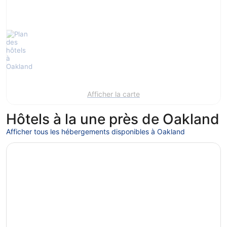
Afficher la carte
Hôtels à la une près de Oakland
Afficher tous les hébergements disponibles à Oakland
S’ouvre dans une nouvelle fenêtre
Oakland Marriott City Center