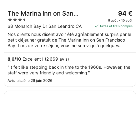
Le
The Marina Inn on San
94 €
prix
3.5
Francisco Bay
9 août - 10 août
est
out
68 Monarch Bay Dr San Leandro CA
taxes et frais compris
de 94 €
of
Nos clients nous disent avoir été agréablement surpris par le
par
5
petit déjeuner gratuit de The Marina Inn on San Francisco
nuit
Bay. Lors de votre séjour, vous ne serez qu'à quelques
du 9
minutes de marche de Baie de San Francisco. Dans cet
août
hébergement, vous profiterez de prestations de choix
8,6
/
10
Excellent ! (2 669 avis)
au 10
comme l'accès Wi-Fi à Internet gratuit et une navette
"It felt like stepping back in time to the 1960s. However, the
gratuite vers et depuis l'aéroport, sans oublier une piscine
août.
staff were very friendly and welcoming."
extérieure.
Avis laissé le 29 juin 2026
S’ouvre dans une nouvelle fenêtre
DoubleTree by Hilton Hotel Berkeley Marina