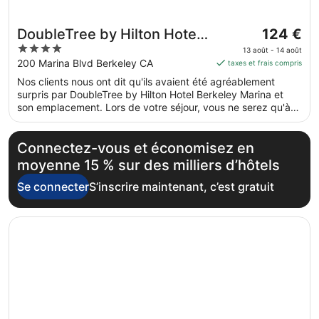
Le
DoubleTree by Hilton Hotel
124 €
prix
4
Berkeley Marina
13 août - 14 août
est
out
200 Marina Blvd Berkeley CA
taxes et frais compris
de 124 €
of
Nos clients nous ont dit qu'ils avaient été agréablement
par
5
surpris par DoubleTree by Hilton Hotel Berkeley Marina et
nuit
son emplacement. Lors de votre séjour, vous ne serez qu'à
du 13
quelques minutes de marche de Baie de San Francisco.
août
Dans cet hébergement, vous profiterez de prestations de
au 14
choix comme l'accès Wi-Fi à Internet gratuit et une piscine
Connectez-vous et économisez en
couverte, sans oublier un restaurant.
août.
moyenne 15 % sur des milliers d’hôtels
Se connecter
S’inscrire maintenant, c’est gratuit
S’ouvre dans une nouvelle fenêtre
Hilton Garden Inn San Francisco/Oakland Bay Bridge