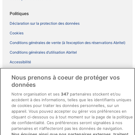
Politiques
Déclaration sur la protection des données
Cookies
Conditions générales de vente (à l’exception des réservations Abritel)
Conditions générales d’utilisation Abritel
Accessibilité
Comment fonctionne notre site
Nous prenons à coeur de protéger vos
Conditions générales du programme BONUS+ d’ebookers
données
Mentions légales / Nous contacter
Notre organisation et ses
347
partenaires stockent et/ou
accèdent à des informations, telles que les identifiants uniques
Directives de contenu et signalement de contenus
de cookies pour traiter les données personnelles, sur un
appareil. Vous pouvez accepter ou gérer vos préférences en
Aide
cliquant ci-dessous ou à tout moment sur la page de la politique
de confidentialité. Ces préférences seront signalées à nos
Soutien
partenaires et n’affecteront pas les données de navigation.
Nos équipes ainsi que nos partenaires externes, traitent
Annuler votre réservation d’hôtel ou de propriété de vacances