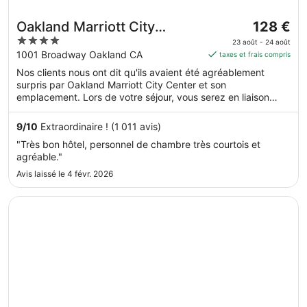
Le
Oakland Marriott City
128 €
prix
4
Center
23 août - 24 août
est
out
1001 Broadway Oakland CA
taxes et frais compris
de 128 €
of
Nos clients nous ont dit qu'ils avaient été agréablement
par
5
surpris par Oakland Marriott City Center et son
nuit
emplacement. Lors de votre séjour, vous serez en liaison
du 23
directe avec le centre des congrès et à seulement quelques
août
minutes de marche de Oakland Convention Center. Dans cet
9
/
10
Extraordinaire ! (1 011 avis)
au 24
hébergement, vous profiterez de prestations de choix
"Très bon hôtel, personnel de chambre très courtois et
comme l'accès Wi-Fi à Internet gratuit et un restaurant, sans
août.
agréable."
oublier une salle de fitness ouverte 24 h/24. Cet
hébergement propose des services et équipements pour
Avis laissé le 4 févr. 2026
chouchouter les boules de tous poils, notamment des
gamelles pour l'eau et la nourriture.
S’ouvre dans une nouvelle fenêtre
The Marina Inn on San Francisco Bay