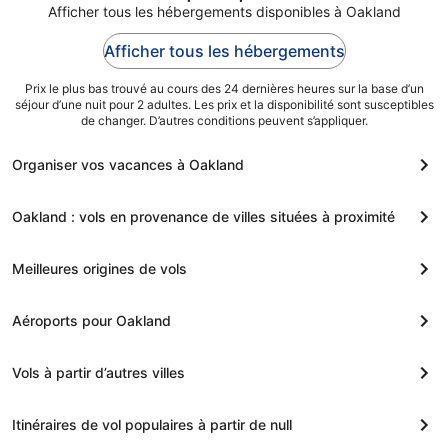
au 31
choix comme l'accès Wi-Fi à Internet gratuit et une piscine
Afficher tous les hébergements disponibles à Oakland
couverte, sans oublier un restaurant. Cet hébergement
août.
propose des services et équipements pour chouchouter les
Afficher tous les hébergements
boules de tous poils, notamment des gamelles pour l'eau et
la nourriture.
Prix le plus bas trouvé au cours des 24 dernières heures sur la base d’un
séjour d’une nuit pour 2 adultes. Les prix et la disponibilité sont susceptibles
de changer. D’autres conditions peuvent s’appliquer.
Organiser vos vacances à Oakland
Oakland : vols en provenance de villes situées à proximité
Meilleures origines de vols
Aéroports pour Oakland
Vols à partir d’autres villes
Itinéraires de vol populaires à partir de null