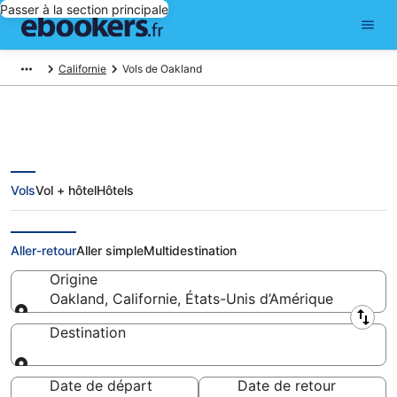
Passer à la section principale
Californie
Vols de Oakland
Vols
Vol + hôtel
Hôtels
Vols pas cher au départ de
Oakland
Aller-retour
Aller simple
Multidestination
Origine
Oakland, Californie, États-Unis d’Amérique
Origine
Destination
Destination
Date de départ
Date de retour