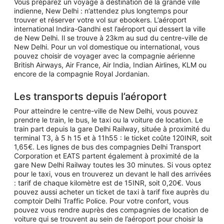
Vous préparez un voyage à destination de la grande ville
indienne, New Delhi : n’attendez plus longtemps pour
trouver et réserver votre vol sur ebookers. L’aéroport
international Indira-Gandhi est l’aéroport qui dessert la ville
de New Delhi. Il se trouve à 23km au sud du centre-ville de
New Delhi. Pour un vol domestique ou international, vous
pouvez choisir de voyager avec la compagnie aérienne
British Airways, Air France, Air India, Indian Airlines, KLM ou
encore de la compagnie Royal Jordanian.
Les transports depuis l’aéroport
Pour atteindre le centre-ville de New Delhi, vous pouvez
prendre le train, le bus, le taxi ou la voiture de location. Le
train part depuis la gare Delhi Railway, située à proximité du
terminal T3, à 5 h 15 et à 11h55 : le ticket coûte 120INR, soit
1,65€. Les lignes de bus des compagnies Delhi Transport
Corporation et EATS partent également à proximité de la
gare New Delhi Railway toutes les 30 minutes. Si vous optez
pour le taxi, vous en trouverez un devant le hall des arrivées
: tarif de chaque kilomètre est de 15INR, soit 0,20€. Vous
pouvez aussi acheter un ticket de taxi à tarif fixe auprès du
comptoir Delhi Traffic Police. Pour votre confort, vous
pouvez vous rendre auprès des compagnies de location de
voiture qui se trouvent au sein de l’aéroport pour choisir la