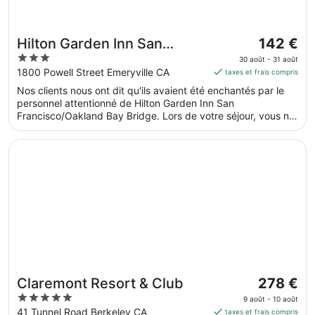
Le
Hilton Garden Inn San
142 €
prix
3
Francisco/Oakland Bay
30 août - 31 août
est
out
1800 Powell Street Emeryville CA
taxes et frais compris
Bridge
de 142 €
of
Nos clients nous ont dit qu'ils avaient été enchantés par le
par
5
personnel attentionné de Hilton Garden Inn San
nuit
Francisco/Oakland Bay Bridge. Lors de votre séjour, vous ne
du 30
serez qu'à quelques minutes de marche de Baie de San
août
Francisco. Dans cet hébergement, vous profiterez de
S’ouvre dans une nouvelle fenêtre
Claremont Resort & Club
au 31
prestations de choix comme l'accès Wi-Fi à Internet gratuit
et un restaurant, sans oublier une salle de fitness ouverte 24
août.
h/24.
Le
Claremont Resort & Club
278 €
prix
5
9 août - 10 août
est
out
41 Tunnel Road Berkeley CA
taxes et frais compris