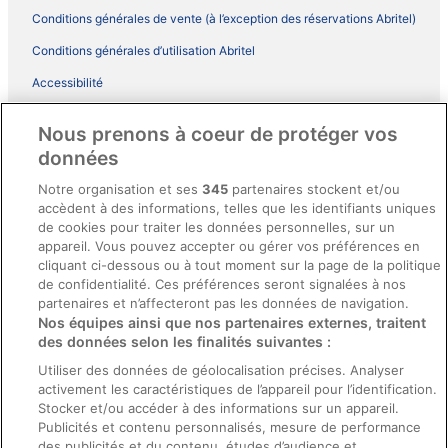
Conditions générales de vente (à l’exception des réservations Abritel)
Conditions générales d’utilisation Abritel
Accessibilité
Comment fonctionne notre site
Nous prenons à coeur de protéger vos
Conditions générales du programme BONUS+ d’ebookers
données
Mentions légales / Nous contacter
Notre organisation et ses
345
partenaires stockent et/ou
accèdent à des informations, telles que les identifiants uniques
Directives de contenu et signalement de contenus
de cookies pour traiter les données personnelles, sur un
appareil. Vous pouvez accepter ou gérer vos préférences en
Aide
cliquant ci-dessous ou à tout moment sur la page de la politique
de confidentialité. Ces préférences seront signalées à nos
Soutien
partenaires et n’affecteront pas les données de navigation.
Nos équipes ainsi que nos partenaires externes, traitent
Annuler votre réservation d’hôtel ou de propriété de vacances
des données selon les finalités suivantes :
Annuler votre vol
Utiliser des données de géolocalisation précises. Analyser
Échéances de remboursement
activement les caractéristiques de l’appareil pour l’identification.
Stocker et/ou accéder à des informations sur un appareil.
Utiliser un coupon ebookers
Publicités et contenu personnalisés, mesure de performance
des publicités et du contenu, études d’audience et