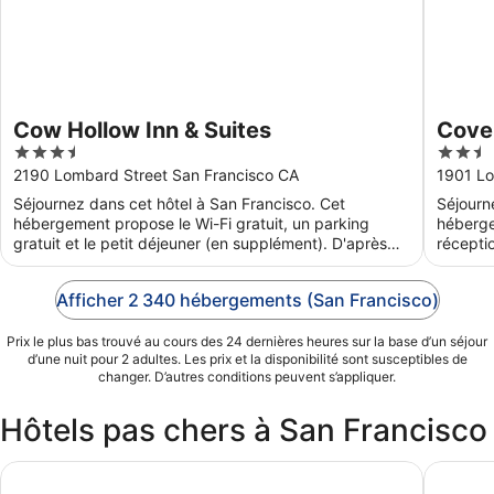
Cow Hollow Inn & Suites
Cove
3.5
2.5
out
out
2190 Lombard Street San Francisco CA
1901 Lo
of
of
Séjournez dans cet hôtel à San Francisco. Cet
Séjourn
5
5
hébergement propose le Wi-Fi gratuit, un parking
héberge
gratuit et le petit déjeuner (en supplément). D'après
récepti
les avis ...
quotidie
Afficher 2 340 hébergements (San Francisco)
Prix le plus bas trouvé au cours des 24 dernières heures sur la base d’un séjour
d’une nuit pour 2 adultes. Les prix et la disponibilité sont susceptibles de
changer. D’autres conditions peuvent s’appliquer.
Hôtels pas chers à San Francisco
Travelodge by Wyndham San Francisco Airport North
Hotel N