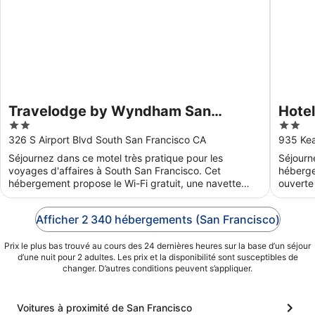
Travelodge by Wyndham San
Hote
2
2
Francisco Airport North
out
out
326 S Airport Blvd South San Francisco CA
935 Kea
of
of
Séjournez dans ce motel très pratique pour les
Séjourn
5
5
voyages d'affaires à South San Francisco. Cet
héberge
hébergement propose le Wi-Fi gratuit, une navette
ouverte 
gratuite desservant ...
nos ...
Afficher 2 340 hébergements (San Francisco)
Prix le plus bas trouvé au cours des 24 dernières heures sur la base d’un séjour
d’une nuit pour 2 adultes. Les prix et la disponibilité sont susceptibles de
changer. D’autres conditions peuvent s’appliquer.
Voitures à proximité de San Francisco