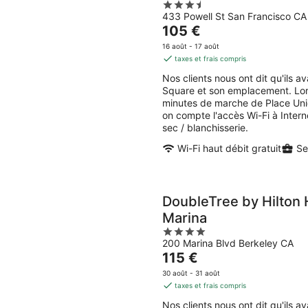
3.5
433 Powell St San Francisco CA
out
Le
105 €
of
prix
5
16 août - 17 août
est
taxes et frais compris
de
Nos clients nous ont dit qu'ils 
105 €
Square et son emplacement. Lors
par
minutes de marche de Place Uni
nuit
on compte l'accès Wi-Fi à Intern
sec / blanchisserie.
Wi-Fi haut débit gratuit
Se
DoubleTree by Hilton 
Marina
4
200 Marina Blvd Berkeley CA
out
Le
115 €
of
prix
5
30 août - 31 août
est
taxes et frais compris
de
Nos clients nous ont dit qu'ils 