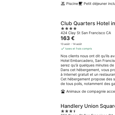
Piscine
Petit déjeuner incl
Club Quarters Hotel i
4
424 Clay St San Francisco CA
out
Le
163 €
of
prix
5
13 août - 14 août
est
taxes et frais compris
de
Nos clients nous ont dit qu'ils 
163 €
Hotel Embarcadero, San Francisc
par
serez qu'à quelques minutes de
nuit
Dans cet hébergement, vous prof
à Internet gratuit et un restaura
Cet hébergement propose des se
de tous poils, notamment des gam
Animaux de compagnie acce
Handlery Union Squar
3.5