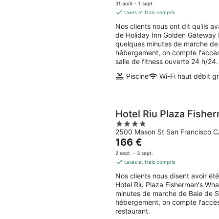
7
end,
prix
5
31 août - 1 sept.
août
7
est
taxes et frais compris
-
août
de
Nos clients nous ont dit qu'ils a
8
-
155 €
de Holiday Inn Golden Gateway b
août
9
par
quelques minutes de marche de 
août
nuit
hébergement, on compte l'accès W
salle de fitness ouverte 24 h/24.
Piscine
Wi-Fi haut débit gr
Hotel Riu Plaza Fishe
4
2500 Mason St San Francisco C
out
Le
166 €
of
prix
5
2 sept. - 3 sept.
est
taxes et frais compris
de
Nos clients nous disent avoir ét
166 €
Hotel Riu Plaza Fisherman's Whar
par
minutes de marche de Baie de Sa
nuit
hébergement, on compte l'accès W
restaurant.