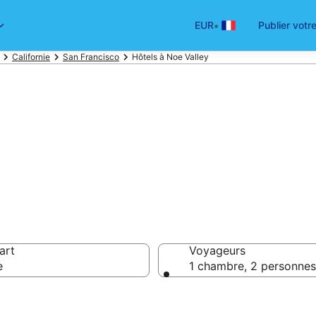
•
EUR
Publier votr
Californie
San Francisco
Hôtels à Noe Valley
hôtels pas chers
art
Voyageurs
e
1 chambre, 2 personnes