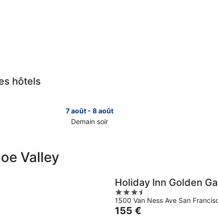
des hôtels
7 août - 8 août
Demain soir
Consulter
Consult
les
les
prix
prix
Noe Valley
à
à
Noe
Noe
Valley
Valley
Holiday Inn Golden G
pour
pour
3.5
demain
ce
1500 Van Ness Ave San Francis
out
soir,
week-
Le
155 €
of