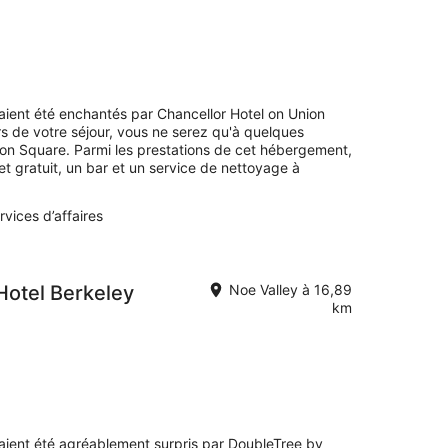
avaient été enchantés par Chancellor Hotel on Union
 de votre séjour, vous ne serez qu'à quelques
on Square. Parmi les prestations de cet hébergement,
et gratuit, un bar et un service de nettoyage à
rvices d’affaires
Hotel Berkeley
Noe Valley à 16,89
km
avaient été agréablement surpris par DoubleTree by