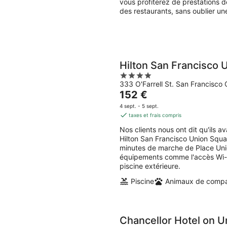
vous profiterez de prestations d
des restaurants, sans oublier une
Hilton San Francisco 
4
333 O'Farrell St. San Francisco
out
Le
152 €
of
prix
5
4 sept. - 5 sept.
est
taxes et frais compris
de
Nos clients nous ont dit qu'ils 
152 €
Hilton San Francisco Union Squa
par
minutes de marche de Place Unio
nuit
équipements comme l'accès Wi-Fi 
piscine extérieure.
Piscine
Animaux de compa
Chancellor Hotel on U