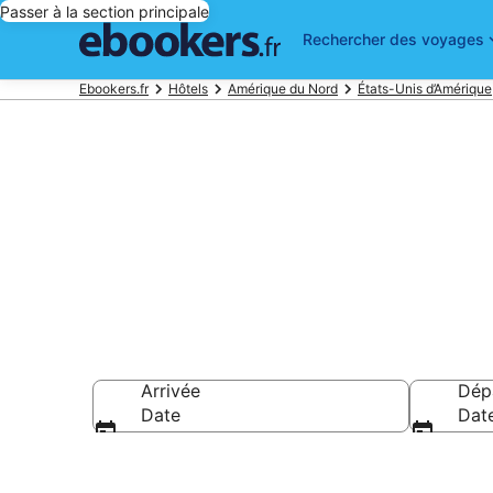
Passer à la section principale
Rechercher des voyages
Ebookers.fr
Hôtels
Amérique du Nord
États-Unis d’Amérique
Réservez des 
Arrivée
Dép
Date
Dat