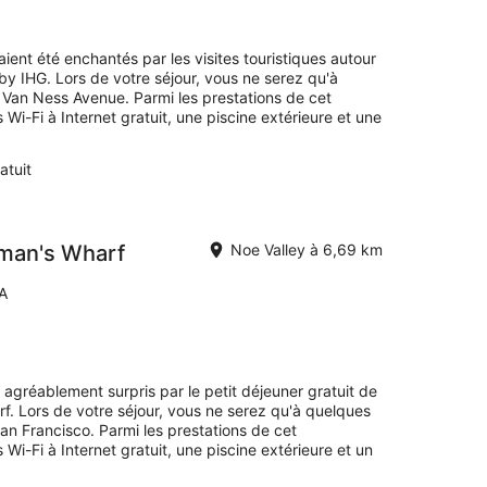
end
prochain,
14
vaient été enchantés par les visites touristiques autour
août
y IHG. Lors de votre séjour, vous ne serez qu'à
-
Van Ness Avenue. Parmi les prestations de cet
16
i-Fi à Internet gratuit, une piscine extérieure et une
août
atuit
rman's Wharf
Noe Valley à 6,69 km
A
é agréablement surpris par le petit déjeuner gratuit de
f. Lors de votre séjour, vous ne serez qu'à quelques
n Francisco. Parmi les prestations de cet
i-Fi à Internet gratuit, une piscine extérieure et un