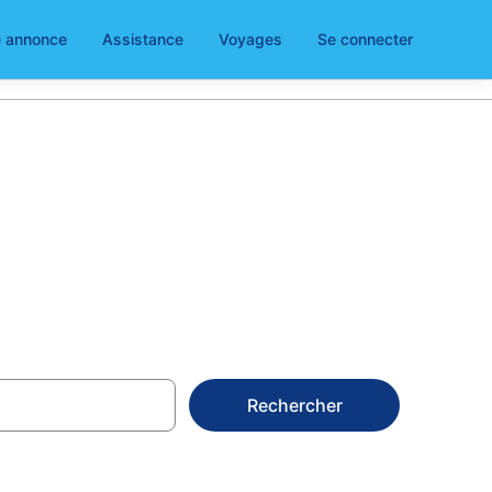
e annonce
Assistance
Voyages
Se connecter
 à Noe Valley
Rechercher