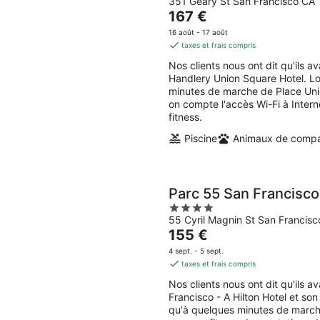
351 Geary St San Francisco CA
out
Le
167 €
of
prix
5
16 août - 17 août
est
taxes et frais compris
de
Nos clients nous ont dit qu'ils a
167 €
Handlery Union Square Hotel. Lo
par
minutes de marche de Place Uni
nuit
on compte l'accès Wi-Fi à Interne
fitness.
Piscine
Animaux de compa
Parc 55 San Francisco 
4
55 Cyril Magnin St San Francis
out
Le
155 €
of
prix
5
4 sept. - 5 sept.
est
taxes et frais compris
de
Nos clients nous ont dit qu'ils 
155 €
Francisco - A Hilton Hotel et so
par
qu'à quelques minutes de march
nuit