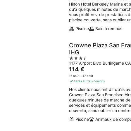
115 €
Hilton Hotel Berkeley Marina et
par
qu'à quelques minutes de march
nuit
vous profiterez de prestations d
piscine couverte, sans oublier un
Piscine
Bain à remous
Crowne Plaza San Fran
IHG
3.5
1177 Airport Blvd Burlingame CA
out
Le
114 €
of
prix
5
16 août - 17 août
est
taxes et frais compris
de
Nos clients nous ont dit qu'ils 
114 €
Crowne Plaza San Francisco Airp
par
quelques minutes de marche de B
nuit
services et équipements comme l'
couverte, sans oublier un centre 
Piscine
Animaux de compa