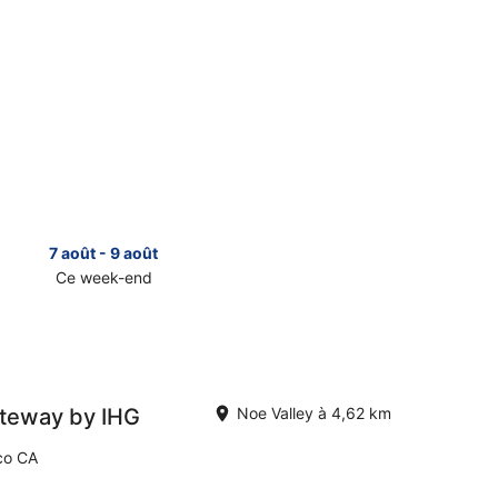
7 août - 9 août
14 août 
Ce week-end
Le week-e
er
Consulter
les
prix
à
Noe
Valley
ateway by IHG
Noe Valley à 4,62 km
pour
le
co CA
week-