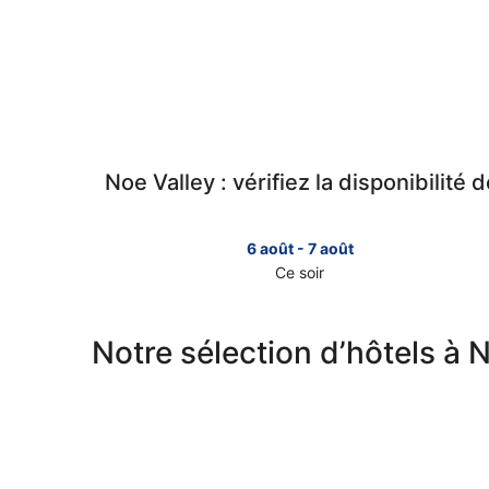
Noe Valley : vérifiez la disponibilité 
6 août - 7 août
Ce soir
Consulter
les
prix
Notre sélection d’hôtels à 
à
Noe
Valley
pour
cette
nuit,