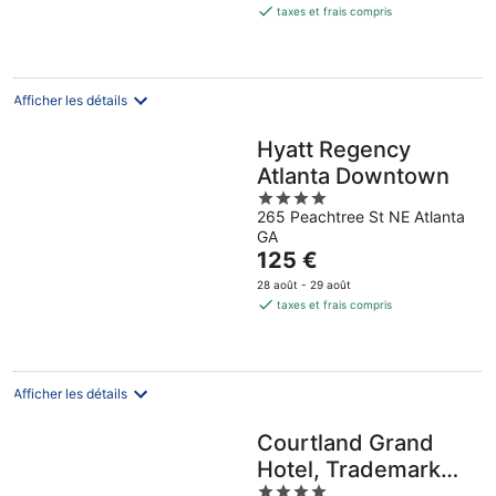
est
taxes et frais compris
de
108 €
par
nuit
Afficher les détails
Hyatt Regency
Atlanta Downtown
4
265 Peachtree St NE Atlanta
out
GA
of
Le
125 €
5
prix
28 août - 29 août
est
taxes et frais compris
de
125 €
par
nuit
Afficher les détails
Courtland Grand
Hotel, Trademark
4