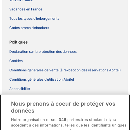
Vacances en France
Tous les types d’hébergements
Codes promo d’ebookers
Politiques
Déclaration sur la protection des données
Cookies
Conditions générales de vente (à l’exception des réservations Abritel)
Conditions générales d’utilisation Abritel
Accessibilité
Comment fonctionne notre site
Nous prenons à coeur de protéger vos
Conditions générales du programme BONUS+ d’ebookers
données
Mentions légales / Nous contacter
Notre organisation et ses
345
partenaires stockent et/ou
accèdent à des informations, telles que les identifiants uniques
Directives de contenu et signalement de contenus