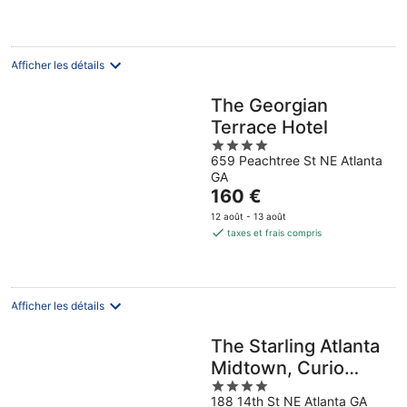
de
133 €
par
nuit
Afficher les détails
The Georgian
Terrace Hotel
4
659 Peachtree St NE Atlanta
out
GA
of
Le
160 €
5
prix
12 août - 13 août
est
taxes et frais compris
de
160 €
par
nuit
Afficher les détails
The Starling Atlanta
Midtown, Curio
4
Collection by Hilton
188 14th St NE Atlanta GA
out