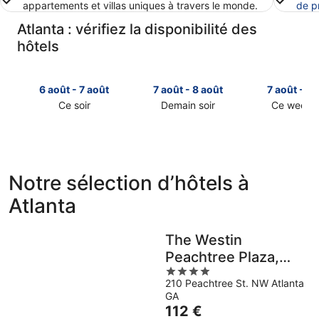
appartements et villas uniques à travers le monde.
de p
Atlanta : vérifiez la disponibilité des
hôtels
6 août - 7 août
7 août - 8 août
7 août - 9 
Ce soir
Demain soir
Ce week-
Consulter
Consulter
Consulter
les
les
les
prix
prix
prix
à
à
à
Atlanta
Atlanta
Atlanta
Notre sélection d’hôtels à
pour
pour
pour
Atlanta
cette
demain
ce
nuit,
soir,
week-
6
7
end,
The Westin
août
août
7
Peachtree Plaza,
-
-
août
4
Atlanta
7
8
-
210 Peachtree St. NW Atlanta
out
août
août
9
GA
of
août
Le
112 €
5