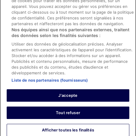
de cookies pour traiter les données personnelles, sur un
appareil. Vous pouvez accepter ou gérer vos préférences en
Aide
cliquant ci-dessous ou à tout moment sur la page de la politique
de confidentialité. Ces préférences seront signalées à nos
Soutien
partenaires et n’affecteront pas les données de navigation.
Nos équipes ainsi que nos partenaires externes, traitent
Annuler votre réservation d’hôtel ou de propriété de vacances
des données selon les finalités suivantes :
Annuler votre vol
Utiliser des données de géolocalisation précises. Analyser
activement les caractéristiques de l’appareil pour l’identification.
Échéances de remboursement
Stocker et/ou accéder à des informations sur un appareil.
Utiliser un coupon ebookers
Publicités et contenu personnalisés, mesure de performance
des publicités et du contenu, études d’audience et
développement de services.
Liste de nos partenaires (fournisseurs)
Parmi les moyens de paiement acceptés sur ebookers.fr figurent :
American Express, Diner’s Club International, Mastercard, Visa, Visa
J'accepte
Electron, CartaSi, Carte Bleue, PayPal et Eurocard.
© 2026 Expedia, Inc., une entreprise d’Expedia Group. Tous droits
réservés. ebookers et le logo ebookers sont des marques
commerciales ou des marques déposées d’Expedia, Inc.
Tout refuser
Afficher toutes les finalités