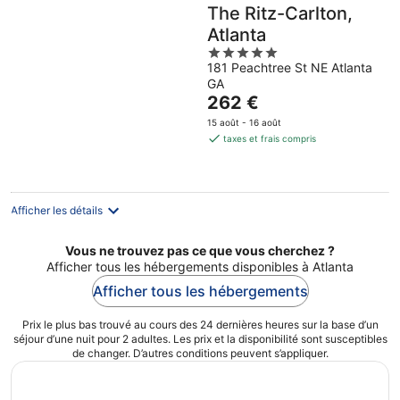
The Ritz-Carlton,
Atlanta
5
181 Peachtree St NE Atlanta
out
GA
of
Le
262 €
5
prix
15 août - 16 août
est
taxes et frais compris
de
262 €
par
nuit
Afficher les détails
Vous ne trouvez pas ce que vous cherchez ?
Afficher tous les hébergements disponibles à Atlanta
Afficher tous les hébergements
Prix le plus bas trouvé au cours des 24 dernières heures sur la base d’un
séjour d’une nuit pour 2 adultes. Les prix et la disponibilité sont susceptibles
de changer. D’autres conditions peuvent s’appliquer.