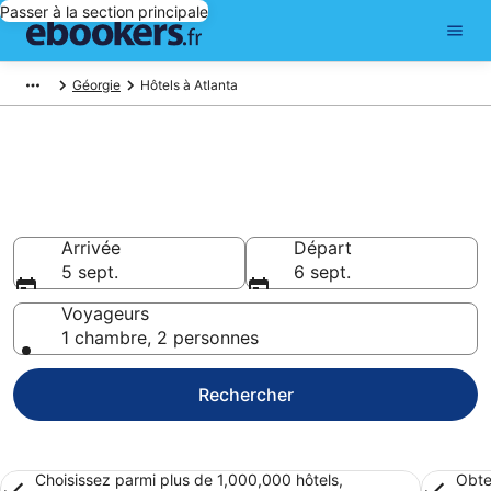
Passer à la section principale
Géorgie
Hôtels à Atlanta
Réserver un hôtel à Atlanta –
Choisissez parmi 9 765 hôtels
Hôtels à partir de 72 €
Arrivée
Départ
5 sept.
6 sept.
Voyageurs
1 chambre, 2 personnes
Rechercher
Choisissez parmi plus de 1,000,000 hôtels,
Obte