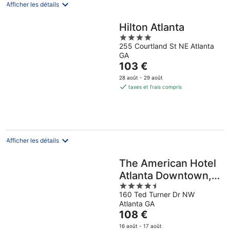
nuit
Afficher les détails
Hilton Atlanta
4
255 Courtland St NE Atlanta
out
GA
of
Le
103 €
5
prix
28 août - 29 août
est
taxes et frais compris
de
103 €
par
nuit
Afficher les détails
The American Hotel
Atlanta Downtown,
4.5
Tapestry Collection
160 Ted Turner Dr NW
out
by Hilton
Atlanta GA
of
Le
108 €
5
prix
16 août - 17 août