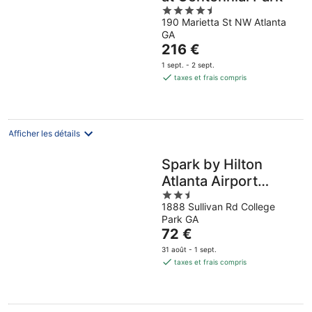
4.5
190 Marietta St NW Atlanta
out
GA
of
Le
216 €
5
prix
1 sept. - 2 sept.
est
taxes et frais compris
de
216 €
par
nuit
Afficher les détails
Spark by Hilton
Atlanta Airport
2.5
South College Park
1888 Sullivan Rd College
out
Park GA
of
Le
72 €
5
prix
31 août - 1 sept.
est
taxes et frais compris
de
72 €
par