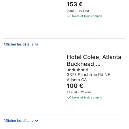
Le
153 €
of
prix
5
9 août - 10 août
est
taxes et frais compris
de
153 €
par
nuit
Afficher les détails
Hotel Colee, Atlanta
Buckhead,
4.5
Autograph
3377 Peachtree Rd NE
out
Collection
Atlanta GA
of
Le
100 €
5
prix
21 août - 22 août
est
taxes et frais compris
de
100 €
par
nuit
Afficher les détails