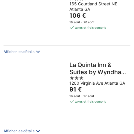
Collection by
165 Courtland Street NE
out
Wyndham
Atlanta GA
of
Le
106 €
5
prix
19 août - 20 août
est
taxes et frais compris
de
106 €
par
nuit
Afficher les détails
La Quinta Inn &
Suites by Wyndham
3
Atlanta Airport
1200 Virginia Ave Atlanta GA
out
North
Le
91 €
of
prix
5
16 août - 17 août
est
taxes et frais compris
de
91 €
par
nuit
Afficher les détails