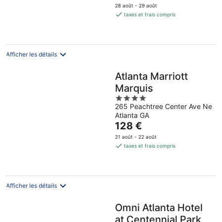
prix
28 août - 29 août
est
taxes et frais compris
de
112 €
par
nuit
Afficher les détails
Atlanta Marriott
Marquis
4
265 Peachtree Center Ave Ne
out
Atlanta GA
of
Le
128 €
5
prix
21 août - 22 août
est
taxes et frais compris
de
128 €
par
nuit
Afficher les détails
Omni Atlanta Hotel
at Centennial Park