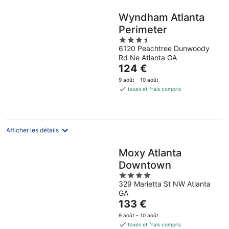
Wyndham Atlanta
Perimeter
3.5
6120 Peachtree Dunwoody
out
Rd Ne Atlanta GA
of
Le
124 €
5
prix
9 août - 10 août
est
taxes et frais compris
de
124 €
par
nuit
Afficher les détails
Moxy Atlanta
Downtown
4
329 Marietta St NW Atlanta
out
GA
of
Le
133 €
5
prix
9 août - 10 août
est
taxes et frais compris