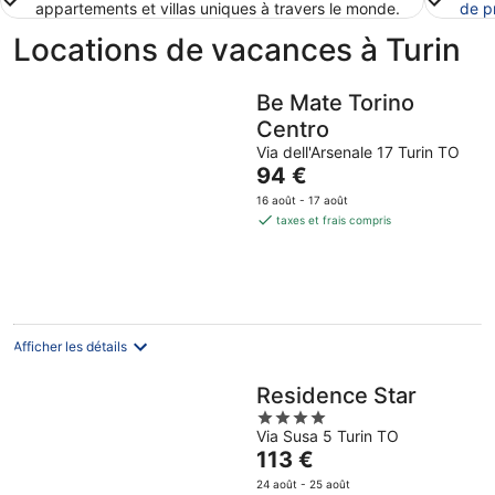
appartements et villas uniques à travers le monde.
de p
Locations de vacances à Turin
Be Mate Torino
Centro
Via dell'Arsenale 17 Turin TO
Le
94 €
prix
16 août - 17 août
est
taxes et frais compris
de
94 €
par
nuit
Afficher les détails
Residence Star
4
Via Susa 5 Turin TO
out
Le
113 €
of
prix
5
24 août - 25 août