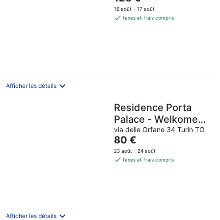
prix
16 août - 17 août
est
taxes et frais compris
de
126 €
par
nuit
Afficher les détails
Residence Porta
Palace - Welkome
Apartments
via delle Orfane 34 Turin TO
Le
80 €
prix
23 août - 24 août
est
taxes et frais compris
de
80 €
par
nuit
Afficher les détails