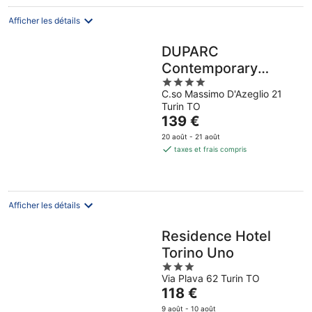
Afficher les détails
DUPARC
Contemporary
4
Suites
C.so Massimo D'Azeglio 21
out
Turin TO
of
Le
139 €
5
prix
20 août - 21 août
est
taxes et frais compris
de
139 €
par
nuit
Afficher les détails
Residence Hotel
Torino Uno
3
Via Plava 62 Turin TO
out
Le
118 €
of
prix
5
9 août - 10 août