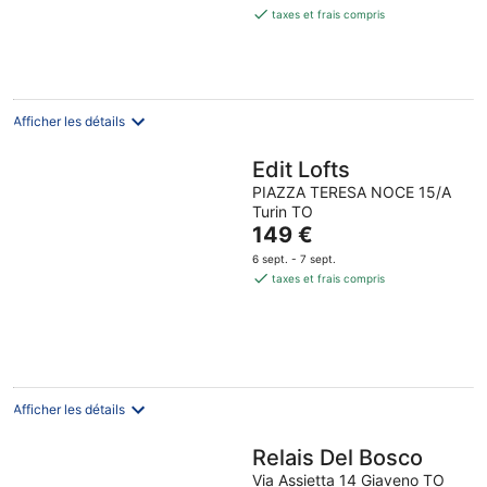
est
taxes et frais compris
de
118 €
par
nuit
Afficher les détails
Edit Lofts
PIAZZA TERESA NOCE 15/A
Turin TO
Le
149 €
prix
6 sept. - 7 sept.
est
taxes et frais compris
de
149 €
par
nuit
Afficher les détails
Relais Del Bosco
Via Assietta 14 Giaveno TO