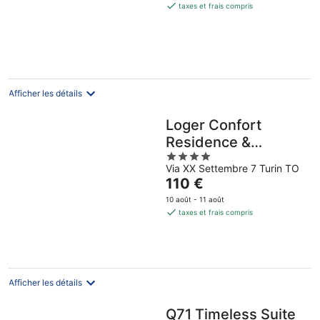
est
taxes et frais compris
de
113 €
par
nuit
Afficher les détails
Loger Confort
Residence &
4
Apartments
Via XX Settembre 7 Turin TO
out
Le
110 €
of
prix
5
10 août - 11 août
est
taxes et frais compris
de
110 €
par
nuit
Afficher les détails
Q71 Timeless Suite