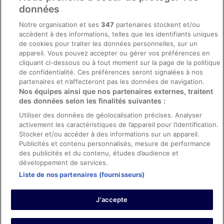
Conditions générales du programme BONUS+ d’ebookers
données
Mentions légales / Nous contacter
Notre organisation et ses
347
partenaires stockent et/ou
accèdent à des informations, telles que les identifiants uniques
Directives de contenu et signalement de contenus
de cookies pour traiter les données personnelles, sur un
appareil. Vous pouvez accepter ou gérer vos préférences en
Aide
cliquant ci-dessous ou à tout moment sur la page de la politique
de confidentialité. Ces préférences seront signalées à nos
Soutien
partenaires et n’affecteront pas les données de navigation.
Nos équipes ainsi que nos partenaires externes, traitent
Annuler votre réservation d’hôtel ou de propriété de vacances
des données selon les finalités suivantes :
Annuler votre vol
Utiliser des données de géolocalisation précises. Analyser
Échéances de remboursement
activement les caractéristiques de l’appareil pour l’identification.
Stocker et/ou accéder à des informations sur un appareil.
Utiliser un coupon ebookers
Publicités et contenu personnalisés, mesure de performance
des publicités et du contenu, études d’audience et
développement de services.
Liste de nos partenaires (fournisseurs)
Parmi les moyens de paiement acceptés sur ebookers.fr figurent :
American Express, Diner’s Club International, Mastercard, Visa, Visa
J'accepte
Electron, CartaSi, Carte Bleue, PayPal et Eurocard.
© 2026 Expedia, Inc., une entreprise d’Expedia Group. Tous droits
réservés. ebookers et le logo ebookers sont des marques