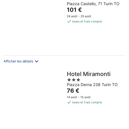
Piazza Castello, 71 Turin TO
Le
101 €
prix
24 août - 25 août
est
taxes et frais compris
de
101 €
par
nuit
Afficher les détails
Hotel Miramonti
3
Piazza Derna 238 Turin TO
out
Le
76 €
of
prix
5
14 août - 15 août
est
taxes et frais compris
de
76 €
par
nuit