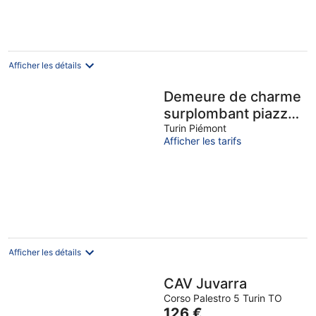
101 €
par
nuit
Afficher les détails
Demeure de charme
surplombant piazza
Carlina - 2
Turin Piémont
Afficher les tarifs
chambres, 2 salles
de bains
Afficher les détails
CAV Juvarra
Corso Palestro 5 Turin TO
Le
126 €