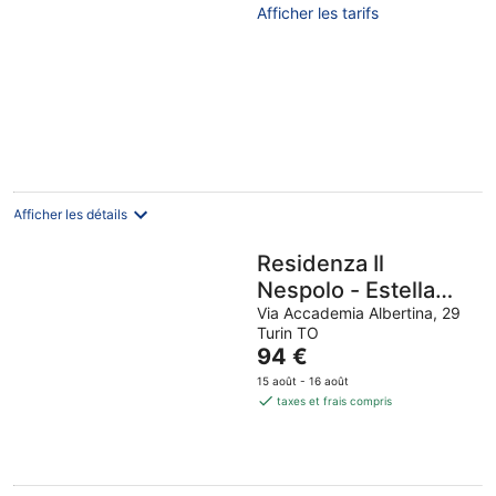
Afficher les tarifs
Afficher les détails
Residenza Il
Nespolo - Estella
Hotels Italia
Via Accademia Albertina, 29
Turin TO
Le
94 €
prix
15 août - 16 août
est
taxes et frais compris
de
94 €
par
nuit