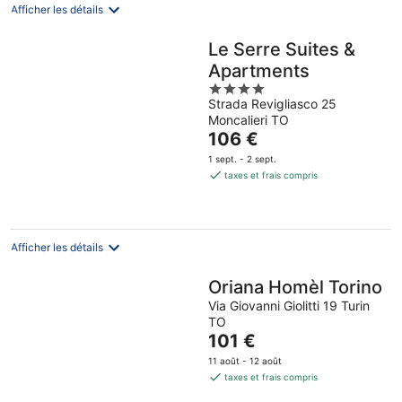
Afficher les détails
Le Serre Suites &
Apartments
4
Strada Revigliasco 25
out
Moncalieri TO
of
Le
106 €
5
prix
1 sept. - 2 sept.
est
taxes et frais compris
de
106 €
par
nuit
Afficher les détails
Oriana Homèl Torino
Via Giovanni Giolitti 19 Turin
TO
Le
101 €
prix
11 août - 12 août
est
taxes et frais compris
de