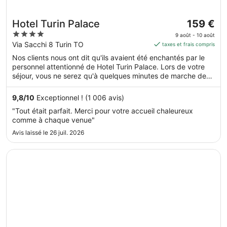
Le
Hotel Turin Palace
159 €
prix
4
9 août - 10 août
est
out
Via Sacchi 8 Turin TO
taxes et frais compris
de 159 €
of
Nos clients nous ont dit qu'ils avaient été enchantés par le
par
5
personnel attentionné de Hotel Turin Palace. Lors de votre
nuit
séjour, vous ne serez qu'à quelques minutes de marche de
du 9
Via Roma. Dans cet hébergement, vous profiterez de
août
prestations de choix comme le petit déjeuner gratuit et
9,8
/
10
Exceptionnel ! (1 006 avis)
au 10
l'accès Wi-Fi à Internet gratuit, sans oublier un restaurant.
"Tout était parfait. Merci pour votre accueil chaleureux
Cet hébergement propose des services et équipements pour
août.
comme à chaque venue"
chouchouter les boules de tous poils, notamment des
gamelles pour l'eau et la nourriture.
Avis laissé le 26 juil. 2026
S’ouvre dans une nouvelle fenêtre
Concord Hotel