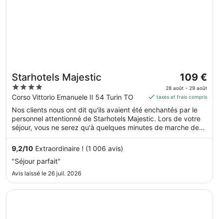
Le
Starhotels Majestic
109 €
prix
4
28 août - 29 août
est
out
Corso Vittorio Emanuele II 54 Turin TO
taxes et frais compris
de 109 €
of
Nos clients nous ont dit qu'ils avaient été enchantés par le
par
5
personnel attentionné de Starhotels Majestic. Lors de votre
nuit
séjour, vous ne serez qu'à quelques minutes de marche de
du 28
Via Roma. Parmi les prestations de cet hébergement, on
août
compte l'accès Wi-Fi à Internet gratuit, un restaurant et un
9,2
/
10
Extraordinaire ! (1 006 avis)
au 29
centre de fitness.
"Séjour parfait"
août.
Avis laissé le 26 juil. 2026
S’ouvre dans une nouvelle fenêtre
Hotel Lancaster