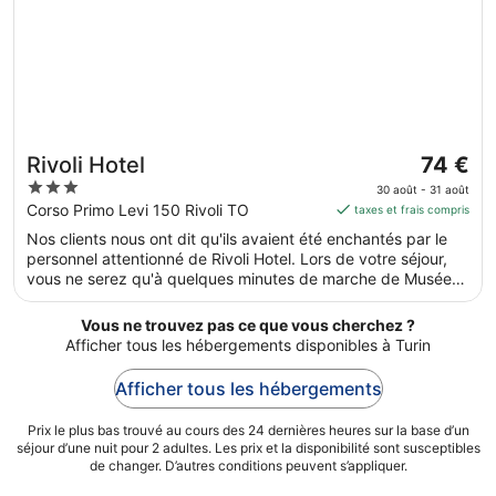
Le
Rivoli Hotel
74 €
prix
3
30 août - 31 août
est
out
Corso Primo Levi 150 Rivoli TO
taxes et frais compris
de 74 €
of
Nos clients nous ont dit qu'ils avaient été enchantés par le
par
5
personnel attentionné de Rivoli Hotel. Lors de votre séjour,
nuit
vous ne serez qu'à quelques minutes de marche de Musée
du 30
d'Art Contemporain du Château de Rivoli. Dans cet
août
hébergement, vous profiterez de prestations de choix
Vous ne trouvez pas ce que vous cherchez ?
au 31
comme l'accès Wi-Fi à Internet gratuit et un parking gratuit,
Afficher tous les hébergements disponibles à Turin
sans oublier un restaurant.
août.
Afficher tous les hébergements
Prix le plus bas trouvé au cours des 24 dernières heures sur la base d’un
séjour d’une nuit pour 2 adultes. Les prix et la disponibilité sont susceptibles
de changer. D’autres conditions peuvent s’appliquer.