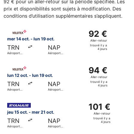
92 € pour un aller-retour sur la période spécifiée. Les
prix et disponibilités sont sujets à modification. Des
conditions d’utilisation supplémentaires s’appliquent.
Sélectionner le vol Volotea, décollant le mer 14 oct. de Aé
92 €
92 €
Aller-
mer 14 oct. - lun 19 oct.
Aller-retour
retour,
trouvé il y a
TRN
NAP
trouvé
4 jours
Aéroport
Aéroport
il
international
international
de Turin
de Naples
y
Sélectionner le vol Volotea, décollant le lun 12 oct. de Aér
a
94 €
94 €
4
Aller-
lun 12 oct. - lun 19 oct.
Aller-retour
jours
retour,
trouvé il y a
TRN
NAP
trouvé
4 jours
Aéroport
Aéroport
il
international
international
de Turin
de Naples
y
Sélectionner le vol Ryanair, décollant le jeu 15 oct. de Aé
a
101 €
101 €
4
Aller-
jeu 15 oct. - mer 21 oct.
Aller-retour
jours
retour,
trouvé il y a
TRN
NAP
trouvé
4 jours
Aéroport
Aéroport
il
international
international
de Turin
de Naples