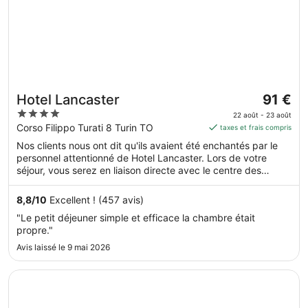
Le
Hotel Lancaster
91 €
prix
4
22 août - 23 août
est
out
Corso Filippo Turati 8 Turin TO
taxes et frais compris
de 91 €
of
Nos clients nous ont dit qu'ils avaient été enchantés par le
par
5
personnel attentionné de Hotel Lancaster. Lors de votre
nuit
séjour, vous serez en liaison directe avec le centre des
du 22
congrès et à seulement quelques minutes de marche de
août
Hôpital Mauriziano Umberto. Dans cet hébergement, vous
8,8
/
10
Excellent ! (457 avis)
au 23
profiterez de prestations de choix comme le petit déjeuner
"Le petit déjeuner simple et efficace la chambre était
gratuit et l'accès Wi-Fi à Internet gratuit, sans oublier un bar.
août.
propre."
Avis laissé le 9 mai 2026
S’ouvre dans une nouvelle fenêtre
Rivoli Hotel