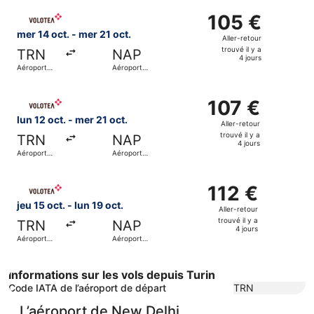
y
Sélectionner le vol Volotea, décollant le mer 14 oct. de Aé
a
105 €
105 €
4
Aller-
mer 14 oct. - mer 21 oct.
Aller-retour
jours
retour,
trouvé il y a
TRN
NAP
trouvé
4 jours
Aéroport
Aéroport
il
international
international
de Turin
de Naples
y
Sélectionner le vol Volotea, décollant le lun 12 oct. de Aé
a
107 €
107 €
4
Aller-
lun 12 oct. - mer 21 oct.
Aller-retour
jours
retour,
trouvé il y a
TRN
NAP
trouvé
4 jours
Aéroport
Aéroport
il
international
international
de Turin
de Naples
y
Sélectionner le vol Volotea, décollant le jeu 15 oct. de Aér
a
112 €
112 €
4
Aller-
jeu 15 oct. - lun 19 oct.
Aller-retour
jours
retour,
trouvé il y a
TRN
NAP
trouvé
4 jours
Aéroport
Aéroport
il
international
international
de Turin
de Naples
y
a
Informations sur les vols depuis Turin
4
Code IATA de l’aéroport de départ
TRN
jours
L’aéroport de New Delhi