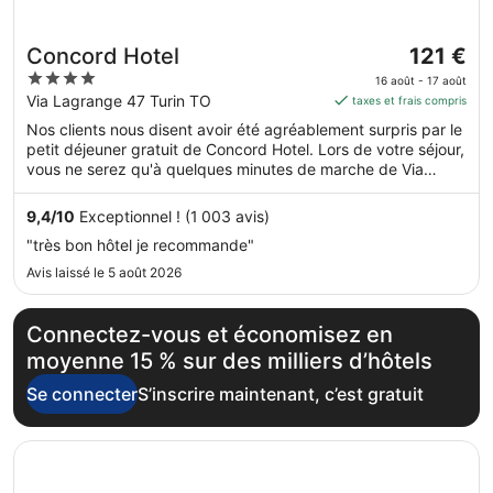
Le
Concord Hotel
121 €
prix
4
16 août - 17 août
est
out
Via Lagrange 47 Turin TO
taxes et frais compris
de 121 €
of
Nos clients nous disent avoir été agréablement surpris par le
par
5
petit déjeuner gratuit de Concord Hotel. Lors de votre séjour,
nuit
vous ne serez qu'à quelques minutes de marche de Via
du 16
Roma. Dans cet hébergement, vous profiterez de
août
prestations de choix comme l'accès Wi-Fi à Internet gratuit
9,4
/
10
Exceptionnel ! (1 003 avis)
au 17
et un restaurant, sans oublier un centre de fitness. Cet
"très bon hôtel je recommande"
hébergement propose certains services et équipements
août.
pour chouchouter les boules de tous poils, notamment des
Avis laissé le 5 août 2026
gamelles pour l'eau et la nourriture, des services de garde
d'animaux et des bacs à litière.
Connectez-vous et économisez en
moyenne 15 % sur des milliers d’hôtels
Se connecter
S’inscrire maintenant, c’est gratuit
S’ouvre dans une nouvelle fenêtre
Starhotels Majestic