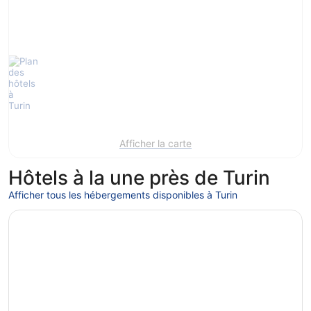
Afficher la carte
Hôtels à la une près de Turin
Afficher tous les hébergements disponibles à Turin
S’ouvre dans une nouvelle fenêtre
Principi di Piemonte | UNA Esperienze | Preferred Hotels