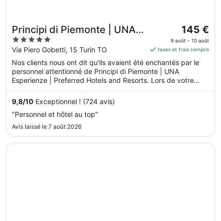
Le
Principi di Piemonte | UNA
145 €
prix
5
Esperienze | Preferred
9 août - 10 août
est
out
Via Piero Gobetti, 15 Turin TO
taxes et frais compris
Hotels and Resorts
de 145 €
of
Nos clients nous ont dit qu'ils avaient été enchantés par le
par
5
personnel attentionné de Principi di Piemonte | UNA
nuit
Esperienze | Preferred Hotels and Resorts. Lors de votre
du 9
séjour, vous ne serez qu'à quelques minutes de marche de
août
Via Roma. Dans cet hébergement, vous profiterez de
9,8
/
10
Exceptionnel ! (724 avis)
au 10
prestations de choix comme l'accès Wi-Fi à Internet gratuit
"Personnel et hôtel au top"
et un spa proposant des soins complets, sans oublier une
août.
piscine couverte. Cet hébergement propose des services et
Avis laissé le 7 août 2026
équipements pour chouchouter les boules de tous poils,
notamment des gamelles pour l'eau et la nourriture.
S’ouvre dans une nouvelle fenêtre
Hotel Turin Palace