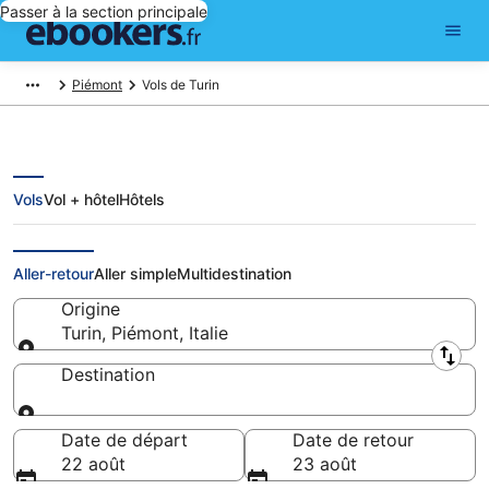
Passer à la section principale
Piémont
Vols de Turin
Vols
Vol + hôtel
Hôtels
Vols pas cher au départ de Turin
Aller-retour
Aller simple
Multidestination
Origine
Turin, Piémont, Italie
Origine
Destination
Destination
Date de départ
Date de retour
22 août
23 août