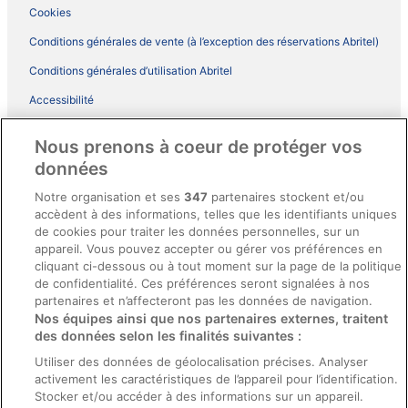
Cookies
Conditions générales de vente (à l’exception des réservations Abritel)
Conditions générales d’utilisation Abritel
Accessibilité
Comment fonctionne notre site
Nous prenons à coeur de protéger vos
Conditions générales du programme BONUS+ d’ebookers
données
Mentions légales / Nous contacter
Notre organisation et ses
347
partenaires stockent et/ou
accèdent à des informations, telles que les identifiants uniques
Directives de contenu et signalement de contenus
de cookies pour traiter les données personnelles, sur un
appareil. Vous pouvez accepter ou gérer vos préférences en
Aide
cliquant ci-dessous ou à tout moment sur la page de la politique
de confidentialité. Ces préférences seront signalées à nos
Soutien
partenaires et n’affecteront pas les données de navigation.
Nos équipes ainsi que nos partenaires externes, traitent
Annuler votre réservation d’hôtel ou de propriété de vacances
des données selon les finalités suivantes :
Annuler votre vol
Utiliser des données de géolocalisation précises. Analyser
Échéances de remboursement
activement les caractéristiques de l’appareil pour l’identification.
Stocker et/ou accéder à des informations sur un appareil.
Utiliser un coupon ebookers