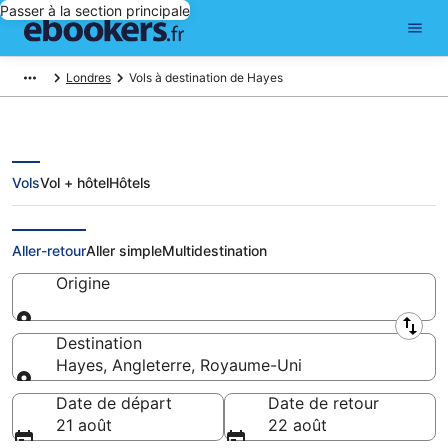
Passer à la section principale
Londres
Vols à destination de Hayes
Vols
Vol + hôtel
Hôtels
Vols pas chers pour Hayes
Aller-retour
Aller simple
Multidestination
Origine
Origine
Destination
Hayes, Angleterre, Royaume-Uni
Destination
Date de départ
Date de retour
21 août
22 août