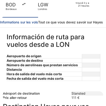
heures
retour,
trouvé il y a
BOD
LGW
trouvé
21 heures
Bordeaux
Londres
il
y
a
Informations sur les vols
Tout ce que vous devez savoir sur Hayes
21
heures
Información de ruta para
vuelos desde a LON
Aeropuerto de origen
Aeropuerto de destino
Número de aerolíneas que prestan servicios
Distancia
Hora de salida del vuelo más corta
Fecha de salida del vuelo más corta
Aéroport de destination
Stansted
Prix aller-retour
111 €