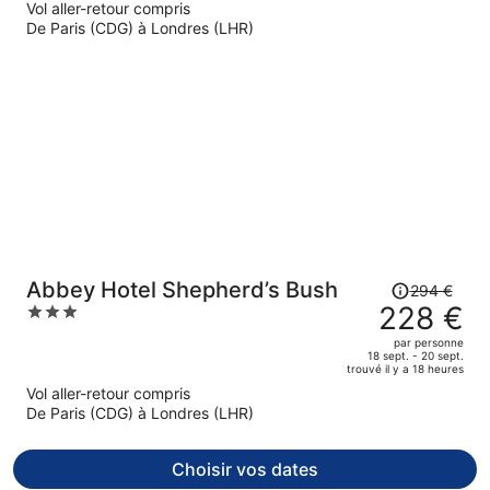
Vol aller-retour compris
Le
De Paris (CDG) à Londres (LHR)
prix
est
maintenant
de
589 €
par
personne.
Le
Abbey Hotel Shepherd’s Bush
294 €
prix
228 €
3
était
out
par personne
de
of
18 sept. - 20 sept.
trouvé il y a 18 heures
294 €.
5
Vol aller-retour compris
Le
De Paris (CDG) à Londres (LHR)
prix
est
maintenant
Choisir vos dates
de