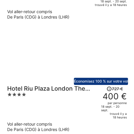
de
of
18 sept. - 20 sept.
trouvé il y a 18 heures
333 €.
5
Vol aller-retour compris
Le
De Paris (CDG) à Londres (LHR)
prix
est
maintenant
de
223 €
par
personne.
Économisez 100 % sur votre vol
Le
Hotel Riu Plaza London The
727 €
prix
400 €
4
Westminster
était
out
par personne
de
of
18 sept. - 20
sept.
727 €.
5
trouvé il y a
Le
18 heures
prix
Vol aller-retour compris
est
De Paris (CDG) à Londres (LHR)