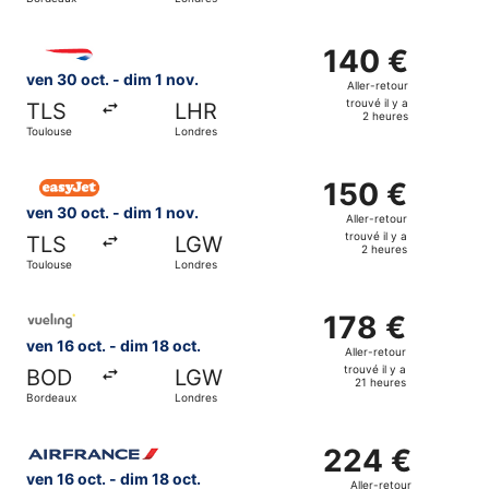
il
y
Sélectionner le vol British Airways, décollant le ven 30 oc
a
140 €
140 €
21
Aller-
ven 30 oct. - dim 1 nov.
Aller-retour
heures
retour,
trouvé il y a
TLS
LHR
trouvé
2 heures
Toulouse
Londres
il
y
Sélectionner le vol easyJet, décollant le ven 30 oct. de To
a
150 €
150 €
2
Aller-
ven 30 oct. - dim 1 nov.
Aller-retour
heures
retour,
trouvé il y a
TLS
LGW
trouvé
2 heures
Toulouse
Londres
il
y
Sélectionner le vol Vueling Airlines, décollant le ven 16 o
a
178 €
178 €
2
Aller-
ven 16 oct. - dim 18 oct.
Aller-retour
heures
retour,
trouvé il y a
BOD
LGW
trouvé
21 heures
Bordeaux
Londres
il
y
Sélectionner le vol Air France, décollant le ven 16 oct. de
a
224 €
224 €
21
Aller-
ven 16 oct. - dim 18 oct.
Aller-retour