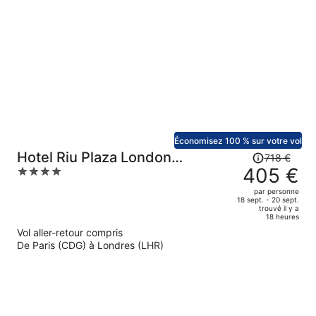
maintenant
de
400 €
par
personne.
Économisez 100 % sur votre vol
Le
Hotel Riu Plaza London
718 €
prix
405 €
4
Victoria
était
out
par personne
de
of
18 sept. - 20 sept.
trouvé il y a
718 €.
5
18 heures
Le
Vol aller-retour compris
prix
De Paris (CDG) à Londres (LHR)
est
maintenant
de
405 €
par