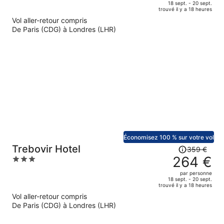
de
of
18 sept. - 20 sept.
trouvé il y a 18 heures
415 €.
5
Vol aller-retour compris
Le
De Paris (CDG) à Londres (LHR)
prix
est
maintenant
de
305 €
par
personne.
Économisez 100 % sur votre vol
Le
Trebovir Hotel
359 €
prix
264 €
3
était
out
par personne
de
of
18 sept. - 20 sept.
trouvé il y a 18 heures
359 €.
5
Vol aller-retour compris
Le
De Paris (CDG) à Londres (LHR)
prix
est