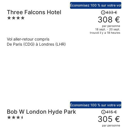
Économisez 100 % sur votre vol
Le
Three Falcons Hotel
433 €
prix
308 €
4
était
out
par personne
de
of
18 sept. - 20 sept.
trouvé il y a 18 heures
433 €.
5
Vol aller-retour compris
Le
De Paris (CDG) à Londres (LHR)
prix
est
maintenant
de
308 €
par
personne.
Économisez 100 % sur votre vol
Le
Bob W London Hyde Park
415 €
prix
305 €
3.5
était
out
par personne