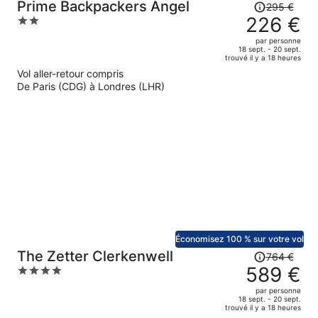
Le
Prime Backpackers Angel
295 €
prix
226 €
2
était
out
par personne
de
of
18 sept. - 20 sept.
trouvé il y a 18 heures
295 €.
5
Vol aller-retour compris
Le
De Paris (CDG) à Londres (LHR)
prix
est
maintenant
de
226 €
par
personne.
Économisez 100 % sur votre vol
Le
The Zetter Clerkenwell
764 €
prix
589 €
4
était
out
par personne
de
of
18 sept. - 20 sept.
trouvé il y a 18 heures
764 €.
5