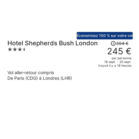
personne.
Économisez 100 % sur votre vol
Le
Hotel Shepherds Bush London
394 €
prix
245 €
3.5
était
out
par personne
de
of
18 sept. - 20 sept.
trouvé il y a 18 heures
394 €.
5
Vol aller-retour compris
Le
De Paris (CDG) à Londres (LHR)
prix
est
maintenant
de
245 €
par
personne.