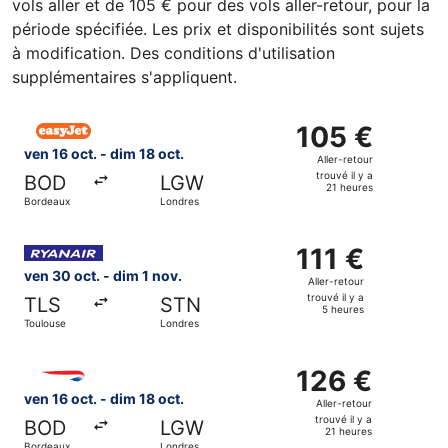
vols aller et de 105 € pour des vols aller-retour, pour la
période spécifiée. Les prix et disponibilités sont sujets
à modification. Des conditions d'utilisation
supplémentaires s'appliquent.
Sélectionner le vol easyJet, décollant le ven 16 oct. de Bo
105 €
105 €
Aller-
ven 16 oct. - dim 18 oct.
Aller-retour
retour,
trouvé il y a
BOD
LGW
trouvé
21 heures
Bordeaux
Londres
il
y
Sélectionner le vol Ryanair, décollant le ven 30 oct. de To
a
111 €
111 €
21
Aller-
ven 30 oct. - dim 1 nov.
Aller-retour
heures
retour,
trouvé il y a
TLS
STN
trouvé
5 heures
Toulouse
Londres
il
y
Sélectionner le vol British Airways, décollant le ven 16 oc
a
126 €
126 €
5
Aller-
ven 16 oct. - dim 18 oct.
Aller-retour
heures
retour,
trouvé il y a
BOD
LGW
trouvé
21 heures
Bordeaux
Londres