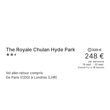
maintenant
de
264 €
par
personne.
Le
The Royale Chulan Hyde Park
329 €
prix
248 €
2.5
était
out
par personne
de
of
18 sept. - 20 sept.
trouvé il y a 18 heures
329 €.
5
Vol aller-retour compris
Le
De Paris (CDG) à Londres (LHR)
prix
est
maintenant
de
248 €
par
personne.