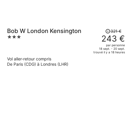
Le
Bob W London Kensington
321 €
prix
243 €
3
était
out
par personne
de
of
18 sept. - 20 sept.
trouvé il y a 18 heures
321 €.
5
Vol aller-retour compris
Le
De Paris (CDG) à Londres (LHR)
prix
est
maintenant
de
243 €
par
personne.