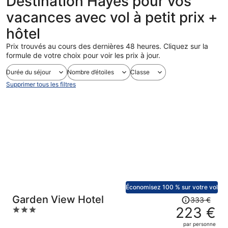
Destination Hayes pour vos
vacances avec vol à petit prix +
hôtel
Prix trouvés au cours des dernières 48 heures. Cliquez sur la
formule de votre choix pour voir les prix à jour.
Durée du séjour
Nombre d’étoiles
Classe
Supprimer tous les filtres
Économisez 100 % sur votre vol
Le
Garden View Hotel
333 €
prix
223 €
3
était
out
par personne