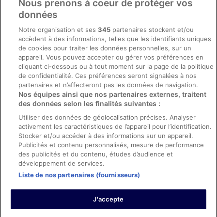
Nous prenons à coeur de protéger vos
Conditions générales du programme BONUS+ d’ebookers
données
Mentions légales / Nous contacter
Notre organisation et ses
345
partenaires stockent et/ou
accèdent à des informations, telles que les identifiants uniques
Directives de contenu et signalement de contenus
de cookies pour traiter les données personnelles, sur un
appareil. Vous pouvez accepter ou gérer vos préférences en
Aide
cliquant ci-dessous ou à tout moment sur la page de la politique
de confidentialité. Ces préférences seront signalées à nos
Soutien
partenaires et n’affecteront pas les données de navigation.
Nos équipes ainsi que nos partenaires externes, traitent
Annuler votre réservation d’hôtel ou de propriété de vacances
des données selon les finalités suivantes :
Annuler votre vol
Utiliser des données de géolocalisation précises. Analyser
activement les caractéristiques de l’appareil pour l’identification.
Échéances de remboursement
Stocker et/ou accéder à des informations sur un appareil.
Utiliser un coupon ebookers
Publicités et contenu personnalisés, mesure de performance
des publicités et du contenu, études d’audience et
développement de services.
Liste de nos partenaires (fournisseurs)
Parmi les moyens de paiement acceptés sur ebookers.fr figurent :
American Express, Diner’s Club International, Mastercard, Visa, Visa
J'accepte
Electron, CartaSi, Carte Bleue, PayPal et Eurocard.
© 2026 Expedia, Inc., une entreprise d’Expedia Group. Tous droits