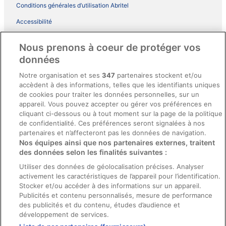
Conditions générales d’utilisation Abritel
Accessibilité
Comment fonctionne notre site
Nous prenons à coeur de protéger vos
Conditions générales du programme BONUS+ d’ebookers
données
Mentions légales / Nous contacter
Notre organisation et ses
347
partenaires stockent et/ou
accèdent à des informations, telles que les identifiants uniques
Directives de contenu et signalement de contenus
de cookies pour traiter les données personnelles, sur un
appareil. Vous pouvez accepter ou gérer vos préférences en
Aide
cliquant ci-dessous ou à tout moment sur la page de la politique
de confidentialité. Ces préférences seront signalées à nos
Soutien
partenaires et n’affecteront pas les données de navigation.
Nos équipes ainsi que nos partenaires externes, traitent
Annuler votre réservation d’hôtel ou de propriété de vacances
des données selon les finalités suivantes :
Annuler votre vol
Utiliser des données de géolocalisation précises. Analyser
Échéances de remboursement
activement les caractéristiques de l’appareil pour l’identification.
Stocker et/ou accéder à des informations sur un appareil.
Utiliser un coupon ebookers
Publicités et contenu personnalisés, mesure de performance
des publicités et du contenu, études d’audience et
développement de services.