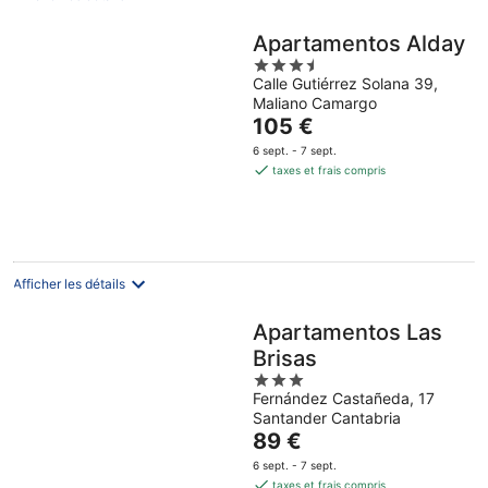
Apartamentos Alday
3.5
Calle Gutiérrez Solana 39,
out
Maliano Camargo
of
Le
105 €
5
prix
6 sept. - 7 sept.
est
taxes et frais compris
de
105 €
par
nuit
Afficher les détails
Apartamentos Las
Brisas
3
Fernández Castañeda, 17
out
Santander Cantabria
of
Le
89 €
5
prix
6 sept. - 7 sept.
est
taxes et frais compris