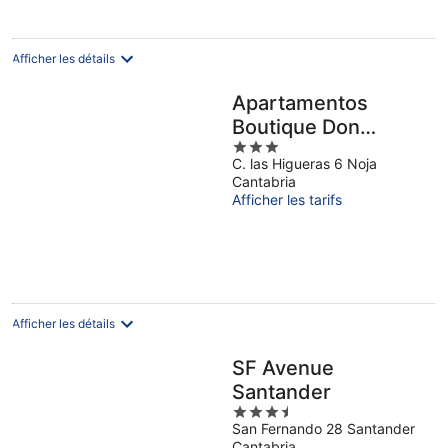
99 €
par
nuit
Afficher les détails
Apartamentos
Boutique Don
3
Miguel
C. las Higueras 6 Noja
out
Cantabria
of
Afficher les tarifs
5
Afficher les détails
SF Avenue
Santander
3.5
San Fernando 28 Santander
out
Cantabria