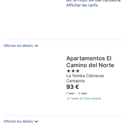
out
Afficher les tarifs
of
5
Afficher les détails
Apartamentos El
Camino del Norte
3
La Yomba Cóbreces
out
Cantabria
of
Le
93 €
5
prix
1 sept. - 2 sept.
est
taxes et frais compris
de
93 €
par
nuit
Afficher les détails