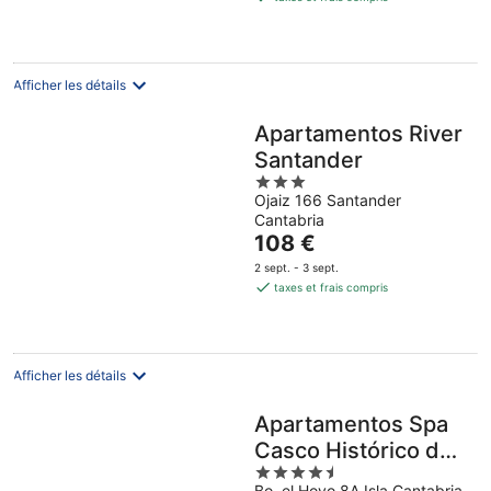
de
89 €
par
nuit
Afficher les détails
Apartamentos River
Santander
3
Ojaiz 166 Santander
out
Cantabria
of
Le
108 €
5
prix
2 sept. - 3 sept.
est
taxes et frais compris
de
108 €
par
nuit
Afficher les détails
Apartamentos Spa
Casco Histórico de
4.5
Isla
Bo. el Hoyo 8A Isla Cantabria