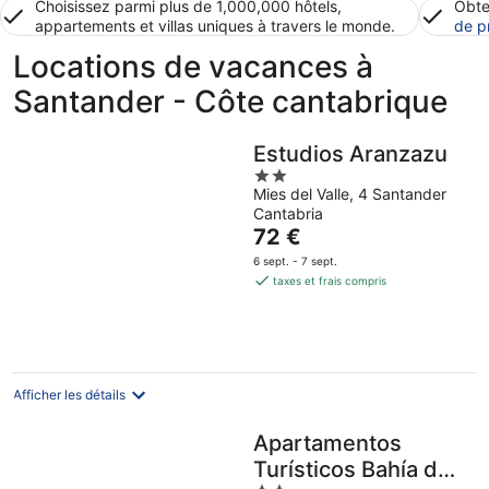
Choisissez parmi plus de 1,000,000 hôtels,
Obte
appartements et villas uniques à travers le monde.
de p
Locations de vacances à
Santander - Côte cantabrique
Estudios Aranzazu
2
Mies del Valle, 4 Santander
out
Cantabria
of
Le
72 €
5
prix
6 sept. - 7 sept.
est
taxes et frais compris
de
72 €
par
nuit
Afficher les détails
Apartamentos
Turísticos Bahía de