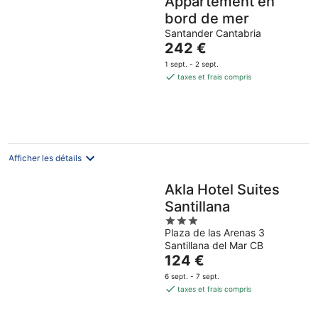
Appartement en
bord de mer
Santander Cantabria
Le
242 €
prix
1 sept. - 2 sept.
est
taxes et frais compris
de
242 €
par
nuit
Afficher les détails
Akla Hotel Suites
Santillana
3
Plaza de las Arenas 3
out
Santillana del Mar CB
of
Le
124 €
5
prix
6 sept. - 7 sept.
est
taxes et frais compris
de
124 €