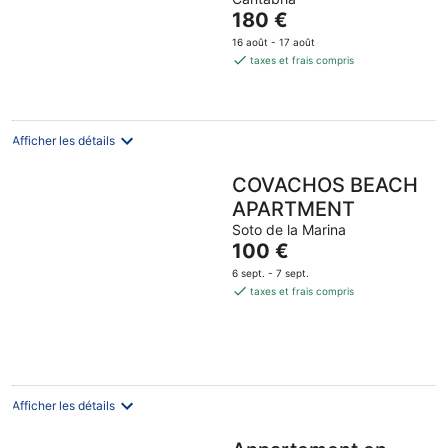
of
Le
180 €
5
prix
16 août - 17 août
est
taxes et frais compris
de
180 €
par
nuit
Afficher les détails
COVACHOS BEACH
APARTMENT
Soto de la Marina
Le
100 €
prix
6 sept. - 7 sept.
est
taxes et frais compris
de
100 €
par
nuit
Afficher les détails