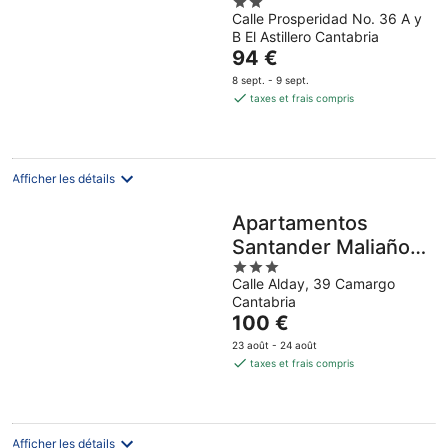
2
Boó
Calle Prosperidad No. 36 A y
out
B El Astillero Cantabria
of
Le
94 €
5
prix
8 sept. - 9 sept.
est
taxes et frais compris
de
94 €
par
nuit
Afficher les détails
Apartamentos
Santander Maliaño
3
Suites 3000
Calle Alday, 39 Camargo
out
Cantabria
of
Le
100 €
5
prix
23 août - 24 août
est
taxes et frais compris
de
100 €
par
nuit
Afficher les détails