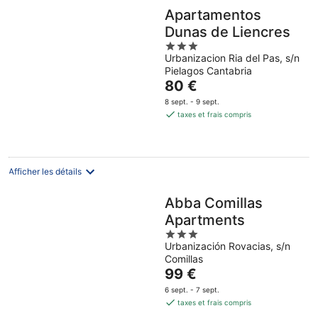
Apartamentos
Dunas de Liencres
3
Urbanizacion Ria del Pas, s/n
out
Pielagos Cantabria
of
Le
80 €
5
prix
8 sept. - 9 sept.
est
taxes et frais compris
de
80 €
par
nuit
Afficher les détails
Abba Comillas
Apartments
3
Urbanización Rovacias, s/n
out
Comillas
of
Le
99 €
5
prix
6 sept. - 7 sept.
est
taxes et frais compris
de