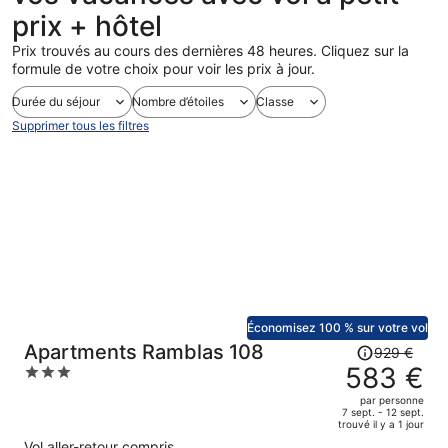
prix + hôtel
Prix trouvés au cours des dernières 48 heures. Cliquez sur la
formule de votre choix pour voir les prix à jour.
Durée du séjour
Nombre d’étoiles
Classe
Supprimer tous les filtres
Économisez 100 % sur votre vol
Le
Apartments Ramblas 108
929 €
prix
583 €
3
était
out
par personne
de
of
7 sept. - 12 sept.
trouvé il y a 1 jour
929 €.
5
Vol aller-retour compris