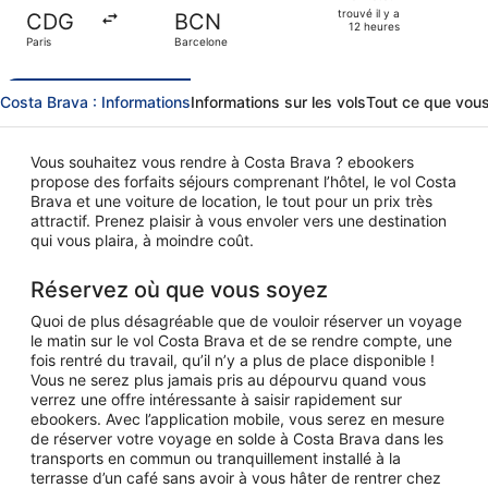
heures
retour,
trouvé il y a
CDG
BCN
trouvé
12 heures
Paris
Barcelone
il
y
a
Costa Brava : Informations
Informations sur les vols
Tout ce que vous
12
heures
Vous souhaitez vous rendre à Costa Brava ? ebookers
propose des forfaits séjours comprenant l’hôtel, le vol Costa
Brava et une voiture de location, le tout pour un prix très
attractif. Prenez plaisir à vous envoler vers une destination
qui vous plaira, à moindre coût.
Réservez où que vous soyez
Quoi de plus désagréable que de vouloir réserver un voyage
le matin sur le vol Costa Brava et de se rendre compte, une
fois rentré du travail, qu’il n’y a plus de place disponible !
Vous ne serez plus jamais pris au dépourvu quand vous
verrez une offre intéressante à saisir rapidement sur
ebookers. Avec l’application mobile, vous serez en mesure
de réserver votre voyage en solde à Costa Brava dans les
transports en commun ou tranquillement installé à la
terrasse d’un café sans avoir à vous hâter de rentrer chez