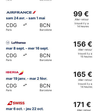
il
y
Sélectionner le vol Air France, décollant le sam 24 avr. de
a
99 €
99 €
14
Aller-
sam 24 avr. - sam 1 mai
Aller-retour
heures
retour,
trouvé il y a
CDG
BCN
trouvé
14 heures
Paris
Barcelone
il
y
Sélectionner le vol Lufthansa, décollant le mar 8 sept. de 
a
156 €
156 €
14
Aller-
mar 8 sept. - mer 16 sept.
Aller-retour
heures
retour,
trouvé il y a
CDG
BCN
trouvé
15 heures
Paris
Barcelone
il
y
Sélectionner le vol Iberia, décollant le mar 19 janv. de Par
a
165 €
165 €
15
Aller-
mar 19 janv. - mar 2 févr.
Aller-retour
heures
retour,
trouvé il y a
CDG
BCN
trouvé
14 heures
Paris
Barcelone
il
y
Sélectionner le vol Swiss International Air Lines, décollant
a
171 €
171 €
14
Aller-
mar 6 oct. - jeu 22 oct.
Aller-retour