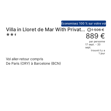
Économisez 100 % sur votre vol
Le
Villa in Lloret de Mar With Private
1 506 €
prix
889 €
2.5
Pool
était
out
par personne
de
of
17 sept. - 20
sept.
1
5
trouvé il y a
506 €.
1 jour
Le
Vol aller-retour compris
prix
De Paris (ORY) à Barcelone (BCN)
est
maintenant
de
889 €
par
personne.