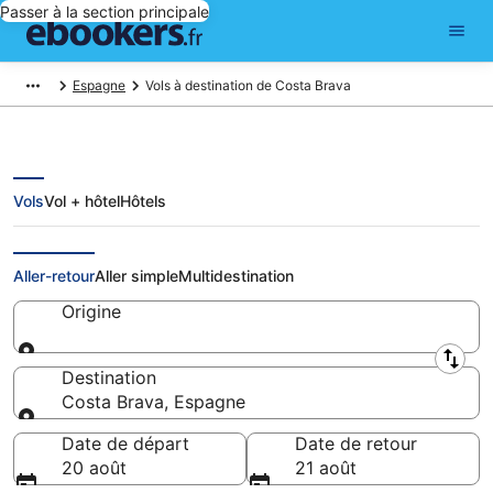
Passer à la section principale
Espagne
Vols à destination de Costa Brava
Vols
Vol + hôtel
Hôtels
Vols pas chers pour Costa Brava
Aller-retour
Aller simple
Multidestination
Origine
Origine
Destination
Costa Brava, Espagne
Destination
Date de départ
Date de retour
20 août
21 août