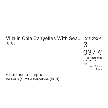
de
586 €
par
personne.
Le
Villa in Cala Canyelles With Sea
5 290 €
prix
3
2.5
Views & Pool
était
out
037 €
de
of
5
5
par personne
17 sept. - 20
290 €.
sept.
Le
trouvé il y a
1 jour
prix
Vol aller-retour compris
est
De Paris (ORY) à Barcelone (BCN)
maintenant
de
3
037 €
par
personne.