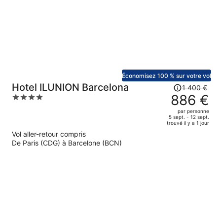
maintenant
de
804 €
par
personne.
Économisez 100 % sur votre vol
Le
Hotel ILUNION Barcelona
1 400 €
prix
886 €
4
était
out
par personne
de
of
5 sept. - 12 sept.
trouvé il y a 1 jour
1
5
Vol aller-retour compris
400 €.
De Paris (CDG) à Barcelone (BCN)
Le
prix
est
maintenant
de
886 €
par
personne.