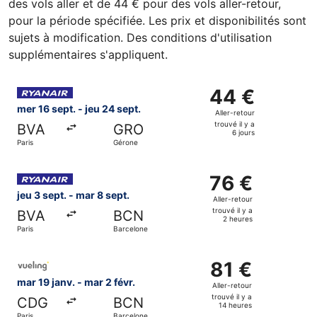
des vols aller et de 44 € pour des vols aller-retour,
pour la période spécifiée. Les prix et disponibilités sont
sujets à modification. Des conditions d'utilisation
supplémentaires s'appliquent.
Sélectionner le vol Ryanair, décollant le mer 16 sept. de Pa
44 €
44 €
Aller-
mer 16 sept. - jeu 24 sept.
Aller-retour
retour,
trouvé il y a
BVA
GRO
trouvé
6 jours
Paris
Gérone
il
y
Sélectionner le vol Ryanair, décollant le jeu 3 sept. de Par
a
76 €
76 €
6
Aller-
jeu 3 sept. - mar 8 sept.
Aller-retour
jours
retour,
trouvé il y a
BVA
BCN
trouvé
2 heures
Paris
Barcelone
il
y
Sélectionner le vol Vueling Airlines, décollant le mar 19 ja
a
81 €
81 €
2
Aller-
mar 19 janv. - mar 2 févr.
Aller-retour
heures
retour,
trouvé il y a
CDG
BCN
trouvé
14 heures
Paris
Barcelone