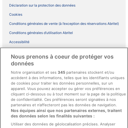
Déclaration sur la protection des données
Cookies
Conditions générales de vente (à l’exception des réservations Abritel)
Conditions générales d’utilisation Abritel
Accessibilité
Comment fonctionne notre site
Nous prenons à coeur de protéger vos
Conditions générales du programme BONUS+ d’ebookers
données
Mentions légales / Nous contacter
Notre organisation et ses
345
partenaires stockent et/ou
accèdent à des informations, telles que les identifiants uniques
Directives de contenu et signalement de contenus
de cookies pour traiter les données personnelles, sur un
appareil. Vous pouvez accepter ou gérer vos préférences en
Aide
cliquant ci-dessous ou à tout moment sur la page de la politique
de confidentialité. Ces préférences seront signalées à nos
Soutien
partenaires et n’affecteront pas les données de navigation.
Nos équipes ainsi que nos partenaires externes, traitent
Annuler votre réservation d’hôtel ou de propriété de vacances
des données selon les finalités suivantes :
Annuler votre vol
Utiliser des données de géolocalisation précises. Analyser