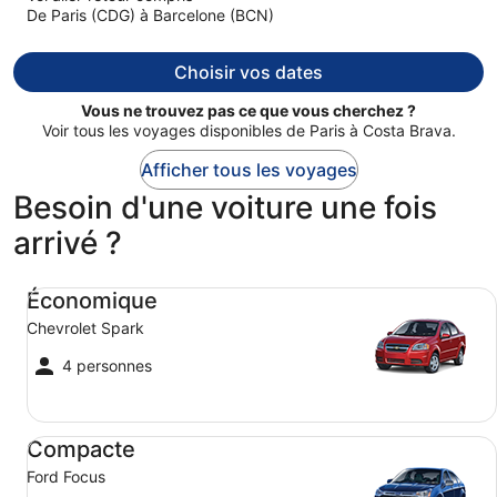
De Paris (CDG) à Barcelone (BCN)
Le
prix
est
Choisir vos dates
maintenant
de
Vous ne trouvez pas ce que vous cherchez ?
905 €
Voir tous les voyages disponibles de Paris à Costa Brava.
par
Afficher tous les voyages
personne.
Besoin d'une voiture une fois
arrivé ?
Économique Chevrolet Spark
Économique
Chevrolet Spark
4 personnes
Compacte Ford Focus
Compacte
Ford Focus