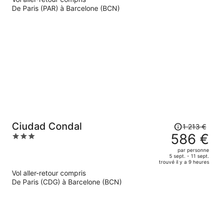
Le
De Paris (PAR) à Barcelone (BCN)
prix
est
maintenant
de
583 €
par
personne.
Le
Ciudad Condal
1 213 €
prix
586 €
3
était
out
par personne
de
of
5 sept. - 11 sept.
trouvé il y a 9 heures
1
5
Vol aller-retour compris
213 €.
De Paris (CDG) à Barcelone (BCN)
Le
prix
est
maintenant