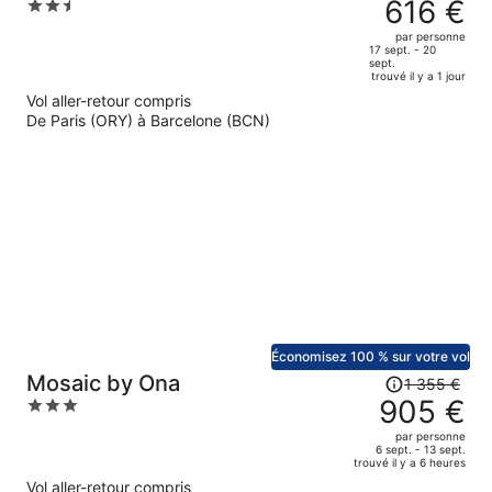
prix
616 €
2.5
Mar
était
out
par personne
de
of
17 sept. - 20
sept.
943 €.
5
trouvé il y a 1 jour
Le
Vol aller-retour compris
prix
De Paris (ORY) à Barcelone (BCN)
est
maintenant
de
616 €
par
personne.
Économisez 100 % sur votre vol
Le
Mosaic by Ona
1 355 €
prix
905 €
3
était
out
par personne
de
of
6 sept. - 13 sept.
trouvé il y a 6 heures
1
5
Vol aller-retour compris
355 €.