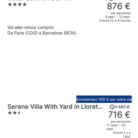
prix
876 €
4
était
out
par personne
de
of
6 sept. - 13 sept.
trouvé il y a 6 heures
1
5
Vol aller-retour compris
462 €.
De Paris (CDG) à Barcelone (BCN)
Le
prix
est
maintenant
de
876 €
par
personne.
Économisez 100 % sur votre vol
Le
Serene Villa With Yard in Lloret
1 187 €
prix
716 €
2.5
de Mar
était
out
par personne
de
of
17 sept. - 20
sept.
1
5
trouvé il y a
187 €.
1 jour