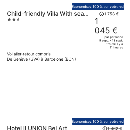
Économisez 100 % sur votre vol
Le
Child-friendly Villa With sea
1 758 €
prix
1
2.5
View
était
out
045 €
de
of
1
5
par personne
9 sept. - 13 sept.
758 €.
trouvé il y a
Le
11 heures
prix
Vol aller-retour compris
est
De Genève (GVA) à Barcelone (BCN)
maintenant
de
1
045 €
par
personne.
Économisez 100 % sur votre vol
Le
Hotel ILUNION Bel Art
1 462 €