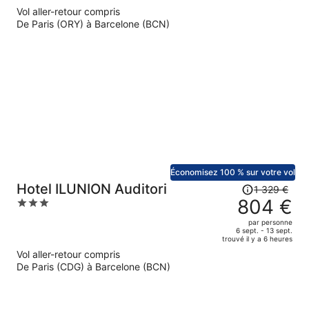
Le
Vol aller-retour compris
prix
De Paris (ORY) à Barcelone (BCN)
est
maintenant
de
716 €
par
personne.
Économisez 100 % sur votre vol
Le
Hotel ILUNION Auditori
1 329 €
prix
804 €
3
était
out
par personne
de
of
6 sept. - 13 sept.
trouvé il y a 6 heures
1
5
Vol aller-retour compris
329 €.
De Paris (CDG) à Barcelone (BCN)
Le
prix
est