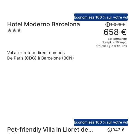
Économisez 100 % sur votre vol
Le
Hotel Moderno Barcelona
1 028 €
prix
658 €
3
était
out
par personne
de
of
5 sept. - 10 sept.
trouvé il y a 9 heures
1
5
Vol aller-retour direct compris
028 €.
De Paris (CDG) à Barcelone (BCN)
Le
prix
est
maintenant
de
658 €
par
personne.
Économisez 100 % sur votre vol
Le
Pet-friendly Villa in Lloret de
943 €