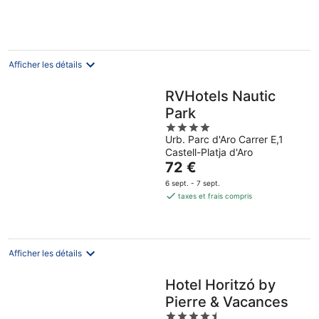
de
75 €
par
nuit
Afficher les détails
RVHotels Nautic
Park
4
Urb. Parc d'Aro Carrer E,1
out
Castell-Platja d'Aro
of
Le
72 €
5
prix
6 sept. - 7 sept.
est
taxes et frais compris
de
72 €
par
nuit
Afficher les détails
Hotel Horitzó by
Pierre & Vacances
4.5