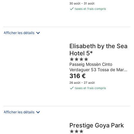
prix
30 août - 31 août
est
taxes et frais compris
de
144 €
par
nuit
Afficher les détails
Elisabeth by the Sea
Hotel 5*
4
Passeig Mossèn Cinto
out
Verdaguer 53 Tossa de Mar
of
Le
Girona
316 €
5
prix
26 août - 27 août
est
taxes et frais compris
de
316 €
par
nuit
Afficher les détails
Prestige Goya Park
3