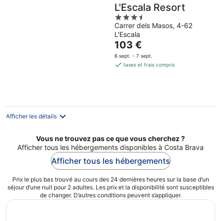
L'Escala Resort
3.5
Carrer dels Masos, 4-62
out
L'Escala
of
Le
103 €
5
prix
6 sept. - 7 sept.
est
taxes et frais compris
de
103 €
par
nuit
Afficher les détails
Vous ne trouvez pas ce que vous cherchez ?
Afficher tous les hébergements disponibles à Costa Brava
Afficher tous les hébergements
Prix le plus bas trouvé au cours des 24 dernières heures sur la base d’un
séjour d’une nuit pour 2 adultes. Les prix et la disponibilité sont susceptibles
de changer. D’autres conditions peuvent s’appliquer.