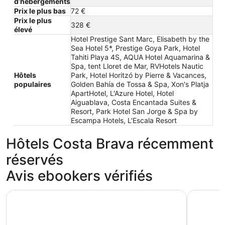
d’hébergements
Prix le plus bas
72 €
Prix le plus
328 €
élevé
Hotel Prestige Sant Marc, Elisabeth by the
Sea Hotel 5*, Prestige Goya Park, Hotel
Tahiti Playa 4S, AQUA Hotel Aquamarina &
Spa, tent Lloret de Mar, RVHotels Nautic
Hôtels
Park, Hotel Horitzó by Pierre & Vacances,
populaires
Golden Bahía de Tossa & Spa, Xon's Platja
ApartHotel, L'Azure Hotel, Hotel
Aiguablava, Costa Encantada Suites &
Resort, Park Hotel San Jorge & Spa by
Escampa Hotels, L'Escala Resort
Hôtels Costa Brava récemment
réservés
Avis ebookers vérifiés
Hotel Tahiti Playa 4S
AQUA Hot