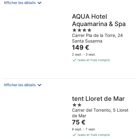
Afficher les détails
AQUA Hotel
Aquamarina & Spa
4
Carrer Pla de la Torre, 24
out
Santa Susanna
of
Le
149 €
5
prix
2 sept. - 3 sept.
est
taxes et frais compris
de
149 €
par
nuit
Afficher les détails
tent Lloret de Mar
2
Carrer del Torrento, 5 Lloret
out
de Mar
of
Le
75 €
5
prix
6 sept. - 7 sept.
est
taxes et frais compris