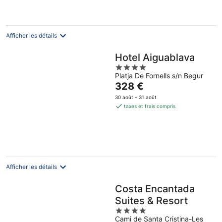
145 €
par
nuit
Afficher les détails
Hotel Aiguablava
4
Platja De Fornells s/n Begur
out
Le
328 €
of
prix
5
30 août - 31 août
est
taxes et frais compris
de
328 €
par
nuit
Afficher les détails
Costa Encantada
Suites & Resort
4
Cami de Santa Cristina-Les
out