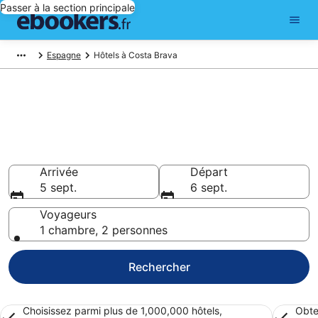
Passer à la section principale
Espagne
Hôtels à Costa Brava
Réserver un hôtel à Costa
Brava – Choisissez parmi
14 322 hôtels
Hôtels à partir de 72 €
Arrivée
Départ
5 sept.
6 sept.
Voyageurs
1 chambre, 2 personnes
Rechercher
Choisissez parmi plus de 1,000,000 hôtels,
Obte