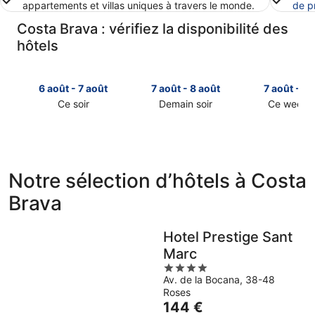
appartements et villas uniques à travers le monde.
de p
Costa Brava : vérifiez la disponibilité des
hôtels
6 août - 7 août
7 août - 8 août
7 août - 9 
Ce soir
Demain soir
Ce week-
Consulter
Consulter
Consulter
les
les
les
prix
prix
prix
à
à
à
Costa
Costa
Costa
Notre sélection d’hôtels à Costa
Brava
Brava
Brava
Brava
pour
pour
pour
cette
demain
ce
nuit,
soir,
week-
Hotel Prestige Sant
6
7
end,
Marc
août
août
7
4
-
-
août
Av. de la Bocana, 38-48
out
7
8
-
Roses
of
août
août
9
Le
144 €
5
août