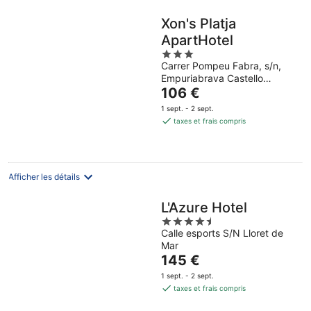
Xon's Platja
ApartHotel
3
Carrer Pompeu Fabra, s/n,
out
Empuriabrava Castello
of
Le
d'Empuries
106 €
5
prix
1 sept. - 2 sept.
est
taxes et frais compris
de
106 €
par
nuit
Afficher les détails
L'Azure Hotel
4.5
Calle esports S/N Lloret de
out
Mar
of
Le
145 €
5
prix
1 sept. - 2 sept.
est
taxes et frais compris
de