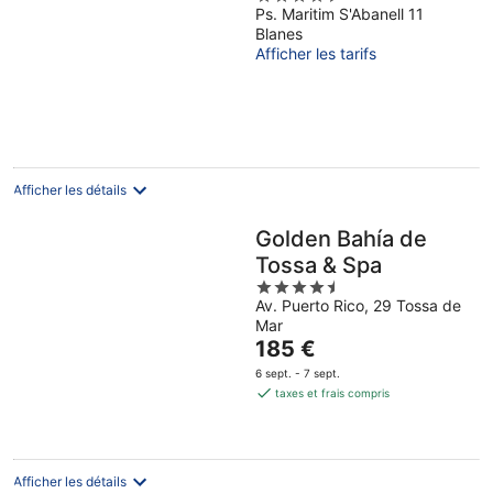
Ps. Maritim S'Abanell 11
out
Blanes
of
Afficher les tarifs
5
Afficher les détails
Golden Bahía de
Tossa & Spa
4.5
Av. Puerto Rico, 29 Tossa de
out
Mar
of
Le
185 €
5
prix
6 sept. - 7 sept.
est
taxes et frais compris
de
185 €
par
nuit
Afficher les détails