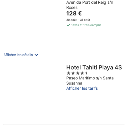
Avenida Port del Reig s/n
out
Roses
of
Le
128 €
5
prix
30 août - 31 août
est
taxes et frais compris
de
128 €
par
nuit
Afficher les détails
Hotel Tahiti Playa 4S
4.5
Paseo Marítimo s/n Santa
out
Susanna
of
Afficher les tarifs
5