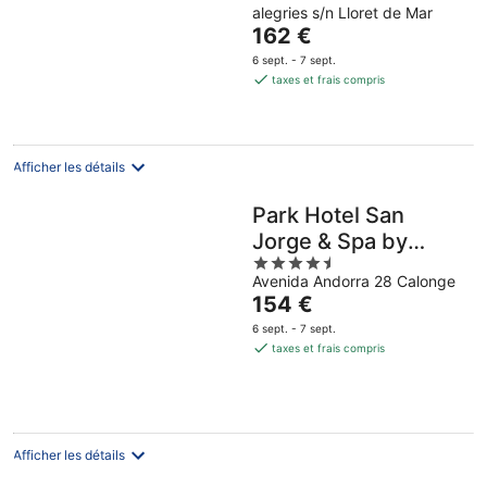
alegries s/n Lloret de Mar
of
Le
162 €
5
prix
6 sept. - 7 sept.
est
taxes et frais compris
de
162 €
par
nuit
Afficher les détails
Park Hotel San
Jorge & Spa by
4.5
Escampa Hotels
Avenida Andorra 28 Calonge
out
Le
154 €
of
prix
5
6 sept. - 7 sept.
est
taxes et frais compris
de
154 €
par
nuit
Afficher les détails