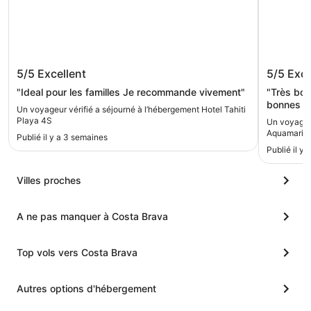
Hotel Tahiti Playa 4S
AQUA Ho
5/5
Excellent
5/5
Exce
"Ideal pour les familles Je recommande vivement"
"Très bon
bonnes ac
Un voyageur vérifié a séjourné à l’hébergement Hotel Tahiti
de buffet
Playa 4S
Un voyageu
que certa
Aquamarin
Publié il y a 3 semaines
Très bon 
Publié il y 
promenade
efficace.
de prises
Villes proches
A ne pas manquer à Costa Brava
Top vols vers Costa Brava
Autres options d'hébergement