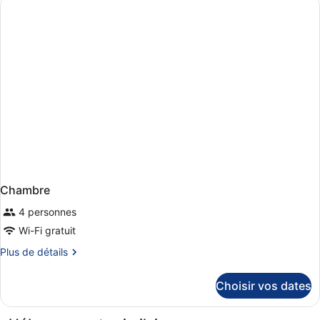
de
chambre
Chambre
Chambre
4 personnes
Wi-Fi gratuit
Plus
Plus de détails
de
détails
Choisir vos dates
sur
le
type