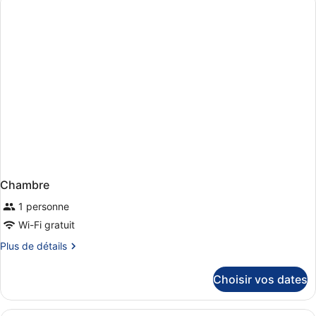
de
chambre
Chambre
Double
Deluxe,
vue
jardin
Chambre
1 personne
Wi-Fi gratuit
Plus
Plus de détails
de
détails
Choisir vos dates
sur
le
type