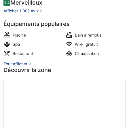
Resort
Avis
Merveilleux
9,2
9,2 sur 10
voyageurs
&
Afficher 1 001 avis
Spa
Équipements populaires
6 piscines extérieures, parasols de
Piscine
Bain à remous
Spa
Wi-Fi gratuit
Restaurant
Climatisation
Tout afficher
Découvrir la zone