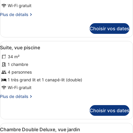
chambre :
Wi-Fi gratuit
Chambre
Plus
Plus de détails
Familiale
de
détails
(2
Choisir vos dates
sur
Adults
le
+
type
Afficher
Une chambre d’hôtel moderne équipée
1
3
de
Suite, vue piscine
toutes
chambre
or
34 m²
Chambre
les
2
Familiale
photos
1 chambre
Children)
(2
pour
4 personnes
Adults
ce
+
1 très grand lit et 1 canapé-lit (double)
1
type
Wi-Fi gratuit
or
de
2
Plus
Plus de détails
chambre :
Children)
de
Suite,
détails
Choisir vos dates
vue
sur
le
piscine
type
Afficher
Une chambre d’hôtel avec un grand 
6
de
Chambre Double Deluxe, vue jardin
toutes