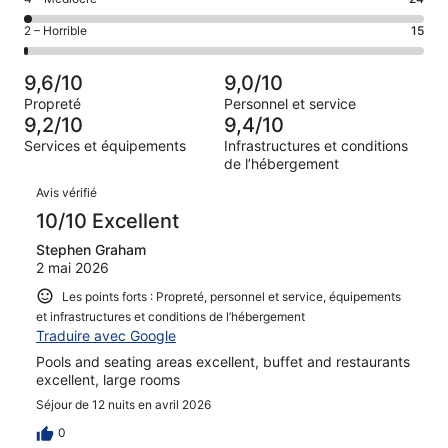
d’après 682 avis
voyageurs
(Bien),
des
sur 1001.
de 6
Note
2 – Horrible
15
d’après 215 avis
voyageurs
(Satisfaisant),
des
sur 1001.
de 4
d’après 65 avis
voyageurs
(Médiocre),
9,6/10
9,0/10
sur 1001.
de 2
d’après 24 avis
Propreté
Personnel et service
(Horrible),
sur 1001.
9,2/10
9,4/10
d’après 15 avis
Services et équipements
Infrastructures et conditions
sur 1001.
de l’hébergement
Avis
Avis vérifié
10/10 Excellent
Stephen Graham
2 mai 2026
Les points forts : Propreté, personnel et service, équipements
et infrastructures et conditions de l’hébergement
Traduire avec Google
Pools and seating areas excellent, buffet and restaurants
excellent, large rooms
Séjour de 12 nuits en avril 2026
0