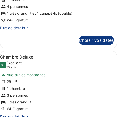
type
de
4 personnes
chambre :
1 très grand lit et 1 canapé-lit (double)
Suite,
Wi-Fi gratuit
terrasse,
Plus
Plus de détails
vue
de
mer
détails
Choisir vos dates
sur
(Master)
le
type
Afficher
Une chambre d’hôtel avec un grand 
3
de
Chambre Deluxe
toutes
chambre
Excellent
Suite,
les
8,8
8,8 sur 10
(75 avis)
75 avis
terrasse,
photos
vue
Vue sur les montagnes
pour
mer
29 m²
ce
(Master)
1 chambre
type
de
3 personnes
chambre :
1 très grand lit
Chambre
Wi-Fi gratuit
Deluxe
Plus
Plus de détails