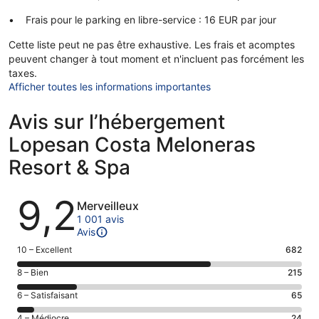
Frais pour le parking en libre-service : 16 EUR par jour
Cette liste peut ne pas être exhaustive. Les frais et acomptes
peuvent changer à tout moment et n'incluent pas forcément les
taxes.
Afficher toutes les informations importantes
Avis sur l’hébergement
Lopesan Costa Meloneras
Resort & Spa
Avis
9,2
Merveilleux
1 001 avis
Avis
Note
10 – Excellent
682
des
Note
8 – Bien
215
voyageurs
des
de 10
Note
6 – Satisfaisant
65
voyageurs
(Excellent),
des
de 8
Note
4 – Médiocre
24