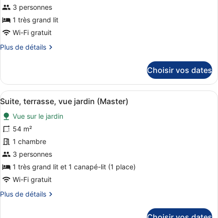
de
3 personnes
chambre :
1 très grand lit
Chambre
Wi-Fi gratuit
Supérieure,
Plus
Plus de détails
vue
de
mer
détails
Choisir vos dates
sur
(Supreme)
le
type
Afficher
Une chambre d’hôtel moderne dotée 
6
de
Suite, terrasse, vue jardin (Master)
toutes
chambre
Vue sur le jardin
Chambre
les
Supérieure,
photos
54 m²
vue
pour
1 chambre
mer
ce
(Supreme)
3 personnes
type
1 très grand lit et 1 canapé-lit (1 place)
de
Wi-Fi gratuit
chambre :
Plus
Plus de détails
Suite,
de
terrasse,
détails
Choisir vos dates