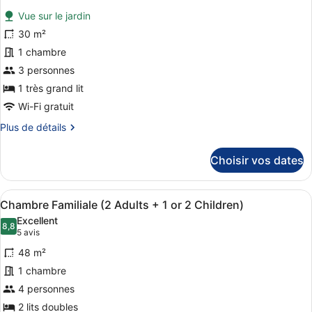
Double
photos
Deluxe
Vue sur le jardin
pour
30 m²
ce
1 chambre
type
de
3 personnes
chambre :
1 très grand lit
Chambre
Wi-Fi gratuit
Deluxe,
Plus
Plus de détails
terrasse,
de
vue
détails
Choisir vos dates
sur
piscine
le
type
Afficher
Une chambre d’hôtel avec un grand l
4
de
Chambre Familiale (2 Adults + 1 or 2 Children)
toutes
chambre
Excellent
Chambre
les
8,8
8,8 sur 10
(5 avis)
5 avis
Deluxe,
photos
terrasse,
48 m²
pour
vue
1 chambre
ce
piscine
4 personnes
type
de
2 lits doubles