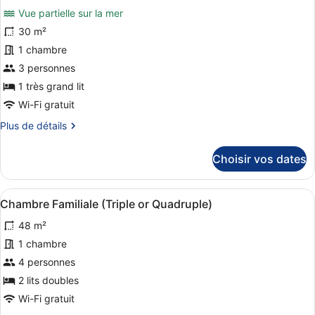
chambre
Vue partielle sur la mer
Suite,
les
vue
photos
30 m²
piscine
pour
1 chambre
ce
3 personnes
type
1 très grand lit
de
Wi-Fi gratuit
chambre :
Plus
Plus de détails
Chambre
de
Double
détails
Choisir vos dates
Deluxe,
sur
vue
le
type
jardin
Afficher
Une chambre d’hôtel avec un grand l
4
de
Chambre Familiale (Triple or Quadruple)
toutes
chambre
48 m²
Chambre
les
Double
photos
1 chambre
Deluxe,
pour
4 personnes
vue
ce
jardin
2 lits doubles
type
Wi-Fi gratuit
de