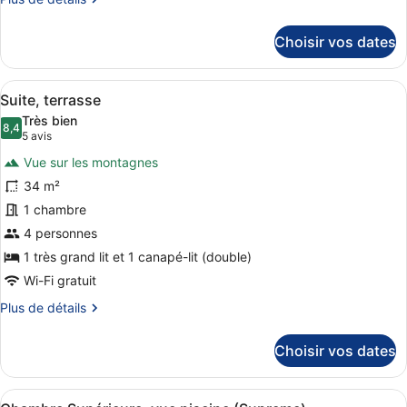
de
détails
Choisir vos dates
sur
le
type
Afficher
Une chambre d’hôtel moderne équipée
3
de
Suite, terrasse
toutes
chambre
Très bien
Chambre
les
8,4
8,4 sur 10
(5 avis)
5 avis
Deluxe
photos
Vue sur les montagnes
pour
34 m²
ce
1 chambre
type
de
4 personnes
chambre :
1 très grand lit et 1 canapé-lit (double)
Suite,
Wi-Fi gratuit
terrasse
Plus
Plus de détails
de
détails
Choisir vos dates
sur
le
type
Afficher
Une chambre d’hôtel avec un grand 
4
de