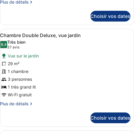
Plus
Plus de détails
chambre :
de
Chambre
détails
Choisir vos dates
Familiale
sur
le
(Triple
type
or
Afficher
Une chambre d’hôtel avec un grand 
4
de
Chambre Double Deluxe, vue jardin
Quadruple)
toutes
chambre
Très bien
Chambre
les
8,4
8,4 sur 10
(37 avis)
37 avis
Familiale
photos
(Triple
Vue sur le jardin
pour
or
29 m²
ce
Quadruple)
1 chambre
type
de
3 personnes
chambre :
1 très grand lit
Chambre
Wi-Fi gratuit
Double
Plus
Plus de détails
Deluxe,
de
vue
détails
Choisir vos dates
sur
jardin
le
type