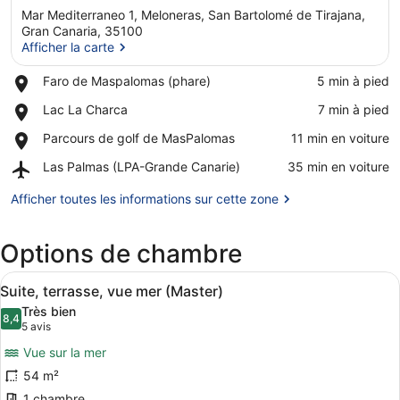
Mar Mediterraneo 1, Meloneras, San Bartolomé de Tirajana,
Gran Canaria, 35100
Afficher la carte
Place,
Faro de Maspalomas (phare)
‪5 min à pied‬
Afficher la carte
Faro
Place,
Lac La Charca
‪7 min à pied‬
de
Lac
Maspalomas
Place,
Parcours de golf de MasPalomas
‪11 min en voiture‬
La
(phare)
Parcours
Charca
Airport,
Las Palmas (LPA-Grande Canarie)
‪35 min en voiture‬
de
Las
golf
Palmas
Afficher toutes les informations sur cette zone
de
(LPA-
MasPalomas
Grande
Options de chambre
Canarie)
Afficher
Une chambre d’hôtel avec un grand 
3
Suite, terrasse, vue mer (Master)
toutes
Très bien
les
8,4
8,4 sur 10
(5 avis)
5 avis
photos
Vue sur la mer
pour
54 m²
ce
1 chambre