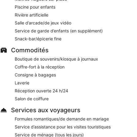
Gastro Buffet Alameda
- Ce restaurant buffet sert le petit
déjeuner et le dîner. Ouvert tous les jours.
Piscine pour enfants
Rivière artificielle
La Toscana
- Ce restaurant à thème propose des spécialités
Cuisine internationale et sert le petit déjeuner, le déjeuner et
Salle d’arcade/de jeux vidéo
le dîner. Ouvert tous les jours.
Service de garde d’enfants (en supplément)
El Marinero
- Offrant une vue sur l'océan, ce restaurant à
Snack-bar/épicerie fine
thème propose des spécialités Cuisine à base de fruits de
mer et sert le déjeuner et le dîner.Ouvert tous les jours.
Commodités
Boutique de souvenirs/kiosque à journaux
El Churrasco
- Offrant une vue sur l'océan, ce grill propose
des spécialités Cuisine locale et internationale et sert le
Coffre-fort à la réception
déjeuner et le dîner. Ouvert tous les jours.
Consigne à bagages
Nihao by Kabuki
- Ce restaurant à thème propose des
Laverie
spécialités Cuisine japonaise et sert le dîner. Ouvert tous les
Réception ouverte 24 h/24
jours.
Salon de coiffure
Un service d'étage (horaires limités) est disponible.
Services aux voyageurs
Formules romantiques/de demande en mariage
Service d’assistance pour les visites touristiques
Service de ménage (tous les jours)