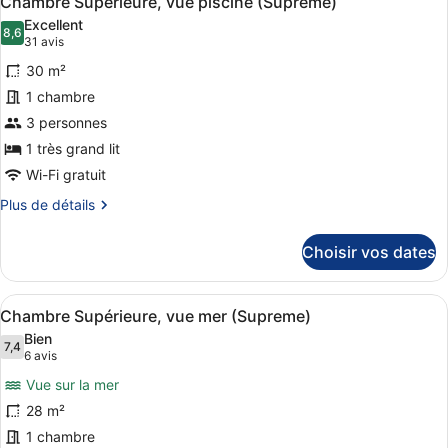
Chambre Supérieure, vue piscine (Supreme)
toutes
chambre
Excellent
Suite,
les
8,6
8,6 sur 10
(31 avis)
31 avis
terrasse
photos
30 m²
pour
1 chambre
ce
3 personnes
type
de
1 très grand lit
chambre :
Wi-Fi gratuit
Chambre
Plus
Plus de détails
Supérieure,
de
détails
vue
Choisir vos dates
sur
piscine
le
(Supreme)
type
Afficher
Une chambre d’hôtel avec un grand 
3
de
Chambre Supérieure, vue mer (Supreme)
toutes
chambre
Bien
Chambre
les
7,4
7,4 sur 10
(6 avis)
6 avis
Supérieure,
photos
vue
Vue sur la mer
pour
piscine
28 m²
ce
(Supreme)
1 chambre
type