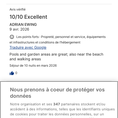
Avis vérifié
10/10 Excellent
ADRIAN EWING
9 avr. 2026
Les points forts : Propreté, personnel et service, équipements
et infrastructures et conditions de l’hébergement
Traduire avec Google
Pools and garden areas are great; also near the beach
and walking areas
Séjour de 10 nuits en mars 2026
0
Avis vérifié
Nous prenons à coeur de protéger vos
10/10 Excellent
données
Vince
Notre organisation et ses
347
partenaires stockent et/ou
9 mai 2026
accèdent à des informations, telles que les identifiants uniques
Les points forts : Propreté, personnel et service, équipements
de cookies pour traiter les données personnelles, sur un