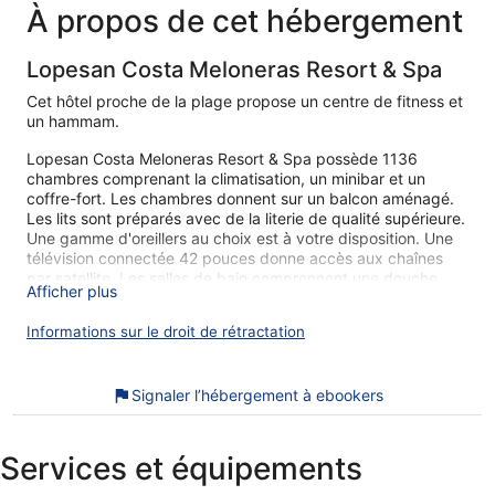
258 €
À propos de cet hébergement
Lopesan Costa Meloneras Resort & Spa
Cet hôtel proche de la plage propose un centre de fitness et
un hammam.
Lopesan Costa Meloneras Resort & Spa possède 1136
chambres comprenant la climatisation, un minibar et un
coffre-fort. Les chambres donnent sur un balcon aménagé.
Les lits sont préparés avec de la literie de qualité supérieure.
Une gamme d'oreillers au choix est à votre disposition. Une
télévision connectée 42 pouces donne accès aux chaînes
par satellite. Les salles de bain comprennent une douche
Afficher plus
avec un pommeau de douche à « effet pluie », des articles
de toilette gratuits et un sèche-cheveux.
Informations sur le droit de rétractation
Cet hôtel de San Bartolomé de Tirajana offre l'accès gratuit à
Internet par Wi-Fi. Des bureaux et un téléphone sont
également disponibles. Un service de ménage est fourni tous
Signaler l’hébergement à ebookers
les jours.
Pour votre bien-être, 6 piscines extérieures et 3 bains à
Services et équipements
remous se trouvent sur place. Outre une piscine pour
enfants, l'hébergement propose une rivière artificielle (lazy