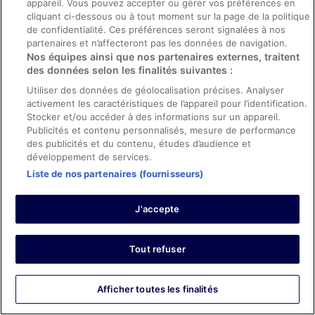
appareil. Vous pouvez accepter ou gérer vos préférences en
et infrastructures et conditions de l’hébergement
Traduire avec Google
cliquant ci-dessous ou à tout moment sur la page de la politique
de confidentialité. Ces préférences seront signalées à nos
A beautiful resort. Plenty of sunbeds. Very efficient
partenaires et n’affecteront pas les données de navigation.
service. Very friendly. Good quality food. Modern rooms.
Nos équipes ainsi que nos partenaires externes, traitent
Séjour de 9 nuits en avril 2026
des données selon les finalités suivantes :
0
Utiliser des données de géolocalisation précises. Analyser
activement les caractéristiques de l’appareil pour l’identification.
Stocker et/ou accéder à des informations sur un appareil.
Avis vérifié
Publicités et contenu personnalisés, mesure de performance
10/10 Excellent
des publicités et du contenu, études d’audience et
développement de services.
Sathish
27 déc. 2025
Liste de nos partenaires (fournisseurs)
Les points forts : Propreté, équipements, infrastructures et
conditions de l’hébergement
J'accepte
Traduire avec Google
Spotless, amazing breakfasts, great staff.
Tout refuser
Séjour de 4 nuits en décembre 2025
0
Afficher toutes les finalités
Avis vérifié