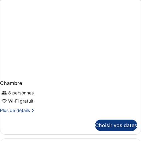
de
chambre
Chambre
Chambre
8 personnes
Wi-Fi gratuit
Plus
Plus de détails
de
détails
Choisir vos dates
sur
le
type