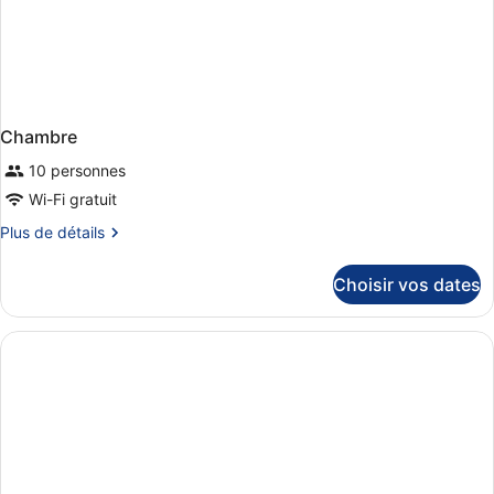
Chambre
10 personnes
Wi-Fi gratuit
Plus
Plus de détails
de
détails
Choisir vos dates
sur
le
type
de
chambre
Chambre