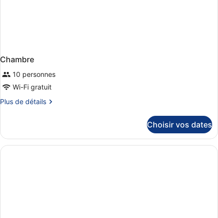
Chambre
10 personnes
Wi-Fi gratuit
Plus
Plus de détails
de
détails
Choisir vos dates
sur
le
type
de
chambre
Chambre