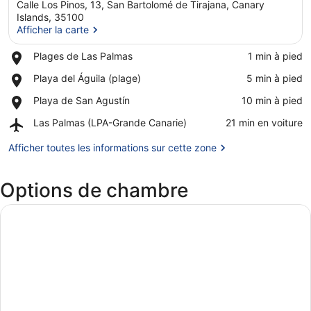
Calle Los Pinos, 13, San Bartolomé de Tirajana, Canary
Islands, 35100
Afficher la carte
Place,
Plages de Las Palmas
‪1 min à pied‬
Afficher la carte
Plages
Place,
Playa del Águila (plage)
‪5 min à pied‬
de
Playa
Las
Place,
Playa de San Agustín
‪10 min à pied‬
del
Palmas
Playa
Águila
Airport,
Las Palmas (LPA-Grande Canarie)
‪21 min en voiture‬
de
(plage)
Las
San
Palmas
Afficher toutes les informations sur cette zone
Agustín
(LPA-
Grande
Options de chambre
Canarie)