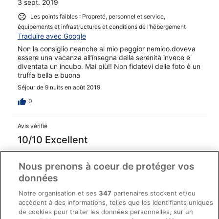
3 sept. 2019
ama as muy reducido.
Les points faibles : Propreté, personnel et service,
équipements et infrastructures et conditions de l’hébergement
Traduire avec Google
Non la consiglio neanche al mio peggior nemico.doveva
essere una vacanza all’insegna della serenità invece è
diventata un incubo. Mai più!! Non fidatevi delle foto è un
truffa bella e buona
Séjour de 9 nuits en août 2019
0
Avis vérifié
10/10 Excellent
Voyageur vérifié
11 août 2019
Nous prenons à coeur de protéger vos
données
Les points forts : Propreté, personnel et service, infrastructures
et conditions de l’hébergement
Notre organisation et ses
347
partenaires stockent et/ou
Traduire avec Google
accèdent à des informations, telles que les identifiants uniques
Me gusto mucho el apartamento y el balcón con vistas a
de cookies pour traiter les données personnelles, sur un
la playa también la limpieza de habitaciones, lo que no