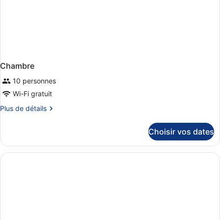
Chambre
10 personnes
Wi-Fi gratuit
Plus
Plus de détails
de
détails
Choisir vos dates
sur
le
type
de
chambre
Chambre