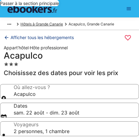
Passer à la section principale
Hôtels à Grande Canarie
Acapulco, Grande Canarie
Afficher tous les hébergements
Appart’hôtel
·
Hôte professionnel
Acapulco
Hébergement
3.0 étoiles
Choisissez des dates pour voir les prix
Où allez-vous ?
Acapulco
Dates
sam. 22 août - dim. 23 août
Voyageurs
2 personnes, 1 chambre