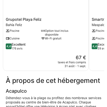
Grupotel
Smartr
Grupotel Playa Feliz
Smartr 
Playa
Maspalo
Bahía Feliz
Maspalo
Feliz
Corinto
Piscine
Option tout inclus
Piscine
Bahía
Maspalo
disponible
Feliz
Cuisine
Wi-Fi gratuit
Piscine 
4.4
4.4
Excellent
Excell
4,4
4,4
sur
sur
176 avis
39 avi
5,
5,
Le
67 €
Excellent,
Excellent,
nouveau
176 avis
39 avis
taxes et frais compris
prix
31 août - 1 sept.
est
de
67 €
À propos de cet hébergement
Acapulco
Détendez-vous à la plage ou profitez des nombreux services
proposés au centre de bien-être de Acapulco. Chaque
appart'hôtel offre une télévision à écran plat avec chaînes