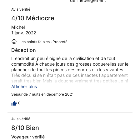
de l’hébergement
Avis
Avis vérifié
4/10 Médiocre
Michel
1 janv. 2022
Les points faibles : Propreté
Déception
L endroit un peu éloigné de la civilisation et de tout
commodité À chaque jours des grosses coquerelles sur le
plancher de tout les pièces des mortes et des vivantes
Très déçu si se n était pas de ces insectes l appartement
serait très bien Mais la douche vraiment très petites Je ni
retournerais pas
Afficher plus
Séjour de 7 nuits en décembre 2021
0
Avis vérifié
8/10 Bien
Voyageur vérifié