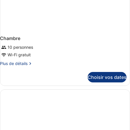
Chambre
10 personnes
Wi-Fi gratuit
Plus
Plus de détails
de
détails
Choisir vos dates
sur
le
type
de
chambre
Chambre