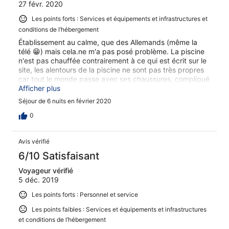
27 févr. 2020
Les points forts : Services et équipements et infrastructures et
conditions de l’hébergement
Établissement au calme, que des Allemands (même la
télé 😁) mais cela.ne m'a pas posé problème. La piscine
n'est pas chauffée contrairement à ce qui est écrit sur le
site, les alentours de la piscine ne sont pas très propres
car tout le monde passe avec ses chaussures, compliqué
de les joindre par téléphone avant le séjour je vous
Afficher plus
conseille le mail. Personnel très agréable, ménage des
Séjour de 6 nuits en février 2020
appartements faits tous les jours. Supérette à 1 minute à
pieds très pratique et peu cher.
0
Avis vérifié
6/10 Satisfaisant
Voyageur vérifié
5 déc. 2019
Les points forts : Personnel et service
Les points faibles : Services et équipements et infrastructures
et conditions de l’hébergement