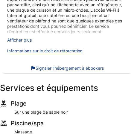
par satellite, ainsi qu'une kitchenette avec un réfrigérateur,
une plaque de cuisson et un micro-ondes. L'accès Wi-Fi à
Internet gratuit, une cafetière ou une bouilloire et un
ventilateur de plafond ne sont que quelques exemples des
prestations dont vous pourrez bénéficier. Le service
d'entretien est effectué certains jours seulement.
Afficher plus
Acapulco possède 48 chambres comprenant une cafetière
ou une bouilloire et un ventilateur de plafond. Dans cet
Informations sur le droit de rétractation
appart'hôtel 3 étoiles, les chambres possèdent une
kitchenette avec un réfrigérateur, une plaque de cuisson, un
micro-ondes et une batterie de cuisine, de la vaisselle et des
Signaler l’hébergement à ebookers
ustensiles. Les salles de bain possèdent une baignoire ou
une douche.
Cet appart'hôtel de San Bartolomé de Tirajana offre l'accès
Services et équipements
gratuit à Internet par Wi-Fi. Une télévision à écran plat 37
pouces donne accès aux chaînes par satellite. Un service de
ménage est fourni en semaine uniquement.
Plage
Cet appart'hôtel propose une piscine extérieure.
Sur une plage de sable noir
Les activités de loisir répertoriées ci-dessous sont
accessibles directement sur place ou à proximité. Ces
Piscine/spa
activités peuvent faire l'objet de frais supplémentaires.
Massage