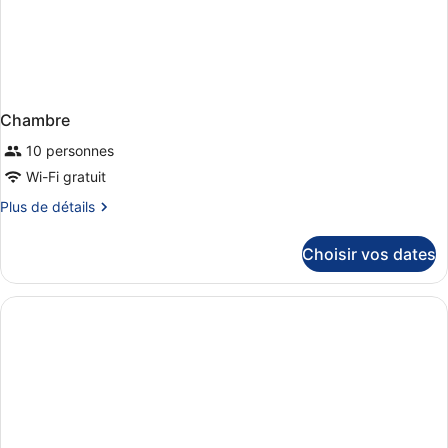
Chambre
10 personnes
Wi-Fi gratuit
Plus
Plus de détails
de
détails
Choisir vos dates
sur
le
type
de
chambre
Chambre