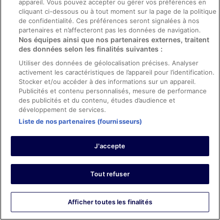
appareil. Vous pouvez accepter ou gérer vos préférences en
me gusto es que no había cafetería cerca y la cafetería
cliquant ci-dessous ou à tout moment sur la page de la politique
del apartamento no tiene nada y encima pa lo poco que
de confidentialité. Ces préférences seront signalées à nos
tiene te cobran caro. Por lo demás todo bien. :D
partenaires et n’affecteront pas les données de navigation.
Séjour de 4 nuits en août 2019
Nos équipes ainsi que nos partenaires externes, traitent
des données selon les finalités suivantes :
0
Utiliser des données de géolocalisation précises. Analyser
activement les caractéristiques de l’appareil pour l’identification.
Avis vérifié
Stocker et/ou accéder à des informations sur un appareil.
10/10 Excellent
Publicités et contenu personnalisés, mesure de performance
des publicités et du contenu, études d’audience et
ARACELI
développement de services.
12 juil. 2019
Liste de nos partenaires (fournisseurs)
Les points forts : Propreté, personnel et service, infrastructures
et conditions de l’hébergement et confort de la chambre
J'accepte
Traduire avec Google
PRECIOSAS VISTAS AL MAR
Preciosas vistas al mar. Primerísima línea con acceso
Tout refuser
directo a la playa. Personal atento y resolutivo.Complejo
muy tranquilo y el servicio de limpieza de diez.
Supermercado a 30 metros.
Afficher toutes les finalités
Séjour de 2 nuits en juillet 2019