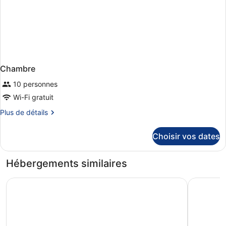
Chambre
10 personnes
Wi-Fi gratuit
Plus
Plus de détails
de
détails
Choisir vos dates
sur
le
type
Hébergements similaires
de
chambre
Grupotel Playa Feliz
Smartr M
Chambre