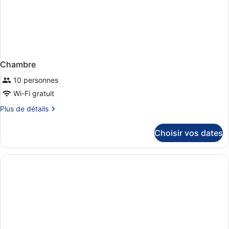
Chambre
10 personnes
Wi-Fi gratuit
Plus
Plus de détails
de
détails
Choisir vos dates
sur
le
type
de
chambre
Chambre