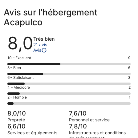
Avis sur l’hébergement
Acapulco
Avis
8,0
Très bien
21 avis
Avis
Note
10 – Excellent
9
des
Note
8 – Bien
6
voyageurs
des
de 10
Note
6 – Satisfaisant
3
voyageurs
(Excellent),
des
de 8
Note
4 – Médiocre
2
d’après 9 avis
voyageurs
(Bien),
des
sur 21.
de 6
Note
2 – Horrible
1
d’après 6 avis
voyageurs
(Satisfaisant),
des
sur 21.
de 4
d’après 3 avis
voyageurs
(Médiocre),
8,0/10
7,6/10
sur 21.
de 2
d’après 2 avis
Propreté
Personnel et service
(Horrible),
sur 21.
6,6/10
7,8/10
d’après 1 avis
Services et équipements
Infrastructures et conditions
sur 21.