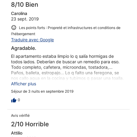
8/10 Bien
Carolina
23 sept. 2019
Les points forts : Propreté et infrastructures et conditions de
l’hébergement
Traduire avec Google
Agradable.
El apartamento estaba limpio lo q salía hormigas de
todos lados. Deberían de buscar un remedio para eso.
Todo completo, cafetera, microondas, tostadora,...
Paños, balleta, estropajo... Lo q falto una feregona, se
nos callo agua en la cocina y tubimos q pasar una toalla.
Las almohadas son muy blandas y el baño, la ducha
Afficher plus
súper chica. Los apartamentos son muy trankilos. Lo q
Séjour de 3 nuits en septembre 2019
dio la casualidad q coincidimos con una familia muy
escandalosa, gritos, música alta... Y eso q no tenían ni
0
niños ni animales. Q siempre se dice q los q molestan son
los perros y los niños. Se agradece q nos dejen llevar a
Avis vérifié
nuestras mascotas. El personal muy amable y el
recepcionista suele avisar de la trankilidad y buen
2/10 Horrible
ambiente del complejo. Lo q esta familia no pareció
Attilio
escuchar. Lo q si cambiaría es la piscina, el espacio de