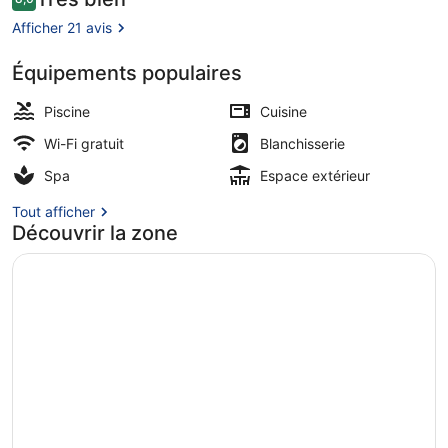
8,0 sur 10
voyageurs
Afficher 21 avis
Équipements populaires
Appartement Confort, 1 chambre, b
Piscine
Cuisine
Wi-Fi gratuit
Blanchisserie
Spa
Espace extérieur
Tout afficher
Découvrir la zone