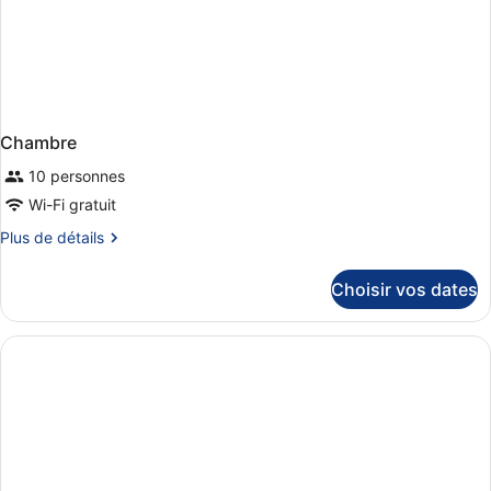
Chambre
10 personnes
Wi-Fi gratuit
Plus
Plus de détails
de
détails
Choisir vos dates
sur
le
type
de
chambre
Chambre