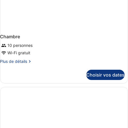
Chambre
10 personnes
Wi-Fi gratuit
Plus
Plus de détails
de
détails
Choisir vos dates
sur
le
type
de
chambre
Chambre