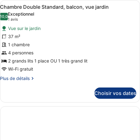
Afficher
Une chambre d’hôtel moderne avec un
2
de
Chambre Double Standard, balcon, vue jardin
toutes
chambre
Exceptionnel
Suite
les
10,0
10,0 sur 10
(1 avis)
1 avis
Junior,
photos
balcon
Vue sur le jardin
pour
37 m²
ce
1 chambre
type
de
4 personnes
chambre :
2 grands lits 1 place OU 1 très grand lit
Chambre
Wi-Fi gratuit
Double
Plus
Plus de détails
Standard,
de
balcon,
détails
Choisir vos dates
sur
vue
le
jardin
type
de
chambre
Chambre
Double
Standard,
balcon,