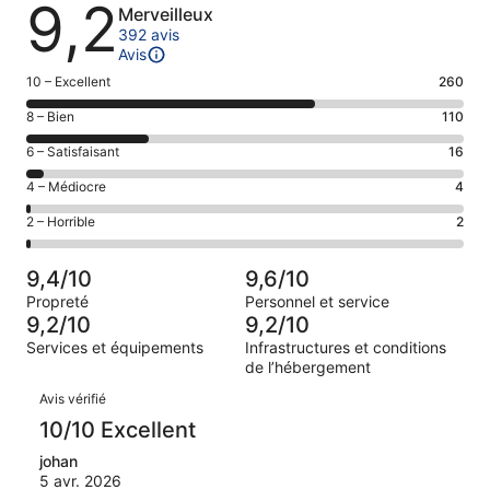
Avis
9,2
Merveilleux
392 avis
Avis
Note
10 – Excellent
260
des
Note
8 – Bien
110
voyageurs
des
de 10
Note
6 – Satisfaisant
16
voyageurs
(Excellent),
des
de 8
Note
4 – Médiocre
4
d’après 260 avis
voyageurs
(Bien),
des
sur 392.
de 6
Note
2 – Horrible
2
d’après 110 avis
voyageurs
(Satisfaisant),
des
sur 392.
de 4
d’après 16 avis
voyageurs
(Médiocre),
9,4/10
9,6/10
sur 392.
de 2
d’après 4 avis
Propreté
Personnel et service
(Horrible),
sur 392.
9,2/10
9,2/10
d’après 2 avis
Services et équipements
Infrastructures et conditions
sur 392.
de l’hébergement
Avis
Avis vérifié
10/10 Excellent
johan
5 avr. 2026