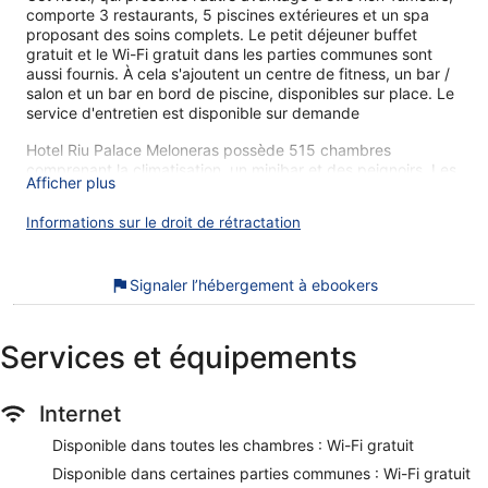
comporte 3 restaurants, 5 piscines extérieures et un spa
proposant des soins complets. Le petit déjeuner buffet
gratuit et le Wi-Fi gratuit dans les parties communes sont
aussi fournis. À cela s'ajoutent un centre de fitness, un bar /
salon et un bar en bord de piscine, disponibles sur place. Le
service d'entretien est disponible sur demande
Hotel Riu Palace Meloneras possède 515 chambres
comprenant la climatisation, un minibar et des peignoirs. Les
Afficher plus
chambres donnent sur un balcon. Une télévision à écran plat
donne accès aux chaînes par satellite.
Informations sur le droit de rétractation
Les salles de bain comprennent une douche et un sèche-
cheveux. Cet hôtel de San Bartolomé de Tirajana offre
l'accès gratuit à Internet par Wi-Fi. De plus, les chambres
Signaler l’hébergement à ebookers
possèdent un fer / une planche à repasser et un ventilateur
de plafond. Un service de ménage est proposé tous les jours
et le remplacement des serviettes est disponible sur
Services et équipements
demande. Un service de ménage est fourni sur demande.
Une piscine pour enfants et 5 piscines extérieures se
Internet
trouvent sur place. Les infrastructures de loisir comprennent
également un sauna et un centre de fitness.
Disponible dans toutes les chambres : Wi-Fi gratuit
Les clients de moins de 18 ans ne sont pas admis dans le
Disponible dans certaines parties communes : Wi-Fi gratuit
centre de fitness.