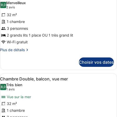
mer
chambre
Merveilleux
Chambre
les
9,0
9,0 sur 10
(2 avis)
2 avis
Double,
photos
balcon,
32 m²
pour
vue
1 chambre
ce
partielle
3 personnes
sur
type
la
de
2 grands lits 1 place OU 1 très grand lit
mer
chambre :
Wi-Fi gratuit
Chambre
Plus
Plus de détails
Double
de
détails
Standard,
Choisir vos dates
sur
balcon
le
type
Afficher
Une chambre d’hôtel avec un lit, u
2
de
Chambre Double, balcon, vue mer
toutes
chambre
Très bien
Chambre
les
8,0
8,0 sur 10
(1 avis)
1 avis
Double
photos
Standard,
Vue sur la mer
pour
balcon
32 m²
ce
1 chambre
type