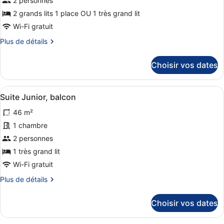
de
2 personnes
chambre :
2 grands lits 1 place OU 1 très grand lit
Chambre
Wi-Fi gratuit
Double,
Plus
Plus de détails
balcon,
de
vue
détails
Choisir vos dates
sur
mer
le
type
Afficher
Une chambre d’hôtel moderne équipée
2
de
Suite Junior, balcon
toutes
chambre
46 m²
Chambre
les
Double,
photos
1 chambre
balcon,
pour
2 personnes
vue
ce
mer
1 très grand lit
type
Wi-Fi gratuit
de
Plus
Plus de détails
chambre :
de
Suite
détails
Choisir vos dates
Junior,
sur
le
balcon
type