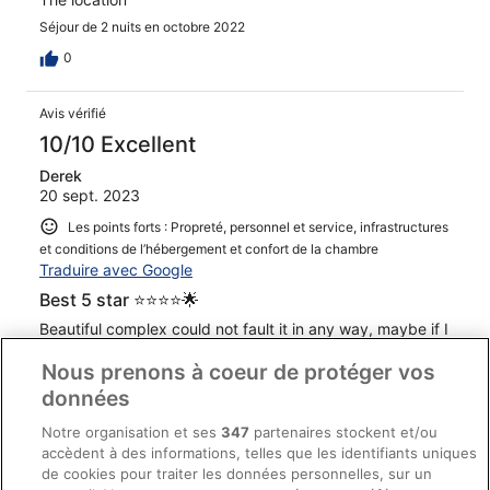
Séjour de 2 nuits en octobre 2022
0
Avis vérifié
10/10 Excellent
Derek
20 sept. 2023
Les points forts : Propreté, personnel et service, infrastructures
et conditions de l’hébergement et confort de la chambre
Traduire avec Google
Best 5 star ⭐️⭐️⭐️⭐️🌟
Beautiful complex could not fault it in any way, maybe if I
had one criticism it would be the hotel caters for a
Nous prenons à coeur de protéger vos
slightly older person bet that’s it food staff & grounds
were all amazing.
données
Séjour de 7 nuits en septembre 2023
Notre organisation et ses
347
partenaires stockent et/ou
0
accèdent à des informations, telles que les identifiants uniques
de cookies pour traiter les données personnelles, sur un