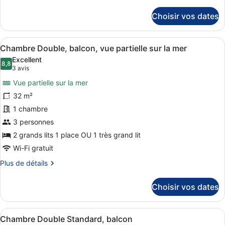
de
chambre :
détails
Choisir vos dates
sur
Chambre
le
Simple,
type
Afficher
Une chambre d’hôtel comprenant un 
balcon
2
de
Chambre Double, balcon, vue partielle sur la mer
toutes
chambre
Excellent
Chambre
les
8,8
8,8 sur 10
(3 avis)
3 avis
Simple,
photos
balcon
Vue partielle sur la mer
pour
32 m²
ce
1 chambre
type
de
3 personnes
chambre :
2 grands lits 1 place OU 1 très grand lit
Chambre
Wi-Fi gratuit
Double,
Plus
Plus de détails
balcon,
de
vue
détails
Choisir vos dates
sur
partielle
le
sur
type
Afficher
Une chambre d’hôtel avec un lit, un
la
4
de
Chambre Double Standard, balcon
toutes