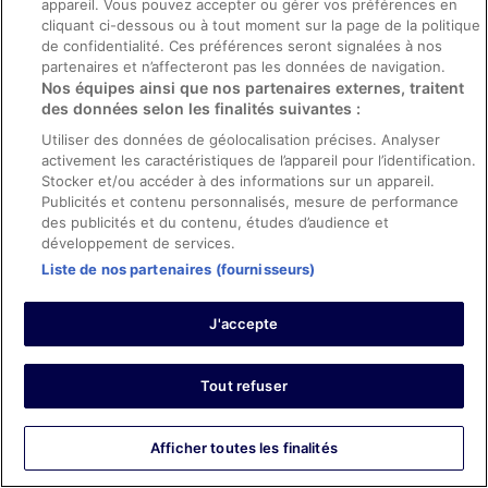
appareil. Vous pouvez accepter ou gérer vos préférences en
Avis vérifié
cliquant ci-dessous ou à tout moment sur la page de la politique
10/10 Excellent
de confidentialité. Ces préférences seront signalées à nos
partenaires et n’affecteront pas les données de navigation.
Voyageur vérifié
Nos équipes ainsi que nos partenaires externes, traitent
25 mars 2023
des données selon les finalités suivantes :
Les points forts : Propreté, personnel et service, infrastructures
Utiliser des données de géolocalisation précises. Analyser
et conditions de l’hébergement et confort de la chambre
activement les caractéristiques de l’appareil pour l’identification.
Traduire avec Google
Stocker et/ou accéder à des informations sur un appareil.
It was simply fabulous
Publicités et contenu personnalisés, mesure de performance
des publicités et du contenu, études d’audience et
Séjour de 5 nuits en mars 2023
développement de services.
0
Liste de nos partenaires (fournisseurs)
Avis vérifié
J'accepte
10/10 Excellent
Heikki
Tout refuser
17 févr. 2023
Les points forts : Propreté, personnel et service, infrastructures
et conditions de l’hébergement et confort de la chambre
Afficher toutes les finalités
Traduire avec Google