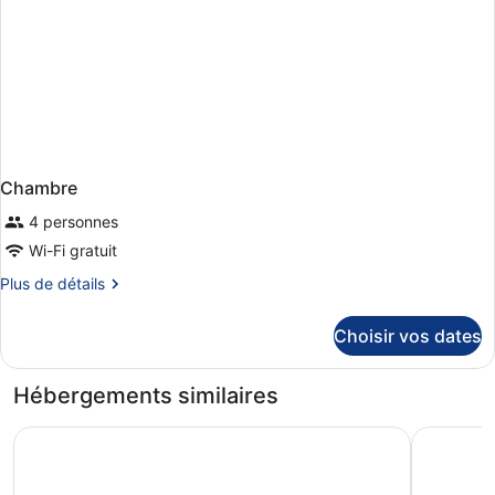
Chambre
4 personnes
Wi-Fi gratuit
Plus
Plus de détails
de
détails
Choisir vos dates
sur
le
type
Hébergements similaires
de
chambre
Hotel Riu Palace Oasis
Hotel Riu 
Chambre