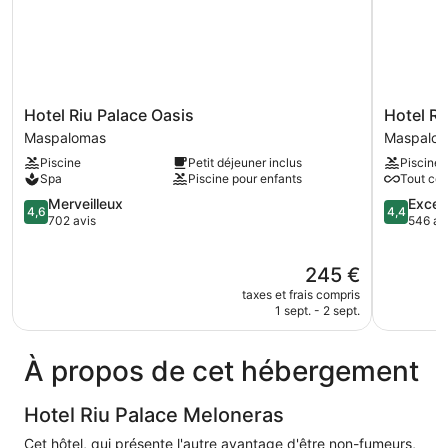
Hotel
Hotel
Hotel Riu Palace Oasis
Hotel Ri
Riu
Riu
Maspalomas
Maspalo
Palace
Gran
Piscine
Petit déjeuner inclus
Piscine
Oasis
Canaria
Spa
Piscine pour enfants
Tout com
Maspalomas
-
4.6
All
4.4
Merveilleux
Excell
4,6
4,4
sur
Inclusive
sur
702 avis
546 av
5,
Maspalo
5,
Merveilleux,
Excellent,
Le
245 €
702 avis
546 avis
nouveau
taxes et frais compris
prix
1 sept. - 2 sept.
est
de
245 €
À propos de cet hébergement
Hotel Riu Palace Meloneras
Cet hôtel, qui présente l'autre avantage d'être non-fumeurs,