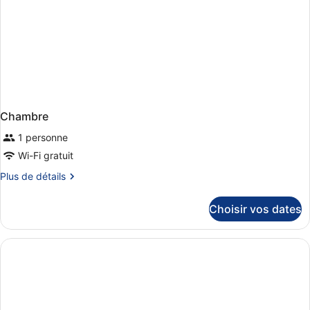
Chambre
1 personne
Wi-Fi gratuit
Plus
Plus de détails
de
détails
Choisir vos dates
sur
le
type
de
chambre
Chambre