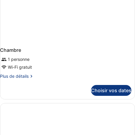
vue
jardin
Chambre
1 personne
Wi-Fi gratuit
Plus
Plus de détails
de
détails
Choisir vos dates
sur
le
type
de
chambre
Chambre