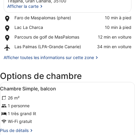
Tirajana, Gran Canaria, 35100
Afficher la carte
Place,
Faro de Maspalomas (phare)
‪10 min à pied‬
Afficher la carte
Faro
Place,
Lac La Charca
‪10 min à pied‬
de
Lac
Maspalomas
Place,
Parcours de golf de MasPalomas
‪12 min en voiture‬
La
(phare)
Parcours
Charca
Airport,
Las Palmas (LPA-Grande Canarie)
‪34 min en voiture‬
de
Las
golf
Palmas
Afficher toutes les informations sur cette zone
de
(LPA-
MasPalomas
Grande
Options de chambre
Canarie)
Afficher
Une chambre d’hôtel moderne équipée
2
Chambre Simple, balcon
toutes
26 m²
les
photos
1 personne
pour
1 très grand lit
ce
Wi-Fi gratuit
type
Plus
Plus de détails
de