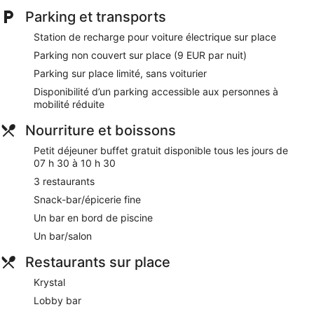
Les activités de loisir répertoriées ci-dessous sont
Parking et transports
accessibles directement sur place ou à proximité. Ces
Station de recharge pour voiture électrique sur place
activités peuvent faire l'objet de frais supplémentaires.
Parking non couvert sur place (9 EUR par nuit)
Vous pouvez savourer un moment de détente et de douceur
Parking sur place limité, sans voiturier
grâce à la gamme complète de soins proposés dans le spa
Disponibilité d’un parking accessible aux personnes à
de cet hôtel. Les services proposés incluent des massages.
mobilité réduite
Le spa comprend un bain à remous et un hammam. Le spa
est ouvert tous les jours.
Nourriture et boissons
Lors de votre séjour dans Hotel Riu Palace Meloneras, vous
Petit déjeuner buffet gratuit disponible tous les jours de
ne serez qu'à quelques minutes de marche de Faro de
07 h 30 à 10 h 30
Maspalomas (phare). Dans cet hébergement, vous profiterez
de prestations de choix comme le petit déjeuner gratuit et
3 restaurants
l'accès Wi-Fi à Internet gratuit, sans oublier 5 des piscines
Snack-bar/épicerie fine
extérieures.
Un bar en bord de piscine
Petit déjeuner buffet gratuit servi tous les jours
Un bar/salon
Wi-Fi gratuit
Restaurants sur place
Pour prendre un verre ou vous restaurer, vous trouverez
sur place 3 restaurants, un bar en bord de piscine et un
Krystal
bar / salon
Lobby bar
Parking sans service de voiturier disponible en