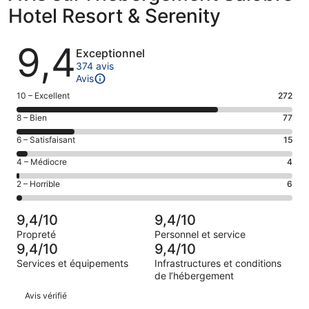
Hotel Resort & Serenity
Avis
9,4
Exceptionnel
374 avis
Avis
Note
10 – Excellent
272
des
Note
8 – Bien
77
voyageurs
des
de 10
Note
6 – Satisfaisant
15
voyageurs
(Excellent),
des
de 8
Note
4 – Médiocre
4
d’après 272 avis
voyageurs
(Bien),
des
sur 374.
de 6
Note
2 – Horrible
6
d’après 77 avis
voyageurs
(Satisfaisant),
des
sur 374.
de 4
d’après 15 avis
voyageurs
(Médiocre),
9,4/10
9,4/10
sur 374.
de 2
d’après 4 avis
Propreté
Personnel et service
(Horrible),
sur 374.
9,4/10
9,4/10
d’après 6 avis
Services et équipements
Infrastructures et conditions
sur 374.
de l’hébergement
Avis
Avis vérifié