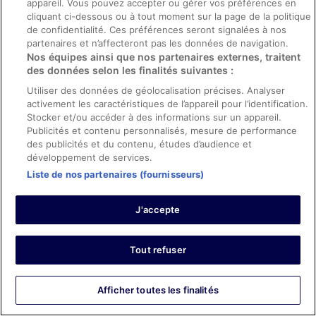
appareil. Vous pouvez accepter ou gérer vos préférences en
Rebecca
cliquant ci-dessous ou à tout moment sur la page de la politique
23 sept. 2025
de confidentialité. Ces préférences seront signalées à nos
partenaires et n’affecteront pas les données de navigation.
Les points forts : Propreté, personnel et service, infrastructures
Nos équipes ainsi que nos partenaires externes, traitent
et conditions de l’hébergement et confort de la chambre
des données selon les finalités suivantes :
Traduire avec Google
Utiliser des données de géolocalisation précises. Analyser
Leisure. It was a divine stay, we will return!
activement les caractéristiques de l’appareil pour l’identification.
Stocker et/ou accéder à des informations sur un appareil.
Publicités et contenu personnalisés, mesure de performance
des publicités et du contenu, études d’audience et
développement de services.
Séjour de 1 nuit en septembre 2025
Liste de nos partenaires (fournisseurs)
0
J'accepte
Avis vérifié
10/10 Excellent
Tout refuser
Tareck
19 août 2024
Afficher toutes les finalités
Les points forts : Propreté, personnel et service, équipements
et infrastructures et conditions de l’hébergement