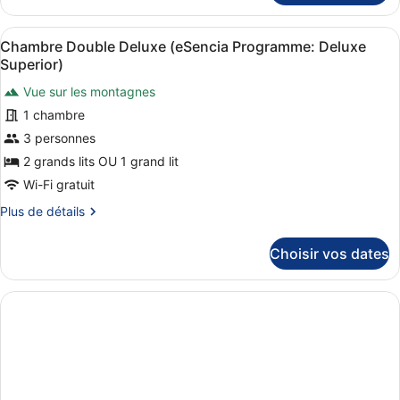
le
Spa
type
Afficher
Une pièce moderne comprenant une t
Access
9
de
Chambre Double Deluxe (eSencia Programme: Deluxe
toutes
chambre
Superior)
Double
les
or
Vue sur les montagnes
photos
Twin
1 chambre
pour
Room
ce
3 personnes
with
Spa
type
2 grands lits OU 1 grand lit
Access
de
Wi-Fi gratuit
chambre :
Plus
Plus de détails
Chambre
de
Double
détails
Choisir vos dates
sur
Deluxe
le
(eSencia
type
Programme:
de
Deluxe
chambre
Chambre
Superior)
Double
Deluxe
(eSencia