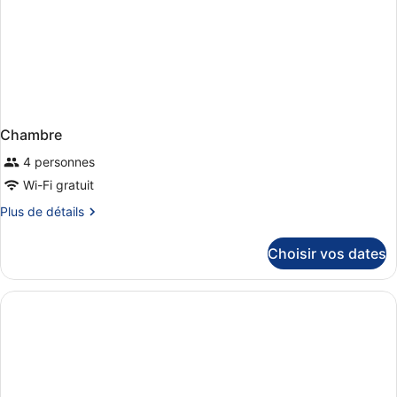
Programme:
Deluxe
Superior)
Chambre
4 personnes
Wi-Fi gratuit
Plus
Plus de détails
de
détails
Choisir vos dates
sur
le
type
de
chambre
Chambre