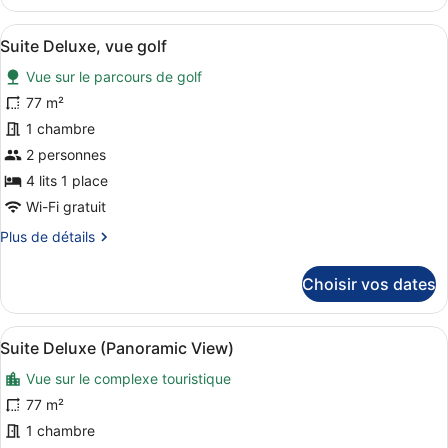
le
type
Afficher
Une chambre d’hôtel avec balcon, c
9
de
Suite Deluxe, vue golf
toutes
chambre
Vue sur le parcours de golf
Chambre
les
Triple
photos
77 m²
Deluxe
pour
1 chambre
ce
2 personnes
type
4 lits 1 place
de
Wi-Fi gratuit
chambre :
Plus
Plus de détails
Suite
de
Deluxe,
détails
Choisir vos dates
vue
sur
golf
le
type
Afficher
Une chambre d’hôtel avec un grand 
4
de
Suite Deluxe (Panoramic View)
toutes
chambre
Vue sur le complexe touristique
Suite
les
Deluxe,
photos
77 m²
vue
pour
1 chambre
golf