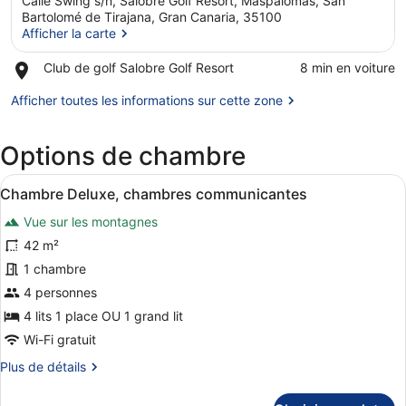
Calle Swing s/n, Salobre Golf Resort, Maspalomas, San
Bartolomé de Tirajana, Gran Canaria, 35100
Afficher la carte
Place,
Club de golf Salobre Golf Resort
‪8 min en voiture‬
Afficher la carte
Club
de
Afficher toutes les informations sur cette zone
golf
Salobre
Options de chambre
Golf
Resort
Afficher
Une chambre d’hôtel avec balcon, c
8
Chambre Deluxe, chambres communicantes
toutes
Vue sur les montagnes
les
photos
42 m²
pour
1 chambre
ce
4 personnes
type
4 lits 1 place OU 1 grand lit
de
Wi-Fi gratuit
chambre :
Plus
Plus de détails
Chambre
de
Deluxe,
détails