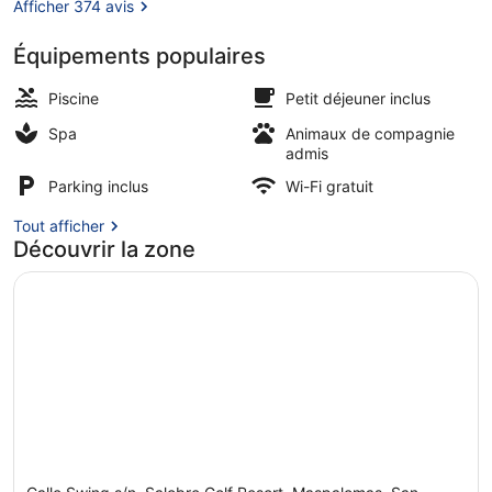
Serenity
Afficher 374 avis
Équipements populaires
7 piscines extérieures, chaises lon
Piscine
Petit déjeuner inclus
Spa
Animaux de compagnie
admis
Parking inclus
Wi-Fi gratuit
Tout afficher
Découvrir la zone