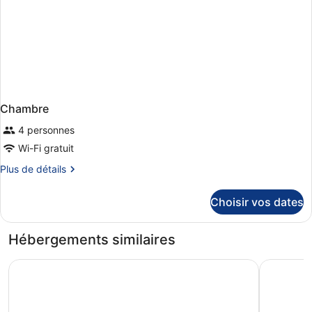
Chambre
4 personnes
Wi-Fi gratuit
Plus
Plus de détails
de
détails
Choisir vos dates
sur
le
type
Hébergements similaires
de
chambre
Lopesan Costa Meloneras Resort & Spa
Hotel Riu
Chambre