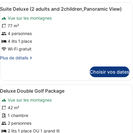
type
adults
Afficher
Une chambre d’hôtel avec un grand 
5
de
Suite Deluxe (2 adults and 2children,Panoramic View)
and
toutes
chambre
Vue sur les montagnes
2
Suite
les
Deluxe
children)
photos
77 m²
(2
pour
4 personnes
adults
ce
and
4 lits 1 place
2
type
Wi-Fi gratuit
children)
de
Plus
Plus de détails
chambre :
de
Suite
détails
Choisir vos dates
Deluxe
sur
le
(2
type
adults
Afficher
Une chambre d’hôtel avec un lit, d
3
de
Deluxe Double Golf Package
and
toutes
chambre
Vue sur les montagnes
2children,Panoramic
Suite
les
Deluxe
View)
photos
42 m²
(2
pour
1 chambre
adults
ce
and
2 personnes
2children,Panoramic
type
2 lits 1 place OU 1 grand lit
View)