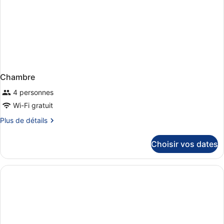
Chambre
4 personnes
Wi-Fi gratuit
Plus
Plus de détails
de
détails
Choisir vos dates
sur
le
type
de
chambre
Chambre