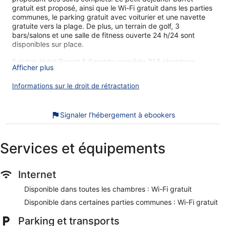
gratuit est proposé, ainsi que le Wi-Fi gratuit dans les parties
communes, le parking gratuit avec voiturier et une navette
gratuite vers la plage. De plus, un terrain de golf, 3
bars/salons et une salle de fitness ouverte 24 h/24 sont
disponibles sur place.
Salobre Hotel Resort & Serenity possède 313 chambres
Afficher plus
comprenant la climatisation, un minibar et des peignoirs.
Vous pourrez accéder à Internet gratuitement par le biais
Informations sur le droit de rétractation
d'une connexion sans fil. Les salles de bain comprennent une
baignoire ou une douche, des chaussons, des articles de
toilette gratuits et un sèche-cheveux. De plus, les chambres
Signaler l’hébergement à ebookers
possèdent un fer / une planche à repasser et des rideaux
occultants. Un service de ménage est fourni tous les jours.
Vous pouvez vous détendre autour d'une partie de golf sur
Services et équipements
un parcours 36 trous. Une piscine pour enfants et 7 piscines
extérieures se trouvent sur place. Les infrastructures de loisir
comprennent également un sauna et une salle de fitness
Internet
ouverte 24 h/24.
Les clients de moins de 16 ans ne sont pas admis dans la
Disponible dans toutes les chambres : Wi-Fi gratuit
piscine.
Disponible dans certaines parties communes : Wi-Fi gratuit
Les activités de loisir répertoriées ci-dessous sont
Parking et transports
accessibles directement sur place ou à proximité. Ces