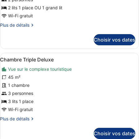
de
chambre :
2 lits 1 place OU 1 grand lit
Chambre
Wi-Fi gratuit
Double
Plus
Plus de détails
Deluxe,
de
vue
détails
Choisir vos dates
sur
montagne
le
type
Afficher
Une chambre d’hôtel avec un lit, d
6
de
Chambre Triple Deluxe
toutes
chambre
Vue sur le complexe touristique
Chambre
les
Double
photos
45 m²
Deluxe,
pour
1 chambre
vue
ce
montagne
3 personnes
type
3 lits 1 place
de
Wi-Fi gratuit
chambre :
Plus
Plus de détails
Chambre
de
Triple
détails
Choisir vos dates
Deluxe
sur