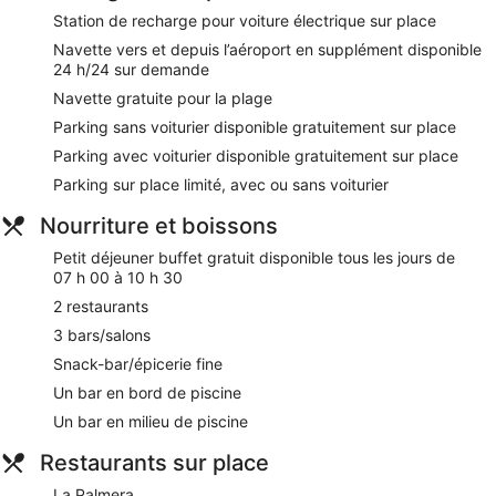
activités peuvent faire l'objet de frais supplémentaires.
Station de recharge pour voiture électrique sur place
Navette vers et depuis l’aéroport en supplément disponible
Le spa BeAloe Wellness dispose de 8 salles de soins. Les
24 h/24 sur demande
services proposés incluent des soins du visage et des soins
corporels. Le spa comprend un sauna et un hammam.
Navette gratuite pour la plage
Le spa est ouvert tous les jours. Les clients de moins de 16
Parking sans voiturier disponible gratuitement sur place
ans ne sont pas admis dans l'enceinte du spa.
Parking avec voiturier disponible gratuitement sur place
Lors de votre séjour dans Salobre Hotel Resort & Serenity,
Parking sur place limité, avec ou sans voiturier
vous ne serez qu'à quelques minutes à pied de Club de golf
Salobre Golf Resort. Vous pourrez profiter de services et
Nourriture et boissons
équipements comme le petit déjeuner gratuit, l'accès Wi-Fi à
Internet gratuit et un parking gratuit avec voiturier. Cet
Petit déjeuner buffet gratuit disponible tous les jours de
hébergement propose certains services et équipements pour
07 h 00 à 10 h 30
chouchouter les boules de tous poils, notamment des
2 restaurants
gamelles pour l'eau et la nourriture et des bacs à litière.
3 bars/salons
Petit déjeuner buffet gratuit servi tous les jours
Snack-bar/épicerie fine
Wi-Fi gratuit
Un bar en bord de piscine
Parking avec voiturier et parking sans service de
Un bar en milieu de piscine
voiturier gratuits
Vous profiterez de spécialités Cuisine internationale à
Restaurants sur place
Sens, l'un des 2 restaurants et 3 bars/lounges de
La Palmera