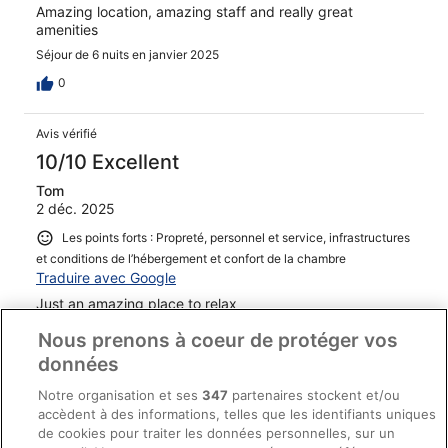
Amazing location, amazing staff and really great
amenities
Séjour de 6 nuits en janvier 2025
0
Avis vérifié
10/10 Excellent
Tom
2 déc. 2025
Les points forts : Propreté, personnel et service, infrastructures
et conditions de l’hébergement et confort de la chambre
Traduire avec Google
Just an amazing place to relax
Séjour de 5 nuits en novembre 2025
Nous prenons à coeur de protéger vos
0
données
Notre organisation et ses
347
partenaires stockent et/ou
Avis vérifié
accèdent à des informations, telles que les identifiants uniques
10/10 Excellent
de cookies pour traiter les données personnelles, sur un