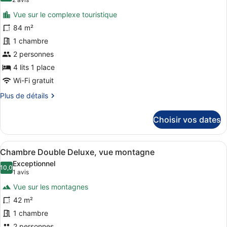
(2 avis)
Double
photos
Deluxe
Vue sur le complexe touristique
pour
84 m²
ce
1 chambre
type
de
2 personnes
chambre :
4 lits 1 place
Suite
Wi-Fi gratuit
Junior
Plus
Plus de détails
de
détails
Choisir vos dates
sur
le
type
Afficher
Une chambre d’hôtel dotée d’un télév
5
de
Chambre Double Deluxe, vue montagne
toutes
chambre
Exceptionnel
Suite
les
10,0
10,0 sur 10
(1 avis)
1 avis
Junior
photos
Vue sur les montagnes
pour
42 m²
ce
1 chambre
type
2 personnes