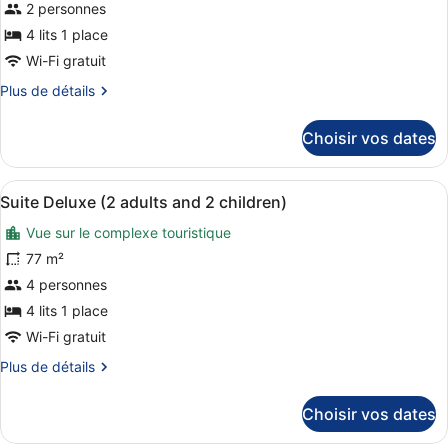
ce
2 personnes
type
4 lits 1 place
de
Wi-Fi gratuit
chambre :
Plus
Plus de détails
Suite
de
Deluxe
détails
Choisir vos dates
(Panoramic
sur
View)
le
type
Afficher
Une chambre d’hôtel avec un grand 
7
de
Suite Deluxe (2 adults and 2 children)
toutes
chambre
Vue sur le complexe touristique
Suite
les
Deluxe
photos
77 m²
(Panoramic
pour
4 personnes
View)
ce
4 lits 1 place
type
Wi-Fi gratuit
de
Plus
Plus de détails
chambre :
de
Suite
détails
Choisir vos dates
Deluxe
sur
le
(2