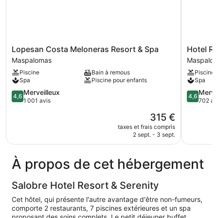
Lopesan
Hotel
Lopesan Costa Meloneras Resort & Spa
Hotel Ri
Costa
Riu
Maspalomas
Maspalo
Meloneras
Palace
Piscine
Bain à remous
Piscine
Resort
Oasis
Spa
Piscine pour enfants
Spa
&
Maspalo
Spa
4.6
4.6
Merveilleux
Merve
4,6
4,6
Maspalomas
sur
sur
1 001 avis
702 av
5,
5,
Le
315 €
Merveilleux,
Merveilleu
nouveau
1 001 avis
702 avis
taxes et frais compris
prix
2 sept. - 3 sept.
est
de
315 €
À propos de cet hébergement
Salobre Hotel Resort & Serenity
Cet hôtel, qui présente l'autre avantage d'être non-fumeurs,
comporte 2 restaurants, 7 piscines extérieures et un spa
proposant des soins complets. Le petit déjeuner buffet