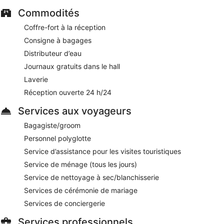
les jours.
Commodités
La Palmera
- Ce restaurant en bord de piscine propose des
Coffre-fort à la réception
spécialités Cuisine méditerranéenne et sert uniquement le
Consigne à bagages
déjeuner. Ouvert tous les jours.
Distributeur d’eau
The S Club
- Ce restaurant propose des spécialités Cuisine
Journaux gratuits dans le hall
italienne et sert le déjeuner et le dîner. Réservation
obligatoire. Ouvert tous les jours.
Laverie
Réception ouverte 24 h/24
Sunset Bar
- bar sur le toit sur place. Ouvert tous les jours.
Services aux voyageurs
Un service d'étage (horaires limités) est disponible.
Bagagiste/groom
Personnel polyglotte
Service d’assistance pour les visites touristiques
Service de ménage (tous les jours)
Service de nettoyage à sec/blanchisserie
Services de cérémonie de mariage
Services de conciergerie
Services professionnels