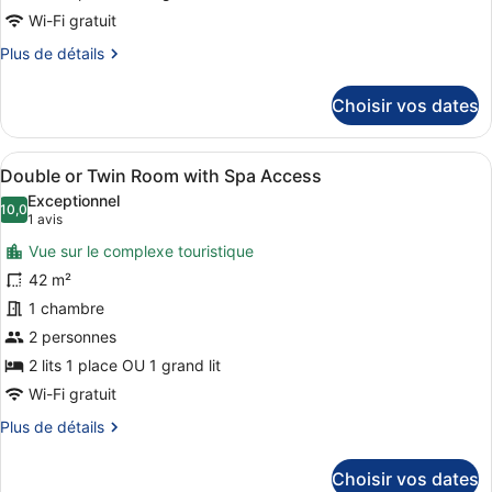
de
Wi-Fi gratuit
chambre :
Plus
Plus de détails
Deluxe
de
Double
détails
Choisir vos dates
Golf
sur
Package
le
type
Afficher
Une chambre d’hôtel avec un lit, d
7
de
Double or Twin Room with Spa Access
toutes
chambre
Exceptionnel
Deluxe
les
10,0
10,0 sur 10
(1 avis)
1 avis
Double
photos
Golf
Vue sur le complexe touristique
pour
Package
42 m²
ce
1 chambre
type
de
2 personnes
chambre :
2 lits 1 place OU 1 grand lit
Double
Wi-Fi gratuit
or
Plus
Plus de détails
Twin
de
Room
détails
Choisir vos dates
sur
with