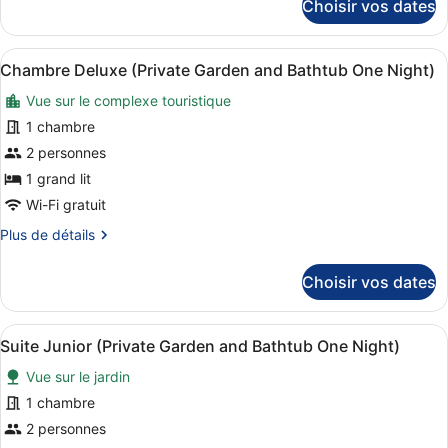
Choisir vos dates
Deluxe
sur
le
(One
type
Night)
Afficher
Une chambre d’hôtel moderne avec u
11
de
Chambre Deluxe (Private Garden and Bathtub One Night)
toutes
chambre
Vue sur le complexe touristique
Chambre
les
Deluxe
photos
1 chambre
(One
pour
2 personnes
Night)
ce
1 grand lit
type
Wi-Fi gratuit
de
Plus
Plus de détails
chambre :
de
Chambre
détails
Choisir vos dates
Deluxe
sur
le
(Private
type
Garden
Afficher
Un espace extérieur moderne compr
10
de
Suite Junior (Private Garden and Bathtub One Night)
and
toutes
chambre
Vue sur le jardin
Bathtub
Chambre
les
Deluxe
One
photos
1 chambre
(Private
Night)
pour
2 personnes
Garden