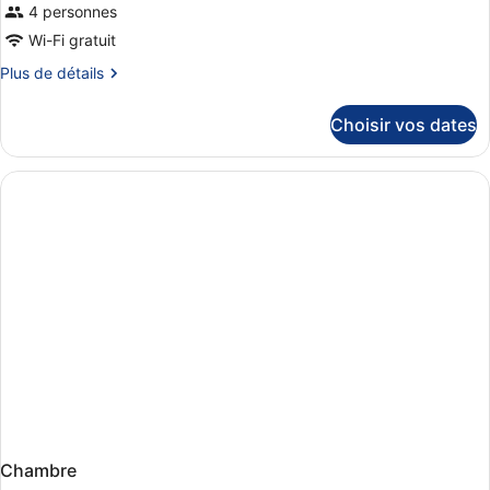
4 personnes
Wi-Fi gratuit
Plus
Plus de détails
de
détails
Choisir vos dates
sur
le
type
de
chambre
Chambre
Chambre