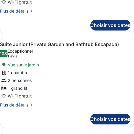
Wi-Fi gratuit
de
Plus
Plus de détails
chambre :
de
Suite
détails
Choisir vos dates
Junior
sur
le
(One
type
Night)
Afficher
Un espace extérieur moderne compr
10
de
Suite Junior (Private Garden and Bathtub Escapada)
toutes
chambre
Exceptionnel
Suite
les
10,0
10,0 sur 10
(1 avis)
1 avis
Junior
photos
(One
Vue sur le jardin
pour
Night)
1 chambre
ce
2 personnes
type
de
1 grand lit
chambre :
Wi-Fi gratuit
Suite
Plus
Plus de détails
Junior
de
détails
(Private
Choisir vos dates
sur
Garden
le
and
type
Une chambre d’hôtel moderne avec u