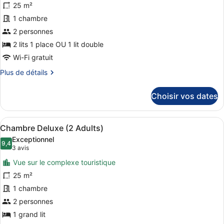
25 m²
ce
1 chambre
type
de
2 personnes
chambre :
2 lits 1 place OU 1 lit double
Suite
Wi-Fi gratuit
Junior
Plus
Plus de détails
(2
de
Adults)
détails
Choisir vos dates
sur
le
type
Afficher
Une chambre d’hôtel moderne avec u
8
de
Chambre Deluxe (2 Adults)
toutes
chambre
Exceptionnel
Suite
les
9,4
9,4 sur 10
(3 avis)
3 avis
Junior
photos
(2
Vue sur le complexe touristique
pour
Adults)
25 m²
ce
1 chambre
type
de
2 personnes
chambre :
1 grand lit