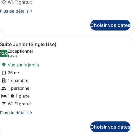
Chambre
Wi-Fi gratuit
Deluxe
Plus
Plus de détails
(2
de
Adults)
détails
Choisir vos dates
sur
le
type
Afficher
Une chambre d’hôtel moderne équipée
8
de
Suite Junior (Single Use)
toutes
chambre
Exceptionnel
Chambre
les
10,0
10,0 sur 10
(1 avis)
1 avis
Deluxe
photos
(2
Vue sur le jardin
pour
Adults)
25 m²
ce
1 chambre
type
de
1 personne
chambre :
1 lit 1 place
Suite
Wi-Fi gratuit
Junior
Plus
Plus de détails
(Single
de
Use)
détails
Choisir vos dates
sur
le