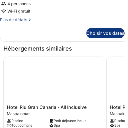
4 personnes
Wi-Fi gratuit
Plus
Plus de détails
de
détails
Choisir vos dates
sur
le
type
Hébergements similaires
de
chambre
Hotel Riu Gran Canaria - All Inclusive
Hotel Riu
Chambre
Hotel
Hotel
Hotel Riu Gran Canaria - All Inclusive
Hotel Ri
Riu
Riu
Maspalomas
Maspalo
Gran
Palace
Piscine
Petit déjeuner inclus
Piscine
Canaria
Oasis
Tout compris
Spa
Spa
-
Maspalo