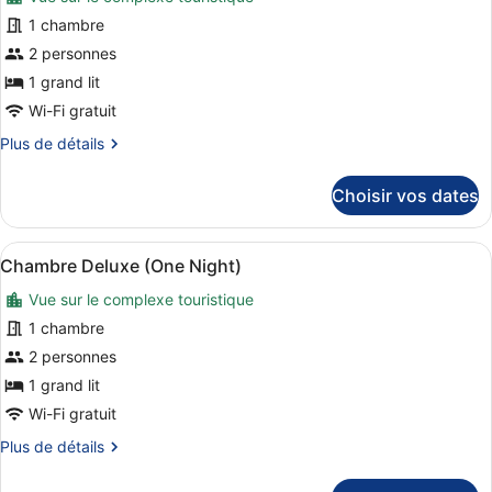
les
Deluxe
photos
1 chambre
(Single
pour
2 personnes
Use)
ce
1 grand lit
type
Wi-Fi gratuit
de
Plus
Plus de détails
chambre :
de
Chambre
détails
Choisir vos dates
Deluxe
sur
le
(Escapada)
type
Afficher
Une chambre d’hôtel moderne avec u
7
de
Chambre Deluxe (One Night)
toutes
chambre
Vue sur le complexe touristique
Chambre
les
Deluxe
photos
1 chambre
(Escapada)
pour
2 personnes
ce
1 grand lit
type
Wi-Fi gratuit
de
Plus
Plus de détails
chambre :
de
Chambre
détails