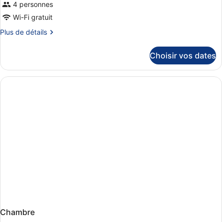
4 personnes
Wi-Fi gratuit
Plus
Plus de détails
de
détails
Choisir vos dates
sur
le
type
de
chambre
Chambre
Chambre