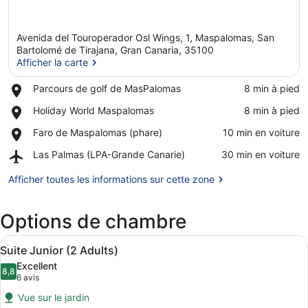
Avenida del Touroperador Osl Wings, 1, Maspalomas, San
Bartolomé de Tirajana, Gran Canaria, 35100
Afficher la carte
Place,
Parcours de golf de MasPalomas
‪8 min à pied‬
Afficher la carte
Parcours
Place,
Holiday World Maspalomas
‪8 min à pied‬
de
Holiday
golf
Place,
Faro de Maspalomas (phare)
‪10 min en voiture‬
World
de
Faro
Maspalomas
MasPalomas
Airport,
Las Palmas (LPA-Grande Canarie)
‪30 min en voiture‬
de
Las
Maspalomas
Palmas
Afficher toutes les informations sur cette zone
(phare)
(LPA-
Grande
Options de chambre
Canarie)
Afficher
Une chambre d’hôtel moderne équipée
9
Suite Junior (2 Adults)
toutes
Excellent
les
8,8
8,8 sur 10
(6 avis)
6 avis
photos
Vue sur le jardin
pour