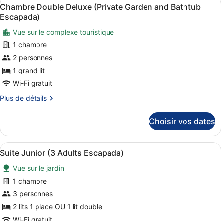
Afficher
Bathtub
9
de
Chambre Double Deluxe (Private Garden and Bathtub
toutes
chambre
Escapada)
Escapada)
Suite
les
Junior
Vue sur le complexe touristique
photos
(Private
1 chambre
pour
Garden
ce
2 personnes
and
Bathtub
type
1 grand lit
Escapada)
de
Wi-Fi gratuit
chambre :
Plus
Plus de détails
Chambre
de
Double
détails
Choisir vos dates
sur
Deluxe
le
(Private
type
Afficher
1 chambre, draps en coton égyptien,
Garden
8
de
Suite Junior (3 Adults Escapada)
toutes
and
chambre
Vue sur le jardin
Chambre
les
Bathtub
Double
photos
1 chambre
Escapada)
Deluxe
pour
3 personnes
(Private
ce
Garden
2 lits 1 place OU 1 lit double
and
type
Wi-Fi gratuit