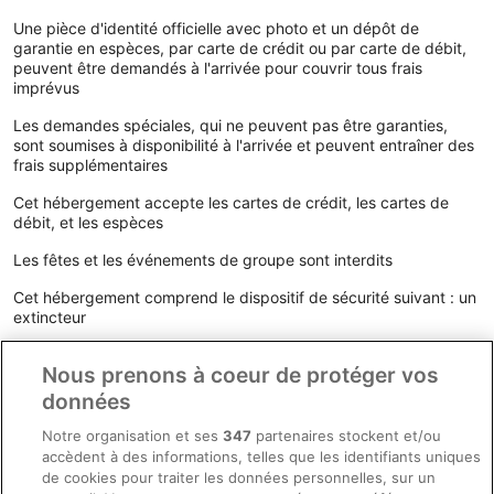
Une pièce d'identité officielle avec photo et un dépôt de
garantie en espèces, par carte de crédit ou par carte de débit,
peuvent être demandés à l'arrivée pour couvrir tous frais
imprévus
Les demandes spéciales, qui ne peuvent pas être garanties,
sont soumises à disponibilité à l'arrivée et peuvent entraîner des
frais supplémentaires
Cet hébergement accepte les cartes de crédit, les cartes de
débit, et les espèces
Les fêtes et les événements de groupe sont interdits
Cet hébergement comprend le dispositif de sécurité suivant : un
extincteur
Cet hébergement comporte des espaces extérieurs comme des
Nous prenons à coeur de protéger vos
balcons, des patios ou des terrasses potentiellement non
adaptés aux enfants. Si vous avez des questions, nous vous
données
recommandons de contacter l'hébergement avant votre arrivée
afin de savoir s'il peut vous accueillir dans une chambre
Notre organisation et ses
347
partenaires stockent et/ou
adéquate.
accèdent à des informations, telles que les identifiants uniques
de cookies pour traiter les données personnelles, sur un
Le personnel de la réception vous accueillera sur place.