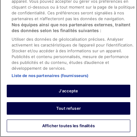
appareil. Vous pouvez accepter ou gérer vos préférences en
cliquant ci-dessous ou à tout moment sur la page de la politique
Informations sur le droit de rétractation
de confidentialité. Ces préférences seront signalées à nos
Afficher toutes les informations importantes
partenaires et n’affecteront pas les données de navigation.
Nos équipes ainsi que nos partenaires externes, traitent
Avis sur l’hébergement Club
des données selon les finalités suivantes :
Maspalomas Suites & Spa -
Utiliser des données de géolocalisation précises. Analyser
activement les caractéristiques de l’appareil pour l’identification.
Adults Only
Stocker et/ou accéder à des informations sur un appareil.
Publicités et contenu personnalisés, mesure de performance
Avis
9,2
des publicités et du contenu, études d’audience et
Merveilleux
développement de services.
473 avis
Liste de nos partenaires (fournisseurs)
Avis
Note
10 – Excellent
281
des
J'accepte
Note
8 – Bien
162
voyageurs
des
de 10
Note
6 – Satisfaisant
26
voyageurs
(Excellent),
Tout refuser
des
de 8
Note
4 – Médiocre
4
d’après 281 avis
voyageurs
(Bien),
des
sur 473.
de 6
Note
2 – Horrible
0
d’après 162 avis
voyageurs
Afficher toutes les finalités
(Satisfaisant),
des
sur 473.
de 4
d’après 26 avis
voyageurs