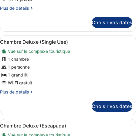
Bathtub
de
Escapada)
Plus
Plus de détails
chambre :
de
Suite
détails
Choisir vos dates
Junior
sur
le
(3
type
Adults
Afficher
Une chambre d’hôtel moderne avec u
7
de
Chambre Deluxe (Single Use)
Escapada)
toutes
chambre
Vue sur le complexe touristique
Suite
les
Junior
photos
1 chambre
(3
pour
1 personne
Adults
ce
Escapada)
1 grand lit
type
Wi-Fi gratuit
de
Plus
Plus de détails
chambre :
de
Chambre
détails
Choisir vos dates
Deluxe
sur
le
(Single
type
Use)
Afficher
Une chambre d’hôtel moderne avec u
7
de
Chambre Deluxe (Escapada)
toutes
chambre
Vue sur le complexe touristique
Chambre