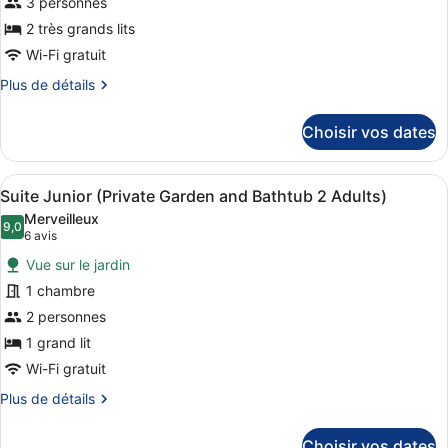
3 personnes
type
2 très grands lits
de
Wi-Fi gratuit
chambre :
Plus
Plus de détails
Suite
de
Junior
détails
Choisir vos dates
(Private
sur
Garden
le
type
and
Afficher
Un espace extérieur moderne compr
11
de
Suite Junior (Private Garden and Bathtub 2 Adults)
Bathtub
toutes
chambre
Merveilleux
3
Suite
les
9,0
9,0 sur 10
(6 avis)
6 avis
Junior
Adults)
photos
(Private
Vue sur le jardin
pour
Garden
1 chambre
ce
and
2 personnes
Bathtub
type
3
de
1 grand lit
Adults)
chambre :
Wi-Fi gratuit
Suite
Plus
Plus de détails
Junior
de
détails
(Private
Choisir vos dates