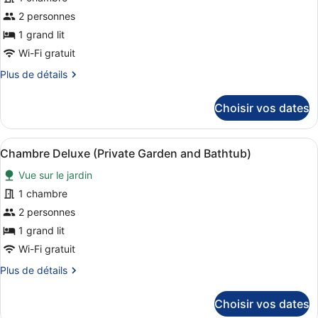
pour
Bathtub
2 personnes
ce
and
1 grand lit
2
type
Terraces)
de
Wi-Fi gratuit
chambre :
Plus
Plus de détails
Chambre
de
détails
Deluxe
Choisir vos dates
sur
(Balinese
le
Bed)
type
Afficher
Une chambre d’hôtel moderne avec u
9
de
Chambre Deluxe (Private Garden and Bathtub)
toutes
chambre
Vue sur le jardin
Chambre
les
Deluxe
photos
1 chambre
(Balinese
pour
2 personnes
Bed)
ce
1 grand lit
type
Wi-Fi gratuit
de
Plus
Plus de détails
chambre :
de
Chambre
détails
Choisir vos dates
Deluxe
sur