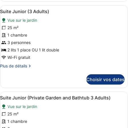
type
Afficher
Une chambre d’hôtel moderne équipée
8
de
Suite Junior (3 Adults)
toutes
chambre
Vue sur le jardin
Suite
les
Junior
photos
25 m²
(Single
pour
1 chambre
Use)
ce
3 personnes
type
2 lits 1 place OU 1 lit double
de
Wi-Fi gratuit
chambre :
Plus
Plus de détails
Suite
de
Junior
détails
Choisir vos dates
(3
sur
Adults)
le
type
Afficher
Terrasse/Patio
10
de
Suite Junior (Private Garden and Bathtub 3 Adults)
toutes
chambre
Vue sur le jardin
Suite
les
Junior
photos
25 m²
(3
pour
1 chambre
Adults)
ce