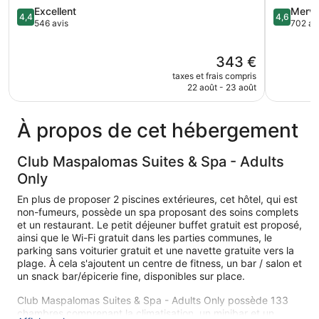
All
4.4
4.6
Excellent
Merve
4,4
4,6
Inclusive
sur
sur
546 avis
702 av
Maspalomas
5,
5,
Excellent,
Merveilleu
Le
343 €
546 avis
702 avis
nouveau
taxes et frais compris
prix
22 août - 23 août
est
de
343 €
À propos de cet hébergement
Club Maspalomas Suites & Spa - Adults
Only
En plus de proposer 2 piscines extérieures, cet hôtel, qui est
non-fumeurs, possède un spa proposant des soins complets
et un restaurant. Le petit déjeuner buffet gratuit est proposé,
ainsi que le Wi-Fi gratuit dans les parties communes, le
parking sans voiturier gratuit et une navette gratuite vers la
plage. À cela s'ajoutent un centre de fitness, un bar / salon et
un snack bar/épicerie fine, disponibles sur place.
Club Maspalomas Suites & Spa - Adults Only possède 133
chambres comprenant la climatisation, un minibar et un