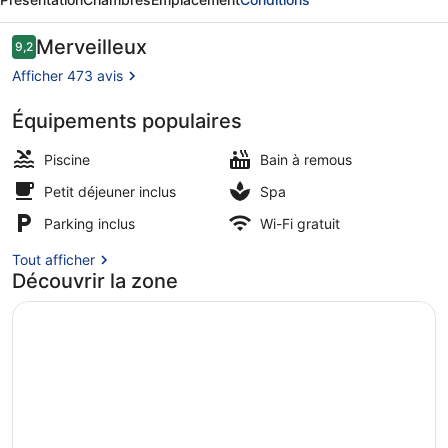
Suites
&
Avis
Merveilleux
9,2
9,2 sur 10
voyageurs
Spa
Afficher 473 avis
-
Équipements populaires
Adults
2 piscines extérieures, parasols de
Only
Piscine
Bain à remous
Petit déjeuner inclus
Spa
Parking inclus
Wi-Fi gratuit
Tout afficher
Découvrir la zone