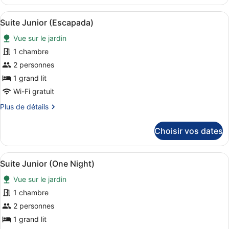
le
(Private
type
Garden
Afficher
Une chambre d’hôtel moderne avec u
7
de
Suite Junior (Escapada)
and
toutes
chambre
Vue sur le jardin
Bathtub)
Chambre
les
Deluxe
photos
1 chambre
(Private
pour
2 personnes
Garden
ce
and
1 grand lit
Bathtub)
type
Wi-Fi gratuit
de
Plus
Plus de détails
chambre :
de
Suite
détails
Choisir vos dates
Junior
sur
le
(Escapada)
type
Afficher
1 chambre, draps en coton égyptien,
8
de
Suite Junior (One Night)
toutes
chambre
Vue sur le jardin
Suite
les
Junior
photos
1 chambre
(Escapada)
pour
2 personnes
ce
1 grand lit
type