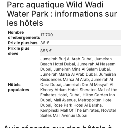
Parc aquatique Wild Wadi
Water Park : informations sur
les hôtels
Nombre
17 700
d’hébergements
Prix le plus bas
36 €
Prix le plus
856 €
élevé
Jumeirah Burj Al Arab Dubai, Jumeirah
Beach Hotel Dubai, Jumeirah Al Naseem
Dubai, Jumeirah Mina Al Salam Dubai,
Jumeirah Marsa Al Arab Dubai, Jumeirah
Residences Marsa Al Arab, Jumeirah Al
Hôtels
Qasr Dubai, Jumeirah Dar Al Masyaf, Al
populaires
Khoory Atrium Hotel, Sheraton Mall of the
Emirates Hotel, Dubai, Hilton Garden Inn
Dubai, Mall Avenue, Metropolitan Hotel
Dubai, Rose Park Hotel Al Barsha,
Kempinski Mall Of The Emirates, Novotel
Suites Mall Avenue Dubai