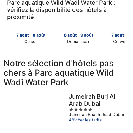
Parc aquatique Wild Wadi Water Park :
vérifiez la disponibilité des hôtels à
proximité
7 août - 8 août
8 août - 9 août
7 août - 9 
Ce soir
Demain soir
Ce week-
Consulter
Consulter
Consulter
les
les
les
prix
prix
prix
Notre sélection d'hôtels pas
près
près
près
chers à Parc aquatique Wild
de
de
de
Parc
Parc
Parc
Wadi Water Park
aquatique
aquatique
aquatique
Wild
Wild
Wild
Wadi
Wadi
Wadi
Jumeirah Burj Al
Water
Water
Water
Arab Dubai
Park
Park
Park
5
pour
pour
pour
Jumeirah Beach Road Dubai
out
cette
demain
ce
Afficher les tarifs
of
nuit,
soir,
week-
5
7
8
end,