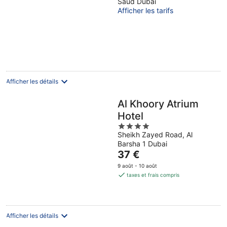
Saud Dubai
Afficher les tarifs
Afficher les détails
Al Khoory Atrium
Hotel
4
Sheikh Zayed Road, Al
out
Barsha 1 Dubai
of
Le
37 €
5
prix
9 août - 10 août
est
taxes et frais compris
de
37 €
par
nuit
Afficher les détails