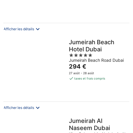
août
août
7
-
-
août
8
9
-
août
août
9
août
Afficher les détails
Jumeirah Beach
Hotel Dubai
5
Jumeirah Beach Road Dubai
out
Le
294 €
of
prix
5
27 août - 28 août
est
taxes et frais compris
de
294 €
par
nuit
Afficher les détails
Jumeirah Al
Naseem Dubai