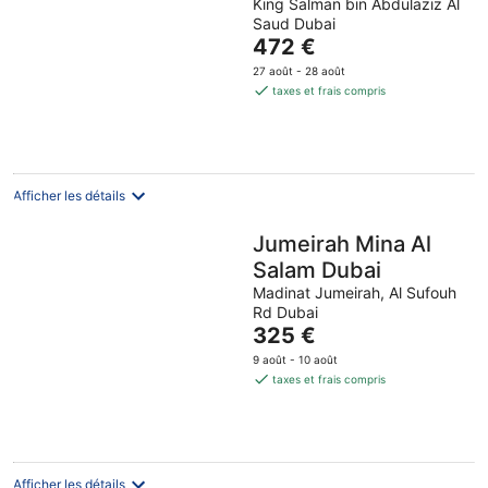
King Salman bin Abdulaziz Al
Saud Dubai
Le
472 €
prix
27 août - 28 août
est
taxes et frais compris
de
472 €
par
nuit
Afficher les détails
Jumeirah Mina Al
Salam Dubai
Madinat Jumeirah, Al Sufouh
Rd Dubai
Le
325 €
prix
9 août - 10 août
est
taxes et frais compris
de
325 €
par
nuit
Afficher les détails