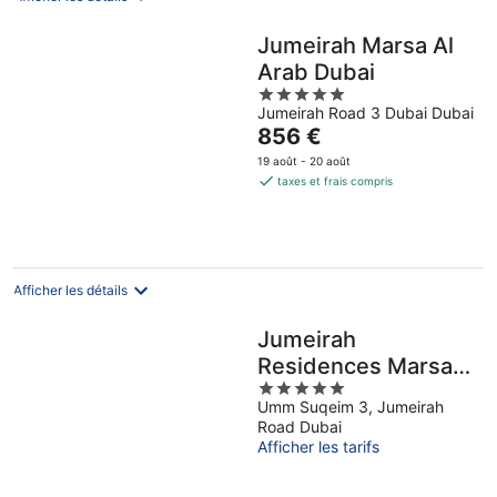
Jumeirah Marsa Al
Arab Dubai
5
Jumeirah Road 3 Dubai Dubai
out
Le
856 €
of
prix
5
19 août - 20 août
est
taxes et frais compris
de
856 €
par
nuit
Afficher les détails
Jumeirah
Residences Marsa
5
Al Arab
Umm Suqeim 3, Jumeirah
out
Road Dubai
of
Afficher les tarifs
5