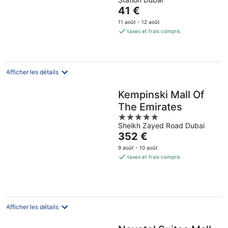
of
Le
41 €
5
prix
11 août - 12 août
est
taxes et frais compris
de
41 €
par
nuit
Afficher les détails
Kempinski Mall Of
The Emirates
5
Sheikh Zayed Road Dubai
out
Le
352 €
of
prix
5
9 août - 10 août
est
taxes et frais compris
de
352 €
par
nuit
Afficher les détails