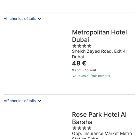
par
nuit
Afficher les détails
Metropolitan Hotel
Dubai
4
Sheikh Zayed Road, Exit 41
out
Dubai
of
Le
48 €
5
prix
9 août - 10 août
est
taxes et frais compris
de
48 €
par
nuit
Afficher les détails
Rose Park Hotel Al
Barsha
4
Opp. Insurance Market Metro
out
Station Dubai