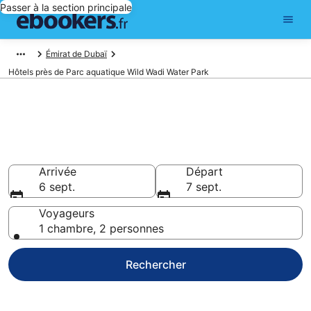
Passer à la section principale
Émirat de Dubaï
Hôtels près de Parc aquatique Wild Wadi Water Park
Réservez des hôtels pas chers
à Parc aquatique Wild Wadi
Water Park
Arrivée
Départ
6 sept.
7 sept.
Voyageurs
1 chambre, 2 personnes
Rechercher