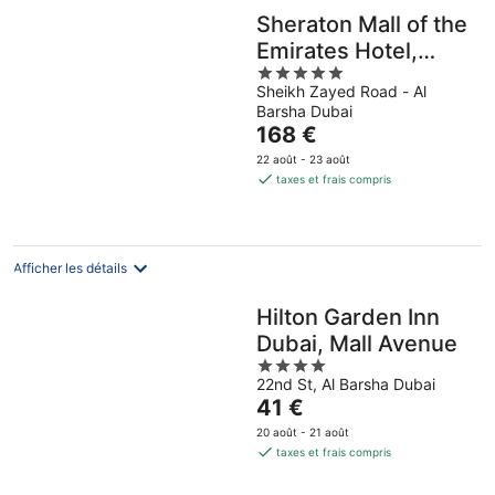
Sheraton Mall of the
Emirates Hotel,
5
Dubai
Sheikh Zayed Road - Al
out
Barsha Dubai
of
Le
168 €
5
prix
22 août - 23 août
est
taxes et frais compris
de
168 €
par
nuit
Afficher les détails
Hilton Garden Inn
Dubai, Mall Avenue
4
22nd St, Al Barsha Dubai
out
Le
41 €
of
prix
5
20 août - 21 août
est
taxes et frais compris
de
41 €