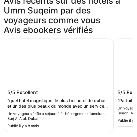
Avis récents sur des hôtels à
Umm Suqeim par des
voyageurs comme vous
Avis ebookers vérifiés
Jumeirah Burj Al Arab Dubai
Jumeirah 
Jumeirah Burj Al Arab Dubai
Jumeira
5/5
Excellent
5/5
Exce
"quel hotel magnifique, le plus bel hotel de dubai
"Parfait,
et un des plus beaux du monde avec un service
Un voyageur
impeccable, des prestations comme on en voit
Beach Hote
Un voyageur vérifié a séjourné à l’hébergement Jumeirah
rarement "
Burj Al Arab Dubai
Publié il y 
Publié il y a 8 mois