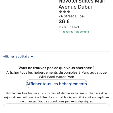
Novotel Suites Mall
Avenue Dubai
3
2A Street Dubai
out
Le
36 €
of
prix
5
10 août - 11 août
est
taxes et frais compris
de
36 €
par
nuit
Afficher les détails
Vous ne trouvez pas ce que vous cherchez ?
Afficher tous les hébergements disponibles à Parc aquatique
Wild Wadi Water Park
Afficher tous les hébergements
Prix le plus bas trouvé au cours des 24 dernières heures sur la base d’un
séjour d’une nuit pour 2 adultes. Les prix et la disponibilité sont susceptibles
de changer. D’autres conditions peuvent s’appliquer.