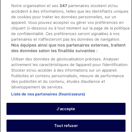
Mentions légales / Nous contacter
Notre organisation et ses
347
partenaires stockent et/ou
accèdent à des informations, telles que les identifiants uniques
Directives de contenu et signalement de contenus
de cookies pour traiter les données personnelles, sur un
appareil. Vous pouvez accepter ou gérer vos préférences en
Aide
cliquant ci-dessous ou à tout moment sur la page de la politique
de confidentialité. Ces préférences seront signalées à nos
Soutien
partenaires et n’affecteront pas les données de navigation.
Nos équipes ainsi que nos partenaires externes, traitent
Annuler votre réservation d’hôtel ou de propriété de vacances
des données selon les finalités suivantes :
Annuler votre vol
Utiliser des données de géolocalisation précises. Analyser
Échéances de remboursement
activement les caractéristiques de l’appareil pour l’identification.
Stocker et/ou accéder à des informations sur un appareil.
Utiliser un coupon ebookers
Publicités et contenu personnalisés, mesure de performance
des publicités et du contenu, études d’audience et
développement de services.
Liste de nos partenaires (fournisseurs)
Parmi les moyens de paiement acceptés sur ebookers.fr figurent :
American Express, Diner’s Club International, Mastercard, Visa, Visa
J'accepte
Electron, CartaSi, Carte Bleue, PayPal et Eurocard.
© 2026 Expedia, Inc., une entreprise d’Expedia Group. Tous droits
réservés. ebookers et le logo ebookers sont des marques
commerciales ou des marques déposées d’Expedia, Inc.
Tout refuser